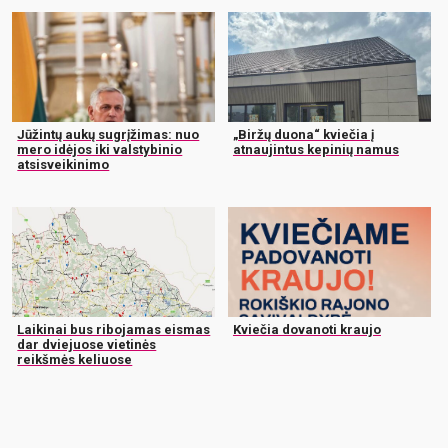
Jūžintų aukų sugrįžimas: nuo
„Biržų duona“ kviečia į
mero idėjos iki valstybinio
atnaujintus kepinių namus
atsisveikinimo
Laikinai bus ribojamas eismas
Kviečia dovanoti kraujo
dar dviejuose vietinės
reikšmės keliuose