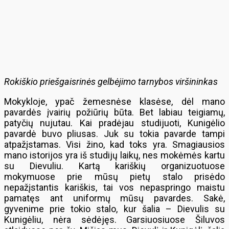
Rokiškio priešgaisrinės gelbėjimo tarnybos viršininkas
Mokykloje, ypač žemesnėse klasėse, dėl mano
pavardės įvairių požiūrių būta. Bet labiau teigiamų,
patyčių nujutau. Kai pradėjau studijuoti, Kunigėlio
pavardė buvo pliusas. Juk su tokia pavarde tampi
atpažįstamas. Visi žino, kad toks yra. Smagiausios
mano istorijos yra iš studijų laikų, nes mokėmės kartu
su Dievuliu. Kartą kariškių organizuotuose
mokymuose prie mūsų pietų stalo prisėdo
nepažįstantis kariškis, tai vos nepaspringo maistu
pamatęs ant uniformų mūsų pavardes. Sakė,
gyvenime prie tokio stalo, kur šalia – Dievulis su
Kunigėliu, nėra sėdėjęs. Garsiuosiuose Šiluvos