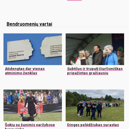
Bendruomenių vartai
Atidengtas dar vienas
Subtilus ir truputį čiurlioniškas
atminimo ženklas
pripažintas gražiausiu
Šokių su šunimis varžybose
Dingęs pelėdžiukas surastas