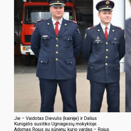
Jie – Vaidotas Dievulis (kairėje) ir Dalius
Kunigėlis susitiko Ugniagesių mokykloje.
Adomas Rojus su sūnėnu, kurio vardas – Rojus.