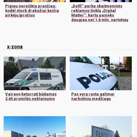
Pigiau nereiškia prasčiau:
„Delfi“ perka skaitmeninės
kodėl stock drabužiai keičia
reklamos tinklą „Digital
pirkėjų įpročius
Matter“: kartu pasieks
daugiau nei 1,6 mln. vartotojų
x-zona
Vairavo keturratį būdamas
Pas vyrą rasta galimai
2,65 promilės neblaivumo
narkotinių medžiagų