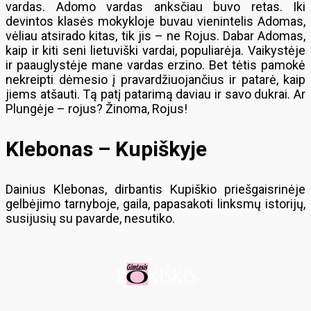
vardas. Adomo vardas anksčiau buvo retas. Iki
devintos klasės mokykloje buvau vienintelis Adomas,
vėliau atsirado kitas, tik jis – ne Rojus. Dabar Adomas,
kaip ir kiti seni lietuviški vardai, populiarėja. Vaikystėje
ir paauglystėje mane vardas erzino. Bet tėtis pamokė
nekreipti dėmesio į pravardžiuojančius ir patarė, kaip
jiems atšauti. Tą patį patarimą daviau ir savo dukrai. Ar
Plungėje – rojus? Žinoma, Rojus!
Klebonas – Kupiškyje
Dainius Klebonas, dirbantis Kupiškio priešgaisrinėje
gelbėjimo tarnyboje, gaila, papasakoti linksmų istorijų,
susijusių su pavarde, nesutiko.