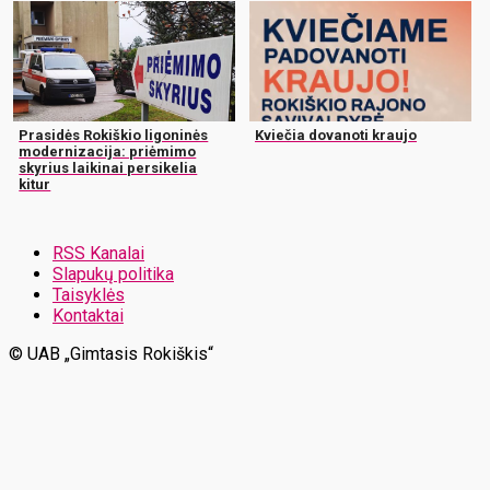
Prasidės Rokiškio ligoninės
Kviečia dovanoti kraujo
modernizacija: priėmimo
skyrius laikinai persikelia
kitur
RSS Kanalai
Slapukų politika
Taisyklės
Kontaktai
© UAB „Gimtasis Rokiškis“