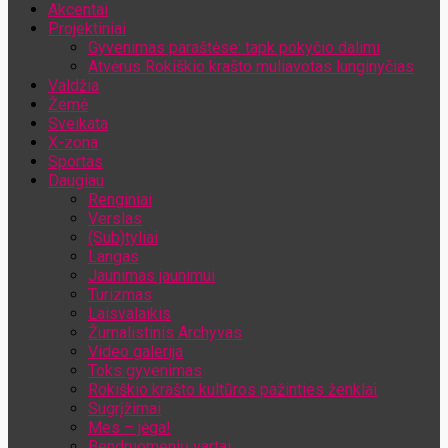
Akcentai
Jūsų el. pašto adresas
Projektiniai
Gyvenimas paraštėse: tapk pokyčio dalimi
Atvėrus Rokiškio krašto muliavotas lunginyčias
Valdžia
Žemė
Sveikata
X-zona
Sportas
Daugiau
Renginiai
Verslas
(Sub)tyliai
Langas
Jaunimas jaunimui
Turizmas
Laisvalaikis
Žurnalistinis Archyvas
Video galerija
Toks gyvenimas
Rokiškio krašto kultūros pažinties ženklai
Sugrįžimai
Mes – jėga!
Bendruomenių vartai