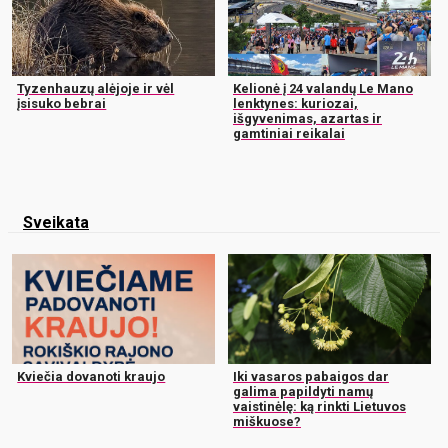
Tyzenhauzų alėjoje ir vėl
Kelionė į 24 valandų Le Mano
įsisuko bebrai
lenktynes: kuriozai,
išgyvenimas, azartas ir
gamtiniai reikalai
Sveikata
Kviečia dovanoti kraujo
Iki vasaros pabaigos dar
galima papildyti namų
vaistinėlę: ką rinkti Lietuvos
miškuose?