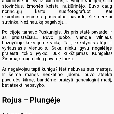
atlaiduose per šv. Mišias mus, Dievulį ir Kunigėlį, šalia
stovinčius, žmonės keistai nužiūrinėjo. Buvo daug
norinčiųjų kartu nusifotografuoti. Kai
skambinantiesiems prisistatau pavarde, šie neretai
sutrinka. Nežinau, ką pagalvoja…
Policijoje tarnavo Puskunigis. Jis prisistatė pavarde, ir
aš prisistačiau… Buvo juoko. Vienoje Vilniaus
bažnyčioje krikštijome vaiką. Tai į krikštynas atėjo ir
vyriausiasis vienuolis. Sakė, nieku gyvu negalėjęs
praleisti tokio įvykio. Juk krikštijamas Kunigėlis!
Žinoma, smagu tokią pavardę turėti.
Ar negalvojau tapti kunigu? Net nebuvau susimastęs.
Ir šeima manęs neskatino. Įdomu buvo atsekti
pavardės kilmę, bandėme braižyti genealoginį medį,
bet atsekti nepavyko.
Rojus – Plungėje