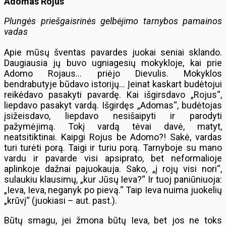
Adomas Rojus
Plungės priešgaisrinės gelbėjimo tarnybos pamainos
vadas
Apie mūsų šventas pavardes juokai seniai sklando.
Daugiausia jų buvo ugniagesių mokykloje, kai prie
Adomo Rojaus… priėjo Dievulis. Mokyklos
bendrabutyje būdavo istorijų… Įeinat kaskart budėtojui
reikėdavo pasakyti pavardę. Kai išgirsdavo „Rojus“,
liepdavo pasakyt vardą. Išgirdęs „Adomas“, budėtojas
įsižeisdavo, liepdavo nesišaipyti ir parodyti
pažymėjimą. Tokį vardą tėvai davė, matyt,
neatsitiktinai. Kaipgi Rojus be Adomo?! Sakė, vardas
turi turėti porą. Taigi ir turiu porą. Tarnyboje su mano
vardu ir pavarde visi apsiprato, bet neformalioje
aplinkoje dažnai pajuokauja. Sako, „į rojų visi nori“,
sulaukiu klausimų, „kur Jūsų Ieva?“ Ir tuoj paniūniuoja:
„Ieva, Ieva, neganyk po pievą.“ Taip Ieva nuima juokelių
„krūvį“ (juokiasi – aut. past.).
Būtų smagu, jei žmona būtų Ieva, bet jos ne toks