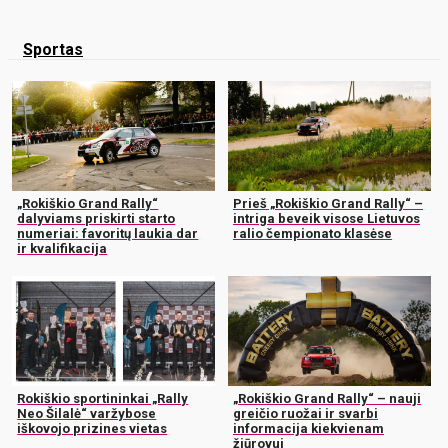
Sportas
„Rokiškio Grand Rally“
Prieš „Rokiškio Grand Rally“ –
dalyviams priskirti starto
intriga beveik visose Lietuvos
numeriai: favoritų laukia dar
ralio čempionato klasėse
ir kvalifikacija
Rokiškio sportininkai „Rally
„Rokiškio Grand Rally“ – nauji
Neo Šilalė“ varžybose
greičio ruožai ir svarbi
iškovojo prizines vietas
informacija kiekvienam
žiūrovui