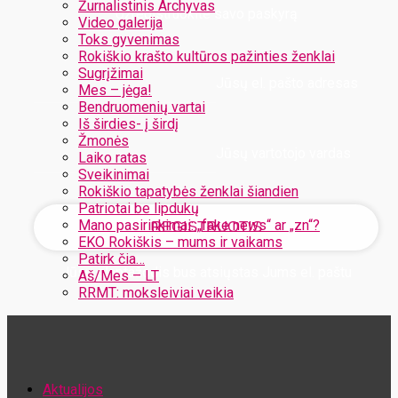
Žurnalistinis Archyvas
Užregistruokite savo paskyrą
Video galerija
Toks gyvenimas
Rokiškio krašto kultūros pažinties ženklai
Sugrįžimai
Jūsų el. pašto adresas
Mes – jėga!
Bendruomenių vartai
Iš širdies- į širdį
Žmonės
Jūsų vartotojo vardas
Laiko ratas
Sveikinimai
Rokiškio tapatybės ženklai šiandien
Patriotai be lipdukų
Mano pasirinkimai: „fake news“ ar „zn“?
EKO Rokiškis – mums ir vaikams
Patirk čia…
Jūsų slaptažodis bus atsiųstas Jums el. paštu
Aš/Mes – LT
RRMT: moksleiviai veikia
Atstatykite savo slaptažodį
Aktualijos