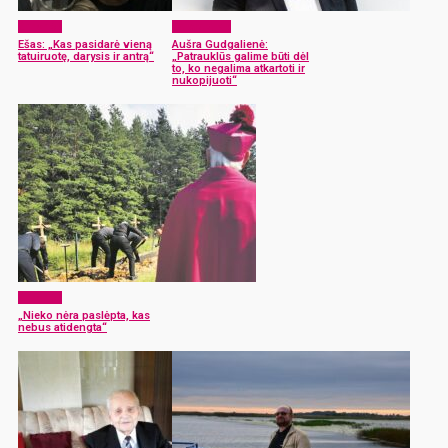
Žmonės
Laisvalaikis
Ešas: „Kas pasidarė vieną
Aušra Gudgalienė:
tatuiruotę, darysis ir antrą“
„Patrauklūs galime būti dėl
to, ko negalima atkartoti ir
nukopijuoti“
Žmonės
„Nieko nėra paslėpta, kas
nebus atidengta“