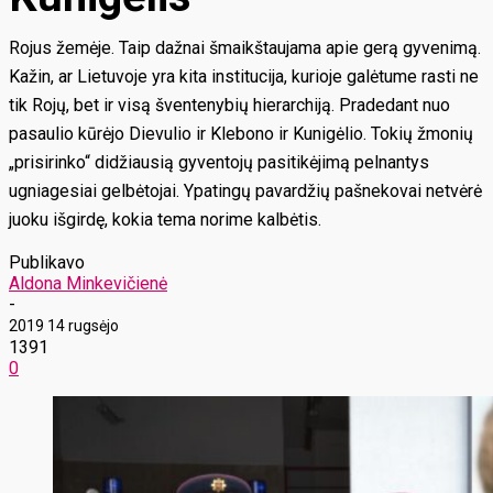
Rojus žemėje. Taip dažnai šmaikštaujama apie gerą gyvenimą.
Kažin, ar Lietuvoje yra kita institucija, kurioje galėtume rasti ne
tik Rojų, bet ir visą šventenybių hierarchiją. Pradedant nuo
pasaulio kūrėjo Dievulio ir Klebono ir Kunigėlio. Tokių žmonių
„prisirinko“ didžiausią gyventojų pasitikėjimą pelnantys
ugniagesiai gelbėtojai. Ypatingų pavardžių pašnekovai netvėrė
juoku išgirdę, kokia tema norime kalbėtis.
Publikavo
Aldona Minkevičienė
-
2019 14 rugsėjo
1391
0