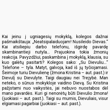
Kai įeinu į ugniagesių mokyklą, kolegos dažnai
pašmaikštauja: „Neatsipalaiduojam! Nusileido Dievas.“
Kai atsiliepiu darbo telefonu, išgirdę pavardę
skambinantieji nutyla… Prajuokina tokia žmonių
reakcija. Pavyzdžiui, paskambina į mokyklą, klausia, su
kuo galėtų pasitarti? Kolegos sako: „Su Dievuliu…“
Telefone – tyla. Matyt, galvoja, kad iš jų tyčiojamasi.
Šeimoje turiu Dievulienę (žmona Kristina – aut. past.) ir
Dievulį su Dievulyte. Taigi daugiau nei Trejybė. Man
neteko, o sūnus mokykloje vaidino Dievą. Su Kristina
pažįstami nuo vaikystės, jai nebuvo nuostabos dėl
mano pavardės. Kuri gi nenorėtų būti Dievulio žmona!
(juokiasi – aut. past.). Taigi su mumis, Dievuliais, visur
elgiamasi pagarbiai (juokiasi – aut. past.).