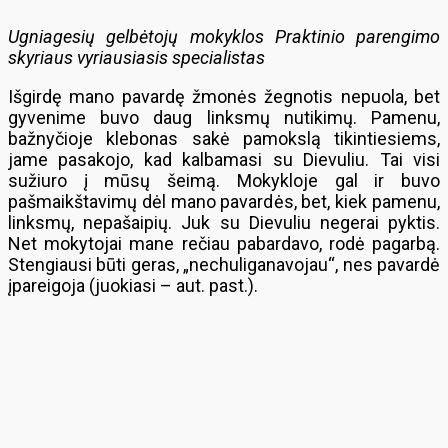
Ugniagesių gelbėtojų mokyklos Praktinio parengimo
skyriaus vyriausiasis specialistas
Išgirdę mano pavardę žmonės žegnotis nepuola, bet
gyvenime buvo daug linksmų nutikimų. Pamenu,
bažnyčioje klebonas sakė pamokslą tikintiesiems,
jame pasakojo, kad kalbamasi su Dievuliu. Tai visi
sužiuro į mūsų šeimą. Mokykloje gal ir buvo
pašmaikštavimų dėl mano pavardės, bet, kiek pamenu,
linksmų, nepašaipių. Juk su Dievuliu negerai pyktis.
Net mokytojai mane rečiau pabardavo, rodė pagarbą.
Stengiausi būti geras, „nechuliganavojau“, nes pavardė
įpareigoja (juokiasi – aut. past.).