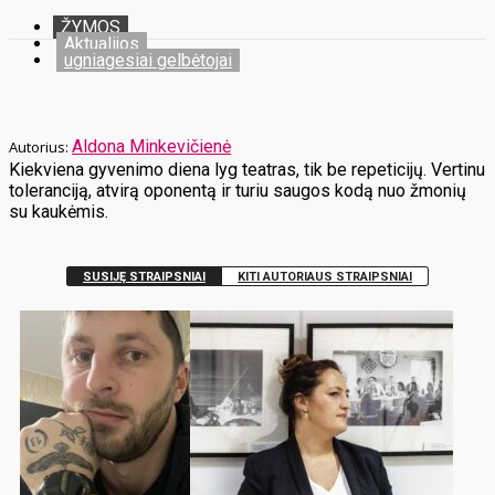
ŽYMOS
Aktualijos
ugniagesiai gelbėtojai
Aldona Minkevičienė
Kiekviena gyvenimo diena lyg teatras, tik be repeticijų. Vertinu
toleranciją, atvirą oponentą ir turiu saugos kodą nuo žmonių
su kaukėmis.
SUSIJĘ STRAIPSNIAI
KITI AUTORIAUS STRAIPSNIAI