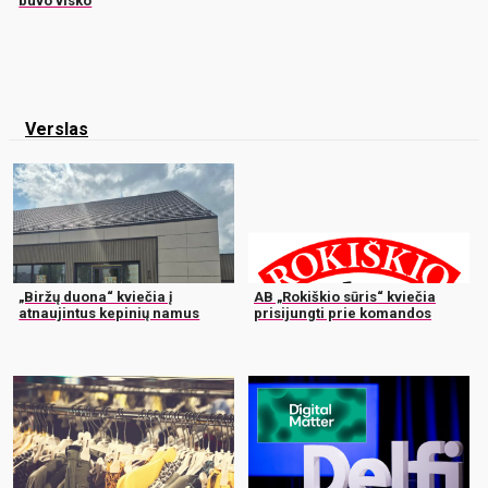
buvo visko
Verslas
„Biržų duona“ kviečia į
AB „Rokiškio sūris“ kviečia
atnaujintus kepinių namus
prisijungti prie komandos