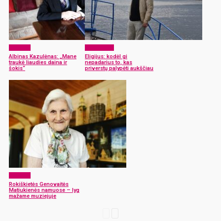
Žmonės
Laisvalaikis
Albinas Kazulėnas: „Mane
Eligijus: kodėl gi
traukė liaudies daina ir
nepadarius to, kas
šokis“
priverstų palypėti aukščiau
Žmonės
Rokiškietės Genovaitės
Matiukienės namuose – lyg
mažame muziejuje