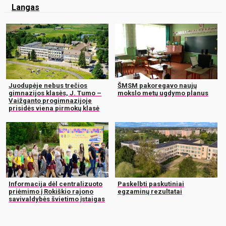
Langas
Juodupėje nebus trečios
ŠMSM pakoregavo naujų
gimnazijos klasės, J. Tumo –
mokslo metų ugdymo planus
Vaižganto progimnazijoje
prisidės viena pirmokų klasė
Informacija dėl centralizuoto
Paskelbti paskutiniai
priėmimo į Rokiškio rajono
egzaminų rezultatai
savivaldybės švietimo įstaigas