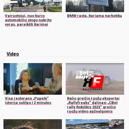
Vairuotojui, nuo kurio
BMW rasta, įtariama narkotikų
automobilio stogo nukrito
vyras, pareikšti įtarimai
Video
Visa restorano „Pupelė“
Ralio greičio ruožų ekspertai
istorija sutilpo į 2 minutes
„Rallyfreaks“ dalinasi „CBet
rally Rokiškis 2023“ greičio
ruožų video apžvalgomis