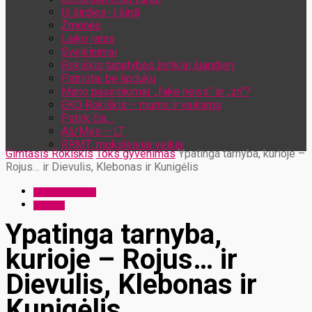
Iš širdies- į širdį
Žmonės
Laiko ratas
Sveikinimai
Rokiškio tapatybės ženklai šiandien
Patriotai be lipdukų
Mano pasirinkimai: „fake news“ ar „zn“?
EKO Rokiškis – mums ir vaikams
Patirk čia…
Aš/Mes – LT
RRMT: moksleiviai veikia
Gimtasis Rokiškis
Toks gyvenimas
Ypatinga tarnyba, kurioje –
Rojus… ir Dievulis, Klebonas ir Kunigėlis
Toks gyvenimas
Žmonės
Ypatinga tarnyba,
kurioje – Rojus… ir
Dievulis, Klebonas ir
Kunigėlis