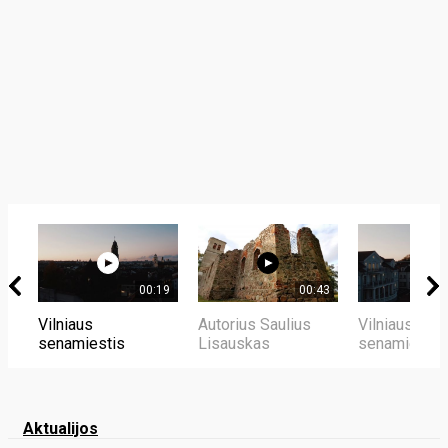
00:19
00:43
Vilniaus
Autorius Saulius
Vilniaus
senamiestis
Lisauskas
senamiestis
Aktualijos