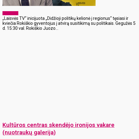
Aktualijos
„Laisvės TV“ inicijuota „Didžioji politikų kelionė į regionus“ tęsiasi ir
kviečia Rokiškio gyventojus į atvirą susitikimą su politikais. Gegužės 5
d. 15:30 val. Rokiškio Juozo...
Kultūros centras skendėjo ironijos vakare
(nuotraukų galerija)