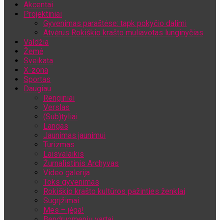
Akcentai
Jūsų el. pašto adresas
Projektiniai
Gyvenimas paraštėse: tapk pokyčio dalimi
Atvėrus Rokiškio krašto muliavotas lunginyčias
Valdžia
Žemė
Sveikata
X-zona
Sportas
Daugiau
Renginiai
Verslas
(Sub)tyliai
Langas
Jaunimas jaunimui
Turizmas
Laisvalaikis
Žurnalistinis Archyvas
Video galerija
Toks gyvenimas
Rokiškio krašto kultūros pažinties ženklai
Sugrįžimai
Mes – jėga!
Bendruomenių vartai