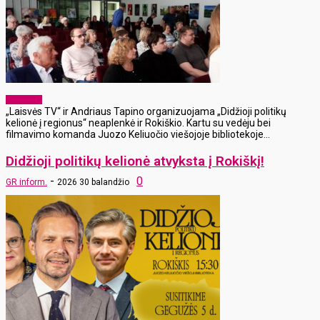
Aktualijos
„Laisvės TV“ ir Andriaus Tapino organizuojama „Didžioji politikų
kelionė į regionus“ neaplenkė ir Rokiškio. Kartu su vedėju bei
filmavimo komanda Juozo Keliuočio viešojoje bibliotekoje...
Didžioji politikų kelionė atvyksta į Rokiškį!
-
0
GR inform.
2026 30 balandžio