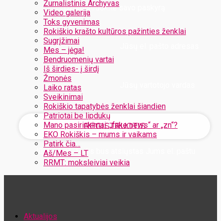
Žurnalistinis Archyvas
Užregistruokite savo paskyrą
Video galerija
Toks gyvenimas
Rokiškio krašto kultūros pažinties ženklai
Sugrįžimai
Jūsų el. pašto adresas
Mes – jėga!
Bendruomenių vartai
Iš širdies- į širdį
Žmonės
Jūsų vartotojo vardas
Laiko ratas
Sveikinimai
Rokiškio tapatybės ženklai šiandien
Patriotai be lipdukų
Mano pasirinkimai: „fake news“ ar „zn“?
EKO Rokiškis – mums ir vaikams
Patirk čia…
Jūsų slaptažodis bus atsiųstas Jums el. paštu
Aš/Mes – LT
RRMT: moksleiviai veikia
Atstatykite savo slaptažodį
Aktualijos