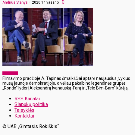
-
0
Andrius Stanys
2020 14 vasario
Aktualijos
Filmavimo pradžioje A. Tapinas šmaikščiai aptarė naujausius įvykius
mūsų jaunoje demokratijoje, o vėliau pakalbino legendinės grupės
„Rondo“ lyderį Aleksandrą Ivanauską-Farą ir „Tele Bim-Bam“ kūrėją...
RSS Kanalai
Slapukų politika
Taisyklės
Kontaktai
© UAB „Gimtasis Rokiškis“