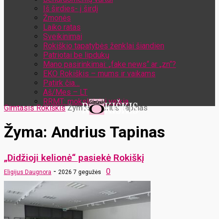
Iš širdies- į širdį
Žmonės
Laiko ratas
Sveikinimai
Rokiškio tapatybės ženklai šiandien
Patriotai be lipdukų
Mano pasirinkimai: „fake news“ ar „zn“?
EKO Rokiškis – mums ir vaikams
Patirk čia…
Aš/Mes – LT
RRMT: moksleiviai veikia
Gimtasis Rokiškis
Žymos
Andrius Tapinas
Žyma: Andrius Tapinas
„Didžioji kelionė“ pasiekė Rokiškį
-
0
Eligijus Daugnora
2026 7 gegužės