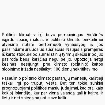
Politinis klimatas irgi buvo permainingas. Viršūnės
išgirdo apačių maldas ir politinio klimato perkaitimui
atvėsinti nutarė performuoti vyriausybę iš jos
pašalindami aršiuosius aušriečius. Naujasis premjeras
iš karto atsidūrė po žurnalistinių tyrimų skėčiu ir po juo
pasirodė besą karščiau negu be jo. Opozicija netgi
kėsinasi nesijungti prie klimato (politinio) kaitos
slopinimo ir žada nesilaikyti 100 dienų nekritikavimo.
Pasaulinio politinio klimato pastarųjų mėnesių karštieji
taškai irgi po truputį vėsta. Bet ten tokie sunkiai
prognozuojami politikos masių judėjimai, kad orai kaip
kokioj Islandijoj, kur per vieną valandą gali ir kaitrą, ir
lietų ir net sniegą pajusti savo kailiu.