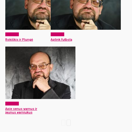
Akcentai
Akcentai
Rokiškis ir Plungė
Aplink futbolą
Akcentai
Apie senus varnus ir
jaunus varniukus