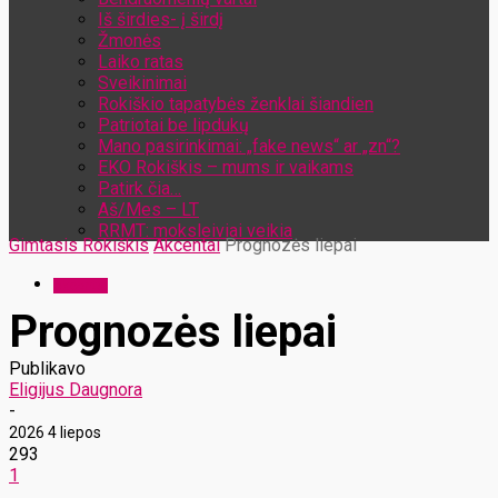
Iš širdies- į širdį
Žmonės
Laiko ratas
Sveikinimai
Rokiškio tapatybės ženklai šiandien
Patriotai be lipdukų
Mano pasirinkimai: „fake news“ ar „zn“?
EKO Rokiškis – mums ir vaikams
Patirk čia…
Aš/Mes – LT
RRMT: moksleiviai veikia
Gimtasis Rokiškis
Akcentai
Prognozės liepai
Akcentai
Prognozės liepai
Publikavo
Eligijus Daugnora
-
2026 4 liepos
293
1