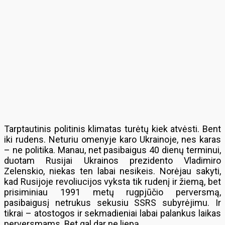
Tarptautinis politinis klimatas turėtų kiek atvėsti. Bent
iki rudens. Neturiu omenyje karo Ukrainoje, nes karas
– ne politika. Manau, net pasibaigus 40 dienų terminui,
duotam Rusijai Ukrainos prezidento Vladimiro
Zelenskio, niekas ten labai nesikeis. Norėjau sakyti,
kad Rusijoje revoliucijos vyksta tik rudenį ir žiemą, bet
prisiminiau 1991 metų rugpjūčio perversmą,
pasibaigusį netrukus sekusiu SSRS subyrėjimu. Ir
tikrai – atostogos ir sekmadieniai labai palankus laikas
perversmams. Bet gal dar ne liepą.