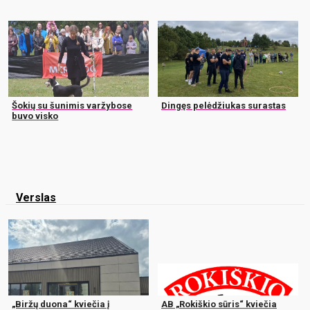
Šokių su šunimis varžybose
Dingęs pelėdžiukas surastas
buvo visko
Verslas
„Biržų duona“ kviečia į
AB „Rokiškio sūris“ kviečia