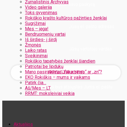
Žurnalistinis Archyvas
Užregistruokite savo paskyrą
Video galerija
Toks gyvenimas
Rokiškio krašto kultūros pažinties ženklai
Sugrįžimai
Jūsų el. pašto adresas
Mes – jėga!
Bendruomenių vartai
Iš širdies- į širdį
Žmonės
Jūsų vartotojo vardas
Laiko ratas
Sveikinimai
Rokiškio tapatybės ženklai šiandien
Patriotai be lipdukų
Mano pasirinkimai: „fake news“ ar „zn“?
EKO Rokiškis – mums ir vaikams
Patirk čia…
Jūsų slaptažodis bus atsiųstas Jums el. paštu
Aš/Mes – LT
RRMT: moksleiviai veikia
Atstatykite savo slaptažodį
Aktualijos