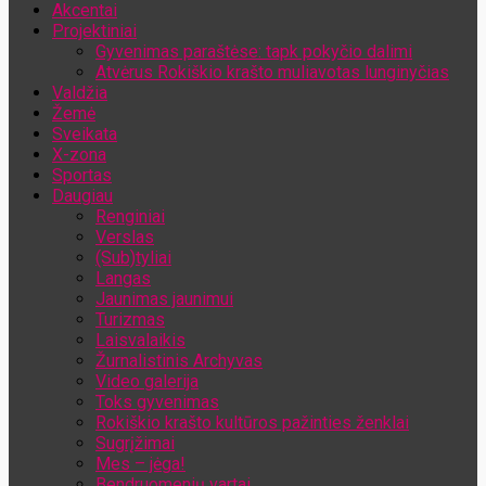
Akcentai
Jūsų el. pašto adresas
Projektiniai
Gyvenimas paraštėse: tapk pokyčio dalimi
Atvėrus Rokiškio krašto muliavotas lunginyčias
Valdžia
Žemė
Sveikata
X-zona
Sportas
Daugiau
Renginiai
Verslas
(Sub)tyliai
Langas
Jaunimas jaunimui
Turizmas
Laisvalaikis
Žurnalistinis Archyvas
Video galerija
Toks gyvenimas
Rokiškio krašto kultūros pažinties ženklai
Sugrįžimai
Mes – jėga!
Bendruomenių vartai