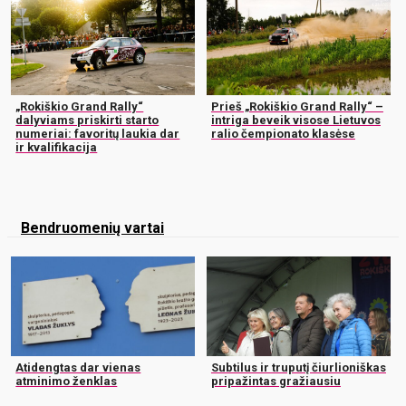
„Rokiškio Grand Rally“
Prieš „Rokiškio Grand Rally“ –
dalyviams priskirti starto
intriga beveik visose Lietuvos
numeriai: favoritų laukia dar
ralio čempionato klasėse
ir kvalifikacija
Bendruomenių vartai
Atidengtas dar vienas
Subtilus ir truputį čiurlioniškas
atminimo ženklas
pripažintas gražiausiu