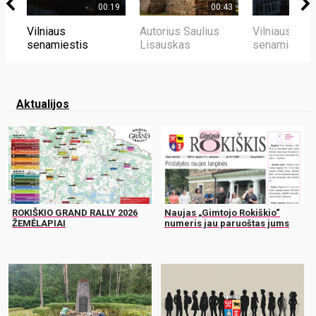
00:19
00:43
Vilniaus
Autorius Saulius
Vilniaus
senamiestis
Lisauskas
senamiestis
Aktualijos
ROKIŠKIO GRAND RALLY 2026
Naujas „Gimtojo Rokiškio“
ŽEMĖLAPIAI
numeris jau paruoštas jums