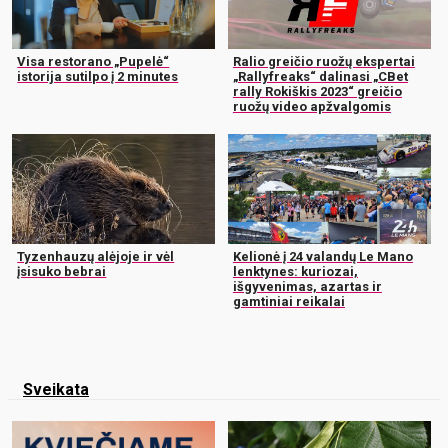
Visa restorano „Pupelė“
Ralio greičio ruožų ekspertai
istorija sutilpo į 2 minutes
„Rallyfreaks“ dalinasi „CBet
rally Rokiškis 2023“ greičio
ruožų video apžvalgomis
Tyzenhauzų alėjoje ir vėl
Kelionė į 24 valandų Le Mano
įsisuko bebrai
lenktynes: kuriozai,
išgyvenimas, azartas ir
gamtiniai reikalai
Sveikata