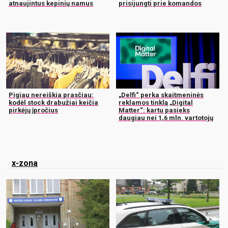
atnaujintus kepinių namus
prisijungti prie komandos
Pigiau nereiškia prasčiau:
„Delfi“ perka skaitmeninės
kodėl stock drabužiai keičia
reklamos tinklą „Digital
pirkėjų įpročius
Matter“: kartu pasieks
daugiau nei 1,6 mln. vartotojų
x-zona