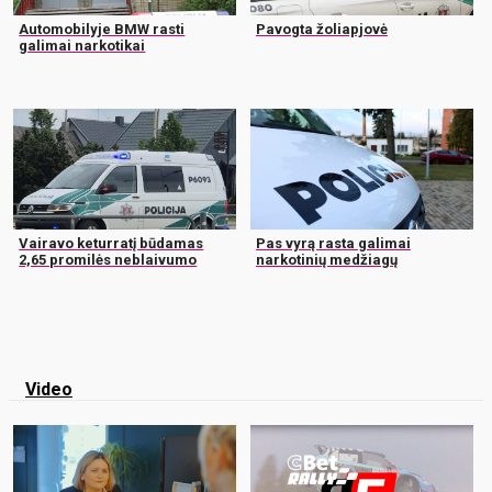
Automobilyje BMW rasti
Pavogta žoliapjovė
galimai narkotikai
Vairavo keturratį būdamas
Pas vyrą rasta galimai
2,65 promilės neblaivumo
narkotinių medžiagų
Video