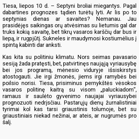
Tiesa, liepos 10 d. – Septyni broliai miegantys. Pagal
dabartines prognozes tądien turėtų lyti. Ar lis po to
septynias dienas ar savaites? Nemanau. Jau
prasidėjęs saikingas orų atvėsimas su lietumis gal dar
truks kokią savaitę, bet tikrų vasaros karščių dar bus ir
liepą, ir rugpjūtį. Sukneles ir maudymosi kostiumėlius į
spintą kabinti dar anksti.
Kas kita su politiniu klimatu. Nors seimas pavasario
sesiją žada pratęsti, bet, patvirtinęs naująją vyriausybę
bei jos programą, mėnesio viduryje išsiskirstys
atostogauti. Jie irgi žmonės, jiems irgi ramybės bei
poilsio norisi. Tiesa, prisiminus pernykštės vėsokos
vasaros politinę kaitrą su visom „paluckiadom“,
ramaus ir saulėto gyvenimo naujajai vyriausybei
prognozuoti nedrįsčiau. Pastarųjų dienų žurnalistiniai
tyrimai kol kas tarsi griaustinis tolumoje, bet su
griaustiniais niekad nežinai, ar ateis, ar nugrumės pro
šalį.