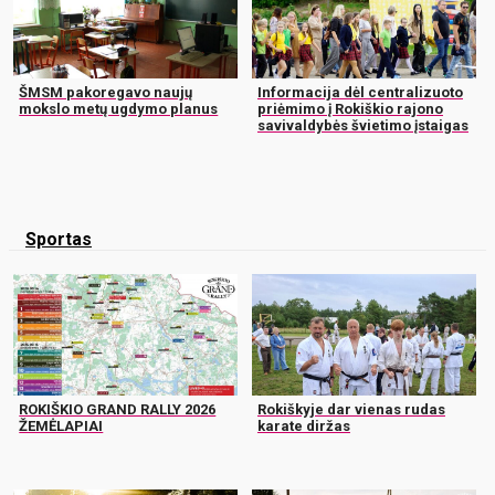
ŠMSM pakoregavo naujų
Informacija dėl centralizuoto
mokslo metų ugdymo planus
priėmimo į Rokiškio rajono
savivaldybės švietimo įstaigas
Sportas
ROKIŠKIO GRAND RALLY 2026
Rokiškyje dar vienas rudas
ŽEMĖLAPIAI
karate diržas