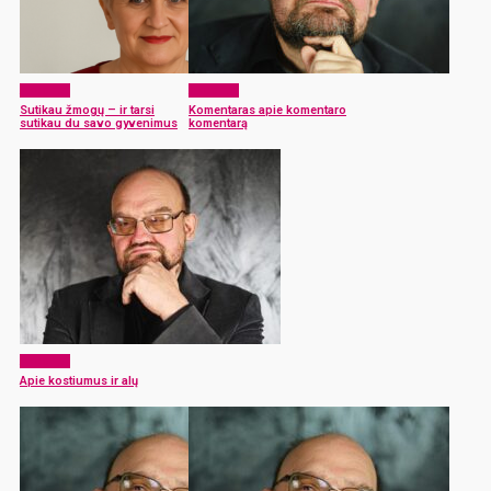
Akcentai
Akcentai
Sutikau žmogų – ir tarsi
Komentaras apie komentaro
sutikau du savo gyvenimus
komentarą
Akcentai
Apie kostiumus ir alų