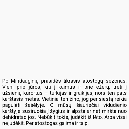
Po Mindauginių prasidės tikrasis atostogų sezonas.
Vieni prie jūros, kiti į kaimus ir prie ežerų, treti į
užsienių kurortus – turkijas ir graikijas, nors ten pats
karštasis metas. Vietiniai ten žino, jog per siestą reikia
pagulėti šešėlyje. O mūsų šiauriečiai vidudienio
karštyje susiruošia į žygius ir alpsta ar net miršta nuo
dehidratacijos. Nebūkit tokie, judėkit iš lėto. Arba visai
nejudėkit. Per atostogas galima ir taip.