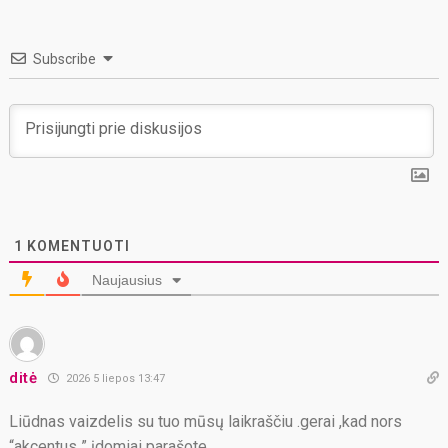
Subscribe
1
KOMENTUOTI
Naujausius
ditė
2026 5 liepos 13:47
Liūdnas vaizdelis su tuo mūsų laikraščiu .gerai ,kad nors
“akcentus ” įdomiai parašote