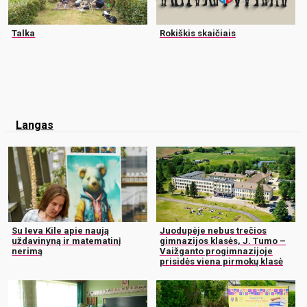
Talka
Rokiškis skaičiais
Langas
Su Ieva Kile apie naują
Juodupėje nebus trečios
uždavinyną ir matematinį
gimnazijos klasės, J. Tumo –
nerimą
Vaižganto progimnazijoje
prisidės viena pirmokų klasė