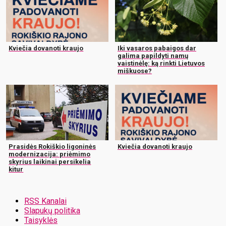
Kviečia dovanoti kraujo
Iki vasaros pabaigos dar
galima papildyti namų
vaistinėlę: ką rinkti Lietuvos
miškuose?
Prasidės Rokiškio ligoninės
Kviečia dovanoti kraujo
modernizacija: priėmimo
skyrius laikinai persikelia
kitur
RSS Kanalai
Slapukų politika
Taisyklės