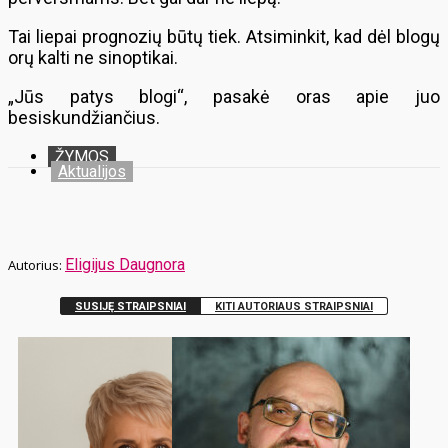
Tai liepai prognozių būtų tiek. Atsiminkit, kad dėl blogų
orų kalti ne sinoptikai.
„Jūs patys blogi“, pasakė oras apie juo
besiskundžiančius.
ŽYMOS
Aktualijos
Eligijus Daugnora
SUSIJĘ STRAIPSNIAI
KITI AUTORIAUS STRAIPSNIAI