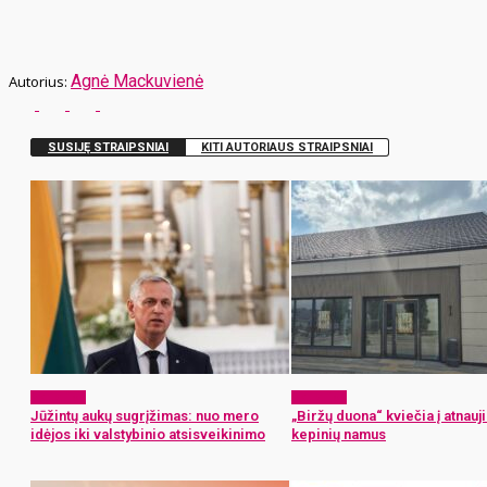
Agnė Mackuvienė
SUSIJĘ STRAIPSNIAI
KITI AUTORIAUS STRAIPSNIAI
Aktualijos
Aktualijos
Jūžintų aukų sugrįžimas: nuo mero
„Biržų duona“ kviečia į atnauj
idėjos iki valstybinio atsisveikinimo
kepinių namus