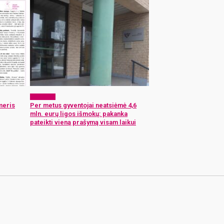
Aktualijos
meris
Per metus gyventojai neatsiėmė 4,6
mln. eurų ligos išmokų: pakanka
pateikti vieną prašymą visam laikui