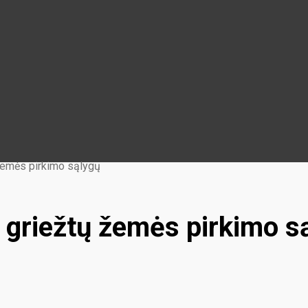
 žemės pirkimo sąlygų
r griežtų žemės pirkimo s