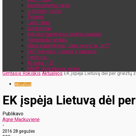
Bendruomenių vartai
Iš širdies- į širdį
Žmonės
Laiko ratas
Sveikinimai
Rokiškio tapatybės ženklai šiandien
Patriotai be lipdukų
Mano pasirinkimai: „fake news“ ar „zn“?
EKO Rokiškis – mums ir vaikams
Patirk čia…
Aš/Mes – LT
RRMT: moksleiviai veikia
Gimtasis Rokiškis
Aktualijos
EK įspėja Lietuvą dėl per griežtų
Aktualijos
EK įspėja Lietuvą dėl pe
Publikavo
Agnė Mackuvienė
-
2016 28 gegužės