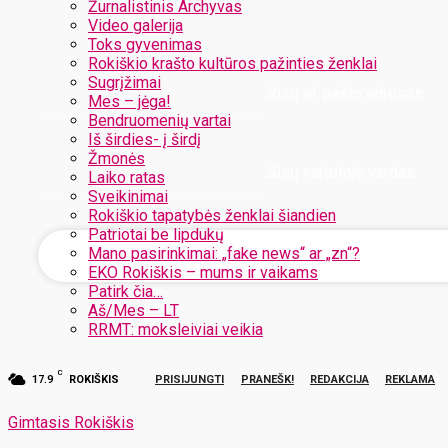
Žurnalistinis Archyvas
Video galerija
Toks gyvenimas
Rokiškio krašto kultūros pažinties ženklai
Sugrįžimai
Jūsų el. pašto adresas
Mes – jėga!
Bendruomenių vartai
Iš širdies- į širdį
Žmonės
Jūsų vartotojo vardas
Laiko ratas
Sveikinimai
Rokiškio tapatybės ženklai šiandien
Patriotai be lipdukų
Mano pasirinkimai: „fake news“ ar „zn“?
EKO Rokiškis – mums ir vaikams
Patirk čia…
Aš/Mes – LT
RRMT: moksleiviai veikia
C
17.9
ROKIŠKIS
PRISIJUNGTI
PRANEŠK!
REDAKCIJA
REKLAMA
Gimtasis Rokiškis