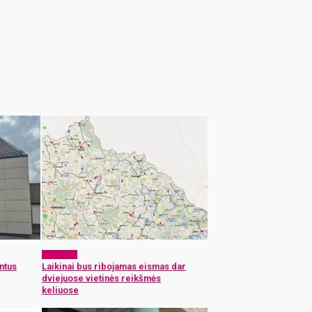
Aktualijos
intus
Laikinai bus ribojamas eismas dar
dviejuose vietinės reikšmės
keliuose