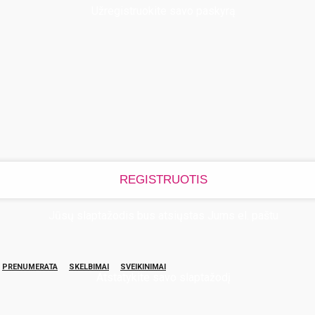
Užregistruokite savo paskyrą
Jūsų slaptažodis bus atsiųstas Jums el. paštu
PRENUMERATA
SKELBIMAI
SVEIKINIMAI
Atstatykite savo slaptažodį