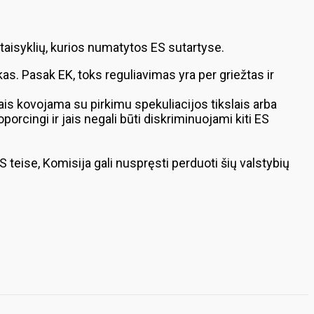
 taisyklių, kurios numatytos ES sutartyse.
kas. Pasak EK, toks reguliavimas yra per griežtas ir
s jais kovojama su pirkimu spekuliacijos tikslais arba
oporcingi ir jais negali būti diskriminuojami kiti ES
ES teise, Komisija gali nuspręsti perduoti šių valstybių