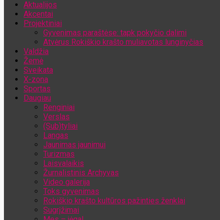
Aktualijos
Jūsų el. pašto adresas
Akcentai
Projektiniai
Gyvenimas paraštėse: tapk pokyčio dalimi
Atvėrus Rokiškio krašto muliavotas lunginyčias
Valdžia
Žemė
Sveikata
X-zona
Sportas
Daugiau
Renginiai
Verslas
(Sub)tyliai
Langas
Jaunimas jaunimui
Turizmas
Laisvalaikis
Žurnalistinis Archyvas
Video galerija
Toks gyvenimas
Rokiškio krašto kultūros pažinties ženklai
Sugrįžimai
Mes – jėga!