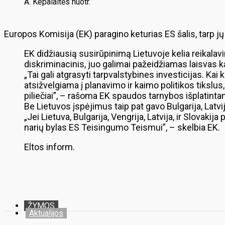
A. Kepalaitės nuotr.
Europos Komisija (EK) paragino keturias ES šalis, tarp jų
EK didžiausią susirūpinimą Lietuvoje kelia reikalavi
diskriminacinis, juo galimai pažeidžiamas laisvas ka
„Tai gali atgrasyti tarpvalstybines investicijas. Kai
atsižvelgiama į planavimo ir kaimo politikos tikslus, 
piliečiai”, – rašoma EK spaudos tarnybos išplatint
Be Lietuvos įspėjimus taip pat gavo Bulgarija, Latvija
„Jei Lietuva, Bulgarija, Vengrija, Latvija, ir Slovak
narių bylas ES Teisingumo Teismui”, – skelbia EK.
Eltos inform.
ŽYMOS
Aktualijos