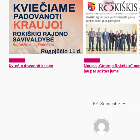
Aktualijos
Aktualijos
Kviečia dovanoti kraujo
Naujas „Gimtojo Rokiškio“ nu
jau paruoštas jums
Subscribe