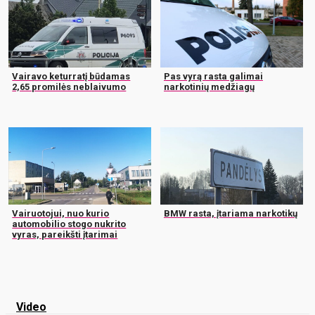
Vairavo keturratį būdamas
Pas vyrą rasta galimai
2,65 promilės neblaivumo
narkotinių medžiagų
Vairuotojui, nuo kurio
BMW rasta, įtariama narkotikų
automobilio stogo nukrito
vyras, pareikšti įtarimai
Video