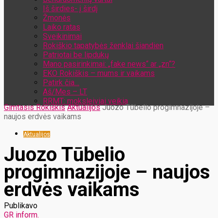
Iš širdies- į širdį
Žmonės
Laiko ratas
Sveikinimai
Rokiškio tapatybės ženklai šiandien
Patriotai be lipdukų
Mano pasirinkimai: „fake news“ ar „zn“?
EKO Rokiškis – mums ir vaikams
Patirk čia…
Aš/Mes – LT
RRMT: moksleiviai veikia
Gimtasis Rokiškis
Aktualijos
Juozo Tūbelio progimnazijoje –
naujos erdvės vaikams
Aktualijos
Juozo Tūbelio
progimnazijoje – naujos
erdvės vaikams
Publikavo
GR inform.