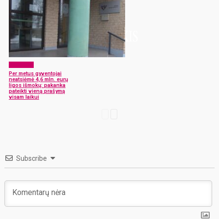
Aktualijos
Per metus gyventojai
neatsiėmė 4,6 mln. eurų
ligos išmokų: pakanka
pateikti vieną prašymą
visam laikui
Subscribe