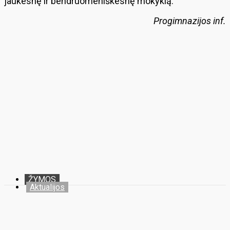
jaukesnę ir bendruomeniškesnę mokyklą.
Progimnazijos inf.
ŽYMOS
Aktualijos