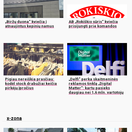
„Biržų duona“ kviečia į
AB „Rokiškio sūris“ kviečia
atnaujintus kepinių namus
prisijungti prie komandos
Pigiau nereiškia prasčiau:
„Delfi“ perka skaitmeninės
kodėl stock drabužiai keičia
reklamos tinklą „Digital
pirkėjų įpročius
Matter“: kartu pasieks
daugiau nei 1,6 mln. vartotojų
x-zona