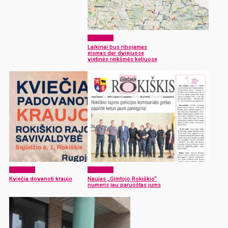
Aktualijos
Laikinai bus ribojamas
eismas dar dviejuose
vietinės reikšmės keliuose
Aktualijos
Aktualijos
Kviečia dovanoti kraujo
Naujas „Gimtojo Rokiškio“
numeris jau paruoštas jums