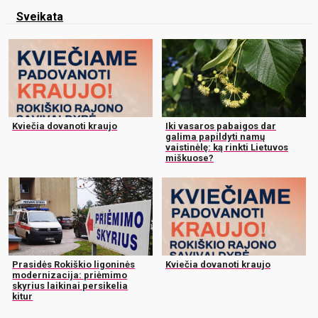
Sveikata
Kviečia dovanoti kraujo
Iki vasaros pabaigos dar
galima papildyti namų
vaistinėlę: ką rinkti Lietuvos
miškuose?
Prasidės Rokiškio ligoninės
Kviečia dovanoti kraujo
modernizacija: priėmimo
skyrius laikinai persikelia
kitur