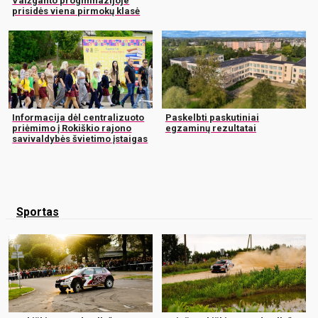
Vaižganto progimnazijoje
prisidės viena pirmokų klasė
Informacija dėl centralizuoto
Paskelbti paskutiniai
priėmimo į Rokiškio rajono
egzaminų rezultatai
savivaldybės švietimo įstaigas
Sportas