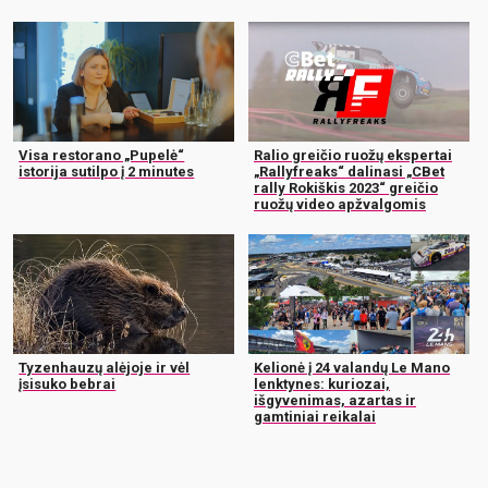
Visa restorano „Pupelė“
Ralio greičio ruožų ekspertai
istorija sutilpo į 2 minutes
„Rallyfreaks“ dalinasi „CBet
rally Rokiškis 2023“ greičio
ruožų video apžvalgomis
Tyzenhauzų alėjoje ir vėl
Kelionė į 24 valandų Le Mano
įsisuko bebrai
lenktynes: kuriozai,
išgyvenimas, azartas ir
gamtiniai reikalai