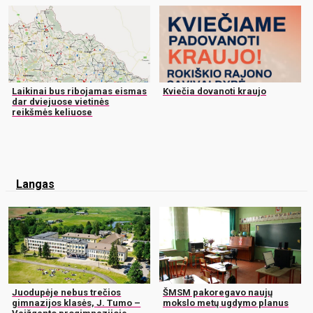
Laikinai bus ribojamas eismas
Kviečia dovanoti kraujo
dar dviejuose vietinės
reikšmės keliuose
Langas
Juodupėje nebus trečios
ŠMSM pakoregavo naujų
gimnazijos klasės, J. Tumo –
mokslo metų ugdymo planus