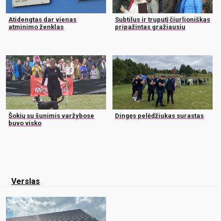
Atidengtas dar vienas
Subtilus ir truputį čiurlioniškas
atminimo ženklas
pripažintas gražiausiu
Šokių su šunimis varžybose
Dingęs pelėdžiukas surastas
buvo visko
Verslas