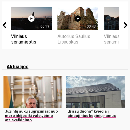
00:19
00:43
Vilniaus
Autorius Saulius
Vilniaus
senamiestis
Lisauskas
senamiestis
Aktualijos
Jūžintų aukų sugrįžimas: nuo
„Biržų duona“ kviečia į
mero idėjos iki valstybinio
atnaujintus kepinių namus
atsisveikinimo