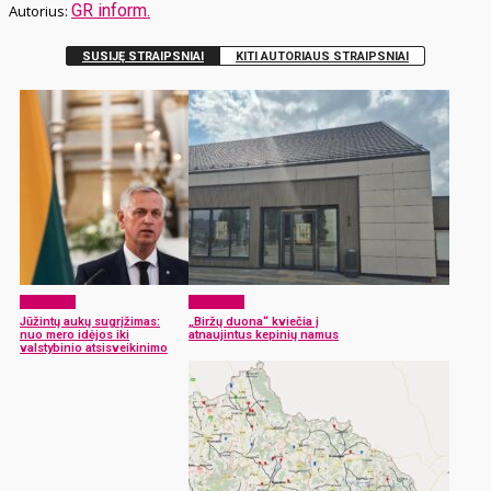
GR inform.
SUSIJĘ STRAIPSNIAI
KITI AUTORIAUS STRAIPSNIAI
Aktualijos
Aktualijos
Jūžintų aukų sugrįžimas:
„Biržų duona“ kviečia į
nuo mero idėjos iki
atnaujintus kepinių namus
valstybinio atsisveikinimo