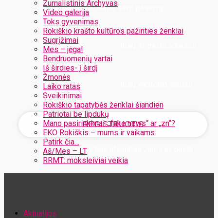
Žurnalistinis Archyvas
Užregistruokite savo paskyrą
Video galerija
Toks gyvenimas
Rokiškio krašto kultūros pažinties ženklai
Sugrįžimai
Jūsų el. pašto adresas
Mes – jėga!
Bendruomenių vartai
Iš širdies- į širdį
Žmonės
Jūsų vartotojo vardas
Laiko ratas
Sveikinimai
Rokiškio tapatybės ženklai šiandien
Patriotai be lipdukų
Mano pasirinkimai: „fake news“ ar „zn“?
EKO Rokiškis – mums ir vaikams
Patirk čia…
Jūsų slaptažodis bus atsiųstas Jums el. paštu
Aš/Mes – LT
RRMT: moksleiviai veikia
Atstatykite savo slaptažodį
Aktualijos