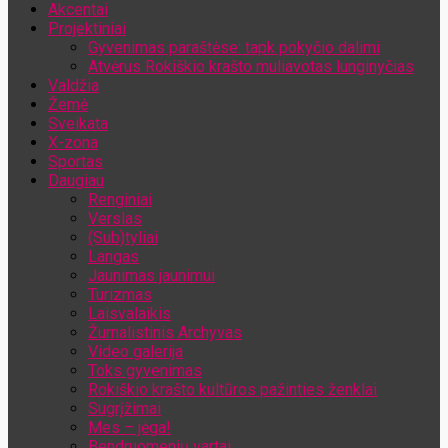
Akcentai
Jūsų el. pašto adresas
Projektiniai
Gyvenimas paraštėse: tapk pokyčio dalimi
Atvėrus Rokiškio krašto muliavotas lunginyčias
Valdžia
Žemė
Sveikata
X-zona
Sportas
Daugiau
Renginiai
Verslas
(Sub)tyliai
Langas
Jaunimas jaunimui
Turizmas
Laisvalaikis
Žurnalistinis Archyvas
Video galerija
Toks gyvenimas
Rokiškio krašto kultūros pažinties ženklai
Sugrįžimai
Mes – jėga!
Bendruomenių vartai