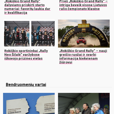
„Rokiškio Grand Rally“
Prieš „Rokiškio Grand Rally“ –
dalyviams priskirti starto
intriga beveik visose Lietuvos
numeriai: favoritų laukia dar
ralio čempionato klasėse
ir kvalifikacija
Rokiškio sportininkai „Rally
„Rokiškio Grand Rally“ – nauji
Neo Šilalė“ varžybose
greičio ruožai ir svarbi
iškovojo prizines vietas
informacija kiekvienam
žiūrovui
Bendruomenių vartai