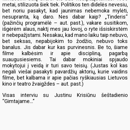
metai, stilizuota šiek tiek. Politikos ten didelės nevesiu,
bet noriu pasakyt, kad jaunimas nebemoka mylėti,
nesupranta, ką daro. Nes dabar kaip? „Tinderis“
(pažinčių programėlė – aut. past.), vakare susitikom,
išgėrėm alaus, naktį mes jau lovoj, o ryte išsiskirstėm
ir nebepažįstami. Nesakau, kad mano laiku taip nebuvo,
bet seksas, nepabijokim to žodžio, nebuvo toks
banalus. Jis dabar kur kas purvinesnis. Be to, šiame
filme kalbėsim ir apie discipliną, pagarbą
suaugusiesiems. Tai dabar mokiniai spjaudo
mokytojui į veidą ir turi savo teisių. (Justas kol kas
negali viešai pasakyti pavardžių aktorių, kurie vaidins
filme, bet kalbama ir apie pačias ryškiausias Lietuvos
kino ir teatro žvaigždes – aut. past.)
Visas interviu su Justinu Krisiūnu šeštadienio
“Gimtajame…”