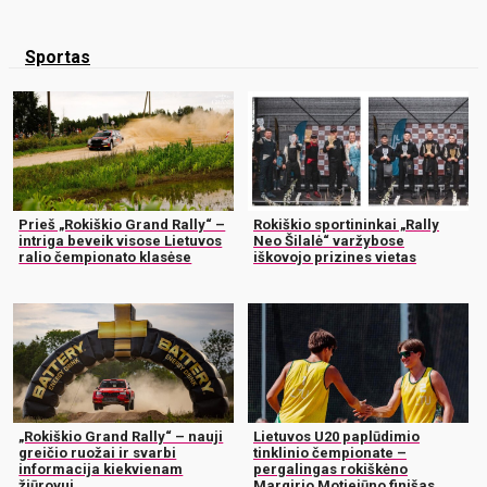
Sportas
Prieš „Rokiškio Grand Rally“ –
Rokiškio sportininkai „Rally
intriga beveik visose Lietuvos
Neo Šilalė“ varžybose
ralio čempionato klasėse
iškovojo prizines vietas
„Rokiškio Grand Rally“ – nauji
Lietuvos U20 paplūdimio
greičio ruožai ir svarbi
tinklinio čempionate –
informacija kiekvienam
pergalingas rokiškėno
žiūrovui
Margirio Motiejūno finišas