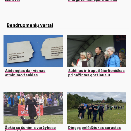
Bendruomenių vartai
Atidengtas dar vienas
Subtilus ir truputį čiurlioniškas
atminimo ženklas
pripažintas gražiausiu
Šokių su šunimis varžybose
Dingęs pelėdžiukas surastas