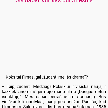
Jis dabar kur kas purvinesnis
– Koks tai filmas, gal „žudanti meilės drama“?
– Taip, žudanti. Medžiaga Rokiškiui ir visiškai nauja, ir
kažkiek žinoma iš pirmojo mano filmo „Dangus neturi
išrinktųjų“. Mes dabar perrašinėjam scenarijų. Bus
visiškai kiti nuotykiai, nauji personažai. Panašu, kad
filmuosim Salų dvare. Jis bus neatpažįstamas. 1985