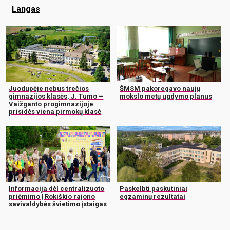
Langas
Juodupėje nebus trečios
ŠMSM pakoregavo naujų
gimnazijos klasės, J. Tumo –
mokslo metų ugdymo planus
Vaižganto progimnazijoje
prisidės viena pirmokų klasė
Informacija dėl centralizuoto
Paskelbti paskutiniai
priėmimo į Rokiškio rajono
egzaminų rezultatai
savivaldybės švietimo įstaigas