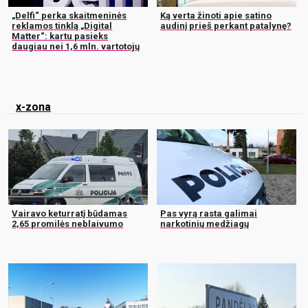
„Delfi“ perka skaitmeninės
Ką verta žinoti apie satino
reklamos tinklą „Digital
audinį prieš perkant patalynę?
Matter“: kartu pasieks
daugiau nei 1,6 mln. vartotojų
x-zona
Vairavo keturratį būdamas
Pas vyrą rasta galimai
2,65 promilės neblaivumo
narkotinių medžiagų