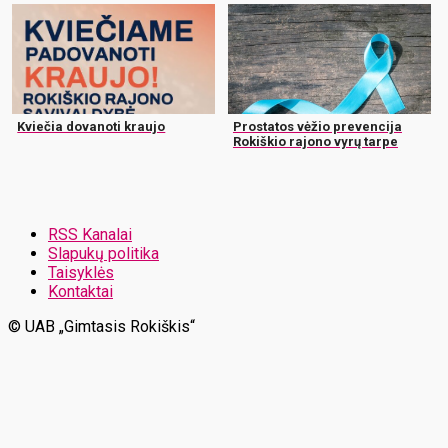
Kviečia dovanoti kraujo
Prostatos vėžio prevencija
Rokiškio rajono vyrų tarpe
RSS Kanalai
Slapukų politika
Taisyklės
Kontaktai
© UAB „Gimtasis Rokiškis“