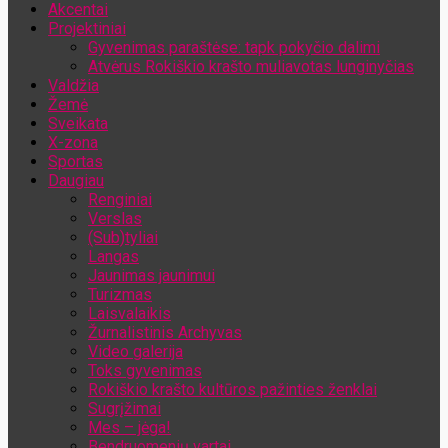
Akcentai
Jūsų el. pašto adresas
Projektiniai
Gyvenimas paraštėse: tapk pokyčio dalimi
Atvėrus Rokiškio krašto muliavotas lunginyčias
Valdžia
Žemė
Sveikata
X-zona
Sportas
Daugiau
Renginiai
Verslas
(Sub)tyliai
Langas
Jaunimas jaunimui
Turizmas
Laisvalaikis
Žurnalistinis Archyvas
Video galerija
Toks gyvenimas
Rokiškio krašto kultūros pažinties ženklai
Sugrįžimai
Mes – jėga!
Bendruomenių vartai