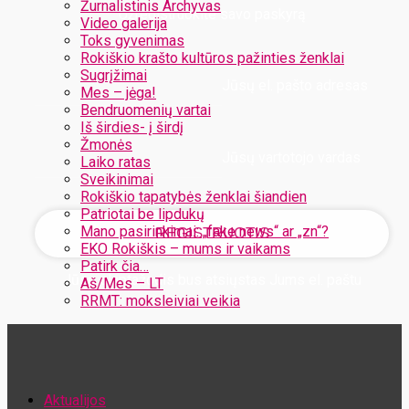
Žurnalistinis Archyvas
Užregistruokite savo paskyrą
Video galerija
Toks gyvenimas
Rokiškio krašto kultūros pažinties ženklai
Sugrįžimai
Jūsų el. pašto adresas
Mes – jėga!
Bendruomenių vartai
Iš širdies- į širdį
Žmonės
Jūsų vartotojo vardas
Laiko ratas
Sveikinimai
Rokiškio tapatybės ženklai šiandien
Patriotai be lipdukų
Mano pasirinkimai: „fake news“ ar „zn“?
EKO Rokiškis – mums ir vaikams
Patirk čia…
Jūsų slaptažodis bus atsiųstas Jums el. paštu
Aš/Mes – LT
RRMT: moksleiviai veikia
Atstatykite savo slaptažodį
Aktualijos