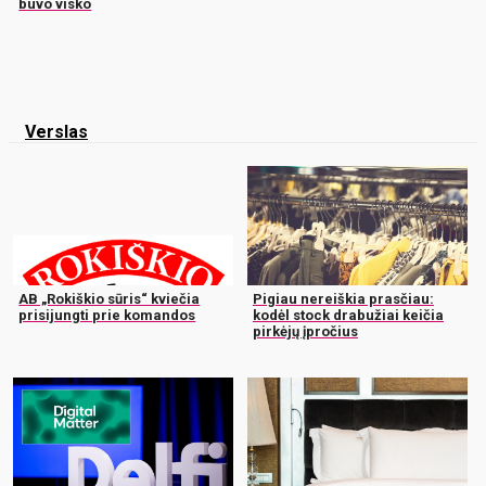
buvo visko
Verslas
AB „Rokiškio sūris“ kviečia
Pigiau nereiškia prasčiau:
prisijungti prie komandos
kodėl stock drabužiai keičia
pirkėjų įpročius