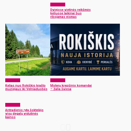
Aktualijos
Dviejose vietinės reikšmės
keliuose laikinai bus
ribojamas eismas
Aktualijos
Aktualijos
Kelias nuo Rokiškio krašto
Moterų krepšinio komandai
muziejaus iki Velniaduobės
– žalia šviesa
Aktualijos
Antradienio rytą šoktelėjo
visų degalų vidutinės
kainos