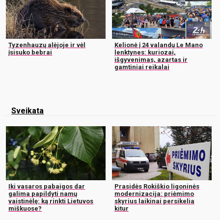
Tyzenhauzų alėjoje ir vėl
Kelionė į 24 valandų Le Mano
įsisuko bebrai
lenktynes: kuriozai,
išgyvenimas, azartas ir
gamtiniai reikalai
Sveikata
Iki vasaros pabaigos dar
Prasidės Rokiškio ligoninės
galima papildyti namų
modernizacija: priėmimo
vaistinėlę: ką rinkti Lietuvos
skyrius laikinai persikelia
miškuose?
kitur