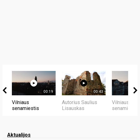
00:19
00:43
Vilniaus
Autorius Saulius
Vilniaus
senamiestis
Lisauskas
senamiestis
Aktualijos