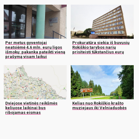
Per metus gyventojai
Prokuratūra siekia iš buvusių
neatsiėmė 4,6 mln. eurų ligos
Rokiškio tarybos narių
išmokų: pakanka pateikti vieną
prisiteisti tūkstančius eurų
prašymą visam laikui
Dviejose vietinės reikšmės
Kelias nuo Rokiškio krašto
keliuose laikinai bus
muziejaus iki Velniaduobės
ribojamas eismas