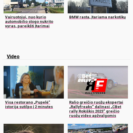
Vairuotojui, nuo kurio
BMW rasta, įtariama narkotikų
automobilio stogo nukrito
vyras, pareikšti įtarimai
Video
Visa restorano „Pupelė“
Ralio greičio ruožų ekspertai
istorija sutilpo į 2 minutes
„Rallyfreaks“ dalinasi „CBet
rally Rokiškis 2023“ greičio
ruožų video apžvalgomis