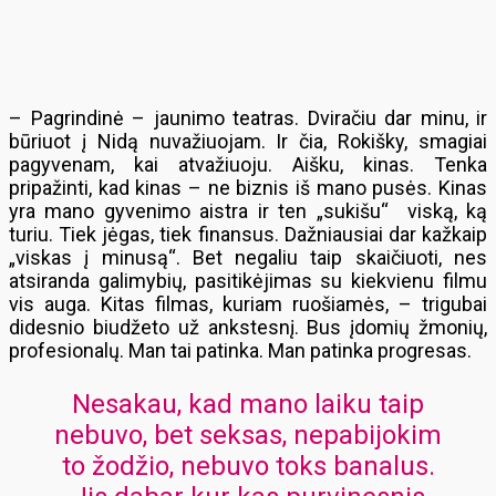
– Pagrindinė – jaunimo teatras. Dviračiu dar minu, ir
būriuot į Nidą nuvažiuojam. Ir čia, Rokišky, smagiai
pagyvenam, kai atvažiuoju. Aišku, kinas. Tenka
pripažinti, kad kinas – ne biznis iš mano pusės. Kinas
yra mano gyvenimo aistra ir ten „sukišu“ viską, ką
turiu. Tiek jėgas, tiek finansus. Dažniausiai dar kažkaip
„viskas į minusą“. Bet negaliu taip skaičiuoti, nes
atsiranda galimybių, pasitikėjimas su kiekvienu filmu
vis auga. Kitas filmas, kuriam ruošiamės, – trigubai
didesnio biudžeto už ankstesnį. Bus įdomių žmonių,
profesionalų. Man tai patinka. Man patinka progresas.
Nesakau, kad mano laiku taip
nebuvo, bet seksas, nepabijokim
to žodžio, nebuvo toks banalus.