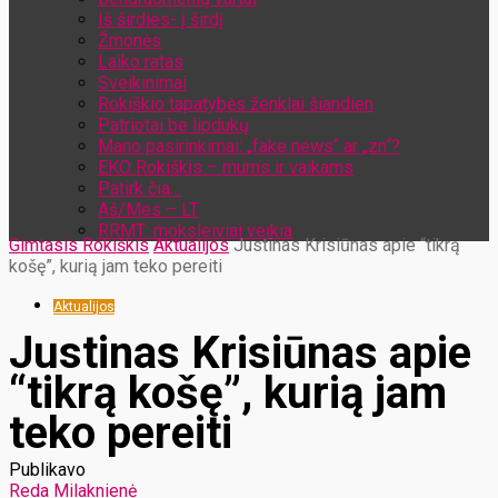
Iš širdies- į širdį
Žmonės
Laiko ratas
Sveikinimai
Rokiškio tapatybės ženklai šiandien
Patriotai be lipdukų
Mano pasirinkimai: „fake news“ ar „zn“?
EKO Rokiškis – mums ir vaikams
Patirk čia…
Aš/Mes – LT
RRMT: moksleiviai veikia
Gimtasis Rokiškis
Aktualijos
Justinas Krisiūnas apie “tikrą
košę”, kurią jam teko pereiti
Aktualijos
Justinas Krisiūnas apie
“tikrą košę”, kurią jam
teko pereiti
Publikavo
Reda Milaknienė