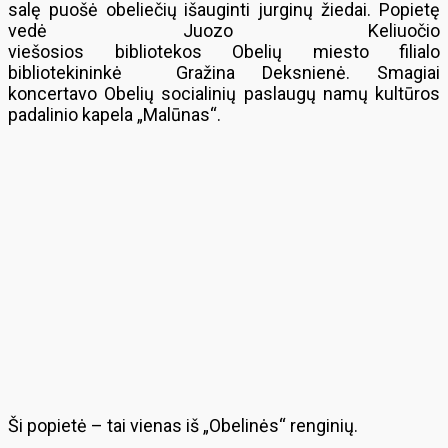
salę puošė obeliečių išauginti jurginų žiedai. Popietę
vedė Juozo Keliuočio
viešosios bibliotekos Obelių miesto filialo
bibliotekininkė Gražina Deksnienė. Smagiai
koncertavo Obelių socialinių paslaugų namų kultūros
padalinio kapela „Malūnas“.
Ši popietė – tai vienas iš „Obelinės“ renginių.