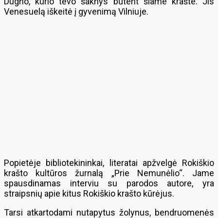
Dugno, kurio tėvo šaknys būtent šiame krašte. Jis
Venesuelą iškeitė į gyvenimą Vilniuje.
Popietėje bibliotekininkai, literatai apžvelgė Rokiškio
krašto kultūros žurnalą „Prie Nemunėlio“. Jame
spausdinamas interviu su parodos autore, yra
straipsnių apie kitus Rokiškio krašto kūrėjus.
Tarsi atkartodami nutapytus žolynus, bendruomenės