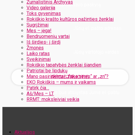
Žurnalistinis Archyvas
Užregistruokite savo paskyrą
Video galerija
Toks gyvenimas
Rokiškio krašto kultūros pažinties ženklai
Sugrįžimai
Jūsų el. pašto adresas
Mes – jėga!
Bendruomenių vartai
Iš širdies- į širdį
Žmonės
Jūsų vartotojo vardas
Laiko ratas
Sveikinimai
Rokiškio tapatybės ženklai šiandien
Patriotai be lipdukų
Mano pasirinkimai: „fake news“ ar „zn“?
EKO Rokiškis – mums ir vaikams
Patirk čia…
Jūsų slaptažodis bus atsiųstas Jums el. paštu
Aš/Mes – LT
RRMT: moksleiviai veikia
Atstatykite savo slaptažodį
Aktualijos