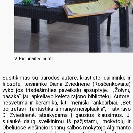
V. Bičiūnaitės nuotr.
Susitikimas su parodos autore, kraštiete, dailininke ir
filosofe, teisininke Diana Zviedriene (Roščenkovaite)
vyko jos trisdešimties paveikslų apsuptyje. „Žolynų
pasaka“ jau apkeliavo keletą rajono bibliotekų. Autorei
nesvetima ir keramika, kiti meniški rankdarbiai. „Bet
portretas ir fantastika iš manęs neišplaukia“, – atviravo
D. Zviedrienė, atsakydama į gausius klausimus. Ji
sulaukė daug sveikinimų iš pažįstamų, mokytojų ir
Obeliuose viešinčio ispanų kalbos mokytojo Algimanto