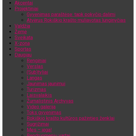
Akcentai
Jūsų el. pašto adresas
Projektiniai
Gyvenimas paraštėse: tapk pokyčio dalimi
Atvėrus Rokiškio krašto muliavotas lunginyčias
Valdžia
Žemė
Sveikata
X-zona
Sportas
Daugiau
Renginiai
Verslas
(Sub)tyliai
Langas
Jaunimas jaunimui
Turizmas
Laisvalaikis
Žurnalistinis Archyvas
Video galerija
Toks gyvenimas
Rokiškio krašto kultūros pažinties ženklai
Sugrįžimai
Mes – jėga!
Bendruomenių vartai