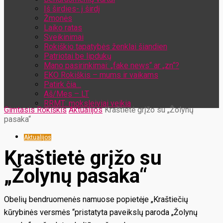
Iš širdies- į širdį
Žmonės
Laiko ratas
Sveikinimai
Rokiškio tapatybės ženklai šiandien
Patriotai be lipdukų
Mano pasirinkimai: „fake news“ ar „zn“?
EKO Rokiškis – mums ir vaikams
Patirk čia…
Aš/Mes – LT
RRMT: moksleiviai veikia
Gimtasis Rokiškis
Aktualijos
Kraštietė grįžo su „Žolynų
pasaka“
Aktualijos
Kraštietė grįžo su
„Žolynų pasaka“
Obelių bendruomenės namuose popietėje „Kraštiečių
kūrybinės versmės “pristatyta paveikslų paroda „Žolynų