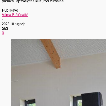
pasaka“, apžvelgtas kultūros žurnalas.
Publikavo
Vilma Bičiūnaitė
-
2023 10 rugsėjo
563
0