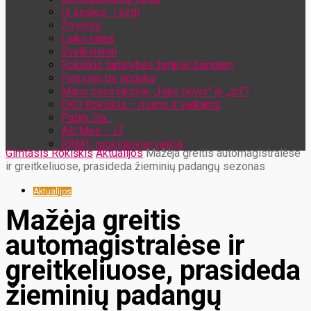
Iš širdies- į širdį
Žmonės
Laiko ratas
Sveikinimai
Rokiškio tapatybės ženklai šiandien
Patriotai be lipdukų
Mano pasirinkimai: „fake news“ ar „zn“?
EKO Rokiškis – mums ir vaikams
Patirk čia…
Aš/Mes – LT
RRMT: moksleiviai veikia
Gimtasis Rokiškis
Aktualijos
Mažėja greitis automagistralėse
ir greitkeliuose, prasideda žieminių padangų sezonas
Aktualijos
Mažėja greitis
automagistralėse ir
greitkeliuose, prasideda
žieminių padangų