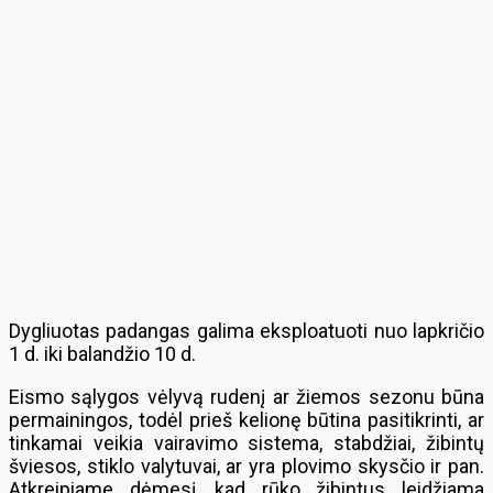
Dygliuotas padangas galima eksploatuoti nuo lapkričio
1 d. iki balandžio 10 d.
Eismo sąlygos vėlyvą rudenį ar žiemos sezonu būna
permainingos, todėl prieš kelionę būtina pasitikrinti, ar
tinkamai veikia vairavimo sistema, stabdžiai, žibintų
šviesos, stiklo valytuvai, ar yra plovimo skysčio ir pan.
Atkreipiame dėmesį, kad rūko žibintus leidžiama