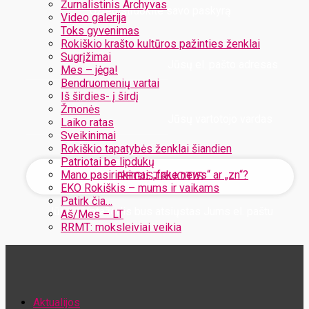
Žurnalistinis Archyvas
Užregistruokite savo paskyrą
Video galerija
Toks gyvenimas
Rokiškio krašto kultūros pažinties ženklai
Sugrįžimai
Jūsų el. pašto adresas
Mes – jėga!
Bendruomenių vartai
Iš širdies- į širdį
Žmonės
Jūsų vartotojo vardas
Laiko ratas
Sveikinimai
Rokiškio tapatybės ženklai šiandien
Patriotai be lipdukų
Mano pasirinkimai: „fake news“ ar „zn“?
EKO Rokiškis – mums ir vaikams
Patirk čia…
Jūsų slaptažodis bus atsiųstas Jums el. paštu
Aš/Mes – LT
RRMT: moksleiviai veikia
Atstatykite savo slaptažodį
Aktualijos