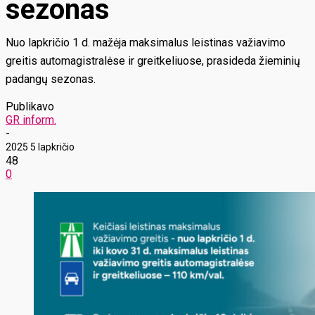
sezonas
Nuo lapkričio 1 d. mažėja maksimalus leistinas važiavimo
greitis automagistralėse ir greitkeliuose, prasideda žieminių
padangų sezonas.
Publikavo
GR inform.
-
2025 5 lapkričio
48
0