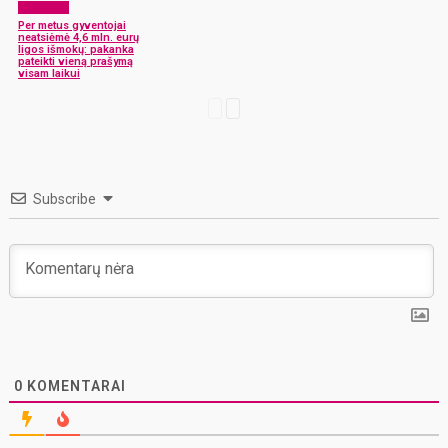
Aktualijos
Per metus gyventojai
neatsiėmė 4,6 mln. eurų
ligos išmokų: pakanka
pateikti vieną prašymą
visam laikui
Subscribe
0
KOMENTARAI