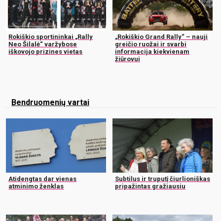
Rokiškio sportininkai „Rally
„Rokiškio Grand Rally“ – nauji
Neo Šilalė“ varžybose
greičio ruožai ir svarbi
iškovojo prizines vietas
informacija kiekvienam
žiūrovui
Bendruomenių vartai
Atidengtas dar vienas
Subtilus ir truputį čiurlioniškas
atminimo ženklas
pripažintas gražiausiu