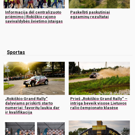
Informacija dėl centralizuoto
Paskelbti paskutiniai
priėmimo į Rokiškio rajono
egzaminų rezultatai
savivaldybės švietimo įstaigas
Sportas
„Rokiškio Grand Rally“
Prieš „Rokiškio Grand Rally“ –
dalyviams priskirti starto
intriga beveik visose Lietuvos
numeriai: favoritų laukia dar
ralio čempionato klasėse
ir kvalifikacija