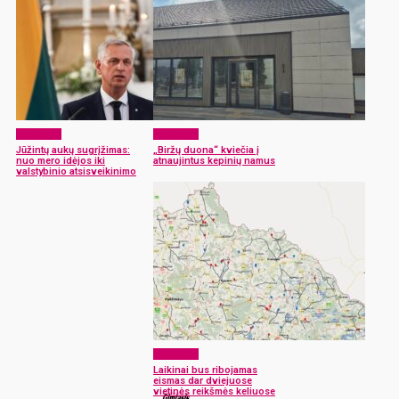
Aktualijos
Aktualijos
Jūžintų aukų sugrįžimas:
„Biržų duona“ kviečia į
nuo mero idėjos iki
atnaujintus kepinių namus
valstybinio atsisveikinimo
Aktualijos
Laikinai bus ribojamas
eismas dar dviejuose
vietinės reikšmės keliuose