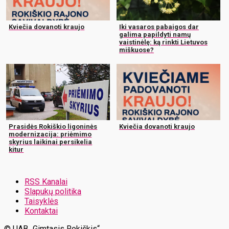
Kviečia dovanoti kraujo
Iki vasaros pabaigos dar
galima papildyti namų
vaistinėlę: ką rinkti Lietuvos
miškuose?
Prasidės Rokiškio ligoninės
Kviečia dovanoti kraujo
modernizacija: priėmimo
skyrius laikinai persikelia
kitur
RSS Kanalai
Slapukų politika
Taisyklės
Kontaktai
© UAB „Gimtasis Rokiškis“