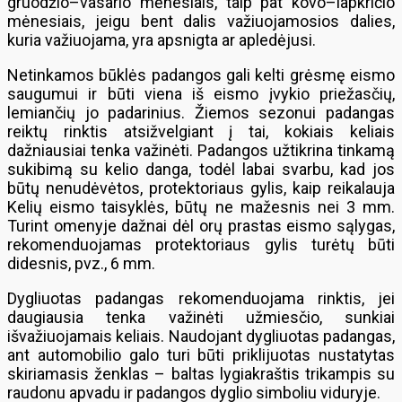
gruodžio–vasario mėnesiais, taip pat kovo–lapkričio
mėnesiais, jeigu bent dalis važiuojamosios dalies,
kuria važiuojama, yra apsnigta ar apledėjusi.
Netinkamos būklės padangos gali kelti grėsmę eismo
saugumui ir būti viena iš eismo įvykio priežasčių,
lemiančių jo padarinius. Žiemos sezonui padangas
reiktų rinktis atsižvelgiant į tai, kokiais keliais
dažniausiai tenka važinėti. Padangos užtikrina tinkamą
sukibimą su kelio danga, todėl labai svarbu, kad jos
būtų nenudėvėtos, protektoriaus gylis, kaip reikalauja
Kelių eismo taisyklės, būtų ne mažesnis nei 3 mm.
Turint omenyje dažnai dėl orų prastas eismo sąlygas,
rekomenduojamas protektoriaus gylis turėtų būti
didesnis, pvz., 6 mm.
Dygliuotas padangas rekomenduojama rinktis, jei
daugiausia tenka važinėti užmiesčio, sunkiai
išvažiuojamais keliais. Naudojant dygliuotas padangas,
ant automobilio galo turi būti priklijuotas nustatytas
skiriamasis ženklas – baltas lygiakraštis trikampis su
raudonu apvadu ir padangos dyglio simboliu viduryje.