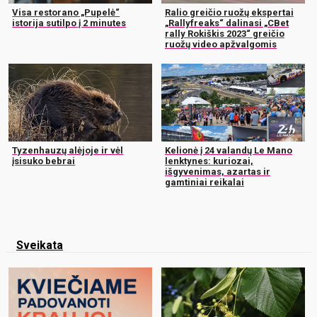
Visa restorano „Pupelė“
Ralio greičio ruožų ekspertai
istorija sutilpo į 2 minutes
„Rallyfreaks“ dalinasi „CBet
rally Rokiškis 2023“ greičio
ruožų video apžvalgomis
Tyzenhauzų alėjoje ir vėl
Kelionė į 24 valandų Le Mano
įsisuko bebrai
lenktynes: kuriozai,
išgyvenimas, azartas ir
gamtiniai reikalai
Sveikata