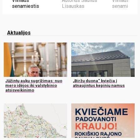
Vilniaus
Autorius Saulius
Vilniaus
senamiestis
Lisauskas
senamiestis
Aktualijos
Jūžintų aukų sugrįžimas: nuo
„Biržų duona“ kviečia į
mero idėjos iki valstybinio
atnaujintus kepinių namus
atsisveikinimo