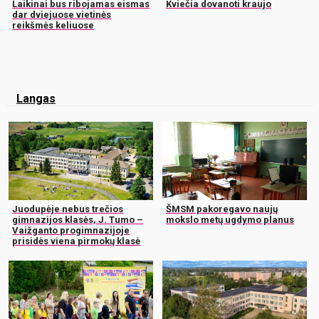
Laikinai bus ribojamas eismas
Kviečia dovanoti kraujo
dar dviejuose vietinės
reikšmės keliuose
Langas
Juodupėje nebus trečios
ŠMSM pakoregavo naujų
gimnazijos klasės, J. Tumo –
mokslo metų ugdymo planus
Vaižganto progimnazijoje
prisidės viena pirmokų klasė