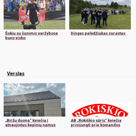
Šokių su šunimis varžybose
Dingęs pelėdžiukas surastas
buvo visko
Verslas
„Biržų duona“ kviečia į
AB „Rokiškio sūris“ kviečia
atnaujintus kepinių namus
prisijungti prie komandos