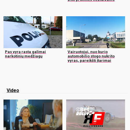
Pas vyrą rasta galimai
Vairuotojui, nuo kurio
narkotinių medžiagų
automobilio stogo nukrito
vyras, pareikšti įtarimai
Video