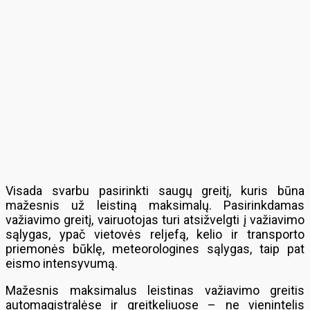
Visada svarbu pasirinkti saugų greitį, kuris būna
mažesnis už leistiną maksimalų. Pasirinkdamas
važiavimo greitį, vairuotojas turi atsižvelgti į važiavimo
sąlygas, ypač vietovės reljefą, kelio ir transporto
priemonės būklę, meteorologines sąlygas, taip pat
eismo intensyvumą.
Mažesnis maksimalus leistinas važiavimo greitis
automagistralėse ir greitkeliuose – ne vienintelis