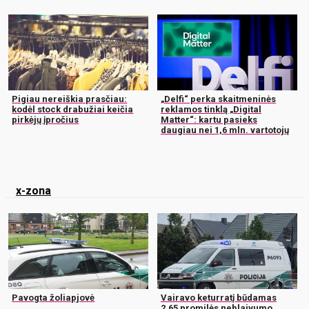
Pigiau nereiškia prasčiau:
„Delfi“ perka skaitmeninės
kodėl stock drabužiai keičia
reklamos tinklą „Digital
pirkėjų įpročius
Matter“: kartu pasieks
daugiau nei 1,6 mln. vartotojų
x-zona
Pavogta žoliapjovė
Vairavo keturratį būdamas
2,65 promilės neblaivumo