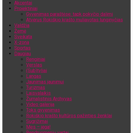
Akcentai
Jūsų el. pašto adresas
Projektiniai
Gyvenimas paraštėse: tapk pokyčio dalimi
Atvėrus Rokiškio krašto muliavotas lunginyčias
Valdžia
Žemė
Sveikata
X-zona
Sportas
Daugiau
Renginiai
Verslas
(Sub)tyliai
Langas
Jaunimas jaunimui
Turizmas
Laisvalaikis
Žurnalistinis Archyvas
Video galerija
Toks gyvenimas
Rokiškio krašto kultūros pažinties ženklai
Sugrįžimai
Mes – jėga!
Bendruomenių vartai