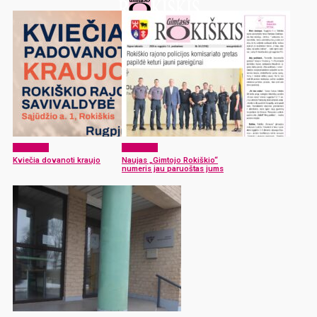
Aktualijos
Aktualijos
Kviečia dovanoti kraujo
Naujas „Gimtojo Rokiškio“
numeris jau paruoštas jums