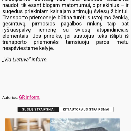
naudoti tik esant blogam matomumui, o priekinius – ir
sugedus priekiniam kairiajam artimųjų šviesų žibintui.
Transporto priemonėje būtina turėti sustojimo ženklą,
gesintuvą, pirmosios pagalbos rinkinį, taip pat
ryškiaspalvę liemenę su šviesą atspindinčiais
elementais. Jos prireiks, jei sustojus teks išlipti iš
transporto priemonės tamsiuoju paros metu
neapšviestame kelyje.
„Via Lietuva“ inform.
GR inform.
SUSIJĘ STRAIPSNIAI
KITI AUTORIAUS STRAIPSNIAI