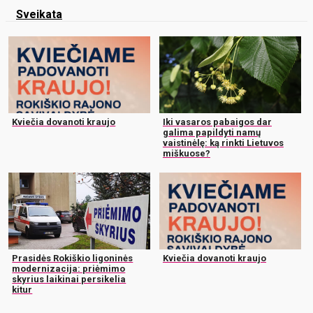
Sveikata
Kviečia dovanoti kraujo
Iki vasaros pabaigos dar
galima papildyti namų
vaistinėlę: ką rinkti Lietuvos
miškuose?
Prasidės Rokiškio ligoninės
Kviečia dovanoti kraujo
modernizacija: priėmimo
skyrius laikinai persikelia
kitur