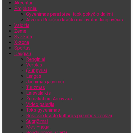
Akcentai
Jūsų el. pašto adresas
Projektiniai
Gyvenimas paraštėse: tapk pokyčio dalimi
Atvėrus Rokiškio krašto muliavotas lunginyčias
Valdžia
Žemė
Sveikata
X-zona
Sportas
Daugiau
Renginiai
Verslas
(Sub)tyliai
Langas
Jaunimas jaunimui
Turizmas
Laisvalaikis
Žurnalistinis Archyvas
Video galerija
Toks gyvenimas
Rokiškio krašto kultūros pažinties ženklai
Sugrįžimai
Mes – jėga!
Bendruomenių vartai