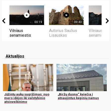
00:19
00:43
Vilniaus
Autorius Saulius
Vilniaus
senamiestis
Lisauskas
senamiestis
Aktualijos
Jūžintų aukų sugrįžimas: nuo
„Biržų duona“ kviečia į
mero idėjos iki valstybinio
atnaujintus kepinių namus
atsisveikinimo