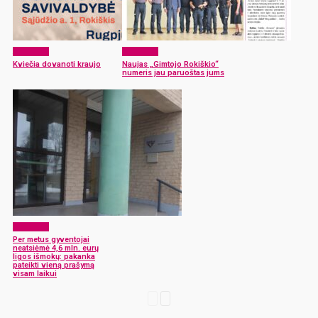
Aktualijos
Aktualijos
Kviečia dovanoti kraujo
Naujas „Gimtojo Rokiškio“
numeris jau paruoštas jums
Aktualijos
Per metus gyventojai
neatsiėmė 4,6 mln. eurų
ligos išmokų: pakanka
pateikti vieną prašymą
visam laikui