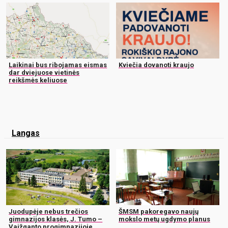
Laikinai bus ribojamas eismas
Kviečia dovanoti kraujo
dar dviejuose vietinės
reikšmės keliuose
Langas
Juodupėje nebus trečios
ŠMSM pakoregavo naujų
gimnazijos klasės, J. Tumo –
mokslo metų ugdymo planus
Vaižganto progimnazijoje