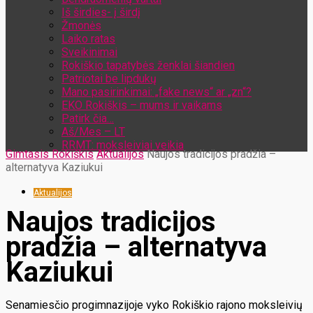
Iš širdies- į širdį
Žmonės
Laiko ratas
Sveikinimai
Rokiškio tapatybės ženklai šiandien
Patriotai be lipdukų
Mano pasirinkimai: „fake news“ ar „zn“?
EKO Rokiškis – mums ir vaikams
Patirk čia…
Aš/Mes – LT
RRMT: moksleiviai veikia
Gimtasis Rokiškis
Aktualijos
Naujos tradicijos pradžia –
alternatyva Kaziukui
Aktualijos
Naujos tradicijos
pradžia – alternatyva
Kaziukui
Senamiesčio progimnazijoje vyko Rokiškio rajono moksleivių