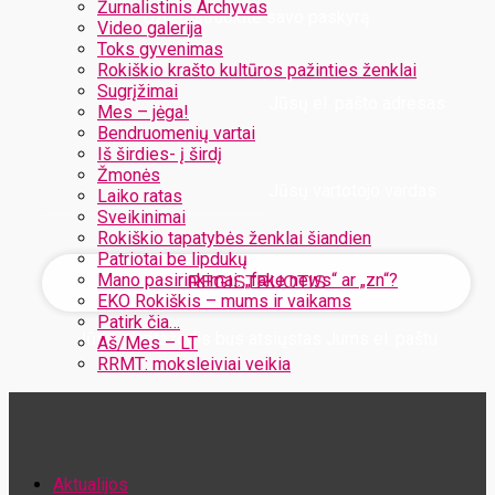
Žurnalistinis Archyvas
Užregistruokite savo paskyrą
Video galerija
Toks gyvenimas
Rokiškio krašto kultūros pažinties ženklai
Sugrįžimai
Jūsų el. pašto adresas
Mes – jėga!
Bendruomenių vartai
Iš širdies- į širdį
Žmonės
Jūsų vartotojo vardas
Laiko ratas
Sveikinimai
Rokiškio tapatybės ženklai šiandien
Patriotai be lipdukų
Mano pasirinkimai: „fake news“ ar „zn“?
EKO Rokiškis – mums ir vaikams
Patirk čia…
Jūsų slaptažodis bus atsiųstas Jums el. paštu
Aš/Mes – LT
RRMT: moksleiviai veikia
Atstatykite savo slaptažodį
Aktualijos