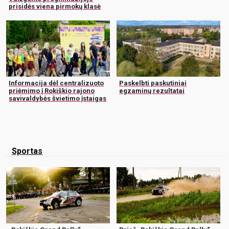
prisidės viena pirmokų klasė
Informacija dėl centralizuoto
Paskelbti paskutiniai
priėmimo į Rokiškio rajono
egzaminų rezultatai
savivaldybės švietimo įstaigas
Sportas