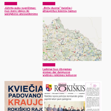
Aktualijos
Aktualijos
Jūžintų aukų sugrįžimas:
„Biržų duona“ kviečia į
nuo mero idėjos iki
atnaujintus kepinių namus
valstybinio atsisveikinimo
Aktualijos
Laikinai bus ribojamas
eismas dar dviejuose
vietinės reikšmės keliuose