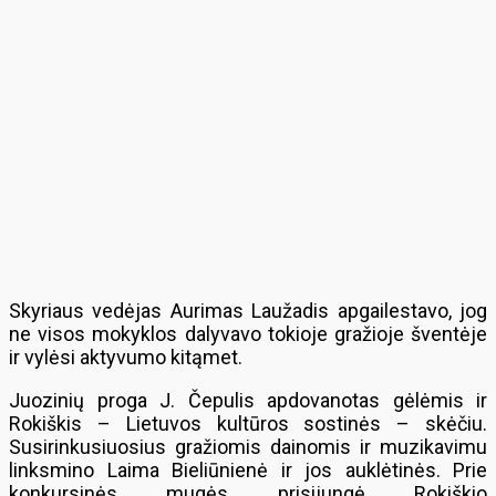
Skyriaus vedėjas Aurimas Laužadis apgailestavo, jog
ne visos mokyklos dalyvavo tokioje gražioje šventėje
ir vylėsi aktyvumo kitąmet.
Juozinių proga J. Čepulis apdovanotas gėlėmis ir
Rokiškis – Lietuvos kultūros sostinės – skėčiu.
Susirinkusiuosius gražiomis dainomis ir muzikavimu
linksmino Laima Bieliūnienė ir jos auklėtinės. Prie
konkursinės mugės prisijungė Rokiškio