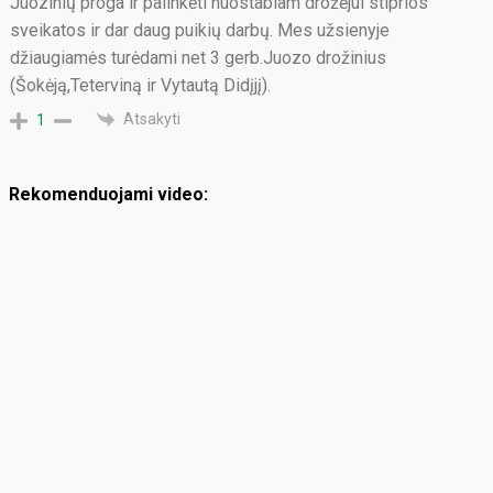
Juozinių proga ir palinkėti nuostabiam drožėjui stiprios
sveikatos ir dar daug puikių darbų. Mes užsienyje
džiaugiamės turėdami net 3 gerb.Juozo drožinius
(Šokėją,Teterviną ir Vytautą Didįjį).
Atsakyti
1
Rekomenduojami video: