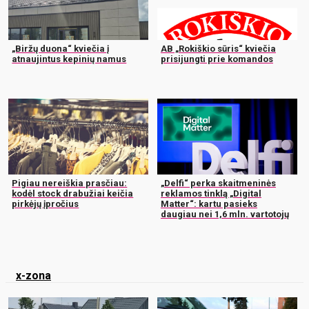
„Biržų duona“ kviečia į
AB „Rokiškio sūris“ kviečia
atnaujintus kepinių namus
prisijungti prie komandos
Pigiau nereiškia prasčiau:
„Delfi“ perka skaitmeninės
kodėl stock drabužiai keičia
reklamos tinklą „Digital
pirkėjų įpročius
Matter“: kartu pasieks
daugiau nei 1,6 mln. vartotojų
x-zona