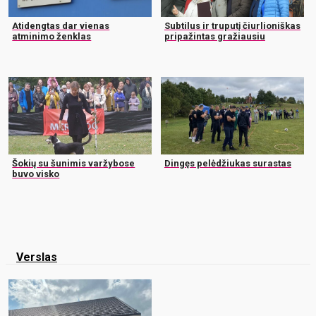
Atidengtas dar vienas
Subtilus ir truputį čiurlioniškas
atminimo ženklas
pripažintas gražiausiu
Šokių su šunimis varžybose
Dingęs pelėdžiukas surastas
buvo visko
Verslas