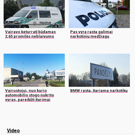
Vairavo keturratį būdamas
Pas vyrą rasta galimai
2,65 promilės neblaivumo
narkotinių medžiagų
Vairuotojui, nuo kurio
BMW rasta, įtariama narkotikų
automobilio stogo nukrito
vyras, pareikšti įtarimai
Video