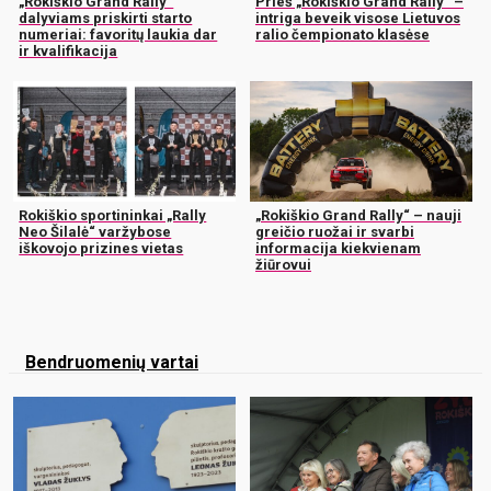
„Rokiškio Grand Rally“
Prieš „Rokiškio Grand Rally“ –
dalyviams priskirti starto
intriga beveik visose Lietuvos
numeriai: favoritų laukia dar
ralio čempionato klasėse
ir kvalifikacija
Rokiškio sportininkai „Rally
„Rokiškio Grand Rally“ – nauji
Neo Šilalė“ varžybose
greičio ruožai ir svarbi
iškovojo prizines vietas
informacija kiekvienam
žiūrovui
Bendruomenių vartai