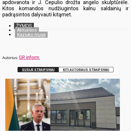
apdovanota ir J. Čepulio drožta angelo skulptūrėle.
Kitos komandos nudžiugintos kalnu saldainių ir
padrąsintos dalyvauti kitąmet.
ŽYMOS
Aktualijos
Kaziuko mugė
GR inform.
SUSIJĘ STRAIPSNIAI
KITI AUTORIAUS STRAIPSNIAI