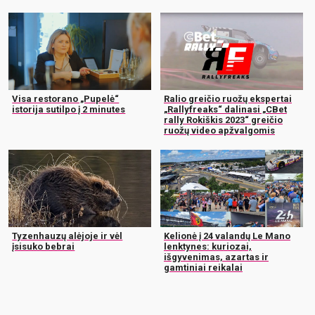
Visa restorano „Pupelė“
Ralio greičio ruožų ekspertai
istorija sutilpo į 2 minutes
„Rallyfreaks“ dalinasi „CBet
rally Rokiškis 2023“ greičio
ruožų video apžvalgomis
Tyzenhauzų alėjoje ir vėl
Kelionė į 24 valandų Le Mano
įsisuko bebrai
lenktynes: kuriozai,
išgyvenimas, azartas ir
gamtiniai reikalai