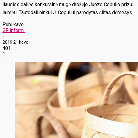
liaudies dailės konkursinė mugė drožėjo Juozo Čepulio prizui
laimėti. Tautodailininkui J. Čepuliui parodytas šiltas dėmesys.
Publikavo
GR inform.
-
2019 21 kovo
401
1