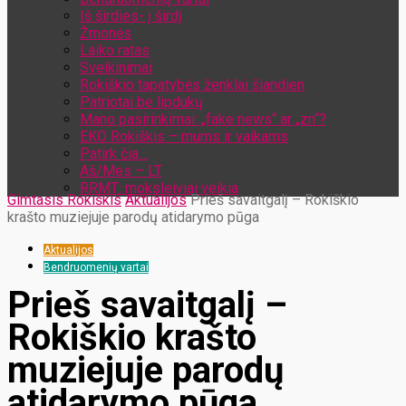
Iš širdies- į širdį
Žmonės
Laiko ratas
Sveikinimai
Rokiškio tapatybės ženklai šiandien
Patriotai be lipdukų
Mano pasirinkimai: „fake news“ ar „zn“?
EKO Rokiškis – mums ir vaikams
Patirk čia…
Aš/Mes – LT
RRMT: moksleiviai veikia
Gimtasis Rokiškis
Aktualijos
Prieš savaitgalį – Rokiškio
krašto muziejuje parodų atidarymo pūga
Aktualijos
Bendruomenių vartai
Prieš savaitgalį –
Rokiškio krašto
muziejuje parodų
atidarymo pūga