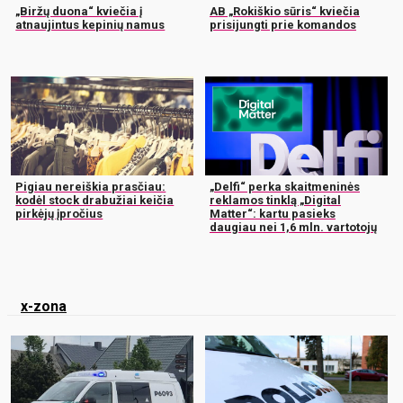
„Biržų duona“ kviečia į
AB „Rokiškio sūris“ kviečia
atnaujintus kepinių namus
prisijungti prie komandos
Pigiau nereiškia prasčiau:
„Delfi“ perka skaitmeninės
kodėl stock drabužiai keičia
reklamos tinklą „Digital
pirkėjų įpročius
Matter“: kartu pasieks
daugiau nei 1,6 mln. vartotojų
x-zona