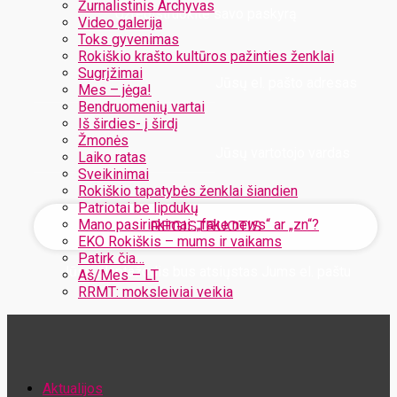
Žurnalistinis Archyvas
Užregistruokite savo paskyrą
Video galerija
Toks gyvenimas
Rokiškio krašto kultūros pažinties ženklai
Sugrįžimai
Jūsų el. pašto adresas
Mes – jėga!
Bendruomenių vartai
Iš širdies- į širdį
Žmonės
Jūsų vartotojo vardas
Laiko ratas
Sveikinimai
Rokiškio tapatybės ženklai šiandien
Patriotai be lipdukų
Mano pasirinkimai: „fake news“ ar „zn“?
EKO Rokiškis – mums ir vaikams
Patirk čia…
Jūsų slaptažodis bus atsiųstas Jums el. paštu
Aš/Mes – LT
RRMT: moksleiviai veikia
Atstatykite savo slaptažodį
Aktualijos