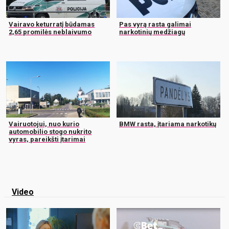
Vairavo keturratį būdamas
Pas vyrą rasta galimai
2,65 promilės neblaivumo
narkotinių medžiagų
Vairuotojui, nuo kurio
BMW rasta, įtariama narkotikų
automobilio stogo nukrito
vyras, pareikšti įtarimai
Video