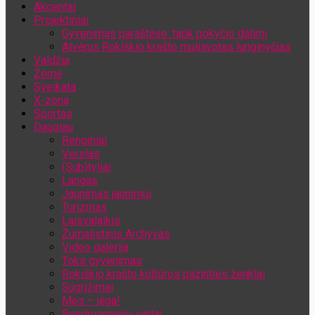
Akcentai
Jūsų el. pašto adresas
Projektiniai
Gyvenimas paraštėse: tapk pokyčio dalimi
Atvėrus Rokiškio krašto muliavotas lunginyčias
Valdžia
Žemė
Sveikata
X-zona
Sportas
Daugiau
Renginiai
Verslas
(Sub)tyliai
Langas
Jaunimas jaunimui
Turizmas
Laisvalaikis
Žurnalistinis Archyvas
Video galerija
Toks gyvenimas
Rokiškio krašto kultūros pažinties ženklai
Sugrįžimai
Mes – jėga!
Bendruomenių vartai