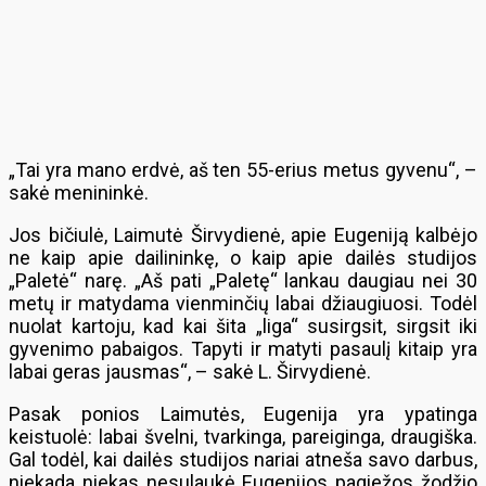
„Tai yra mano erdvė, aš ten 55-erius metus gyvenu“, –
sakė menininkė.
Jos bičiulė, Laimutė Širvydienė, apie Eugeniją kalbėjo
ne kaip apie dailininkę, o kaip apie dailės studijos
„Paletė“ narę. „Aš pati „Paletę“ lankau daugiau nei 30
metų ir matydama vienminčių labai džiaugiuosi. Todėl
nuolat kartoju, kad kai šita „liga“ susirgsit, sirgsit iki
gyvenimo pabaigos. Tapyti ir matyti pasaulį kitaip yra
labai geras jausmas“, – sakė L. Širvydienė.
Pasak ponios Laimutės, Eugenija yra ypatinga
keistuolė: labai švelni, tvarkinga, pareiginga, draugiška.
Gal todėl, kai dailės studijos nariai atneša savo darbus,
niekada niekas nesulaukė Eugenijos pagiežos žodžio