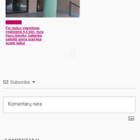
Aktualijos
Per metus gyventojai
neatsiėmė 4,6 mln. eurų
ligos išmokų: pakanka
pateikti vieną prašymą
visam laikui
Subscribe