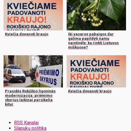
Kviečia dovanoti kraujo
Iki vasaros pabaigos dar
galima papildyti namų
vaistinėlę: ką rinkti Lietuvos
miškuose?
Prasidės Rokiškio ligoninės
Kviečia dovanoti kraujo
modernizacija: priėmimo
skyrius laikinai persikelia
kitur
RSS Kanalai
Slapukų politika