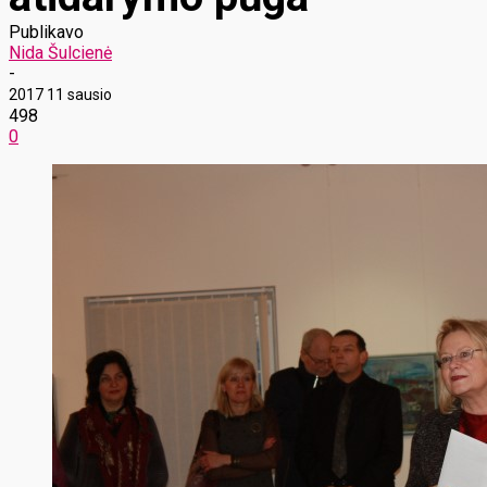
Publikavo
Nida Šulcienė
-
2017 11 sausio
498
0