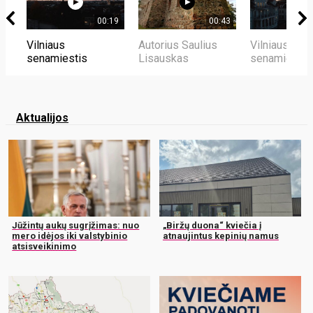
00:19
00:43
Vilniaus
Autorius Saulius
Vilniaus
senamiestis
Lisauskas
senamiestis
Aktualijos
Jūžintų aukų sugrįžimas: nuo
„Biržų duona“ kviečia į
mero idėjos iki valstybinio
atnaujintus kepinių namus
atsisveikinimo