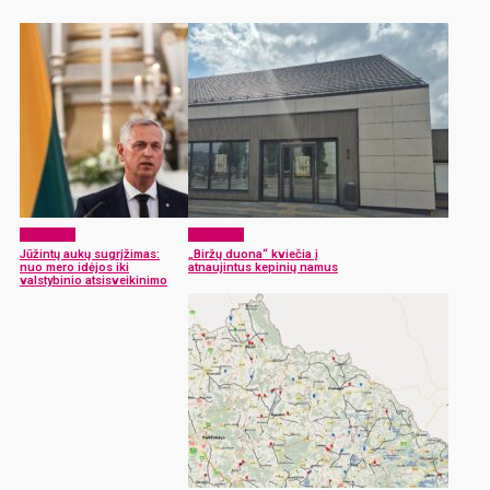
Aktualijos
Aktualijos
Jūžintų aukų sugrįžimas:
„Biržų duona“ kviečia į
nuo mero idėjos iki
atnaujintus kepinių namus
valstybinio atsisveikinimo