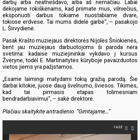
darbų arba neatnešdavo, arba aš nemačiau. Labai
dėkojame rokiškėnams, kad priimate mus, vilniečius,
eksponuoti darbus tokiame nuostabiame dvare,
tokiose erdvėse. Tai mums didelė garbė“, – pasakojo
L. Širvydienė.
Pasak Krašto muziejaus direktorės Nijolės Šniokienės,
bent jau muziejaus darbuotojoms ši paroda nėra
svetima: kadaise muziejininkai vykdavo į kursus
Žvėryne, todėl E. Martinaitytės kūryboje pavaizduotos
vietos jiems yra pažįstamos.
„Esame laimingi matydami tokią gražią parodą. Šie
darbai kitokie, juose daug švelnumo, šviesos. Tikimės,
kad tai pirmasis etapas tolimesniam
bendradarbiavimui“, – sakė direktorė.
Plačiau skaitykite antradienio “Gimtajame…”
1
iš 22