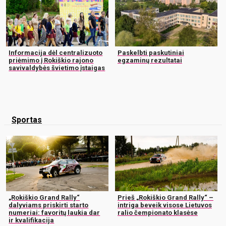
Informacija dėl centralizuoto
Paskelbti paskutiniai
priėmimo į Rokiškio rajono
egzaminų rezultatai
savivaldybės švietimo įstaigas
Sportas
„Rokiškio Grand Rally“
Prieš „Rokiškio Grand Rally“ –
dalyviams priskirti starto
intriga beveik visose Lietuvos
numeriai: favoritų laukia dar
ralio čempionato klasėse
ir kvalifikacija