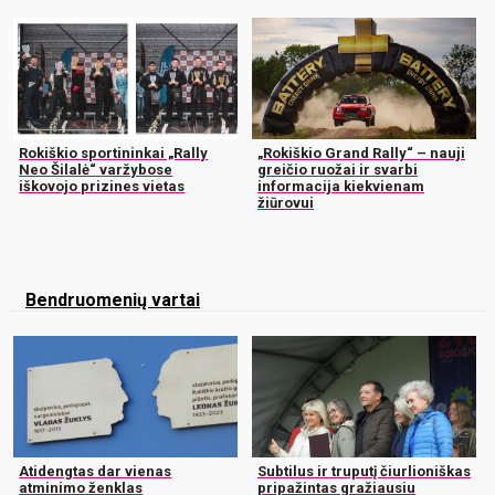
Rokiškio sportininkai „Rally
„Rokiškio Grand Rally“ – nauji
Neo Šilalė“ varžybose
greičio ruožai ir svarbi
iškovojo prizines vietas
informacija kiekvienam
žiūrovui
Bendruomenių vartai
Atidengtas dar vienas
Subtilus ir truputį čiurlioniškas
atminimo ženklas
pripažintas gražiausiu