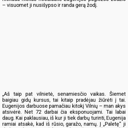
– visuomet ji nusišypso ir randa gerą žodį.
„Aš taip pat vilnietė, senamiesčio vaikas. Šiemet
baigiau gidų kursus, tai kitaip pradėjau žiūrėti į tai.
Eugenijos darbuose pamačiau kitokį Vilnių – man akys
atsivėrė. Net 72 darbai čia eksponuojami. Tai labai
daug. Kai paklausiau, iš kur ji tiek darbų turinti, Eugenija
ramiai atsakė, kad iš rūsio, garažo, namų. Į „Paletę“ ji