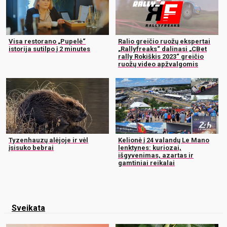
Visa restorano „Pupelė“
Ralio greičio ruožų ekspertai
istorija sutilpo į 2 minutes
„Rallyfreaks“ dalinasi „CBet
rally Rokiškis 2023“ greičio
ruožų video apžvalgomis
Tyzenhauzų alėjoje ir vėl
Kelionė į 24 valandų Le Mano
įsisuko bebrai
lenktynes: kuriozai,
išgyvenimas, azartas ir
gamtiniai reikalai
Sveikata