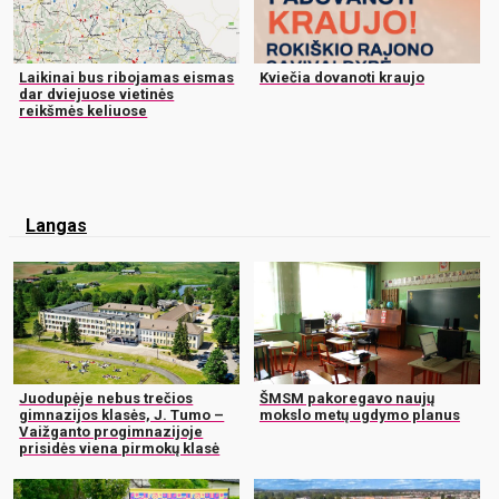
Laikinai bus ribojamas eismas
Kviečia dovanoti kraujo
dar dviejuose vietinės
reikšmės keliuose
Langas
Juodupėje nebus trečios
ŠMSM pakoregavo naujų
gimnazijos klasės, J. Tumo –
mokslo metų ugdymo planus
Vaižganto progimnazijoje
prisidės viena pirmokų klasė