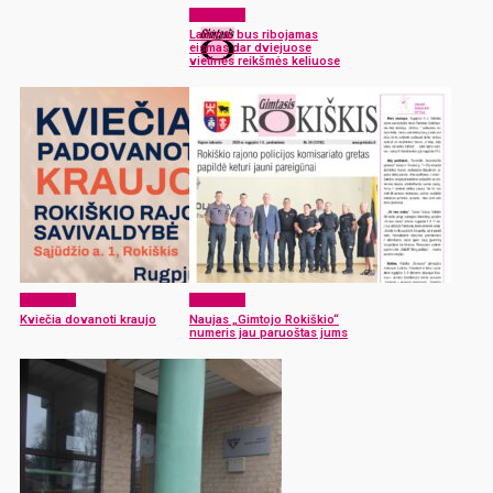
Aktualijos
Laikinai bus ribojamas
eismas dar dviejuose
vietinės reikšmės keliuose
Aktualijos
Aktualijos
Kviečia dovanoti kraujo
Naujas „Gimtojo Rokiškio“
numeris jau paruoštas jums