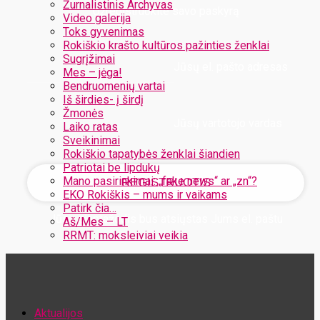
Žurnalistinis Archyvas
Užregistruokite savo paskyrą
Video galerija
Toks gyvenimas
Rokiškio krašto kultūros pažinties ženklai
Sugrįžimai
Jūsų el. pašto adresas
Mes – jėga!
Bendruomenių vartai
Iš širdies- į širdį
Žmonės
Jūsų vartotojo vardas
Laiko ratas
Sveikinimai
Rokiškio tapatybės ženklai šiandien
Patriotai be lipdukų
Mano pasirinkimai: „fake news“ ar „zn“?
EKO Rokiškis – mums ir vaikams
Patirk čia…
Jūsų slaptažodis bus atsiųstas Jums el. paštu
Aš/Mes – LT
RRMT: moksleiviai veikia
Atstatykite savo slaptažodį
Aktualijos