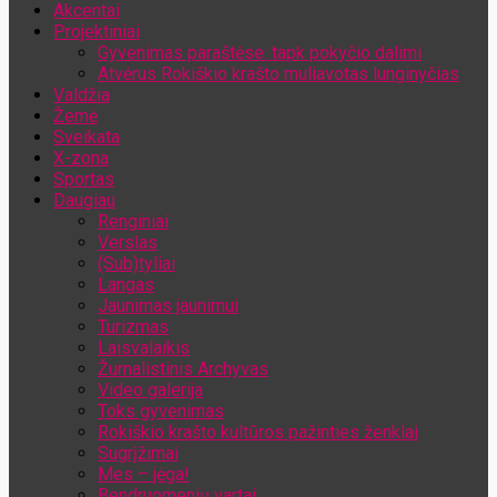
Akcentai
Jūsų el. pašto adresas
Projektiniai
Gyvenimas paraštėse: tapk pokyčio dalimi
Atvėrus Rokiškio krašto muliavotas lunginyčias
Valdžia
Žemė
Sveikata
X-zona
Sportas
Daugiau
Renginiai
Verslas
(Sub)tyliai
Langas
Jaunimas jaunimui
Turizmas
Laisvalaikis
Žurnalistinis Archyvas
Video galerija
Toks gyvenimas
Rokiškio krašto kultūros pažinties ženklai
Sugrįžimai
Mes – jėga!
Bendruomenių vartai