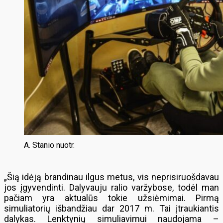
A. Stanio nuotr.
„Šią idėją brandinau ilgus metus, vis neprisiruošdavau
jos įgyvendinti. Dalyvauju ralio varžybose, todėl man
pačiam yra aktualūs tokie užsiėmimai. Pirmą
simuliatorių išbandžiau dar 2017 m. Tai įtraukiantis
dalykas. Lenktynių simuliavimui naudojama –