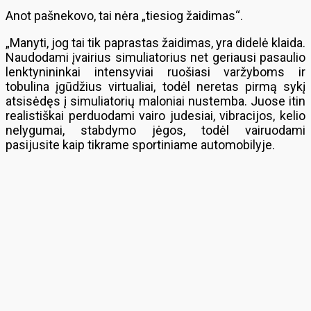
Anot pašnekovo, tai nėra „tiesiog žaidimas“.
„Manyti, jog tai tik paprastas žaidimas, yra didelė klaida.
Naudodami įvairius simuliatorius net geriausi pasaulio
lenktynininkai intensyviai ruošiasi varžyboms ir
tobulina įgūdžius virtualiai, todėl neretas pirmą sykį
atsisėdęs į simuliatorių maloniai nustemba. Juose itin
realistiškai perduodami vairo judesiai, vibracijos, kelio
nelygumai, stabdymo jėgos, todėl vairuodami
pasijusite kaip tikrame sportiniame automobilyje.