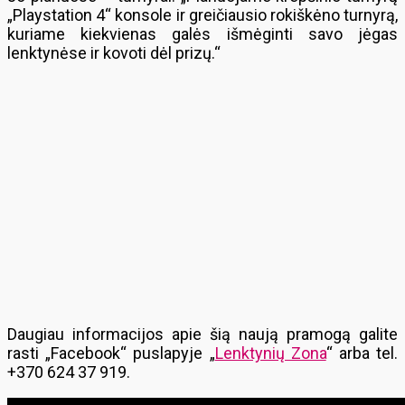
„Playstation 4“ konsole ir greičiausio rokiškėno turnyrą,
kuriame kiekvienas galės išmėginti savo jėgas
lenktynėse ir kovoti dėl prizų.“
Daugiau informacijos apie šią naują pramogą galite
rasti „Facebook“ puslapyje „
Lenktynių Zona
“ arba tel.
+370 624 37 919.