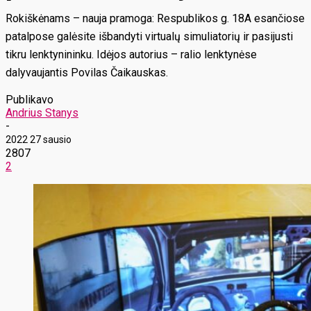
Rokiškėnams – nauja pramoga: Respublikos g. 18A esančiose
patalpose galėsite išbandyti virtualų simuliatorių ir pasijusti
tikru lenktynininku. Idėjos autorius – ralio lenktynėse
dalyvaujantis Povilas Čaikauskas.
Publikavo
Andrius Stanys
-
2022 27 sausio
2807
2