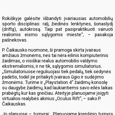
Rokiškyje galėsite išbandyti įvairiausias automobilių
sporto disciplinas: ralį, žiedinės lenktynes, šonaslydį
(
driftą
), autokrosą. Taip pat pasipraktikuoti vairuoti
realiomis eismo sąlygomis mieste“, – pasakoja
pašnekovas.
P. Čaikausko nuomone, ši pramoga skirta įvairaus
amžiaus žmonėms, nes tai nėra eilinis kompiuterinis
žaidimas, o visiškai realus automobilio valdymo
ekstremaliomis, ir ne tik, sąlygomis simuliatorius.
„Simuliatoriuose reguliuojasi tiek pedalų, tiek sėdynės
padėtis, todėl jie pritaikyti įvairaus ūgio ir sudėjimo
žmonėms. Turime ir „Playstation 4“ žaidimų konsolę
su daugybe žaidimų, kad laukiantiems savo eilės laikas
prabėgtų kur kas greičiau. Ateityje planuojame įsigyti
virtualios realybės akinius „Oculus Rift“, – sako P.
Čaikauskas.
Jo planuose – turnyrai: „Planuojame krepšinio turnyrą