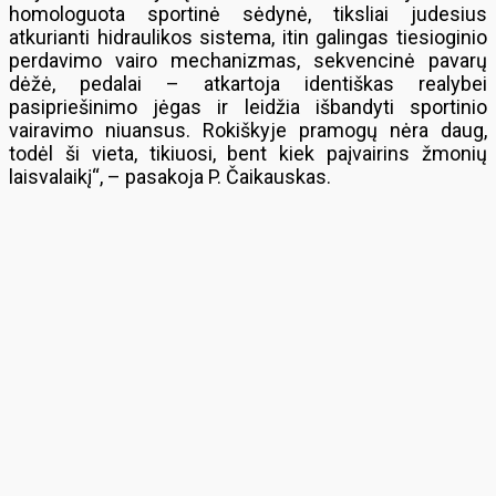
homologuota sportinė sėdynė, tiksliai judesius
atkurianti hidraulikos sistema, itin galingas tiesioginio
perdavimo vairo mechanizmas, sekvencinė pavarų
dėžė, pedalai – atkartoja identiškas realybei
pasipriešinimo jėgas ir leidžia išbandyti sportinio
vairavimo niuansus. Rokiškyje pramogų nėra daug,
todėl ši vieta, tikiuosi, bent kiek paįvairins žmonių
laisvalaikį“, – pasakoja P. Čaikauskas.