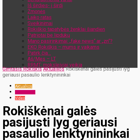
Iš širdies- į širdį
Žmonės
Laiko ratas
Sveikinimai
Rokiškio tapatybės ženklai šiandien
Patriotai be lipdukų
Mano pasirinkimai: „fake news“ ar „zn“?
EKO Rokiškis – mums ir vaikams
Patirk čia…
Aš/Mes – LT
RRMT: moksleiviai veikia
Gimtasis Rokiškis
Aktualijos
Rokiškėnai galės pasijusti lyg
geriausi pasaulio lenktynininkai
Aktualijos
Laisvalaikis
Video
Rokiškėnai galės
pasijusti lyg geriausi
pasaulio lenktynininkai