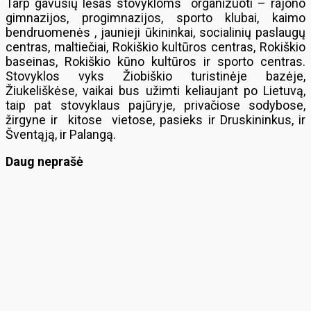
Tarp gavusių lėšas stovykloms organizuoti – rajono
gimnazijos, progimnazijos, sporto klubai, kaimo
bendruomenės , jaunieji ūkininkai, socialinių paslaugų
centras, maltiečiai, Rokiškio kultūros centras, Rokiškio
baseinas, Rokiškio kūno kultūros ir sporto centras.
Stovyklos vyks Žiobiškio turistinėje bazėje,
Žiukeliškėse, vaikai bus užimti keliaujant po Lietuvą,
taip pat stovyklaus pajūryje, privačiose sodybose,
žirgyne ir kitose vietose, pasieks ir Druskininkus, ir
Šventąją, ir Palangą.
Daug neprašė