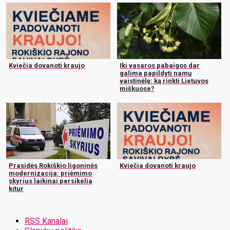
Kviečia dovanoti kraujo
Iki vasaros pabaigos dar
galima papildyti namų
vaistinėlę: ką rinkti Lietuvos
miškuose?
Prasidės Rokiškio ligoninės
Kviečia dovanoti kraujo
modernizacija: priėmimo
skyrius laikinai persikelia
kitur
RSS Kanalai