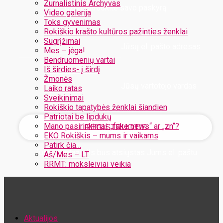
Žurnalistinis Archyvas
Užregistruokite savo paskyrą
Video galerija
Toks gyvenimas
Rokiškio krašto kultūros pažinties ženklai
Sugrįžimai
Jūsų el. pašto adresas
Mes – jėga!
Bendruomenių vartai
Iš širdies- į širdį
Žmonės
Jūsų vartotojo vardas
Laiko ratas
Sveikinimai
Rokiškio tapatybės ženklai šiandien
Patriotai be lipdukų
Mano pasirinkimai: „fake news“ ar „zn“?
EKO Rokiškis – mums ir vaikams
Patirk čia…
Jūsų slaptažodis bus atsiųstas Jums el. paštu
Aš/Mes – LT
RRMT: moksleiviai veikia
Atstatykite savo slaptažodį
Aktualijos