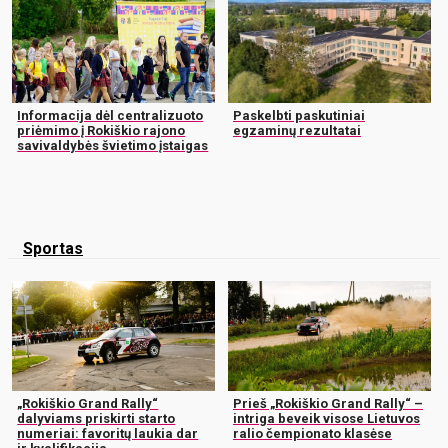
Informacija dėl centralizuoto
Paskelbti paskutiniai
priėmimo į Rokiškio rajono
egzaminų rezultatai
savivaldybės švietimo įstaigas
Sportas
„Rokiškio Grand Rally“
Prieš „Rokiškio Grand Rally“ –
dalyviams priskirti starto
intriga beveik visose Lietuvos
numeriai: favoritų laukia dar
ralio čempionato klasėse