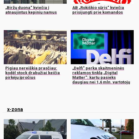
„Biržų duona“ kviečia į
AB „Rokiškio sūris“ kviečia
atnaujintus kepinių namus
prisijungti prie komandos
Pigiau nereiškia prasčiau:
„Delfi“ perka skaitmeninės
kodėl stock drabužiai keičia
reklamos tinklą „Digital
pirkėjų įpročius
Matter“: kartu pasieks
daugiau nei 1,6 mln. vartotojų
x-zona