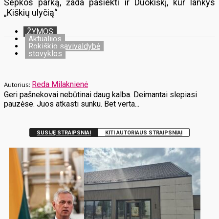
Šepkos parką, žada pasiekti ir Duokiškį, kur lankys
„Kiškių ulyčią“
ŽYMOS
Aktualijos
Rokiškio savivaldybė
stovyklos
Reda Milaknienė
Geri pašnekovai nebūtinai daug kalba. Deimantai slepiasi
pauzėse. Juos atkasti sunku. Bet verta...
SUSIJĘ STRAIPSNIAI
KITI AUTORIAUS STRAIPSNIAI