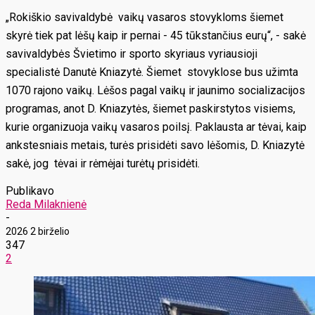
„Rokiškio savivaldybė vaikų vasaros stovykloms šiemet
skyrė tiek pat lėšų kaip ir pernai - 45 tūkstančius eurų“, - sakė
savivaldybės Švietimo ir sporto skyriaus vyriausioji
specialistė Danutė Kniazytė. Šiemet stovyklose bus užimta
1070 rajono vaikų. Lėšos pagal vaikų ir jaunimo socializacijos
programas, anot D. Kniazytės, šiemet paskirstytos visiems,
kurie organizuoja vaikų vasaros poilsį. Paklausta ar tėvai, kaip
ankstesniais metais, turės prisidėti savo lėšomis, D. Kniazytė
sakė, jog tėvai ir rėmėjai turėtų prisidėti.
Publikavo
Reda Milaknienė
-
2026 2 birželio
347
2