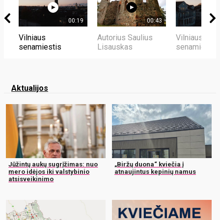
00:19
00:43
Vilniaus
Autorius Saulius
Vilniaus
senamiestis
Lisauskas
senamiestis
Aktualijos
Jūžintų aukų sugrįžimas: nuo
„Biržų duona“ kviečia į
mero idėjos iki valstybinio
atnaujintus kepinių namus
atsisveikinimo