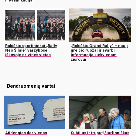
ir kvalifikacija
Rokiškio sportininkai „Rally
„Rokiškio Grand Rally“ – nauji
Neo Šilalė“ varžybose
greičio ruožai ir svarbi
iškovojo prizines vietas
informacija kiekvienam
žiūrovui
Bendruomenių vartai
Atidengtas dar vienas
Subtilus ir truputį čiurlioniškas