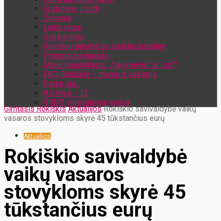
Iš širdies- į širdį
Žmonės
Laiko ratas
Sveikinimai
Rokiškio tapatybės ženklai šiandien
Patriotai be lipdukų
Mano pasirinkimai: „fake news“ ar „zn“?
EKO Rokiškis – mums ir vaikams
Patirk čia…
Aš/Mes – LT
RRMT: moksleiviai veikia
Gimtasis Rokiškis
Aktualijos
Rokiškio savivaldybė vaikų
vasaros stovykloms skyrė 45 tūkstančius eurų
Aktualijos
Rokiškio savivaldybė
vaikų vasaros
stovykloms skyrė 45
tūkstančius eurų