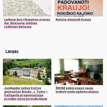
Laikinai bus ribojamas eismas
Kviečia dovanoti kraujo
dar dviejuose vietinės
reikšmės keliuose
Langas
Juodupėje nebus trečios
ŠMSM pakoregavo naujų
gimnazijos klasės, J. Tumo –
mokslo metų ugdymo planus
Vaižganto progimnazijoje
prisidės viena pirmokų klasė