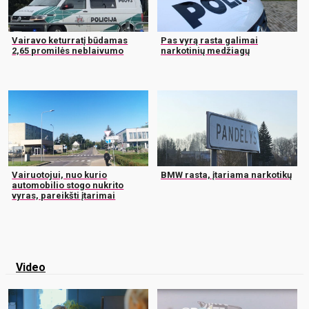
Vairavo keturratį būdamas
Pas vyrą rasta galimai
2,65 promilės neblaivumo
narkotinių medžiagų
Vairuotojui, nuo kurio
BMW rasta, įtariama narkotikų
automobilio stogo nukrito
vyras, pareikšti įtarimai
Video