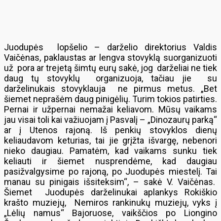
Juodupės lopšelio – darželio direktorius Valdis
Vaičėnas, paklaustas ar lengva stovyklą suorganizuoti
už pora ar trejetą šimtų eurų sakė, jog darželiai ne tiek
daug tų stovyklų organizuoja, tačiau jie su
darželinukais stovyklauja ne pirmus metus. „Bet
šiemet neprašėm daug pinigėlių. Turim tokios patirties.
Pernai ir užpernai nemažai keliavom. Mūsų vaikams
jau visai toli kai važiuojam į Pasvalį – „Dinozaurų parką“
ar į Utenos rajoną. Iš penkių stovyklos dienų
keliaudavom keturias, tai jie grįžta išvargę, nebenori
nieko daugiau. Pamatėm, kad vaikams sunku tiek
keliauti ir šiemet nusprendėme, kad daugiau
pasižvalgysime po rajoną, po Juodupės miestelį. Tai
manau su pinigais išsiteksim“, – sakė V. Vaičėnas.
Šiemet Juodupės darželinukai aplankys Rokiškio
krašto muziejų, Nemiros rankinukų muziejų, vyks į
„Lėlių namus“ Bajoruose, vaikščios po Liongino