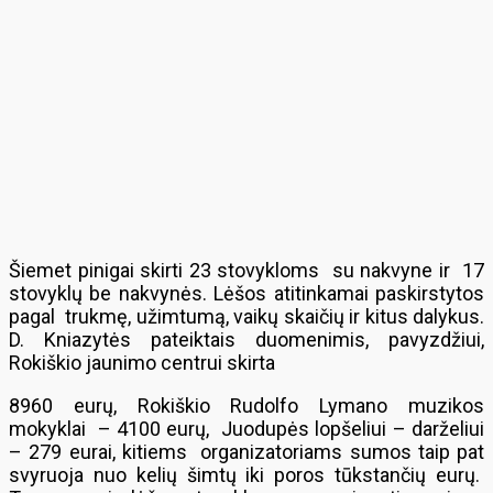
Šiemet pinigai skirti 23 stovykloms su nakvyne ir 17
stovyklų be nakvynės. Lėšos atitinkamai paskirstytos
pagal trukmę, užimtumą, vaikų skaičių ir kitus dalykus.
D. Kniazytės pateiktais duomenimis, pavyzdžiui,
Rokiškio jaunimo centrui skirta
8960 eurų, Rokiškio Rudolfo Lymano muzikos
mokyklai – 4100 eurų, Juodupės lopšeliui – darželiui
– 279 eurai, kitiems organizatoriams sumos taip pat
svyruoja nuo kelių šimtų iki poros tūkstančių eurų.