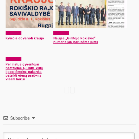
Aktualijos
Aktualijos
Kviečia dovanoti kraujo
Naujas „Gimtojo Rokiškio“
numeris jau paruoštas jums
Aktualijos
Per metus gyventojai
neatsiėmė 4,6 mln. eurų
ligos išmokų: pakanka
pateikti vieną prašymą
visam laikui
Subscribe