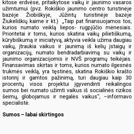
kitose erdvėse, pritaikytose vaikų ir jaunimo vasaros
užimtumui (pvz. Rokiškio jaunimo centro turistinėje
bazėje Žiobiškyje, Jūžintų turistinėje bazėje
Žiukeliškių kaime ir kt.) „Taip pat finansuojamos tos,
kurios numato veiklą liepos- rugpjūčio mėnesiais.
Prioritetai ir toms, kurios skatina vaikų pilietiškumą,
kūrybiškumą ir iniciatyvą, aktyvia veikla užima daugiau
vaikų, įtraukia vaikus ir jaunimą iš kelių įstaigų ir
organizacijų, numato bendradarbiavimą su vaikų ir
jaunimo organizacijomis ir NVŠ programų teikėjais.
Finansavimas skirtas ir toms, kurios numato ilgesnės
trukmės veiklą, yra tęstinės, skatina Rokiškio krašto
istorinį ir gamtos pažinimą, turi daugiau kaip 30
procentų visos projektui įgyvendinti reikalingos
sumos bei numato užimti vaikus iš socialinės rizikos
šeimų, globojamus ir negalės vaikus“, –informavo
specialistė.
Sumos – labai skirtingos