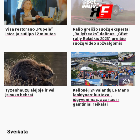
Visa restorano „Pupelė“
Ralio greičio ruožų ekspertai
istorija sutilpo į 2 minutes
„Rallyfreaks“ dalinasi „CBet
rally Rokiškis 2023“ greičio
ruožų video apžvalgomis
Tyzenhauzų alėjoje ir vėl
Kelionė į 24 valandų Le Mano
įsisuko bebrai
lenktynes: kuriozai,
išgyvenimas, azartas ir
gamtiniai reikalai
Sveikata