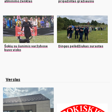
atminimo ženklas
pripažintas gražiausiu
Šokių su šunimis varžybose
Dingęs pelėdžiukas surastas
buvo visko
Verslas