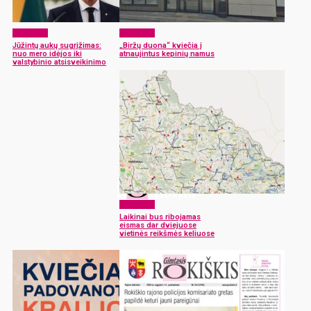
Aktualijos
Aktualijos
Jūžintų aukų sugrįžimas:
„Biržų duona“ kviečia į
nuo mero idėjos iki
atnaujintus kepinių namus
valstybinio atsisveikinimo
Aktualijos
Laikinai bus ribojamas
eismas dar dviejuose
vietinės reikšmės keliuose