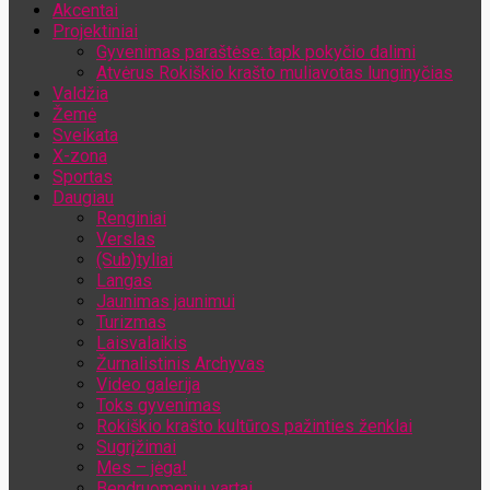
Akcentai
Jūsų el. pašto adresas
Projektiniai
Gyvenimas paraštėse: tapk pokyčio dalimi
Atvėrus Rokiškio krašto muliavotas lunginyčias
Valdžia
Žemė
Sveikata
X-zona
Sportas
Daugiau
Renginiai
Verslas
(Sub)tyliai
Langas
Jaunimas jaunimui
Turizmas
Laisvalaikis
Žurnalistinis Archyvas
Video galerija
Toks gyvenimas
Rokiškio krašto kultūros pažinties ženklai
Sugrįžimai
Mes – jėga!
Bendruomenių vartai