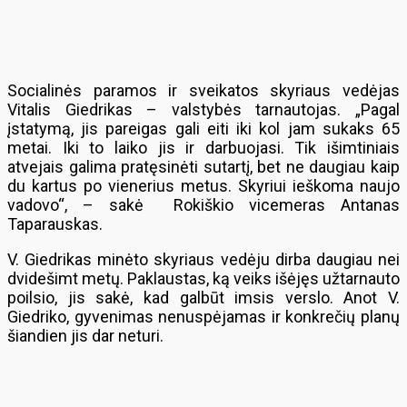
Socialinės paramos ir sveikatos skyriaus vedėjas
Vitalis Giedrikas – valstybės tarnautojas. „Pagal
įstatymą, jis pareigas gali eiti iki kol jam sukaks 65
metai. Iki to laiko jis ir darbuojasi. Tik išimtiniais
atvejais galima pratęsinėti sutartį, bet ne daugiau kaip
du kartus po vienerius metus. Skyriui ieškoma naujo
vadovo“, – sakė Rokiškio vicemeras Antanas
Taparauskas.
V. Giedrikas minėto skyriaus vedėju dirba daugiau nei
dvidešimt metų. Paklaustas, ką veiks išėjęs užtarnauto
poilsio, jis sakė, kad galbūt imsis verslo. Anot V.
Giedriko, gyvenimas nenuspėjamas ir konkrečių planų
šiandien jis dar neturi.