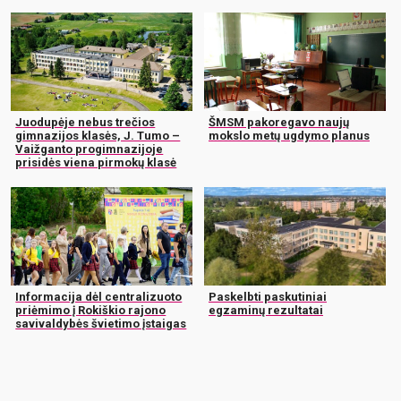
Juodupėje nebus trečios
ŠMSM pakoregavo naujų
gimnazijos klasės, J. Tumo –
mokslo metų ugdymo planus
Vaižganto progimnazijoje
prisidės viena pirmokų klasė
Informacija dėl centralizuoto
Paskelbti paskutiniai
priėmimo į Rokiškio rajono
egzaminų rezultatai
savivaldybės švietimo įstaigas