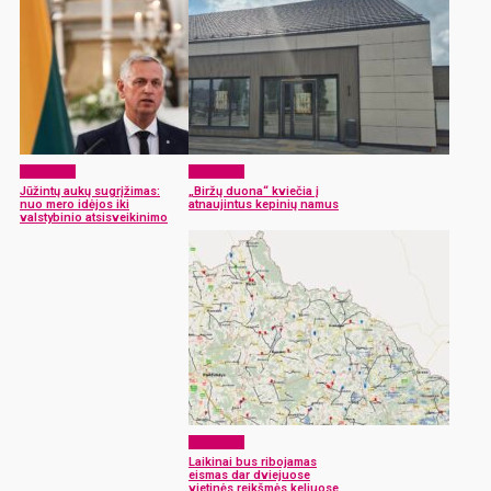
Aktualijos
Aktualijos
Jūžintų aukų sugrįžimas:
„Biržų duona“ kviečia į
nuo mero idėjos iki
atnaujintus kepinių namus
valstybinio atsisveikinimo
Aktualijos
Laikinai bus ribojamas
eismas dar dviejuose
vietinės reikšmės keliuose