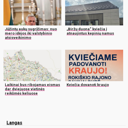
Jūžintų aukų sugrįžimas: nuo
„Biržų duona“ kviečia į
mero idėjos iki valstybinio
atnaujintus kepinių namus
atsisveikinimo
Laikinai bus ribojamas eismas
Kviečia dovanoti kraujo
dar dviejuose vietinės
reikšmės keliuose
Langas