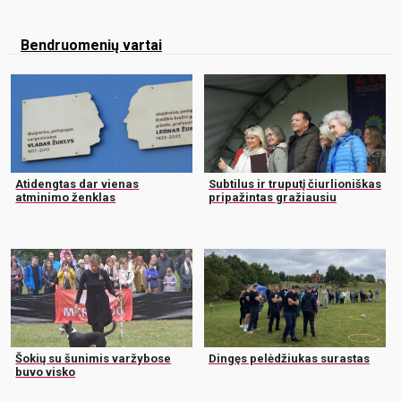
Bendruomenių vartai
Atidengtas dar vienas
Subtilus ir truputį čiurlioniškas
atminimo ženklas
pripažintas gražiausiu
Šokių su šunimis varžybose
Dingęs pelėdžiukas surastas
buvo visko