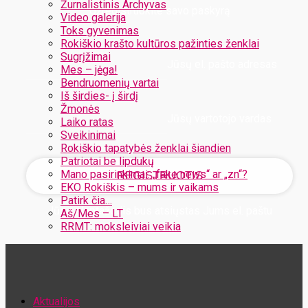
Žurnalistinis Archyvas
Užregistruokite savo paskyrą
Video galerija
Toks gyvenimas
Rokiškio krašto kultūros pažinties ženklai
Sugrįžimai
Jūsų el. pašto adresas
Mes – jėga!
Bendruomenių vartai
Iš širdies- į širdį
Žmonės
Jūsų vartotojo vardas
Laiko ratas
Sveikinimai
Rokiškio tapatybės ženklai šiandien
Patriotai be lipdukų
Mano pasirinkimai: „fake news“ ar „zn“?
EKO Rokiškis – mums ir vaikams
Patirk čia…
Jūsų slaptažodis bus atsiųstas Jums el. paštu
Aš/Mes – LT
RRMT: moksleiviai veikia
Atstatykite savo slaptažodį
Aktualijos