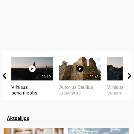
00:19
00:43
Vilniaus
Autorius Saulius
Vilniaus
senamiestis
Lisauskas
senamiestis
Aktualijos