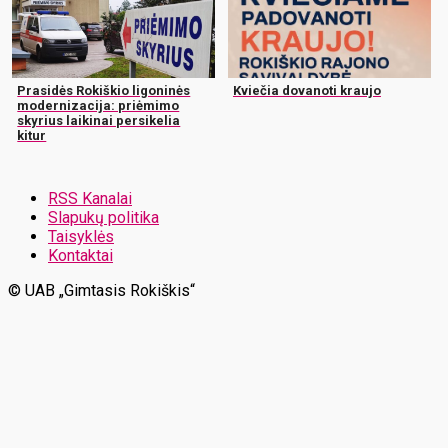
Prasidės Rokiškio ligoninės
Kviečia dovanoti kraujo
modernizacija: priėmimo
skyrius laikinai persikelia
kitur
RSS Kanalai
Slapukų politika
Taisyklės
Kontaktai
© UAB „Gimtasis Rokiškis“