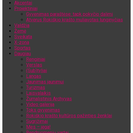
Akcentai
Jūsų el. pašto adresas
Projektiniai
Gyvenimas paraštėse: tapk pokyčio dalimi
Atvėrus Rokiškio krašto muliavotas lunginyčias
Valdžia
Žemė
Sveikata
X-zona
Sportas
Daugiau
Renginiai
Verslas
(Sub)tyliai
Langas
Jaunimas jaunimui
Turizmas
Laisvalaikis
Žurnalistinis Archyvas
Video galerija
Toks gyvenimas
Rokiškio krašto kultūros pažinties ženklai
Sugrįžimai
Mes – jėga!
Bendruomenių vartai