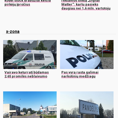
kodėl stock drabužiai keičia
reklamos tinklą „Digital
pirkėjų įpročius
Matter“: kartu pasieks
daugiau nei 1,6 mln. vartotojų
x-zona
Vairavo keturratį būdamas
Pas vyrą rasta galimai
2,65 promilės neblaivumo
narkotinių medžiagų