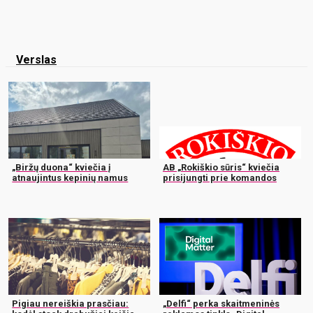
Verslas
„Biržų duona“ kviečia į
AB „Rokiškio sūris“ kviečia
atnaujintus kepinių namus
prisijungti prie komandos
Pigiau nereiškia prasčiau:
„Delfi“ perka skaitmeninės