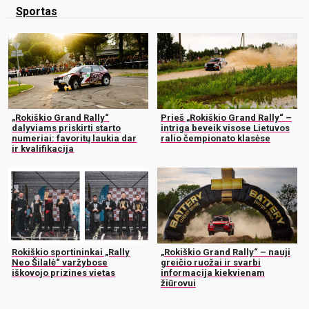
Sportas
„Rokiškio Grand Rally“
Prieš „Rokiškio Grand Rally“ –
dalyviams priskirti starto
intriga beveik visose Lietuvos
numeriai: favoritų laukia dar
ralio čempionato klasėse
ir kvalifikacija
Rokiškio sportininkai „Rally
„Rokiškio Grand Rally“ – nauji
Neo Šilalė“ varžybose
greičio ruožai ir svarbi
iškovojo prizines vietas
informacija kiekvienam
žiūrovui