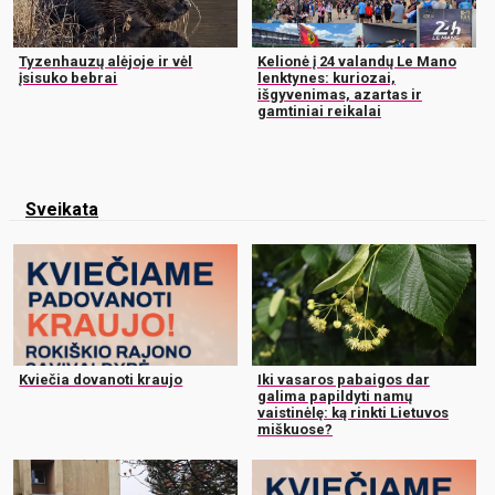
Tyzenhauzų alėjoje ir vėl
Kelionė į 24 valandų Le Mano
įsisuko bebrai
lenktynes: kuriozai,
išgyvenimas, azartas ir
gamtiniai reikalai
Sveikata
Kviečia dovanoti kraujo
Iki vasaros pabaigos dar
galima papildyti namų
vaistinėlę: ką rinkti Lietuvos
miškuose?