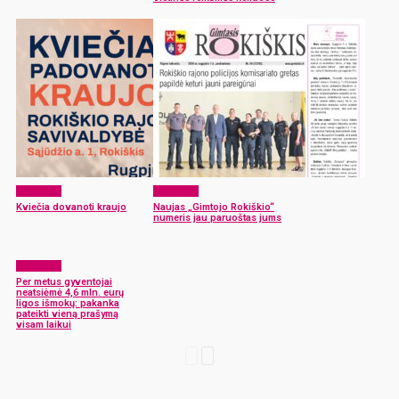
Aktualijos
Aktualijos
Kviečia dovanoti kraujo
Naujas „Gimtojo Rokiškio“
numeris jau paruoštas jums
Aktualijos
Per metus gyventojai
neatsiėmė 4,6 mln. eurų
ligos išmokų: pakanka
pateikti vieną prašymą
visam laikui