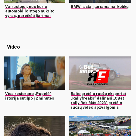
Vairuotojui, nuo kurio
BMW rasta, įtariama narkotikų
automobilio stogo nukrito
vyras, pareikšti įtarimai
Video
Visa restorano „Pupelė“
Ralio greičio ruožų ekspertai
istorija sutilpo į 2 minutes
„Rallyfreaks“ dalinasi „CBet
rally Rokiškis 2023“ greičio
ruožų video apžvalgomis