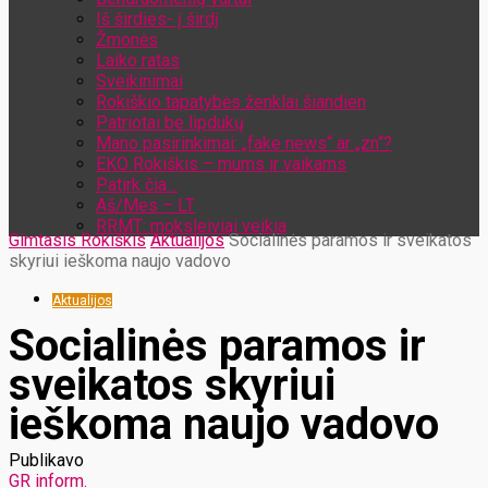
Iš širdies- į širdį
Žmonės
Laiko ratas
Sveikinimai
Rokiškio tapatybės ženklai šiandien
Patriotai be lipdukų
Mano pasirinkimai: „fake news“ ar „zn“?
EKO Rokiškis – mums ir vaikams
Patirk čia…
Aš/Mes – LT
RRMT: moksleiviai veikia
Gimtasis Rokiškis
Aktualijos
Socialinės paramos ir sveikatos
skyriui ieškoma naujo vadovo
Aktualijos
Socialinės paramos ir
sveikatos skyriui
ieškoma naujo vadovo
Publikavo
GR inform.