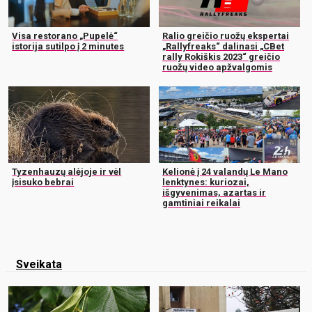
Visa restorano „Pupelė“
Ralio greičio ruožų ekspertai
istorija sutilpo į 2 minutes
„Rallyfreaks“ dalinasi „CBet
rally Rokiškis 2023“ greičio
ruožų video apžvalgomis
Tyzenhauzų alėjoje ir vėl
Kelionė į 24 valandų Le Mano
įsisuko bebrai
lenktynes: kuriozai,
išgyvenimas, azartas ir
gamtiniai reikalai
Sveikata