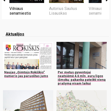
Vilniaus
Autorius Saulius
Vilniaus
senamiestis
Lisauskas
senamiestis
Aktualijos
Naujas „Gimtojo Rokiškio“
Per metus gyventojai
numeris jau paruoštas jums
neatsiėmė 4,6 mln. eurų ligos
išmokų: pakanka pateikti vieną
prašymą visam laikui