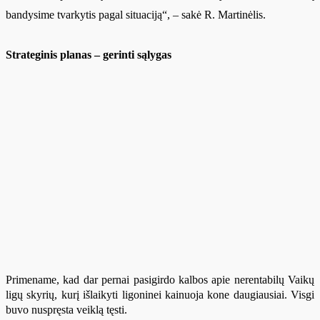
bandysime tvarkytis pagal situaciją“, – sakė R. Martinėlis.
Strateginis planas – gerinti sąlygas
Primename, kad dar pernai pasigirdo kalbos apie nerentabilų Vaikų
ligų skyrių, kurį išlaikyti ligoninei kainuoja kone daugiausiai. Visgi
buvo nuspręsta veiklą tęsti.