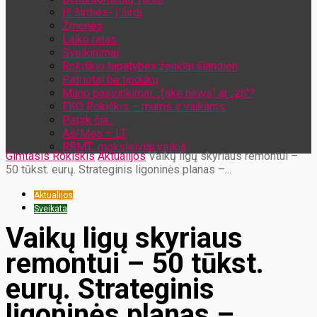
Iš širdies- į širdį
Žmonės
Laiko ratas
Sveikinimai
Rokiškio tapatybės ženklai šiandien
Patriotai be lipdukų
Mano pasirinkimai: „fake news“ ar „zn“?
EKO Rokiškis – mums ir vaikams
Patirk čia…
Aš/Mes – LT
RRMT: moksleiviai veikia
Gimtasis Rokiškis
Aktualijos
Vaikų ligų skyriaus remontui –
50 tūkst. eurų. Strateginis ligoninės planas –...
Aktualijos
Sveikata
Vaikų ligų skyriaus
remontui – 50 tūkst.
eurų. Strateginis
ligoninės planas –