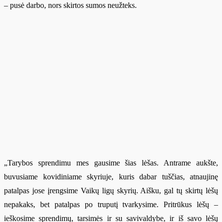
– pusė darbo, nors skirtos sumos neužteks.
„Tarybos sprendimu mes gausime šias lėšas. Antrame aukšte,
buvusiame kovidiniame skyriuje, kuris dabar tuščias, atnaujinę
patalp
as jose įrengsime Vaikų ligų skyrių. Aišku, gal tų skirtų lėšų
nepakaks, bet patalpas po truputį tvarkysime. Pritrūkus lėšų –
ie
škosime sprendimų, tarsimės ir su savivaldybe, ir iš savo lėšų