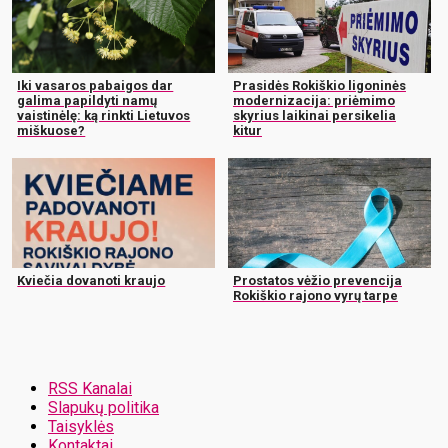
Iki vasaros pabaigos dar
Prasidės Rokiškio ligoninės
galima papildyti namų
modernizacija: priėmimo
vaistinėlę: ką rinkti Lietuvos
skyrius laikinai persikelia
miškuose?
kitur
Kviečia dovanoti kraujo
Prostatos vėžio prevencija
Rokiškio rajono vyrų tarpe
RSS Kanalai
Slapukų politika
Taisyklės
Kontaktai