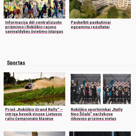
Informacija dėl centralizuoto
Paskelbti paskutiniai
priėmimo į Rokiškio rajono
egzaminų rezultatai
savivaldybės švietimo įstaigas
Sportas
Prieš „Rokiškio Grand Rally“ –
Rokiškio sportininkai „Rally
intriga beveik visose Lietuvos
Neo Šilalė“ varžybose
ralio čempionato klasėse
iškovojo prizines vietas