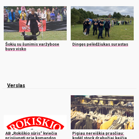
Šokių su šunimis varžybose
Dingęs pelėdžiukas surastas
buvo visko
Verslas
AB „Rokiškio sūris“ kviečia
Pigiau nereiškia prasčiau:
prisijungti prie komandos
kodėl stock drabužiai keičia