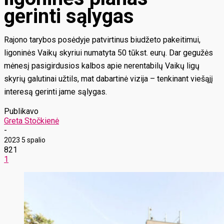
gerinti sąlygas
Rajono tarybos posėdyje patvirtinus biudžeto pakeitimui,
ligoninės Vaikų skyriui numatyta 50 tūkst. eurų. Dar gegužės
mėnesį pasigirdusios kalbos apie nerentabilų Vaikų ligų
skyrių galutinai užtils, mat dabartinė vizija – tenkinant viešąjį
interesą gerinti jame sąlygas.
Publikavo
Greta Stočkienė
-
2023 5 spalio
821
1