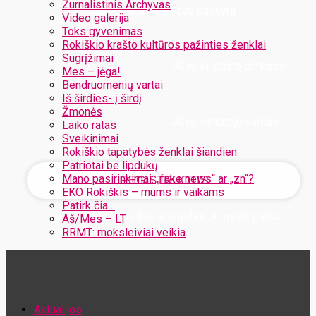
Žurnalistinis Archyvas
Užregistruokite savo paskyrą
Video galerija
Toks gyvenimas
Rokiškio krašto kultūros pažinties ženklai
Sugrįžimai
Jūsų el. pašto adresas
Mes – jėga!
Bendruomenių vartai
Iš širdies- į širdį
Žmonės
Jūsų vartotojo vardas
Laiko ratas
Sveikinimai
Rokiškio tapatybės ženklai šiandien
Patriotai be lipdukų
Mano pasirinkimai: „fake news“ ar „zn“?
EKO Rokiškis – mums ir vaikams
Patirk čia…
Jūsų slaptažodis bus atsiųstas Jums el. paštu
Aš/Mes – LT
RRMT: moksleiviai veikia
Atstatykite savo slaptažodį
Aktualijos