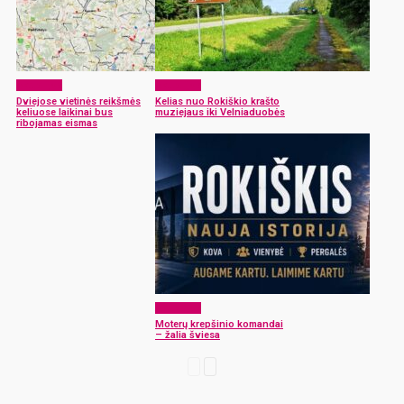
Aktualijos
Aktualijos
Dviejose vietinės reikšmės
Kelias nuo Rokiškio krašto
keliuose laikinai bus
muziejaus iki Velniaduobės
ribojamas eismas
Aktualijos
Moterų krepšinio komandai
– žalia šviesa