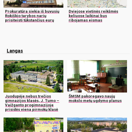
Prokuratūra siekia iš buvusių
Dviejose vietinės reikšmės
Rokiškio tarybos narių
keliuose laikinai bus
prisiteisti tūkstančius eurų
ribojamas eismas
Langas
Juodupėje nebus trečios
ŠMSM pakoregavo naujų
gimnazijos klasės, J. Tumo –
mokslo metų ugdymo planus
Vaižganto progimnazijoje
prisidės viena pirmokų klasė