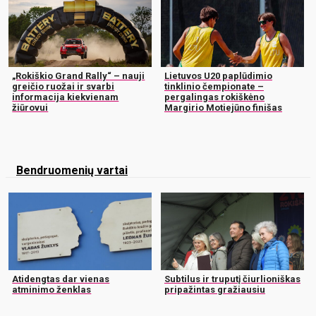
„Rokiškio Grand Rally“ – nauji
Lietuvos U20 paplūdimio
greičio ruožai ir svarbi
tinklinio čempionate –
informacija kiekvienam
pergalingas rokiškėno
žiūrovui
Margirio Motiejūno finišas
Bendruomenių vartai
Atidengtas dar vienas
Subtilus ir truputį čiurlioniškas
atminimo ženklas
pripažintas gražiausiu