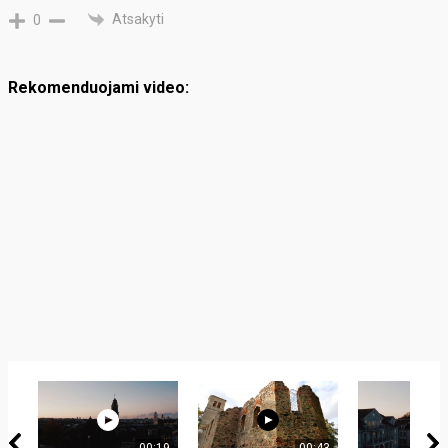
Atsakyti
0
Rekomenduojami video:
00:19
00:43