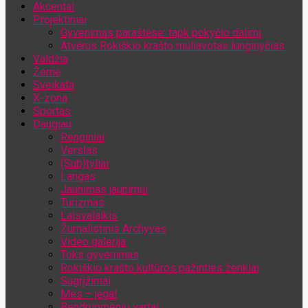
Akcentai
Jūsų el. pašto adresas
Projektiniai
Gyvenimas paraštėse: tapk pokyčio dalimi
Atvėrus Rokiškio krašto muliavotas lunginyčias
Valdžia
Žemė
Sveikata
X-zona
Sportas
Daugiau
Renginiai
Verslas
(Sub)tyliai
Langas
Jaunimas jaunimui
Turizmas
Laisvalaikis
Žurnalistinis Archyvas
Video galerija
Toks gyvenimas
Rokiškio krašto kultūros pažinties ženklai
Sugrįžimai
Mes – jėga!
Bendruomenių vartai