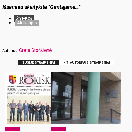
Išsamiau
s
kaitykite “Gimtajame…”
ŽYMOS
Aktualijos
Greta Stočkienė
SUSIJĘ STRAIPSNIAI
KITI AUTORIAUS STRAIPSNIAI
Aktualijos
Aktualijos