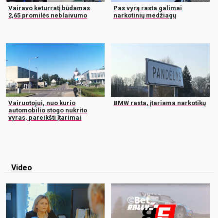
Vairavo keturratį būdamas
Pas vyrą rasta galimai
2,65 promilės neblaivumo
narkotinių medžiagų
Vairuotojui, nuo kurio
BMW rasta, įtariama narkotikų
automobilio stogo nukrito
vyras, pareikšti įtarimai
Video