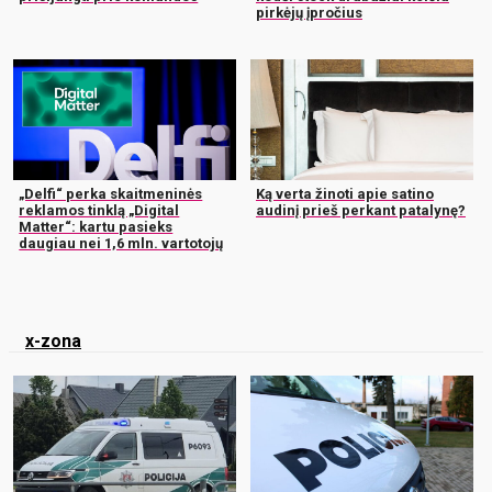
pirkėjų įpročius
„Delfi“ perka skaitmeninės
Ką verta žinoti apie satino
reklamos tinklą „Digital
audinį prieš perkant patalynę?
Matter“: kartu pasieks
daugiau nei 1,6 mln. vartotojų
x-zona