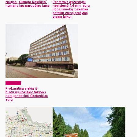
Naujas „Gimtojo Rokiškio“
Per metus gyventojai
numeris jau paruoštas jums
neatsiėmė 4,6 mln. eurų
ligos išmokų: pakanka
pateikti vieną prašymą
visam laikui
Aktualijos
Prokuratūra siekia iš
buvusių Rokiškio tarybos
narių prisiteisti tūkstančius
eurų