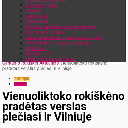
Iš širdies- į širdį
Žmonės
Laiko ratas
Sveikinimai
Rokiškio tapatybės ženklai šiandien
Patriotai be lipdukų
Mano pasirinkimai: „fake news“ ar „zn“?
EKO Rokiškis – mums ir vaikams
Patirk čia…
Aš/Mes – LT
RRMT: moksleiviai veikia
Gimtasis Rokiškis
Aktualijos
Vienuoliktoko rokiškėno
pradėtas verslas plečiasi ir Vilniuje
Aktualijos
Žmonės
Vienuoliktoko rokiškėno
pradėtas verslas
plečiasi ir Vilniuje