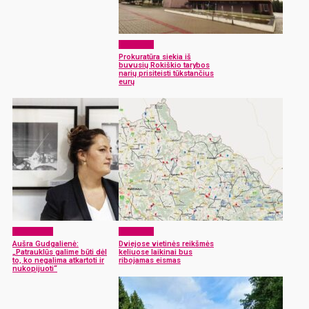
Aktualijos
Prokuratūra siekia iš
buvusių Rokiškio tarybos
narių prisiteisti tūkstančius
eurų
Laisvalaikis
Aktualijos
Aušra Gudgalienė:
Dviejose vietinės reikšmės
„Patrauklūs galime būti dėl
keliuose laikinai bus
to, ko negalima atkartoti ir
ribojamas eismas
nukopijuoti“