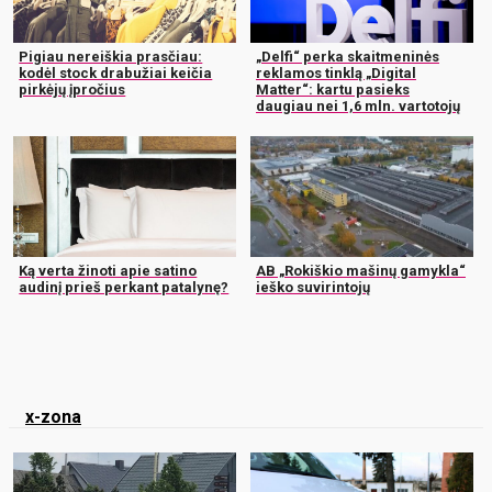
Pigiau nereiškia prasčiau:
„Delfi“ perka skaitmeninės
kodėl stock drabužiai keičia
reklamos tinklą „Digital
pirkėjų įpročius
Matter“: kartu pasieks
daugiau nei 1,6 mln. vartotojų
Ką verta žinoti apie satino
AB „Rokiškio mašinų gamykla“
audinį prieš perkant patalynę?
ieško suvirintojų
x-zona