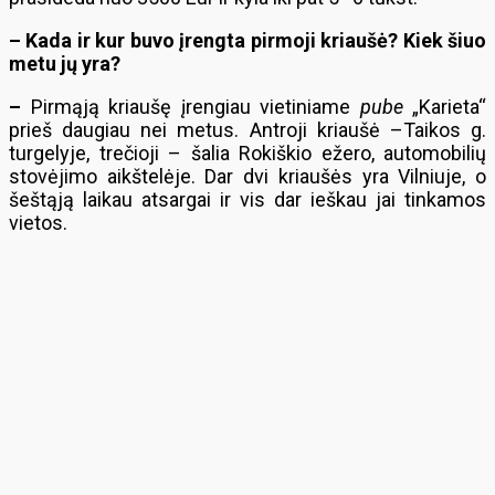
– Kada ir kur buvo įrengta pirmoji kriaušė? Kiek šiuo
metu jų yra?
–
Pirmąją kriaušę įrengiau vietiniame
pube
„Karieta“
prieš daugiau nei metus. Antroji kriaušė –Taikos g.
turgelyje, trečioji – šalia Rokiškio ežero, automobilių
stovėjimo aikštelėje. Dar dvi kriaušės yra Vilniuje, o
šeštąją laikau atsargai ir vis dar ieškau jai tinkamos
vietos.