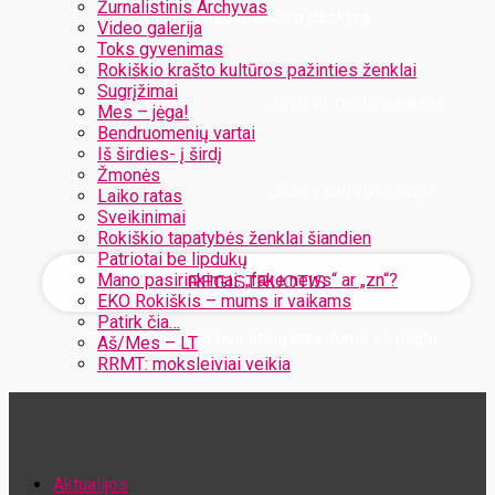
Žurnalistinis Archyvas
Užregistruokite savo paskyrą
Video galerija
Toks gyvenimas
Rokiškio krašto kultūros pažinties ženklai
Sugrįžimai
Jūsų el. pašto adresas
Mes – jėga!
Bendruomenių vartai
Iš širdies- į širdį
Žmonės
Jūsų vartotojo vardas
Laiko ratas
Sveikinimai
Rokiškio tapatybės ženklai šiandien
Patriotai be lipdukų
Mano pasirinkimai: „fake news“ ar „zn“?
EKO Rokiškis – mums ir vaikams
Patirk čia…
Jūsų slaptažodis bus atsiųstas Jums el. paštu
Aš/Mes – LT
RRMT: moksleiviai veikia
Atstatykite savo slaptažodį
Aktualijos