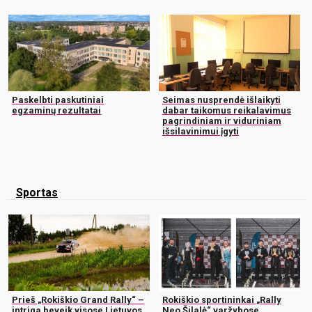
Paskelbti paskutiniai
Seimas nusprendė išlaikyti
egzaminų rezultatai
dabar taikomus reikalavimus
pagrindiniam ir viduriniam
išsilavinimui įgyti
Sportas
Prieš „Rokiškio Grand Rally“ –
Rokiškio sportininkai „Rally
intriga beveik visose Lietuvos
Neo Šilalė“ varžybose