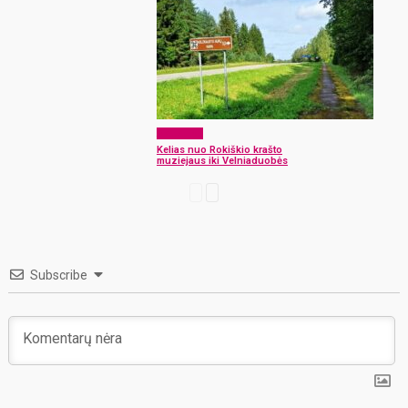
Aktualijos
Kelias nuo Rokiškio krašto
muziejaus iki Velniaduobės
Subscribe