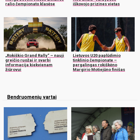
ralio čempionato klasėse
iškovojo prizines vietas
„Rokiškio Grand Rally“ – nauji
Lietuvos U20 paplūdimio
greičio ruožai ir svarbi
tinklinio čempionate –
informacija kiekvienam
pergalingas rokiškėno
žiūrovui
Margirio Motiejūno finišas
Bendruomenių vartai