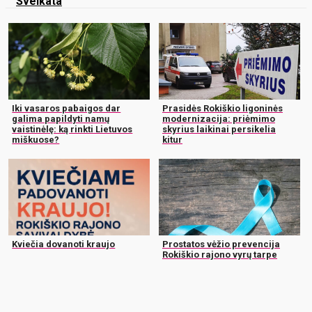
Sveikata
Iki vasaros pabaigos dar
Prasidės Rokiškio ligoninės
galima papildyti namų
modernizacija: priėmimo
vaistinėlę: ką rinkti Lietuvos
skyrius laikinai persikelia
miškuose?
kitur
Kviečia dovanoti kraujo
Prostatos vėžio prevencija
Rokiškio rajono vyrų tarpe