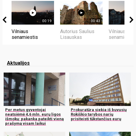
00:19
00:43
Vilniaus
Autorius Saulius
Vilniaus
senamiestis
Lisauskas
senamiestis
Aktualijos
Per metus gyventojai
Prokuratūra siekia iš buvusių
neatsiėmė 4,6 mln. eurų ligos
Rokiškio tarybos narių
išmokų: pakanka pateikti vieną
prisiteisti tūkstančius eurų
prašymą visam laikui