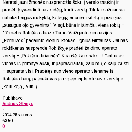
Neretai jauni žmonės nusprendžia šokti į verslo traukinį ir
pradėti įgyvendinti savo idėją, kurti verslą. Tik tai dažniausia
nutinka baigus mokyklą, kolegiją ar universitetą ir pradėjus
„suaugusiojo gyvenimą“. Visgi, būna ir išimčių, viena tokių –
17-metis Rokiškio Juozo Tumo-Vaižganto gimnazijos
„Romuvos“ padalinio vienuoliktokas Ugnius Gintautas. Jaunas
rokiškėnas nusprendė Rokiškyje pradėti žaidimų aparato
verslą – „Rokiškio kriaušės“. Kriaušė, kaip sako U. Gintautas,
vienas iš primityviausių ir paprasčiausių žaidimų, o kaip žaisti
– supranta visi. Pradėjęs nuo vieno aparato viename iš
Rokiškio barų, pašnekovas jau spėjo išplėtoti savo verslą ir
įkelti koją į Vilnių.
Publikavo
Andrius Stanys
-
2024 28 vasario
6360
0