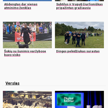
Atidengtas dar vienas
Subtilus ir truputį čiurlioniškas
atminimo ženklas
pripažintas gražiausiu
Šokių su šunimis varžybose
Dingęs pelėdžiukas surastas
buvo visko
Verslas