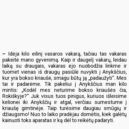
–
Idėja kilo eilinį vasaros vakarą, tačiau tas vakaras
pakeitė mano gyvenimą. Kaip ir daugelį vakarų, leidau
laiką su draugais, vakaras ėjo nuobodžia linkme ir
tuomet vienas iš draugų pasiūlė nuvykti į Anykščius,
kur yra bokso kriaušė, smagu būtų ją „padaužyti“. Mes
tai ir padarėme. Tik pakeliui į Anykščius man kilo
mintis: „Kodėl mes neturime bokso kriaušės čia,
Rokiškyje?“ Juk visus tuos pinigus, kuriuos išleisime
kelionei iki Anykščių ir atgal, verčiau sumestume į
kriaušę gimtinėje. Taip turėsime daugiau smūgių ir
džiaugsmo! Nuo to laiko pradėjau domėtis, kiek galėtų
kainuoti toks aparatas ir ką dėl to reikėtų padaryti.