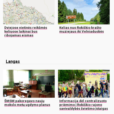
Dviejose vietinės reikšmės
Kelias nuo Rokiškio krašto
keliuose laikinai bus
muziejaus iki Velniaduobės
ribojamas eismas
Langas
ŠMSM pakoregavo naujų
Informacija dėl centralizuoto
mokslo metų ugdymo planus
priėmimo į Rokiškio rajono
savivaldybės švietimo įstaigas