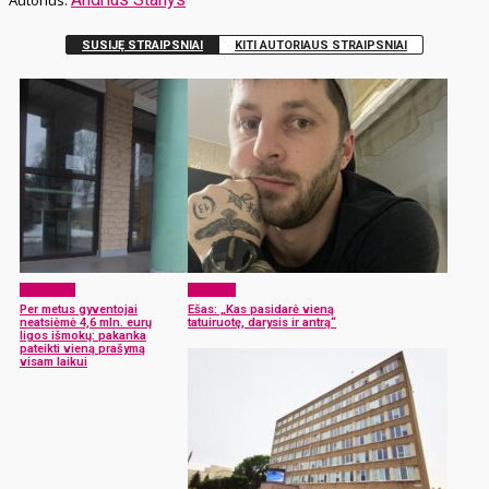
SUSIJĘ STRAIPSNIAI
KITI AUTORIAUS STRAIPSNIAI
Aktualijos
Žmonės
Per metus gyventojai
Ešas: „Kas pasidarė vieną
neatsiėmė 4,6 mln. eurų
tatuiruotę, darysis ir antrą“
ligos išmokų: pakanka
pateikti vieną prašymą
visam laikui