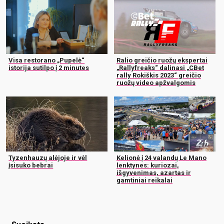
Visa restorano „Pupelė“
Ralio greičio ruožų ekspertai
istorija sutilpo į 2 minutes
„Rallyfreaks“ dalinasi „CBet
rally Rokiškis 2023“ greičio
ruožų video apžvalgomis
Tyzenhauzų alėjoje ir vėl
Kelionė į 24 valandų Le Mano
įsisuko bebrai
lenktynes: kuriozai,
išgyvenimas, azartas ir
gamtiniai reikalai