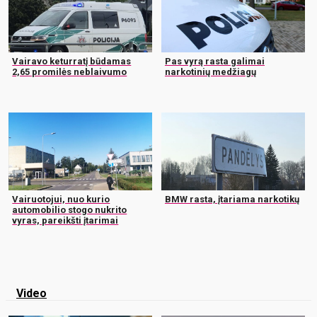
Vairavo keturratį būdamas
Pas vyrą rasta galimai
2,65 promilės neblaivumo
narkotinių medžiagų
Vairuotojui, nuo kurio
BMW rasta, įtariama narkotikų
automobilio stogo nukrito
vyras, pareikšti įtarimai
Video