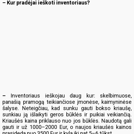
– Kur pradėjai ieškoti inventoriaus?
–
Inventoriaus ieškojau daug kur: skelbimuose,
panašią pramogą teikiančiose įmonėse, kaimyninėse
šalyse. Neteigčiau, kad sunku gauti bokso kriaušę,
sunkiau ją išlaikyti geros būklės ir puikiai veikiančią.
Kriaušės kaina priklauso nuo jos būklės. Naudotą gali
gauti ir už 1000–2000 Eur, o naujos kriaušės kainos
prasideda nuo 3500 Eur ir kyla iki pat 5–6 tūkst.