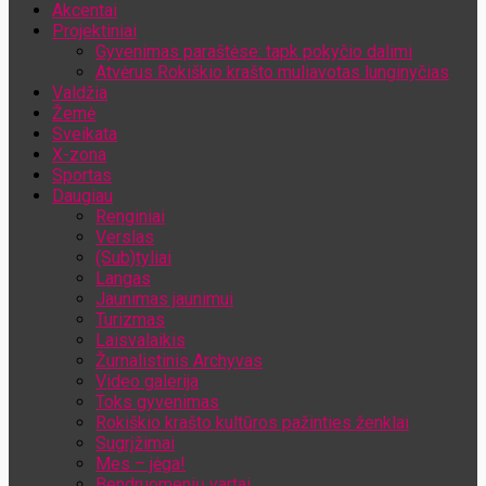
Akcentai
Jūsų el. pašto adresas
Projektiniai
Gyvenimas paraštėse: tapk pokyčio dalimi
Atvėrus Rokiškio krašto muliavotas lunginyčias
Valdžia
Žemė
Sveikata
X-zona
Sportas
Daugiau
Renginiai
Verslas
(Sub)tyliai
Langas
Jaunimas jaunimui
Turizmas
Laisvalaikis
Žurnalistinis Archyvas
Video galerija
Toks gyvenimas
Rokiškio krašto kultūros pažinties ženklai
Sugrįžimai
Mes – jėga!
Bendruomenių vartai