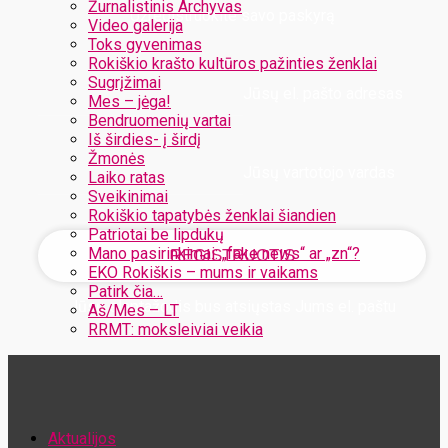
Žurnalistinis Archyvas
Užregistruokite savo paskyrą
Video galerija
Toks gyvenimas
Rokiškio krašto kultūros pažinties ženklai
Sugrįžimai
Jūsų el. pašto adresas
Mes – jėga!
Bendruomenių vartai
Iš širdies- į širdį
Žmonės
Jūsų vartotojo vardas
Laiko ratas
Sveikinimai
Rokiškio tapatybės ženklai šiandien
Patriotai be lipdukų
Mano pasirinkimai: „fake news“ ar „zn“?
EKO Rokiškis – mums ir vaikams
Patirk čia…
Jūsų slaptažodis bus atsiųstas Jums el. paštu
Aš/Mes – LT
RRMT: moksleiviai veikia
Atstatykite savo slaptažodį
Aktualijos