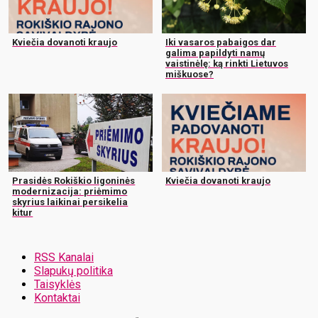
Kviečia dovanoti kraujo
Iki vasaros pabaigos dar
galima papildyti namų
vaistinėlę: ką rinkti Lietuvos
miškuose?
Prasidės Rokiškio ligoninės
Kviečia dovanoti kraujo
modernizacija: priėmimo
skyrius laikinai persikelia
kitur
RSS Kanalai
Slapukų politika
Taisyklės
Kontaktai