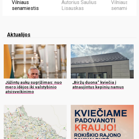
Vilniaus
Autorius Saulius
Vilniaus
senamiestis
Lisauskas
senamiestis
Aktualijos
Jūžintų aukų sugrįžimas: nuo
„Biržų duona“ kviečia į
mero idėjos iki valstybinio
atnaujintus kepinių namus
atsisveikinimo