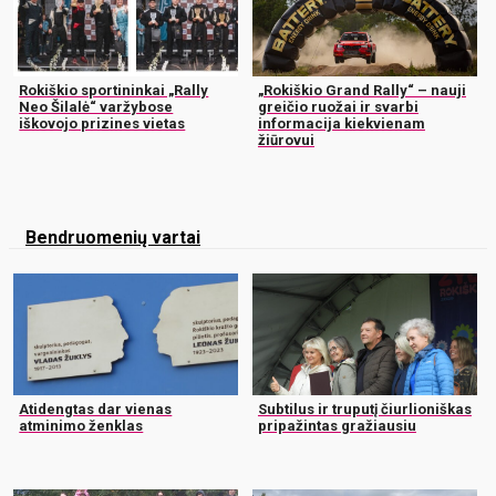
Rokiškio sportininkai „Rally
„Rokiškio Grand Rally“ – nauji
Neo Šilalė“ varžybose
greičio ruožai ir svarbi
iškovojo prizines vietas
informacija kiekvienam
žiūrovui
Bendruomenių vartai
Atidengtas dar vienas
Subtilus ir truputį čiurlioniškas
atminimo ženklas
pripažintas gražiausiu