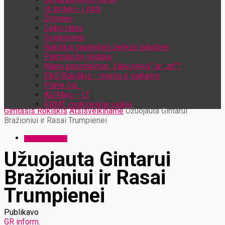
Iš širdies- į širdį
Žmonės
Laiko ratas
Sveikinimai
Rokiškio tapatybės ženklai šiandien
Patriotai be lipdukų
Mano pasirinkimai: „fake news“ ar „zn“?
EKO Rokiškis – mums ir vaikams
Patirk čia…
Aš/Mes – LT
RRMT: moksleiviai veikia
Gimtasis Rokiškis
Atsisveikiname
Užuojauta Gintarui
Bražioniui ir Rasai Trumpienei
Atsisveikiname
Užuojauta Gintarui
Bražioniui ir Rasai
Trumpienei
Publikavo
GR inform.