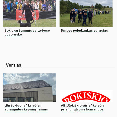
Šokių su šunimis varžybose
Dingęs pelėdžiukas surastas
buvo visko
Verslas
„Biržų duona“ kviečia į
AB „Rokiškio sūris“ kviečia
atnaujintus kepinių namus
prisijungti prie komandos