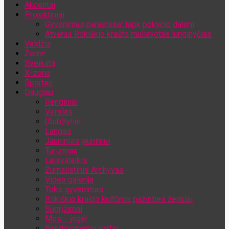
Akcentai
Jūsų el. pašto adresas
Projektiniai
Gyvenimas paraštėse: tapk pokyčio dalimi
Atvėrus Rokiškio krašto muliavotas lunginyčias
Valdžia
Žemė
Sveikata
X-zona
Sportas
Daugiau
Renginiai
Verslas
(Sub)tyliai
Langas
Jaunimas jaunimui
Turizmas
Laisvalaikis
Žurnalistinis Archyvas
Video galerija
Toks gyvenimas
Rokiškio krašto kultūros pažinties ženklai
Sugrįžimai
Mes – jėga!
Bendruomenių vartai