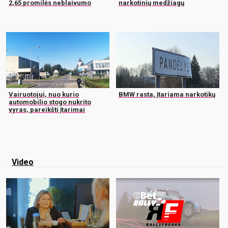
2,65 promilės neblaivumo
narkotinių medžiagų
Vairuotojui, nuo kurio
BMW rasta, įtariama narkotikų
automobilio stogo nukrito
vyras, pareikšti įtarimai
Video