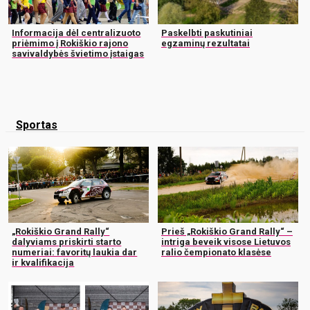
Informacija dėl centralizuoto
Paskelbti paskutiniai
priėmimo į Rokiškio rajono
egzaminų rezultatai
savivaldybės švietimo įstaigas
Sportas
„Rokiškio Grand Rally“
Prieš „Rokiškio Grand Rally“ –
dalyviams priskirti starto
intriga beveik visose Lietuvos
numeriai: favoritų laukia dar
ralio čempionato klasėse
ir kvalifikacija