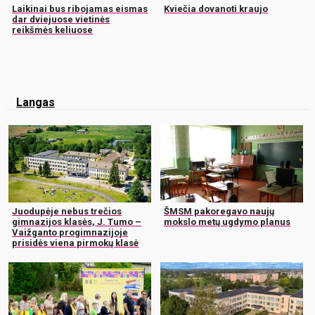
Laikinai bus ribojamas eismas
Kviečia dovanoti kraujo
dar dviejuose vietinės
reikšmės keliuose
Langas
Juodupėje nebus trečios
ŠMSM pakoregavo naujų
gimnazijos klasės, J. Tumo –
mokslo metų ugdymo planus
Vaižganto progimnazijoje
prisidės viena pirmokų klasė