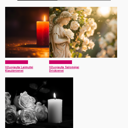
Atsisveikiname
Atsisveikiname
Užuojauta Laimutei
Užuojauta Salomėjai
Kiaulėnienei
Driskienei