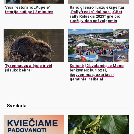
Visa restorano „Pupelė“
Ralio greičio ruožų ekspertai
istorija sutilpo į 2 minutes
„Rallyfreaks“ dalinasi „CBet
rally Rokiškis 2023“ greičio
ruožų video apžvalgomis
Tyzenhauzų alėjoje ir vėl
Kelionė į 24 valandų Le Mano
įsisuko bebrai
lenktynes: kuriozai,
išgyvenimas, azartas ir
gamtiniai reikalai
Sveikata