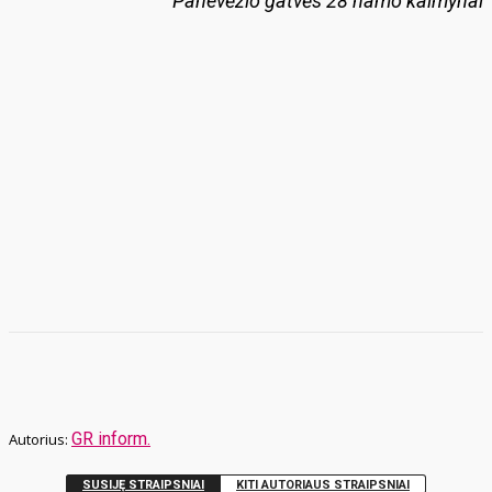
Panevėžio gatvės 28 namo kaimynai
GR inform.
SUSIJĘ STRAIPSNIAI
KITI AUTORIAUS STRAIPSNIAI