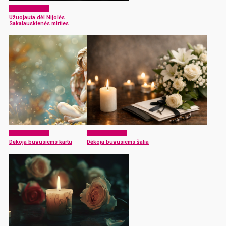
Atsisveikiname
Užuojauta dėl Nijolės
Sakalauskienės mirties
Atsisveikiname
Atsisveikiname
Dėkoja buvusiems kartu
Dėkoja buvusiems šalia