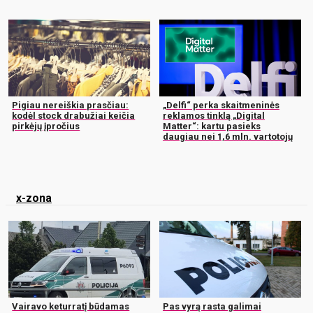
Pigiau nereiškia prasčiau:
„Delfi“ perka skaitmeninės
kodėl stock drabužiai keičia
reklamos tinklą „Digital
pirkėjų įpročius
Matter“: kartu pasieks
daugiau nei 1,6 mln. vartotojų
x-zona
Vairavo keturratį būdamas
Pas vyrą rasta galimai