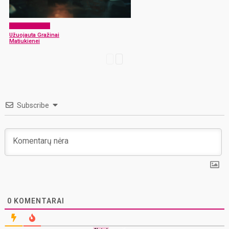
Atsisveikiname
Užuojauta Gražinai
Matiukienei
Subscribe
0
KOMENTARAI