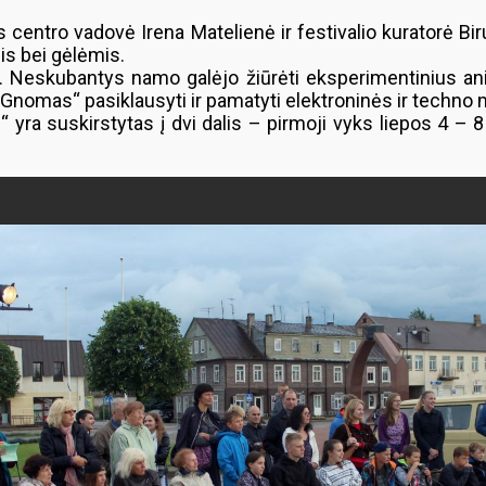
s centro vadovė Irena Matelienė ir festivalio kuratorė 
mis bei gėlėmis.
. Neskubantys namo galėjo žiūrėti eksperimentinius an
„Gnomas“ pasiklausyti ir pamatyti elektroninės ir techn
s“ yra suskirstytas į dvi dalis – pirmoji vyks liepos 4 –