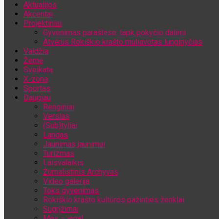
Aktualijos
Jūsų el. pašto adresas
Akcentai
Projektiniai
Gyvenimas paraštėse: tapk pokyčio dalimi
Atvėrus Rokiškio krašto muliavotas lunginyčias
Valdžia
Žemė
Sveikata
X-zona
Sportas
Daugiau
Renginiai
Verslas
(Sub)tyliai
Langas
Jaunimas jaunimui
Turizmas
Laisvalaikis
Žurnalistinis Archyvas
Video galerija
Toks gyvenimas
Rokiškio krašto kultūros pažinties ženklai
Sugrįžimai
Mes – jėga!