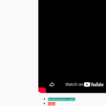
Bendruomenių vartai
Video