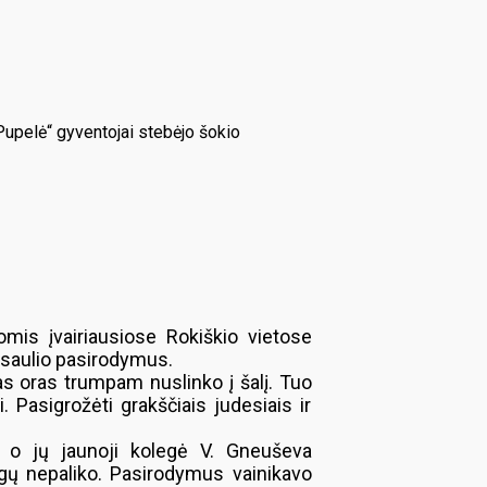
„Pupelė“ gyventojai stebėjo šokio
omis įvairiausiose Rokiškio vietose
asaulio pasirodymus.
 oras trumpam nuslinko į šalį. Tuo
Pasigrožėti grakščiais judesiais ir
, o jų jaunoji kolegė V. Gneuševa
ngų nepaliko. Pasirodymus vainikavo