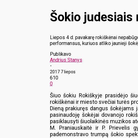
Šokio judesiais 
Liepos 4 d. pavakarę rokiškėnai nepabūgo l
performansus, kuriuos atliko jaunieji šokė
Publikavo
Andrius Stanys
-
2017 7 liepos
610
0
Šiuo šokiu Rokiškyje prasidėjo šiu
rokiškėnai ir miesto svečiai turės 
Dieną prakiuręs dangus šokėjams j
pasinaudoję šokėjai dovanojo rokiš
pasiklausyti šiuolaikinės muzikos a
M. Praniauskaitė ir P. Prievelis
pademonstravo trumpą šokio spektak