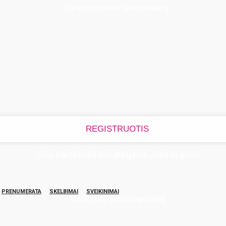
Užregistruokite savo paskyrą
Jūsų slaptažodis bus atsiųstas Jums el. paštu
PRENUMERATA
SKELBIMAI
SVEIKINIMAI
Atstatykite savo slaptažodį