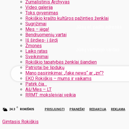
Žurnalistinis Archyvas
Video galerija
Toks gyvenimas
Rokiškio krašto kultūros pažinties ženklai
Sugrįžimai
Jūsų el. pašto adresas
Mes – jėga!
Bendruomenių vartai
Iš širdies- į širdį
Žmonės
Jūsų vartotojo vardas
Laiko ratas
Sveikinimai
Rokiškio tapatybės ženklai šiandien
Patriotai be lipdukų
Mano pasirinkimai: „fake news“ ar „zn“?
EKO Rokiškis – mums ir vaikams
Patirk čia…
Aš/Mes – LT
RRMT: moksleiviai veikia
C
24.3
ROKIŠKIS
PRISIJUNGTI
PRANEŠK!
REDAKCIJA
REKLAMA
Gimtasis Rokiškis