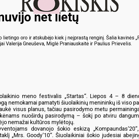
nuvijo net lietų
ietingo oro ir atskubėjo kiek į neįprastą renginį. Šalia kavinės 
jai Valerija Gneuševa, Miglė Praniauskaitė ir Paulius Prievelis.
olaikinio meno festivalis „Startas“. Liepos 4 – 8 dien
progą nemokamai pamatyti šiuolaikinių menininkų iš viso p
aukė visus planus, tačiau pasirodymo metu permainingas
kėnams nuoširdų pasirodymą – šokį po atviru dangumi. 
tėjo nemažai kultūros mylėtojų.
 gyventojams dovanojo šokio eskizą „Kompaundas‘20“
lį „Mrs. Goody‘10“. Šiuolaikiniai šokio judesiai abeji