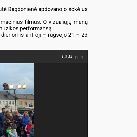
Birutė Bagdonienė apdovanojo šokėjus
imacinius filmus. O vizualiųjų menų
o muzikos performansą.
 8 dienomis antroji – rugsėjo 21 – 23
1
iš 34