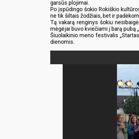
garsūs plojimai.
Po įspūdingo šokio Rokiškio kultūro
ne tik šiltais žodžiais, bet ir padėko
Tą vakarą renginys šokiu nesibaigė
mėgėjai buvo kviečiami į barą pubą 
Šiuolaikinio meno festivalis „Starta
dienomis.