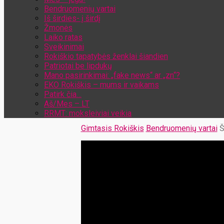
Bendruomenių vartai
Iš širdies- į širdį
Žmonės
Laiko ratas
Sveikinimai
Rokiškio tapatybės ženklai šiandien
Patriotai be lipdukų
Mano pasirinkimai: „fake news“ ar „zn“?
EKO Rokiškis – mums ir vaikams
Patirk čia…
Aš/Mes – LT
RRMT: moksleiviai veikia
Gimtasis Rokiškis
Bendruomenių vartai
Š