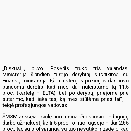
„Diskusijų buvo. Posėdis truko tris valandas.
Ministerija šiandien turėjo derybinį susitikimą su
Finansų ministerija. Iš ministerijos pozicijos dar buvo
bandoma derėtis, kad mes dar nuleistume tą 11,5
proc. (kartelę – ELTA), bet po derybų, priėjome prie
sutarimo, kad lieka tas, ką mes siūlėme prieš tai“, –
teigė profsąjungos vadovas.
ŠMSM anksčiau siūlė nuo ateinančio sausio pedagogų
darbo užmokestį kelti 5 proc., o nuo rugsėjo – dar 2,65
proc., tačiau profsąjunga su tuo nesutiko ir žadėjo, kad