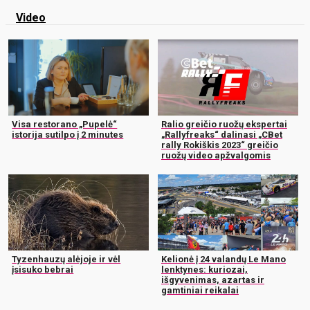
Video
Visa restorano „Pupelė“
Ralio greičio ruožų ekspertai
istorija sutilpo į 2 minutes
„Rallyfreaks“ dalinasi „CBet
rally Rokiškis 2023“ greičio
ruožų video apžvalgomis
Tyzenhauzų alėjoje ir vėl
Kelionė į 24 valandų Le Mano
įsisuko bebrai
lenktynes: kuriozai,
išgyvenimas, azartas ir
gamtiniai reikalai