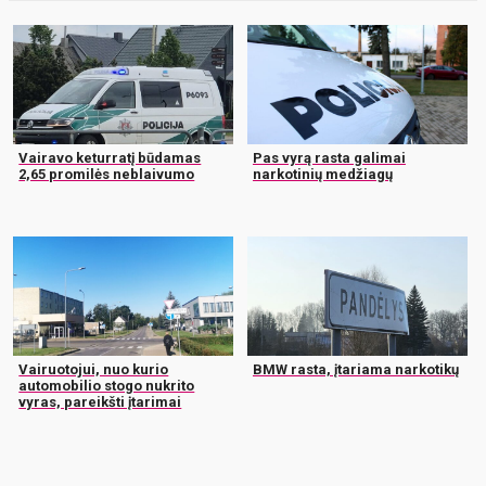
Vairavo keturratį būdamas
Pas vyrą rasta galimai
2,65 promilės neblaivumo
narkotinių medžiagų
Vairuotojui, nuo kurio
BMW rasta, įtariama narkotikų
automobilio stogo nukrito
vyras, pareikšti įtarimai