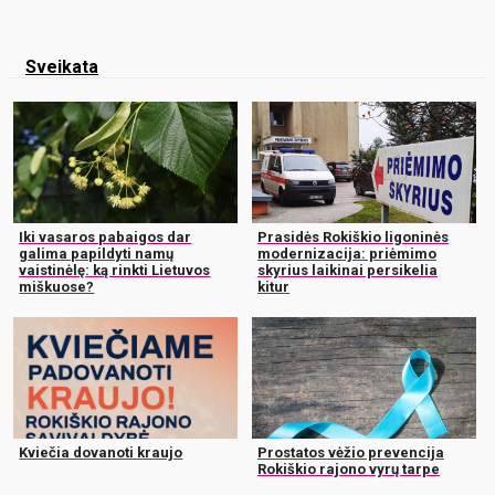
Sveikata
Iki vasaros pabaigos dar
Prasidės Rokiškio ligoninės
galima papildyti namų
modernizacija: priėmimo
vaistinėlę: ką rinkti Lietuvos
skyrius laikinai persikelia
miškuose?
kitur
Kviečia dovanoti kraujo
Prostatos vėžio prevencija
Rokiškio rajono vyrų tarpe