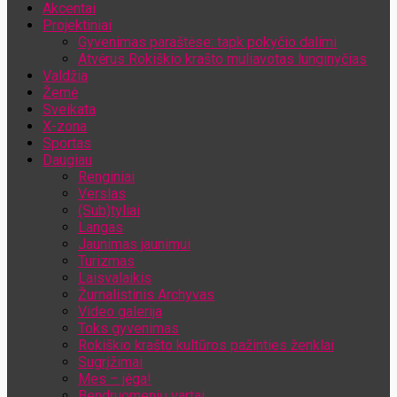
Akcentai
Jūsų el. pašto adresas
Projektiniai
Gyvenimas paraštėse: tapk pokyčio dalimi
Atvėrus Rokiškio krašto muliavotas lunginyčias
Valdžia
Žemė
Sveikata
X-zona
Sportas
Daugiau
Renginiai
Verslas
(Sub)tyliai
Langas
Jaunimas jaunimui
Turizmas
Laisvalaikis
Žurnalistinis Archyvas
Video galerija
Toks gyvenimas
Rokiškio krašto kultūros pažinties ženklai
Sugrįžimai
Mes – jėga!
Bendruomenių vartai