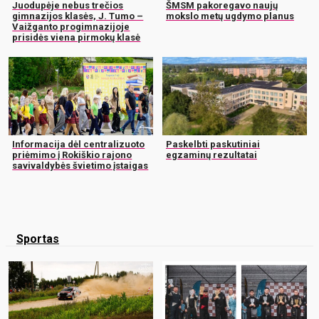
Juodupėje nebus trečios
ŠMSM pakoregavo naujų
gimnazijos klasės, J. Tumo –
mokslo metų ugdymo planus
Vaižganto progimnazijoje
prisidės viena pirmokų klasė
Informacija dėl centralizuoto
Paskelbti paskutiniai
priėmimo į Rokiškio rajono
egzaminų rezultatai
savivaldybės švietimo įstaigas
Sportas