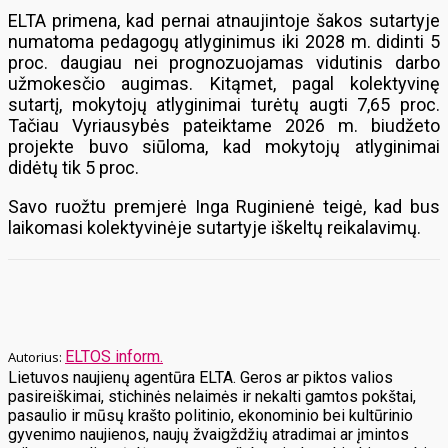
ELTA primena, kad pernai atnaujintoje šakos sutartyje
numatoma pedagogų atlyginimus iki 2028 m. didinti 5
proc. daugiau nei prognozuojamas vidutinis darbo
užmokesčio augimas. Kitąmet, pagal kolektyvinę
sutartį, mokytojų atlyginimai turėtų augti 7,65 proc.
Tačiau Vyriausybės pateiktame 2026 m. biudžeto
projekte buvo siūloma, kad mokytojų atlyginimai
didėtų tik 5 proc.
Savo ruožtu premjerė Inga Ruginienė teigė, kad bus
laikomasi kolektyvinėje sutartyje iškeltų reikalavimų.
ELTOS inform.
Lietuvos naujienų agentūra ELTA. Geros ar piktos valios
pasireiškimai, stichinės nelaimės ir nekalti gamtos pokštai,
pasaulio ir mūsų krašto politinio, ekonominio bei kultūrinio
gyvenimo naujienos, naujų žvaigždžių atradimai ar įmintos