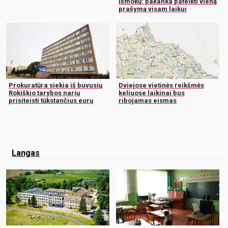
išmokų: pakanka pateikti vieną
prašymą visam laikui
Prokuratūra siekia iš buvusių
Dviejose vietinės reikšmės
Rokiškio tarybos narių
keliuose laikinai bus
prisiteisti tūkstančius eurų
ribojamas eismas
Langas