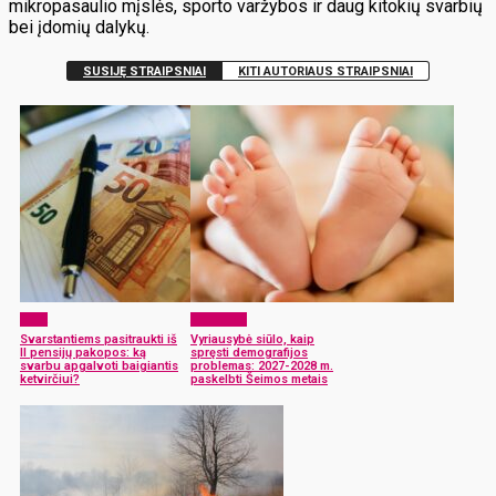
mikropasaulio mįslės, sporto varžybos ir daug kitokių svarbių
bei įdomių dalykų.
SUSIJĘ STRAIPSNIAI
KITI AUTORIAUS STRAIPSNIAI
ELTA
Aktualijos
Svarstantiems pasitraukti iš
Vyriausybė siūlo, kaip
II pensijų pakopos: ką
spręsti demografijos
svarbu apgalvoti baigiantis
problemas: 2027-2028 m.
ketvirčiui?
paskelbti Šeimos metais