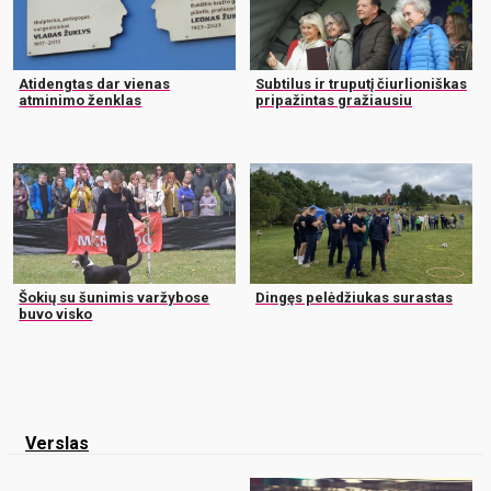
Atidengtas dar vienas
Subtilus ir truputį čiurlioniškas
atminimo ženklas
pripažintas gražiausiu
Šokių su šunimis varžybose
Dingęs pelėdžiukas surastas
buvo visko
Verslas