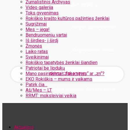
Žurnalistinis Archyvas
Užregistruokite savo paskyrą
Video galerija
Toks gyvenimas
Rokiškio krašto kultūros pažinties ženklai
Sugrįžimai
Jūsų el. pašto adresas
Mes – jėga!
Bendruomenių vartai
Iš širdies- į širdį
Žmonės
Jūsų vartotojo vardas
Laiko ratas
Sveikinimai
Rokiškio tapatybės ženklai šiandien
Patriotai be lipdukų
Mano pasirinkimai: „fake news“ ar „zn“?
EKO Rokiškis – mums ir vaikams
Patirk čia…
Jūsų slaptažodis bus atsiųstas Jums el. paštu
Aš/Mes – LT
RRMT: moksleiviai veikia
Atstatykite savo slaptažodį
Aktualijos