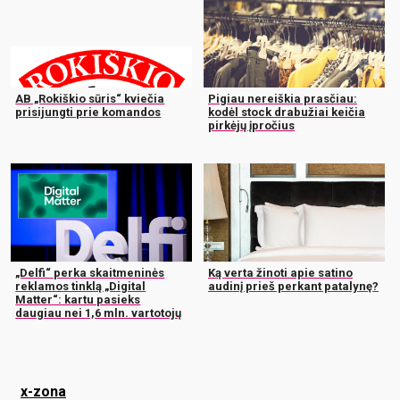
AB „Rokiškio sūris“ kviečia
Pigiau nereiškia prasčiau:
prisijungti prie komandos
kodėl stock drabužiai keičia
pirkėjų įpročius
„Delfi“ perka skaitmeninės
Ką verta žinoti apie satino
reklamos tinklą „Digital
audinį prieš perkant patalynę?
Matter“: kartu pasieks
daugiau nei 1,6 mln. vartotojų
x-zona