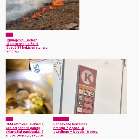
ELTA
Ugniagesiai: šiemet
užsiliepsnojus žolei,
išdegė 39 hektarai atvirųjų
teritorijų
ELTA
Aktualijos
SAM atstovas: siekiame,
Per savaitę benzinas
kad sergantieji galėtų
brango 7,2 proc., o
sklandžiai pasitraukti iš
dyzelinas – beveik 16 proc.
antros pensijų pakopos