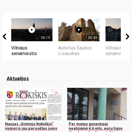
00:19
00:43
Vilniaus
Autorius Saulius
Vilniaus
senamiestis
Lisauskas
senamiestis
Aktualijos
Naujas „Gimtojo Rokiškio“
Per metus gyventojai
numeris jau paruoštas jums
neatsiėmė 4,6 mln. eurų ligos