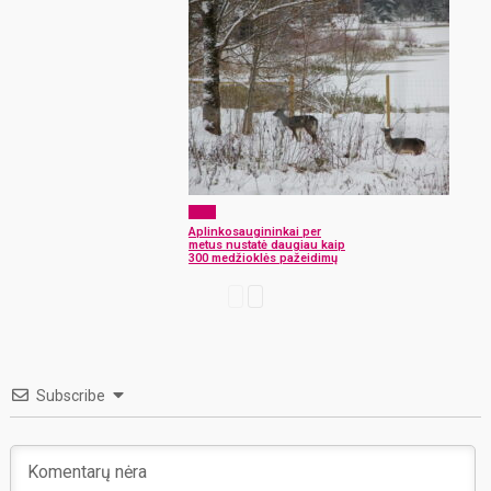
ELTA
Aplinkosaugininkai per
metus nustatė daugiau kaip
300 medžioklės pažeidimų
Subscribe