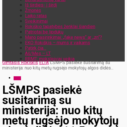
Iš širdies- į širdį
Žmonės
Laiko ratas
Sveikinimai
Rokiškio tapatybės ženklai šiandien
Patriotai be lipdukų
Mano pasirinkimai: „fake news“ ar „zn“?
EKO Rokiškis – mums ir vaikams
Patirk čia…
Aš/Mes – LT
RRMT: moksleiviai veikia
Gimtasis Rokiškis
ELTA
LŠMPS pasiekė susitarimą su
ministerija: nuo kitų metų rugsėjo mokytojų algos didės...
ELTA
LŠMPS pasiekė
susitarimą su
ministerija: nuo kitų
metų rugsėjo mokytojų