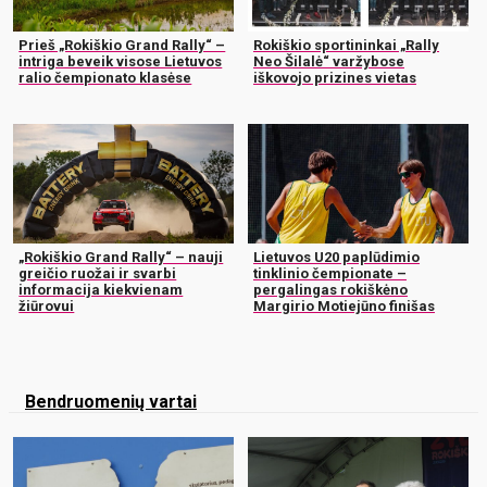
Prieš „Rokiškio Grand Rally“ –
Rokiškio sportininkai „Rally
intriga beveik visose Lietuvos
Neo Šilalė“ varžybose
ralio čempionato klasėse
iškovojo prizines vietas
„Rokiškio Grand Rally“ – nauji
Lietuvos U20 paplūdimio
greičio ruožai ir svarbi
tinklinio čempionate –
informacija kiekvienam
pergalingas rokiškėno
žiūrovui
Margirio Motiejūno finišas
Bendruomenių vartai