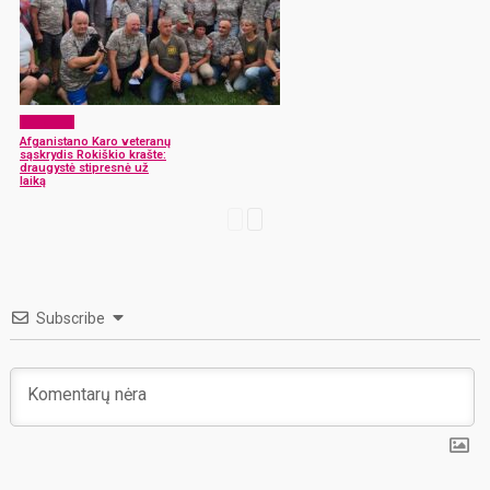
Renginiai
Afganistano Karo veteranų
sąskrydis Rokiškio krašte:
draugystė stipresnė už
laiką
Subscribe