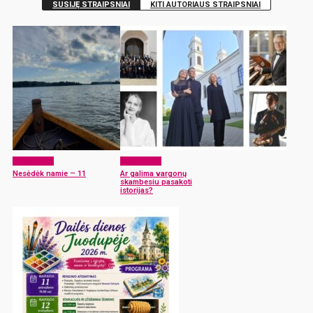
SUSIJĘ STRAIPSNIAI
KITI AUTORIAUS STRAIPSNIAI
Laisvalaikis
Laisvalaikis
Nesėdėk namie – 11
Ar galima vargonų
skambesiu pasakoti
istorijas?