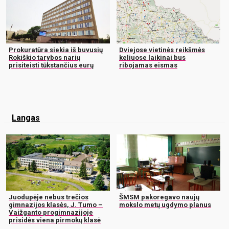
Prokuratūra siekia iš buvusių
Dviejose vietinės reikšmės
Rokiškio tarybos narių
keliuose laikinai bus
prisiteisti tūkstančius eurų
ribojamas eismas
Langas
Juodupėje nebus trečios
ŠMSM pakoregavo naujų
gimnazijos klasės, J. Tumo –
mokslo metų ugdymo planus
Vaižganto progimnazijoje
prisidės viena pirmokų klasė