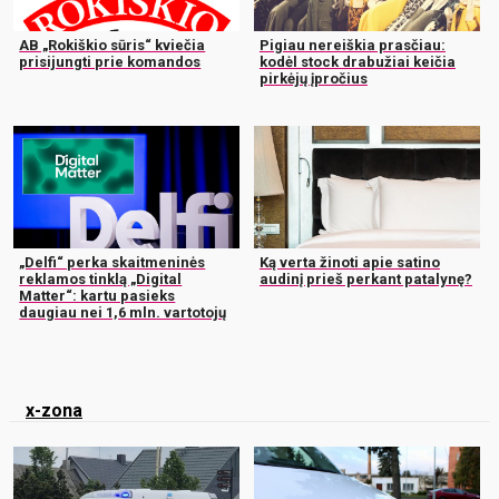
AB „Rokiškio sūris“ kviečia
Pigiau nereiškia prasčiau:
prisijungti prie komandos
kodėl stock drabužiai keičia
pirkėjų įpročius
„Delfi“ perka skaitmeninės
Ką verta žinoti apie satino
reklamos tinklą „Digital
audinį prieš perkant patalynę?
Matter“: kartu pasieks
daugiau nei 1,6 mln. vartotojų
x-zona