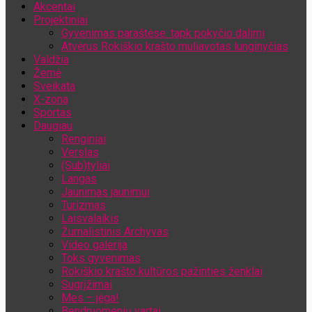
Akcentai
Jūsų el. pašto adresas
Projektiniai
Gyvenimas paraštėse: tapk pokyčio dalimi
Atvėrus Rokiškio krašto muliavotas lunginyčias
Valdžia
Žemė
Sveikata
X-zona
Sportas
Daugiau
Renginiai
Verslas
(Sub)tyliai
Langas
Jaunimas jaunimui
Turizmas
Laisvalaikis
Žurnalistinis Archyvas
Video galerija
Toks gyvenimas
Rokiškio krašto kultūros pažinties ženklai
Sugrįžimai
Mes – jėga!
Bendruomenių vartai