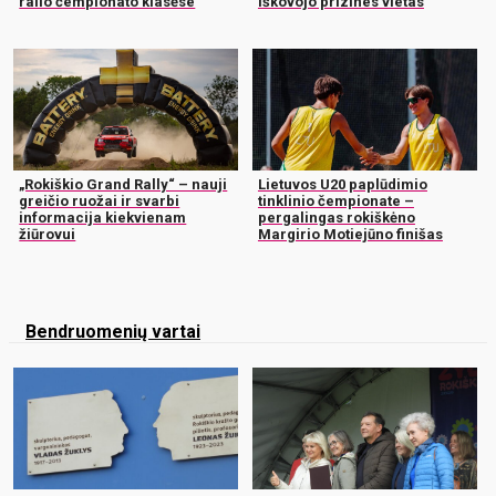
ralio čempionato klasėse
iškovojo prizines vietas
„Rokiškio Grand Rally“ – nauji
Lietuvos U20 paplūdimio
greičio ruožai ir svarbi
tinklinio čempionate –
informacija kiekvienam
pergalingas rokiškėno
žiūrovui
Margirio Motiejūno finišas
Bendruomenių vartai