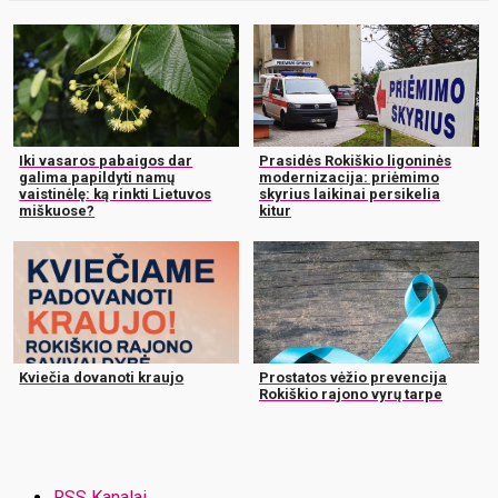
Iki vasaros pabaigos dar
Prasidės Rokiškio ligoninės
galima papildyti namų
modernizacija: priėmimo
vaistinėlę: ką rinkti Lietuvos
skyrius laikinai persikelia
miškuose?
kitur
Kviečia dovanoti kraujo
Prostatos vėžio prevencija
Rokiškio rajono vyrų tarpe
RSS Kanalai