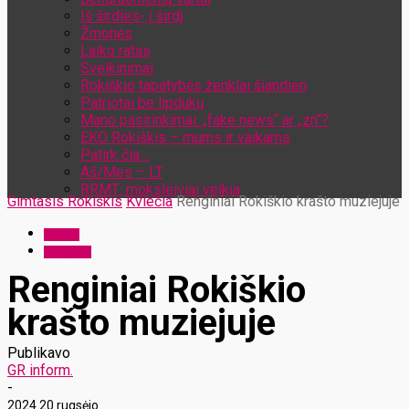
Iš širdies- į širdį
Žmonės
Laiko ratas
Sveikinimai
Rokiškio tapatybės ženklai šiandien
Patriotai be lipdukų
Mano pasirinkimai: „fake news“ ar „zn“?
EKO Rokiškis – mums ir vaikams
Patirk čia…
Aš/Mes – LT
RRMT: moksleiviai veikia
Gimtasis Rokiškis
Kviečia
Renginiai Rokiškio krašto muziejuje
Kviečia
Renginiai
Renginiai Rokiškio
krašto muziejuje
Publikavo
GR inform.
-
2024 20 rugsėjo