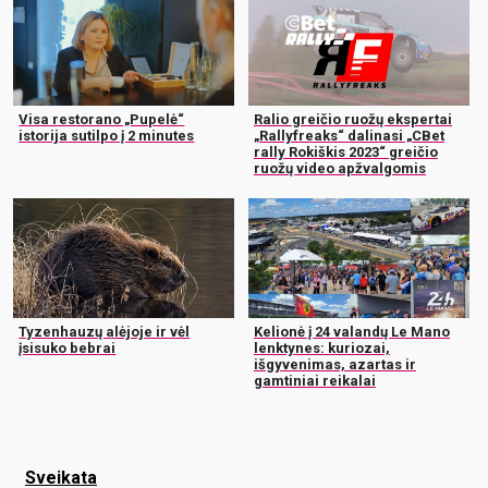
Visa restorano „Pupelė“
Ralio greičio ruožų ekspertai
istorija sutilpo į 2 minutes
„Rallyfreaks“ dalinasi „CBet
rally Rokiškis 2023“ greičio
ruožų video apžvalgomis
Tyzenhauzų alėjoje ir vėl
Kelionė į 24 valandų Le Mano
įsisuko bebrai
lenktynes: kuriozai,
išgyvenimas, azartas ir
gamtiniai reikalai
Sveikata