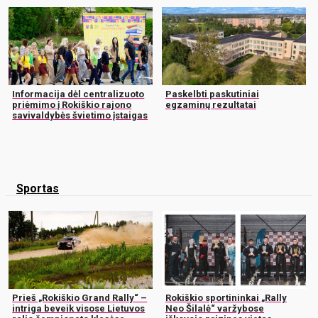
Informacija dėl centralizuoto
Paskelbti paskutiniai
priėmimo į Rokiškio rajono
egzaminų rezultatai
savivaldybės švietimo įstaigas
Sportas
Prieš „Rokiškio Grand Rally“ –
Rokiškio sportininkai „Rally
intriga beveik visose Lietuvos
Neo Šilalė“ varžybose