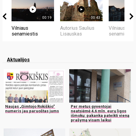
00:19
00:43
Vilniaus
Autorius Saulius
Vilniaus
senamiestis
Lisauskas
senamiestis
Aktualijos
Naujas „Gimtojo Rokiškio“
Per metus gyventojai
numeris jau paruoštas jums
neatsiėmė 4,6 mln. eurų ligos
išmokų: pakanka pateikti vieną
prašymą visam laikui