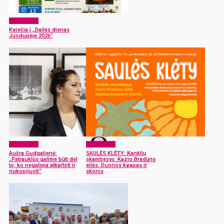
Laisvalaikis
Kviečia į „Dailės dienas
Juodupėje 2026“
Laisvalaikis
Laisvalaikis
Aušra Gudgalienė:
SAULĖS KLĖTY: Kanklių
„Patrauklūs galime būti dėl
skambesys. Kazio Bradūno
to, ko negalima atkartoti ir
eilės. Duonos kvapas ir
nukopijuoti“
skonis