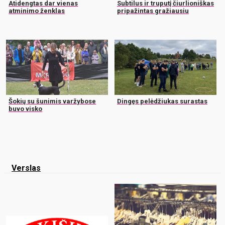
Atidengtas dar vienas
Subtilus ir truputį čiurlioniškas
atminimo ženklas
pripažintas gražiausiu
Šokių su šunimis varžybose
Dingęs pelėdžiukas surastas
buvo visko
Verslas