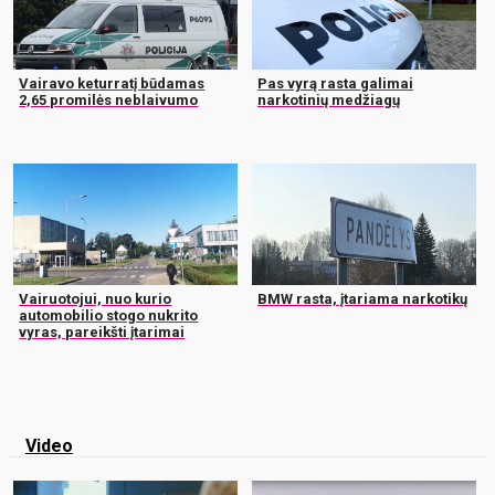
Vairavo keturratį būdamas
Pas vyrą rasta galimai
2,65 promilės neblaivumo
narkotinių medžiagų
Vairuotojui, nuo kurio
BMW rasta, įtariama narkotikų
automobilio stogo nukrito
vyras, pareikšti įtarimai
Video