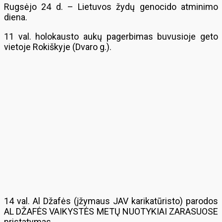
Rugsėjo 24 d. – Lietuvos žydų genocido atminimo
diena.
11 val. holokausto aukų pagerbimas buvusioje geto
vietoje Rokiškyje (Dvaro g.).
14 val. Al Džafės (įžymaus JAV karikatūristo) parodos
AL DŽAFĖS VAIKYSTĖS METŲ NUOTYKIAI ZARASUOSE
pristatymas.