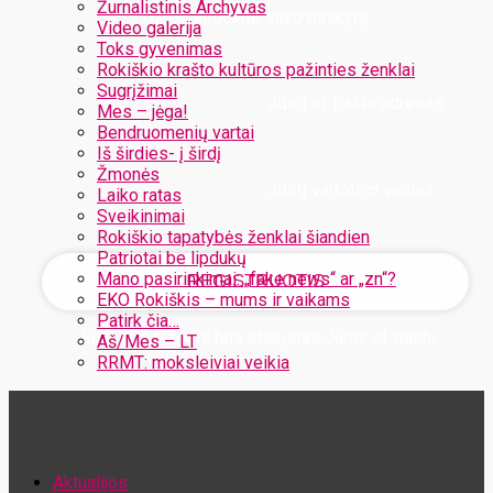
Žurnalistinis Archyvas
Užregistruokite savo paskyrą
Video galerija
Toks gyvenimas
Rokiškio krašto kultūros pažinties ženklai
Sugrįžimai
Jūsų el. pašto adresas
Mes – jėga!
Bendruomenių vartai
Iš širdies- į širdį
Žmonės
Jūsų vartotojo vardas
Laiko ratas
Sveikinimai
Rokiškio tapatybės ženklai šiandien
Patriotai be lipdukų
Mano pasirinkimai: „fake news“ ar „zn“?
EKO Rokiškis – mums ir vaikams
Patirk čia…
Jūsų slaptažodis bus atsiųstas Jums el. paštu
Aš/Mes – LT
RRMT: moksleiviai veikia
Atstatykite savo slaptažodį
Aktualijos