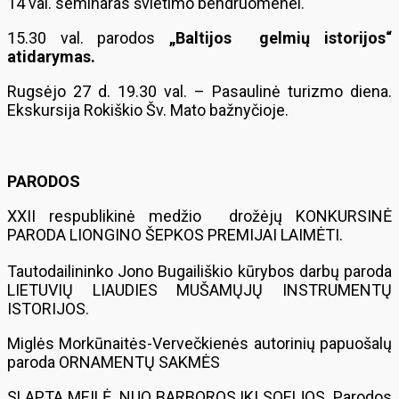
14 val. seminaras švietimo bendruomenei.
15.30 val. parodos
„Baltijos gelmių istorijos“
atidarymas.
Rugsėjo 27 d. 19.30 val. – Pasaulinė turizmo diena.
Ekskursija Rokiškio Šv. Mato bažnyčioje.
PARODOS
XXII respublikinė medžio drožėjų KONKURSINĖ
PARODA LIONGINO ŠEPKOS PREMIJAI LAIMĖTI.
Tautodailininko Jono Bugailiškio kūrybos darbų paroda
LIETUVIŲ LIAUDIES MUŠAMŲJŲ INSTRUMENTŲ
ISTORIJOS.
Miglės Morkūnaitės-Vervečkienės autorinių papuošalų
paroda ORNAMENTŲ SAKMĖS
SLAPTA MEILĖ. NUO BARBOROS IKI SOFIJOS. Parodos