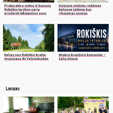
Prokuratūra siekia iš buvusių
Dviejose vietinės reikšmės
Rokiškio tarybos narių
keliuose laikinai bus
prisiteisti tūkstančius eurų
ribojamas eismas
Kelias nuo Rokiškio krašto
Moterų krepšinio komandai –
muziejaus iki Velniaduobės
žalia šviesa
Langas