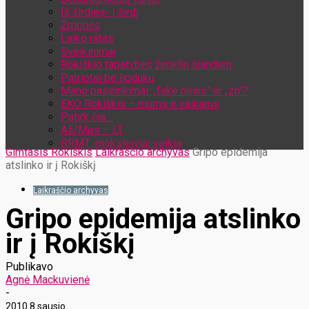
Iš širdies- į širdį
Žmonės
Laiko ratas
Sveikinimai
Rokiškio tapatybės ženklai šiandien
Patriotai be lipdukų
Mano pasirinkimai: „fake news“ ar „zn“?
EKO Rokiškis – mums ir vaikams
Patirk čia…
Aš/Mes – LT
RRMT: moksleiviai veikia
Gimtasis Rokiškis
Laikraščio archyvas
Gripo epidemija
atslinko ir į Rokiškį
Laikraščio archyvas
Gripo epidemija atslinko
ir į Rokiškį
Publikavo
Agnė Mackuvienė
-
2010 8 sausio