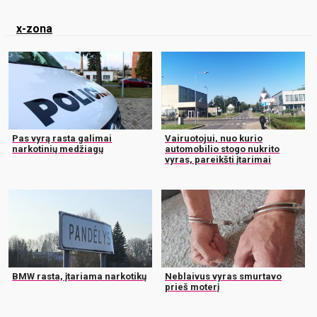
x-zona
Pas vyrą rasta galimai
Vairuotojui, nuo kurio
narkotinių medžiagų
automobilio stogo nukrito
vyras, pareikšti įtarimai
BMW rasta, įtariama narkotikų
Neblaivus vyras smurtavo
prieš moterį