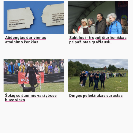
Atidengtas dar vienas
Subtilus ir truputį čiurlioniškas
atminimo ženklas
pripažintas gražiausiu
Šokių su šunimis varžybose
Dingęs pelėdžiukas surastas
buvo visko