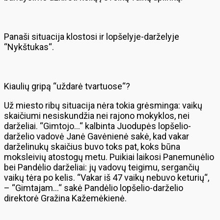
Panaši situacija klostosi ir lopšelyje-darželyje
“Nykštukas“.
Kiaulių gripą “uždarė tvartuose“?
Už miesto ribų situacija nėra tokia grėsminga: vaikų
skaičiumi nesiskundžia nei rajono mokyklos, nei
darželiai. “Gimtojo…“ kalbinta Juodupės lopšelio-
darželio vadovė Janė Gavėnienė sakė, kad vakar
darželinukų skaičius buvo toks pat, koks būna
moksleivių atostogų metu. Puikiai laikosi Panemunėlio
bei Pandėlio darželiai: jų vadovų teigimu, sergančių
vaikų tėra po kelis. “Vakar iš 47 vaikų nebuvo keturių“,
– “Gimtajam…“ sakė Pandėlio lopšelio-darželio
direktorė Gražina Kažemėkienė.