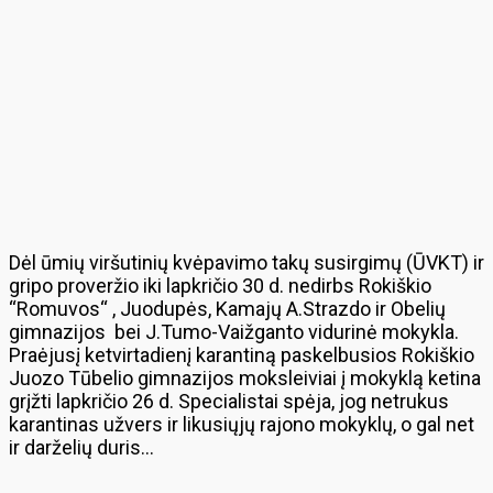
Dėl ūmių viršutinių kvėpavimo takų susirgimų (ŪVKT) ir
gripo proveržio iki lapkričio 30 d. nedirbs Rokiškio
“Romuvos“ , Juodupės, Kamajų A.Strazdo ir Obelių
gimnazijos bei J.Tumo-Vaižganto vidurinė mokykla.
Praėjusį ketvirtadienį karantiną paskelbusios Rokiškio
Juozo Tūbelio gimnazijos moksleiviai į mokyklą ketina
grįžti lapkričio 26 d. Specialistai spėja, jog netrukus
karantinas užvers ir likusiųjų rajono mokyklų, o gal net
ir darželių duris…