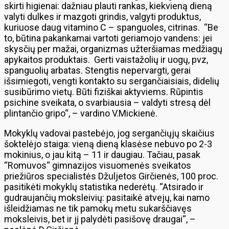
skirti higienai: dažniau plauti rankas, kiekvieną dieną
valyti dulkes ir mazgoti grindis, valgyti produktus,
kuriuose daug vitamino C – spanguoles, citrinas. “Be
to, būtina pakankamai vartoti geriamojo vandens: jei
skysčių per mažai, organizmas užteršiamas medžiagų
apykaitos produktais. Gerti vaistažolių ir uogų, pvz,
spanguolių arbatas. Stengtis nepervargti, gerai
išsimiegoti, vengti kontakto su sergančiaisiais, didelių
susibūrimo vietų. Būti fiziškai aktyviems. Rūpintis
psichine sveikata, o svarbiausia – valdyti stresą dėl
plintančio gripo“, – vardino V.Mickienė.
Mokyklų vadovai pastebėjo, jog sergančiųjų skaičius
šoktelėjo staiga: vieną dieną klasėse nebuvo po 2-3
mokinius, o jau kitą – 11 ir daugiau. Tačiau, pasak
“Romuvos“ gimnazijos visuomenės sveikatos
priežiūros specialistės Džuljetos Girčienės, 100 proc.
pasitikėti mokyklų statistika nederėtų. “Atsirado ir
gudraujančių moksleivių: pasitaikė atvejų, kai namo
išleidžiamas ne tik pamokų metu sukarščiavęs
moksleivis, bet ir jį palydėti pasišovę draugai“, –