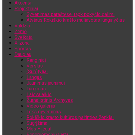
Akcentai
Jūsų el. pašto adresas
Projektiniai
Gyvenimas paraštėse: tapk pokyčio dalimi
Atvėrus Rokiškio krašto muliavotas lunginyčias
Valdžia
Žemė
Sveikata
X-zona
Sportas
Daugiau
Renginiai
Verslas
(Sub)tyliai
Langas
Jaunimas jaunimui
Turizmas
Laisvalaikis
Žurnalistinis Archyvas
Video galerija
Toks gyvenimas
Rokiškio krašto kultūros pažinties ženklai
Sugrįžimai
Mes – jėga!
Bendruomenių vartai