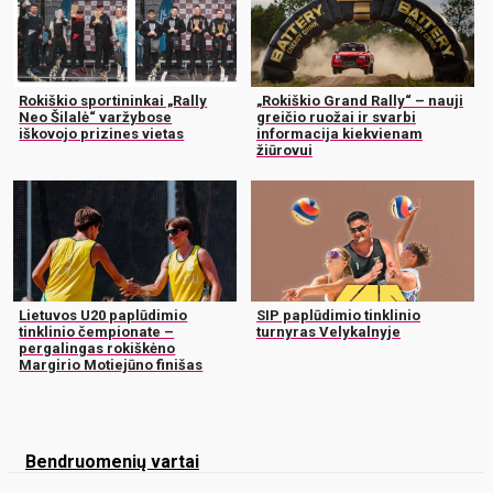
Rokiškio sportininkai „Rally
„Rokiškio Grand Rally“ – nauji
Neo Šilalė“ varžybose
greičio ruožai ir svarbi
iškovojo prizines vietas
informacija kiekvienam
žiūrovui
Lietuvos U20 paplūdimio
SIP paplūdimio tinklinio
tinklinio čempionate –
turnyras Velykalnyje
pergalingas rokiškėno
Margirio Motiejūno finišas
Bendruomenių vartai