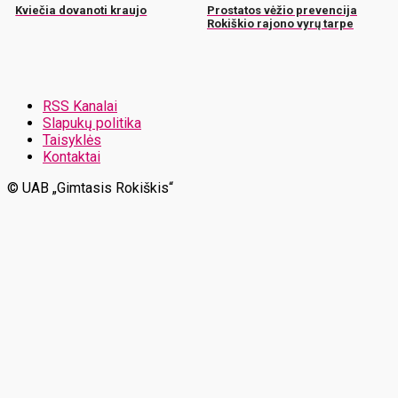
Kviečia dovanoti kraujo
Prostatos vėžio prevencija
Rokiškio rajono vyrų tarpe
RSS Kanalai
Slapukų politika
Taisyklės
Kontaktai
© UAB „Gimtasis Rokiškis“