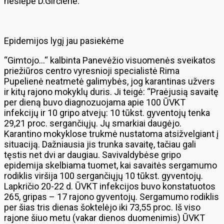
neslėpė D.Girčienė.
Epidemijos lygį jau pasiekėme
“Gimtojo…“ kalbinta Panevėžio visuomenės sveikatos
priežiūros centro vyresnioji specialistė Rima
Pupelienė neatmetė galimybės, jog karantinas užvers
ir kitų rajono mokyklų duris. Ji teigė: “Praėjusią savaitę
per dieną buvo diagnozuojama apie 100 ŪVKT
infekcijų ir 10 gripo atvejų: 10 tūkst. gyventojų tenka
29,21 proc. sergančiųjų. Jų smarkiai daugėjo.
Karantino mokyklose trukmė nustatoma atsižvelgiant į
situaciją. Dažniausia jis trunka savaitę, tačiau gali
tęstis net dvi ar daugiau. Savivaldybėse gripo
epidemija skelbiama tuomet, kai savaitės sergamumo
rodiklis viršija 100 sergančiųjų 10 tūkst. gyventojų.
Lapkričio 20-22 d. ŪVKT infekcijos buvo konstatuotos
265, gripas – 17 rajono gyventojų. Sergamumo rodiklis
per šias tris dienas šoktelėjo iki 73,55 proc. Iš viso
rajone šiuo metu (vakar dienos duomenimis) ŪVKT