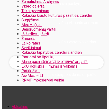
Žurnalistinis Archyvas
Užregistruokite savo paskyrą
Video galerija
Toks gyvenimas
Rokiškio krašto kultūros pažinties ženklai
Sugrįžimai
Jūsų el. pašto adresas
Mes – jėga!
Bendruomenių vartai
Iš širdies- į širdį
Žmonės
Jūsų vartotojo vardas
Laiko ratas
Sveikinimai
Rokiškio tapatybės ženklai šiandien
Patriotai be lipdukų
Mano pasirinkimai: „fake news“ ar „zn“?
EKO Rokiškis – mums ir vaikams
Patirk čia…
Jūsų slaptažodis bus atsiųstas Jums el. paštu
Aš/Mes – LT
RRMT: moksleiviai veikia
Atstatykite savo slaptažodį
Aktualijos