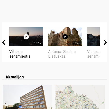
00:19
00:43
Vilniaus
Autorius Saulius
Vilniaus
senamiestis
Lisauskas
senamiestis
Aktualijos