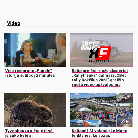
Video
Visa restorano „Pupelė“
Ralio greičio ruožų ekspertai
istorija sutilpo į 2 minutes
„Rallyfreaks“ dalinasi „CBet
rally Rokiškis 2023“ greičio
ruožų video apžvalgomis
Tyzenhauzų alėjoje ir vėl
Kelionė į 24 valandų Le Mano
įsisuko bebrai
lenktynes: kuriozai,