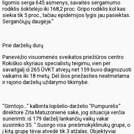
ligomis serga 645 asmenys, savaitės sergamumo
rodiklis šoktelėjo iki 168,2 proc. Gripo rodiklis kol kas
siekia tik 5 proc., tačiau epidemijos lygis jau pasiektas.
Sergančiųjų daugėja.“
Prie darželių durų
Panevėžio visuomenės sveikatos priežiūros centro
Rokiškio skyriaus specialistų teigimu, vien per
savaitgalį iš 265 ŪVKT atvejų net 159 buvo diagnozuoti
vaikams iki 18 metų. Dėl šios priežasties neatmetama
ir rajono darželių uždarymo tikimybė.
“Gimtojo…“ kalbinta lopšelio-darželio “Pumpurėlis“
direktorė Zita Matuzonienė sakė, jog situacija verčia
sunerimti: iš 179 darželį lankančių vaikų vakar
susirinko 35. “ Susirgo visa priešmokyklinukų grupė, o
į kitą grupę tėvai atvedė tik 3 atžalas. Objektyviai