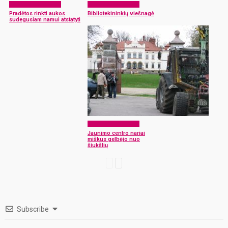
Laikraščio archyvas
Laikraščio archyvas
Pradėtos rinkti aukos
Bibliotekininkių viešnagė
sudegusiam namui atstatyti
Laikraščio archyvas
Jaunimo centro nariai
miškus gelbėjo nuo
šiukšlių
Subscribe