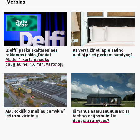
Verslas
„Delfi“ perka skaitmeninės
Ką verta žinoti apie satino
reklamos tinklą „Digital
audinį prieš perkant patalynę?
Matter“: kartu pasieks
daugiau nei 1,6 mln. vartotojų
AB „Rokiškio mašinų gamykla“
Išmanus namų saugumas: ar
ieško suvirintojų
technologijos suteikia
daugiau ramybės?