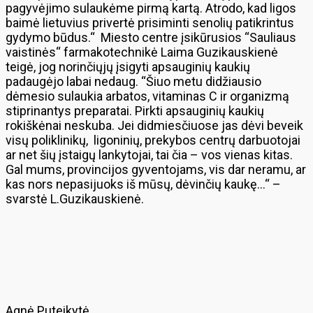
pagyvėjimo sulaukėme pirmą kartą. Atrodo, kad ligos
baimė lietuvius privertė prisiminti senolių patikrintus
gydymo būdus.“ Miesto centre įsikūrusios “Sauliaus
vaistinės“ farmakotechnikė Laima Guzikauskienė
teigė, jog norinčiųjų įsigyti apsauginių kaukių
padaugėjo labai nedaug. “Šiuo metu didžiausio
dėmesio sulaukia arbatos, vitaminas C ir organizmą
stiprinantys preparatai. Pirkti apsauginių kaukių
rokiškėnai neskuba. Jei didmiesčiuose jas dėvi beveik
visų poliklinikų, ligoninių, prekybos centrų darbuotojai
ar net šių įstaigų lankytojai, tai čia – vos vienas kitas.
Gal mums, provincijos gyventojams, vis dar neramu, ar
kas nors nepasijuoks iš mūsų, dėvinčių kaukę…“ –
svarstė L.Guzikauskienė.
Agnė Puteikytė