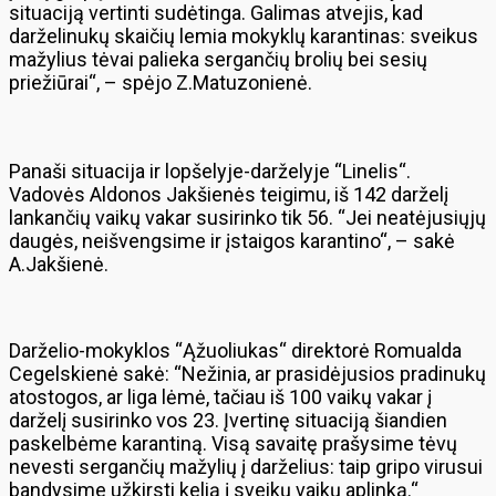
situaciją vertinti sudėtinga. Galimas atvejis, kad
darželinukų skaičių lemia mokyklų karantinas: sveikus
mažylius tėvai palieka sergančių brolių bei sesių
priežiūrai“, – spėjo Z.Matuzonienė.
Panaši situacija ir lopšelyje-darželyje “Linelis“.
Vadovės Aldonos Jakšienės teigimu, iš 142 darželį
lankančių vaikų vakar susirinko tik 56. “Jei neatėjusiųjų
daugės, neišvengsime ir įstaigos karantino“, – sakė
A.Jakšienė.
Darželio-mokyklos “Ąžuoliukas“ direktorė Romualda
Cegelskienė sakė: “Nežinia, ar prasidėjusios pradinukų
atostogos, ar liga lėmė, tačiau iš 100 vaikų vakar į
darželį susirinko vos 23. Įvertinę situaciją šiandien
paskelbėme karantiną. Visą savaitę prašysime tėvų
nevesti sergančių mažylių į darželius: taip gripo virusui
bandysime užkirsti kelią į sveikų vaikų aplinką.“