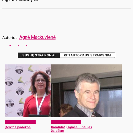
Agnė Mackuvienė
SUSIJĘ STRAIPSNIAI
KITI AUTORIAUS STRAIPSNIAI
Laikraščio archyvas
Laikraščio archyvas
Įteiktos padėkos
Kandidatų sąraše – naujas
žaidėjas