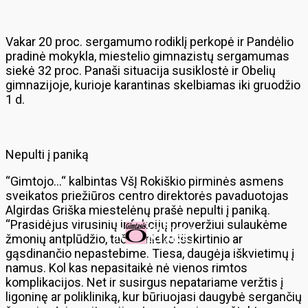
Vakar 20 proc. sergamumo rodiklį perkopė ir Pandėlio
pradinė mokykla, miestelio gimnazistų sergamumas
siekė 32 proc. Panaši situacija susiklostė ir Obelių
gimnazijoje, kurioje karantinas skelbiamas iki gruodžio
1 d.
Nepulti į paniką
“Gimtojo…“ kalbintas VšĮ Rokiškio pirminės asmens
sveikatos priežiūros centro direktorės pavaduotojas
Algirdas Griška miestelėnų prašė nepulti į paniką.
“Prasidėjus virusinių infekcijų proveržiui sulaukėme
žmonių antplūdžio, tačiau nieko išskirtinio ar
gąsdinančio nepastebime. Tiesa, daugėja iškvietimų į
namus. Kol kas nepasitaikė nė vienos rimtos
komplikacijos. Net ir susirgus nepatariame veržtis į
ligoninę ar polikliniką, kur būriuojasi daugybė sergančių