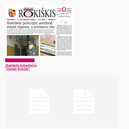
Laikraščio archyvas
Skaitykite antradienio
“Gimtąjį Rokiškį”