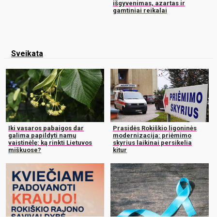
išgyvenimas, azartas ir
gamtiniai reikalai
Sveikata
Iki vasaros pabaigos dar
Prasidės Rokiškio ligoninės
galima papildyti namų
modernizacija: priėmimo
vaistinėlę: ką rinkti Lietuvos
skyrius laikinai persikelia
miškuose?
kitur