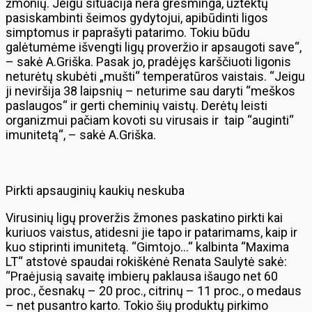
žmonių. Jeigu situacija nėra grėsminga, užtektų
pasiskambinti šeimos gydytojui, apibūdinti ligos
simptomus ir paprašyti patarimo. Tokiu būdu
galėtumėme išvengti ligų proveržio ir apsaugoti save“,
– sakė A.Griška. Pasak jo, pradėjęs karščiuoti ligonis
neturėtų skubėti „mušti“ temperatūros vaistais. “Jeigu
ji neviršija 38 laipsnių – neturime sau daryti “meškos
paslaugos“ ir gerti cheminių vaistų. Derėtų leisti
organizmui pačiam kovoti su virusais ir taip “auginti“
imunitetą“, – sakė A.Griška.
Pirkti apsauginių kaukių neskuba
Virusinių ligų proveržis žmones paskatino pirkti kai
kuriuos vaistus, atidesni jie tapo ir patarimams, kaip ir
kuo stiprinti imunitetą. “Gimtojo…“ kalbinta “Maxima
LT“ atstovė spaudai rokiškėnė Renata Saulytė sakė:
“Praėjusią savaitę imbierų paklausa išaugo net 60
proc., česnakų – 20 proc., citrinų – 11 proc., o medaus
– net pusantro karto. Tokio šių produktų pirkimo