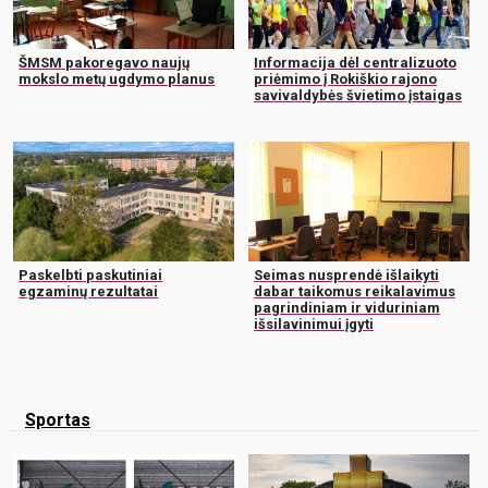
ŠMSM pakoregavo naujų
Informacija dėl centralizuoto
mokslo metų ugdymo planus
priėmimo į Rokiškio rajono
savivaldybės švietimo įstaigas
Paskelbti paskutiniai
Seimas nusprendė išlaikyti
egzaminų rezultatai
dabar taikomus reikalavimus
pagrindiniam ir viduriniam
išsilavinimui įgyti
Sportas