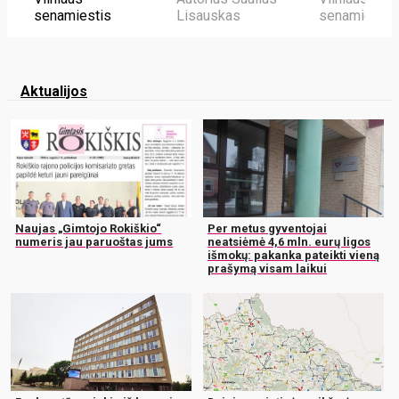
senamiestis
Lisauskas
senamiestis
Aktualijos
Naujas „Gimtojo Rokiškio“
Per metus gyventojai
numeris jau paruoštas jums
neatsiėmė 4,6 mln. eurų ligos
išmokų: pakanka pateikti vieną
prašymą visam laikui