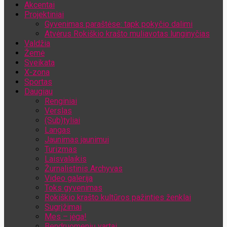
Akcentai
Jūsų el. pašto adresas
Projektiniai
Gyvenimas paraštėse: tapk pokyčio dalimi
Atvėrus Rokiškio krašto muliavotas lunginyčias
Valdžia
Žemė
Sveikata
X-zona
Sportas
Daugiau
Renginiai
Verslas
(Sub)tyliai
Langas
Jaunimas jaunimui
Turizmas
Laisvalaikis
Žurnalistinis Archyvas
Video galerija
Toks gyvenimas
Rokiškio krašto kultūros pažinties ženklai
Sugrįžimai
Mes – jėga!
Bendruomenių vartai