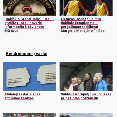
„Rokiškio Grand Rally“ – nauji
Lietuvos U20 paplūdimio
greičio ruožai ir svarbi
tinklinio čempionate –
informacija kiekvienam
pergalingas rokiškėno
žiūrovui
Margirio Motiejūno finišas
Bendruomenių vartai
Atidengtas dar vienas
Subtilus ir truputį čiurlioniškas
atminimo ženklas
pripažintas gražiausiu