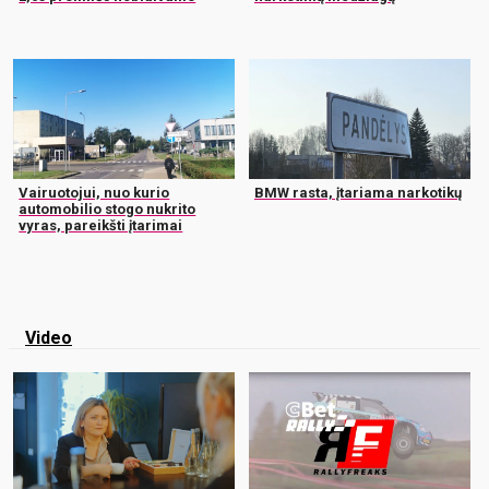
Vairuotojui, nuo kurio
BMW rasta, įtariama narkotikų
automobilio stogo nukrito
vyras, pareikšti įtarimai
Video