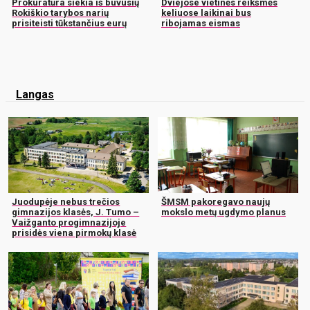
Prokuratūra siekia iš buvusių
Dviejose vietinės reikšmės
Rokiškio tarybos narių
keliuose laikinai bus
prisiteisti tūkstančius eurų
ribojamas eismas
Langas
Juodupėje nebus trečios
ŠMSM pakoregavo naujų
gimnazijos klasės, J. Tumo –
mokslo metų ugdymo planus
Vaižganto progimnazijoje
prisidės viena pirmokų klasė