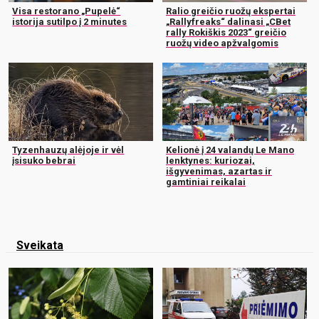
Visa restorano „Pupelė“
Ralio greičio ruožų ekspertai
istorija sutilpo į 2 minutes
„Rallyfreaks“ dalinasi „CBet
rally Rokiškis 2023“ greičio
ruožų video apžvalgomis
Tyzenhauzų alėjoje ir vėl
Kelionė į 24 valandų Le Mano
įsisuko bebrai
lenktynes: kuriozai,
išgyvenimas, azartas ir
gamtiniai reikalai
Sveikata