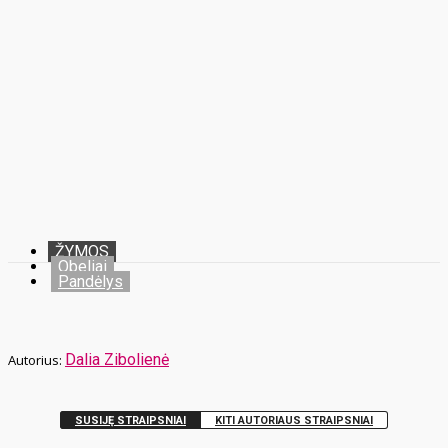
ŽYMOS
Obeliai
Pandėlys
Dalia Zibolienė
SUSIJĘ STRAIPSNIAI
KITI AUTORIAUS STRAIPSNIAI