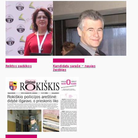
Laikraščio archyvas
Laikraščio archyvas
Įteiktos padėkos
Kandidatų sąraše – naujas
žaidėjas
Laikraščio archyvas