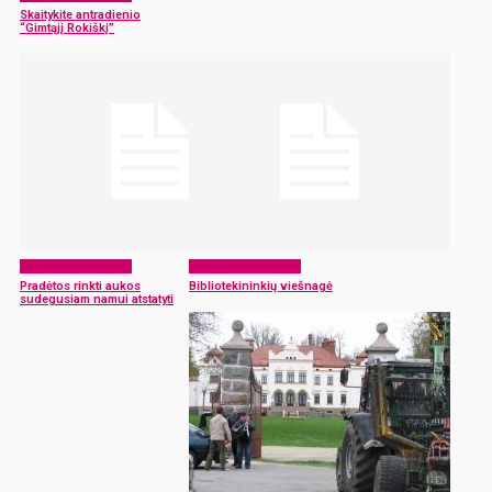
Skaitykite antradienio
“Gimtąjį Rokiškį”
Laikraščio archyvas
Laikraščio archyvas
Pradėtos rinkti aukos
Bibliotekininkių viešnagė
sudegusiam namui atstatyti