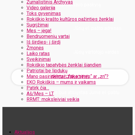
Žurnalistinis Archyvas
Užregistruokite savo paskyrą
Video galerija
Toks gyvenimas
Rokiškio krašto kultūros pažinties ženklai
Sugrįžimai
Jūsų el. pašto adresas
Mes – jėga!
Bendruomenių vartai
Iš širdies- į širdį
Žmonės
Jūsų vartotojo vardas
Laiko ratas
Sveikinimai
Rokiškio tapatybės ženklai šiandien
Patriotai be lipdukų
Mano pasirinkimai: „fake news“ ar „zn“?
EKO Rokiškis – mums ir vaikams
Patirk čia…
Jūsų slaptažodis bus atsiųstas Jums el. paštu
Aš/Mes – LT
RRMT: moksleiviai veikia
Atstatykite savo slaptažodį
Aktualijos