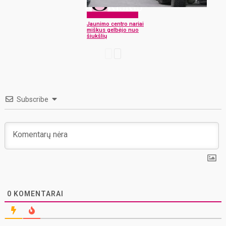
Laikraščio archyvas
Jaunimo centro nariai
miškus gelbėjo nuo
šiukšlių
Subscribe
0
KOMENTARAI