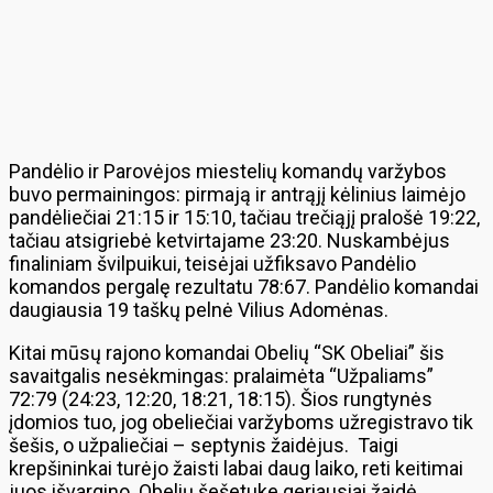
Pandėlio ir Parovėjos miestelių komandų varžybos
buvo permainingos: pirmają ir antrąjį kėlinius laimėjo
pandėliečiai 21:15 ir 15:10, tačiau trečiąjį pralošė 19:22,
tačiau atsigriebė ketvirtajame 23:20. Nuskambėjus
finaliniam švilpuikui, teisėjai užfiksavo Pandėlio
komandos pergalę rezultatu 78:67. Pandėlio komandai
daugiausia 19 taškų pelnė Vilius Adomėnas.
Kitai mūsų rajono komandai Obelių “SK Obeliai” šis
savaitgalis nesėkmingas: pralaimėta “Užpaliams”
72:79 (24:23, 12:20, 18:21, 18:15). Šios rungtynės
įdomios tuo, jog obeliečiai varžyboms užregistravo tik
šešis, o užpaliečiai – septynis žaidėjus. Taigi
krepšininkai turėjo žaisti labai daug laiko, reti keitimai
juos išvargino. Obelių šešetuke geriausiai žaidė