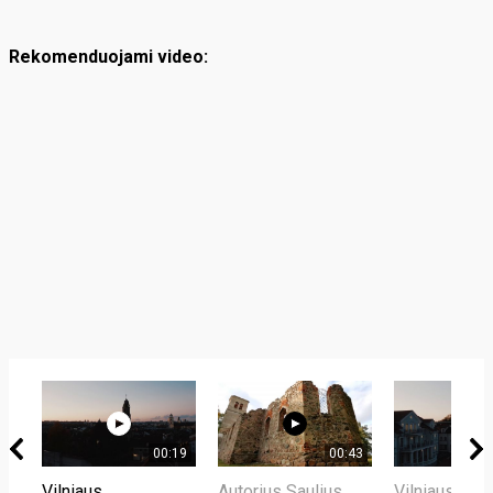
Rekomenduojami video:
00:19
00:43
Vilniaus
Autorius Saulius
Vilniaus