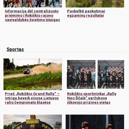
Informacija dėl centralizuoto
Paskelbti paskutiniai
priėmimo į Rokiškio rajono
egzaminų rezultatai
savivaldybės švietimo įstaigas
Sportas
Prieš „Rokiškio Grand Rally“ –
Rokiškio sportininkai „Rally
intriga beveik visose Lietuvos
Neo Šilalė“ varžybose
ralio čempionato klasėse
iškovojo prizines vietas