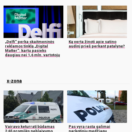
„Delfi“ perka skaitmeninės
Ką verta žinoti apie satino
reklamos tinklą „Digital
audinį prieš perkant patalynę?
Matter“: kartu pasieks
daugiau nei 1,6 mln. vartotojų
x-zona
Vairavo keturratį būdamas
Pas vyrą rasta galimai
2,65 promilės neblaivumo
narkotinių medžiagų