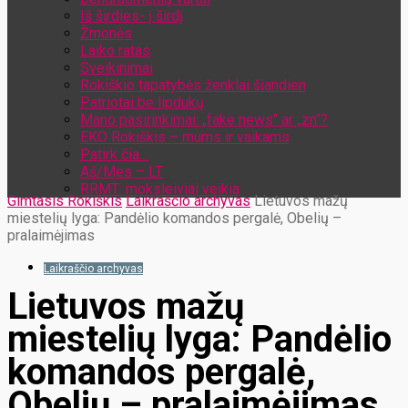
Iš širdies- į širdį
Žmonės
Laiko ratas
Sveikinimai
Rokiškio tapatybės ženklai šiandien
Patriotai be lipdukų
Mano pasirinkimai: „fake news“ ar „zn“?
EKO Rokiškis – mums ir vaikams
Patirk čia…
Aš/Mes – LT
RRMT: moksleiviai veikia
Gimtasis Rokiškis
Laikraščio archyvas
Lietuvos mažų
miestelių lyga: Pandėlio komandos pergalė, Obelių –
pralaimėjimas
Laikraščio archyvas
Lietuvos mažų
miestelių lyga: Pandėlio
komandos pergalė,
Obelių – pralaimėjimas