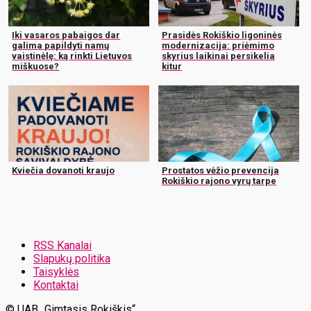
Iki vasaros pabaigos dar
Prasidės Rokiškio ligoninės
galima papildyti namų
modernizacija: priėmimo
vaistinėlę: ką rinkti Lietuvos
skyrius laikinai persikelia
miškuose?
kitur
Kviečia dovanoti kraujo
Prostatos vėžio prevencija
Rokiškio rajono vyrų tarpe
RSS Kanalai
Slapukų politika
Taisyklės
Kontaktai
© UAB „Gimtasis Rokiškis“