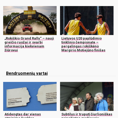
„Rokiškio Grand Rally“ – nauji
Lietuvos U20 paplūdimio
greičio ruožai ir svarbi
tinklinio čempionate –
informacija kiekvienam
pergalingas rokiškėno
žiūrovui
Margirio Motiejūno finišas
Bendruomenių vartai
Atidengtas dar vienas
Subtilus ir truputį čiurlioniškas