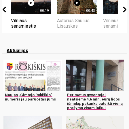
00:19
00:43
Vilniaus
Autorius Saulius
Vilniaus
senamiestis
Lisauskas
senamiestis
Aktualijos
Naujas „Gimtojo Rokiškio“
Per metus gyventojai
numeris jau paruoštas jums
neatsiėmė 4,6 mln. eurų ligos
išmokų: pakanka pateikti vieną
prašymą visam laikui