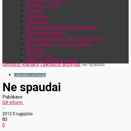
Iš širdies- į širdį
Žmonės
Laiko ratas
Sveikinimai
Rokiškio tapatybės ženklai šiandien
Patriotai be lipdukų
Mano pasirinkimai: „fake news“ ar „zn“?
EKO Rokiškis – mums ir vaikams
Patirk čia…
Aš/Mes – LT
RRMT: moksleiviai veikia
Gimtasis Rokiškis
Laikraščio archyvas
Ne spaudai
Laikraščio archyvas
Ne spaudai
Publikavo
GR inform.
-
2012 3 rugpjūčio
83
0