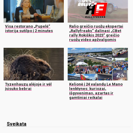
Visa restorano „Pupelė“
Ralio greičio ruožų ekspertai
istorija sutilpo į 2 minutes
„Rallyfreaks“ dalinasi „CBet
rally Rokiškis 2023“ greičio
ruožų video apžvalgomis
Tyzenhauzų alėjoje ir vėl
Kelionė į 24 valandų Le Mano
įsisuko bebrai
lenktynes: kuriozai,
išgyvenimas, azartas ir
gamtiniai reikalai
Sveikata