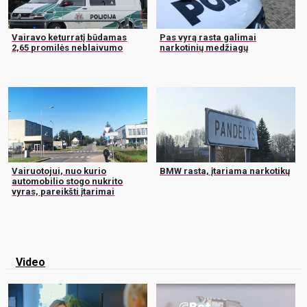
Vairavo keturratį būdamas
Pas vyrą rasta galimai
2,65 promilės neblaivumo
narkotinių medžiagų
Vairuotojui, nuo kurio
BMW rasta, įtariama narkotikų
automobilio stogo nukrito
vyras, pareikšti įtarimai
Video