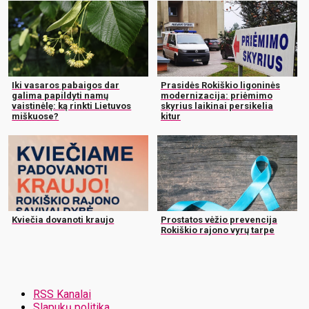
Iki vasaros pabaigos dar
Prasidės Rokiškio ligoninės
galima papildyti namų
modernizacija: priėmimo
vaistinėlę: ką rinkti Lietuvos
skyrius laikinai persikelia
miškuose?
kitur
Kviečia dovanoti kraujo
Prostatos vėžio prevencija
Rokiškio rajono vyrų tarpe
RSS Kanalai
Slapukų politika