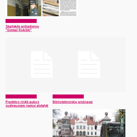
Laikraščio archyvas
Skaitykite antradienio
“Gimtąjį Rokiškį”
Laikraščio archyvas
Laikraščio archyvas
Pradėtos rinkti aukos
Bibliotekininkių viešnagė
sudegusiam namui atstatyti