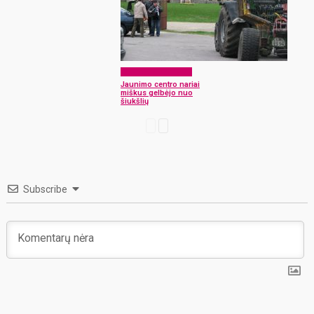
Laikraščio archyvas
Jaunimo centro nariai
miškus gelbėjo nuo
šiukšlių
Subscribe