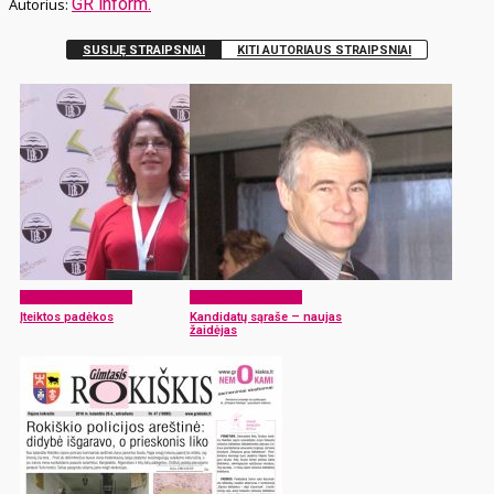
GR inform.
SUSIJĘ STRAIPSNIAI
KITI AUTORIAUS STRAIPSNIAI
Laikraščio archyvas
Laikraščio archyvas
Įteiktos padėkos
Kandidatų sąraše – naujas
žaidėjas