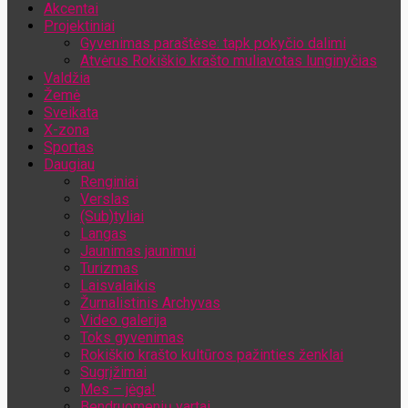
Akcentai
Jūsų el. pašto adresas
Projektiniai
Gyvenimas paraštėse: tapk pokyčio dalimi
Atvėrus Rokiškio krašto muliavotas lunginyčias
Valdžia
Žemė
Sveikata
X-zona
Sportas
Daugiau
Renginiai
Verslas
(Sub)tyliai
Langas
Jaunimas jaunimui
Turizmas
Laisvalaikis
Žurnalistinis Archyvas
Video galerija
Toks gyvenimas
Rokiškio krašto kultūros pažinties ženklai
Sugrįžimai
Mes – jėga!
Bendruomenių vartai