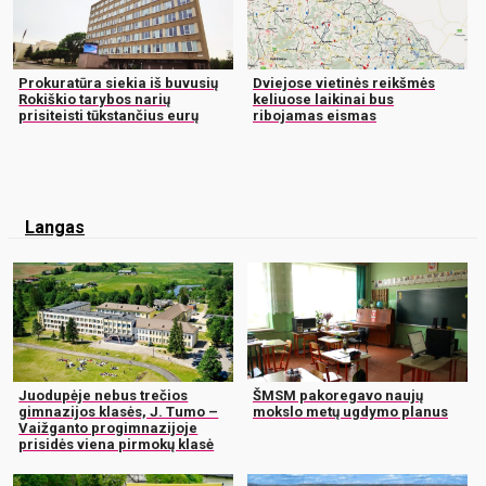
Prokuratūra siekia iš buvusių
Dviejose vietinės reikšmės
Rokiškio tarybos narių
keliuose laikinai bus
prisiteisti tūkstančius eurų
ribojamas eismas
Langas
Juodupėje nebus trečios
ŠMSM pakoregavo naujų
gimnazijos klasės, J. Tumo –
mokslo metų ugdymo planus
Vaižganto progimnazijoje
prisidės viena pirmokų klasė