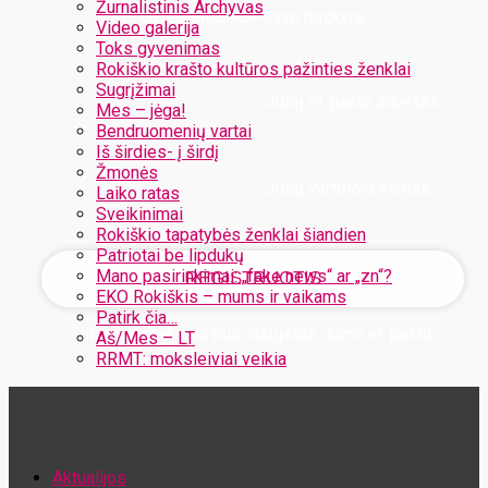
Žurnalistinis Archyvas
Užregistruokite savo paskyrą
Video galerija
Toks gyvenimas
Rokiškio krašto kultūros pažinties ženklai
Sugrįžimai
Jūsų el. pašto adresas
Mes – jėga!
Bendruomenių vartai
Iš širdies- į širdį
Žmonės
Jūsų vartotojo vardas
Laiko ratas
Sveikinimai
Rokiškio tapatybės ženklai šiandien
Patriotai be lipdukų
Mano pasirinkimai: „fake news“ ar „zn“?
EKO Rokiškis – mums ir vaikams
Patirk čia…
Jūsų slaptažodis bus atsiųstas Jums el. paštu
Aš/Mes – LT
RRMT: moksleiviai veikia
Atstatykite savo slaptažodį
Aktualijos