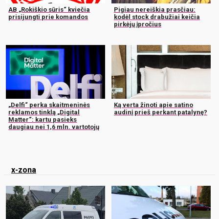
AB „Rokiškio sūris“ kviečia
Pigiau nereiškia prasčiau:
prisijungti prie komandos
kodėl stock drabužiai keičia
pirkėjų įpročius
„Delfi“ perka skaitmeninės
Ką verta žinoti apie satino
reklamos tinklą „Digital
audinį prieš perkant patalynę?
Matter“: kartu pasieks
daugiau nei 1,6 mln. vartotojų
x-zona