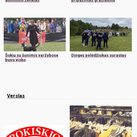
atminimo ženklas
pripažintas gražiausiu
Šokių su šunimis varžybose
Dingęs pelėdžiukas surastas
buvo visko
Verslas