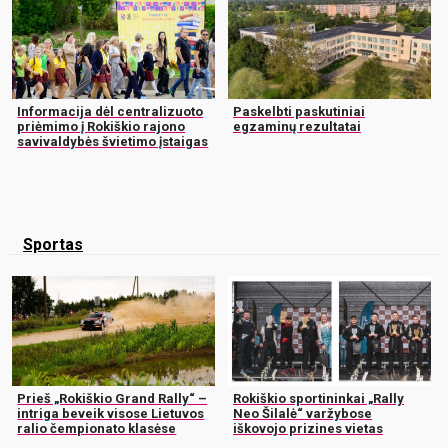
Informacija dėl centralizuoto
Paskelbti paskutiniai
priėmimo į Rokiškio rajono
egzaminų rezultatai
savivaldybės švietimo įstaigas
Sportas
Prieš „Rokiškio Grand Rally“ –
Rokiškio sportininkai „Rally
intriga beveik visose Lietuvos
Neo Šilalė“ varžybose
ralio čempionato klasėse
iškovojo prizines vietas