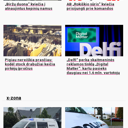
„Biržų duona“ kviečia į
AB „Rokiškio sūris“ kviečia
atnaujintus kepinių namus
prisijungti prie komandos
Pigiau nereiškia prasčiau:
„Delfi“ perka skaitmeninės
kodėl stock drabužiai keičia
reklamos tinklą „Digital
pirkėjų įpročius
Matter“: kartu pasieks
daugiau nei 1,6 mln. vartotojų
x-zona