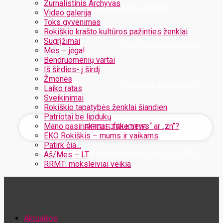
Žurnalistinis Archyvas
Užregistruokite savo paskyrą
Video galerija
Toks gyvenimas
Rokiškio krašto kultūros pažinties ženklai
Sugrįžimai
Jūsų el. pašto adresas
Mes – jėga!
Bendruomenių vartai
Iš širdies- į širdį
Žmonės
Jūsų vartotojo vardas
Laiko ratas
Sveikinimai
Rokiškio tapatybės ženklai šiandien
Patriotai be lipdukų
Mano pasirinkimai: „fake news“ ar „zn“?
EKO Rokiškis – mums ir vaikams
Patirk čia…
Jūsų slaptažodis bus atsiųstas Jums el. paštu
Aš/Mes – LT
RRMT: moksleiviai veikia
Atstatykite savo slaptažodį
Aktualijos