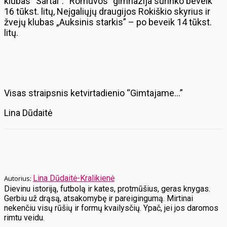
klubas “Sartai”. “Romuvos” gimnazija surinko beveik
16 tūkst. litų, Neįgaliųjų draugijos Rokiškio skyrius ir
žvejų klubas „Auksinis starkis” – po beveik 14 tūkst.
litų.
Visas straipsnis ketvirtadienio “Gimtajame…”
Lina Dūdaitė
Lina Dūdaitė-Kralikienė
Dievinu istoriją, futbolą ir kates, protmūšius, geras knygas.
Gerbiu už drąsą, atsakomybę ir pareigingumą. Mirtinai
nekenčiu visų rūšių ir formų kvailysčių. Ypač, jei jos daromos
rimtu veidu.