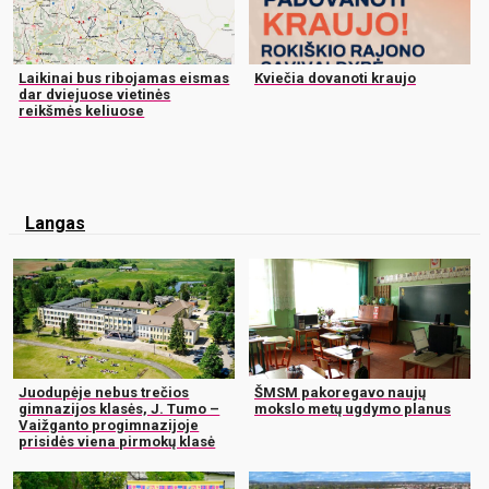
Laikinai bus ribojamas eismas
Kviečia dovanoti kraujo
dar dviejuose vietinės
reikšmės keliuose
Langas
Juodupėje nebus trečios
ŠMSM pakoregavo naujų
gimnazijos klasės, J. Tumo –
mokslo metų ugdymo planus
Vaižganto progimnazijoje
prisidės viena pirmokų klasė