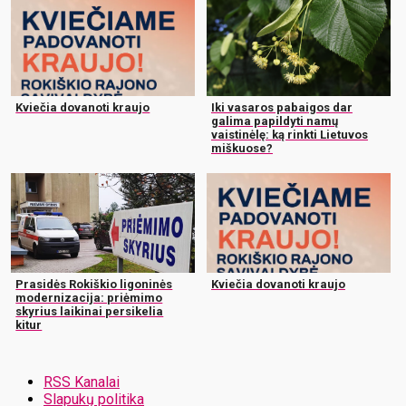
Kviečia dovanoti kraujo
Iki vasaros pabaigos dar
galima papildyti namų
vaistinėlę: ką rinkti Lietuvos
miškuose?
Prasidės Rokiškio ligoninės
Kviečia dovanoti kraujo
modernizacija: priėmimo
skyrius laikinai persikelia
kitur
RSS Kanalai
Slapukų politika