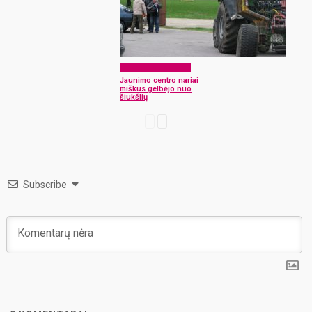
Laikraščio archyvas
Jaunimo centro nariai
miškus gelbėjo nuo
šiukšlių
Subscribe