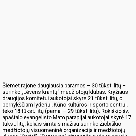
Šiemet rajone daugiausia paramos – 30 tūkst. litų –
surinko „Lėvens krantų“ medžiotojų klubas. Kryžiaus
draugijos komitetui aukotojai skyrė 21 tūkst. litų, o
pernykščiam lyderiui, Kūno kultūros ir sporto centrui,
teko 18 tūkst. litų (pernai – 29 tūkst. litų). Rokiškio šv.
apaštalo evangelisto Mato parapijai aukotojai skyrė 17
tūkst. litų, keliais šimtais mažiau surinko Žiobiškio
medžiotojų visuomeninė organizacija ir medžiotojų