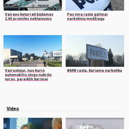
Vairavo keturratį būdamas
Pas vyrą rasta galimai
2,65 promilės neblaivumo
narkotinių medžiagų
Vairuotojui, nuo kurio
BMW rasta, įtariama narkotikų
automobilio stogo nukrito
vyras, pareikšti įtarimai
Video