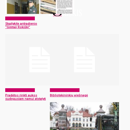
Laikraščio archyvas
Skaitykite antradienio
“Gimtąjį Rokiškį”
Laikraščio archyvas
Laikraščio archyvas
Pradėtos rinkti aukos
Bibliotekininkių viešnagė
sudegusiam namui atstatyti