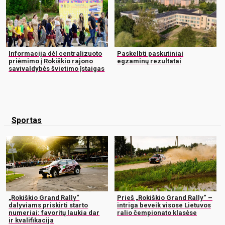
Informacija dėl centralizuoto
Paskelbti paskutiniai
priėmimo į Rokiškio rajono
egzaminų rezultatai
savivaldybės švietimo įstaigas
Sportas
„Rokiškio Grand Rally“
Prieš „Rokiškio Grand Rally“ –
dalyviams priskirti starto
intriga beveik visose Lietuvos
numeriai: favoritų laukia dar
ralio čempionato klasėse
ir kvalifikacija