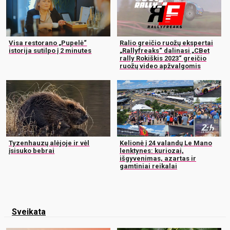
Visa restorano „Pupelė“
Ralio greičio ruožų ekspertai
istorija sutilpo į 2 minutes
„Rallyfreaks“ dalinasi „CBet
rally Rokiškis 2023“ greičio
ruožų video apžvalgomis
Tyzenhauzų alėjoje ir vėl
Kelionė į 24 valandų Le Mano
įsisuko bebrai
lenktynes: kuriozai,
išgyvenimas, azartas ir
gamtiniai reikalai
Sveikata