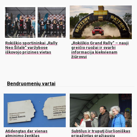
Rokiškio sportininkai „Rally
„Rokiškio Grand Rally“ – nauji
Neo Šilalė“ varžybose
greičio ruožai ir svarbi
iškovojo prizines vietas
informacija kiekvienam
žiūrovui
Bendruomenių vartai
Atidengtas dar vienas
Subtilus ir truputį čiurlioniškas
atminimo ženklas
pripažintas gražiausiu