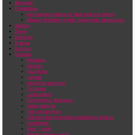
Akcentai
Jūsų el. pašto adresas
Projektiniai
Gyvenimas paraštėse: tapk pokyčio dalimi
Atvėrus Rokiškio krašto muliavotas lunginyčias
Valdžia
Žemė
Sveikata
X-zona
Sportas
Daugiau
Renginiai
Verslas
(Sub)tyliai
Langas
Jaunimas jaunimui
Turizmas
Laisvalaikis
Žurnalistinis Archyvas
Video galerija
Toks gyvenimas
Rokiškio krašto kultūros pažinties ženklai
Sugrįžimai
Mes – jėga!
Bendruomenių vartai