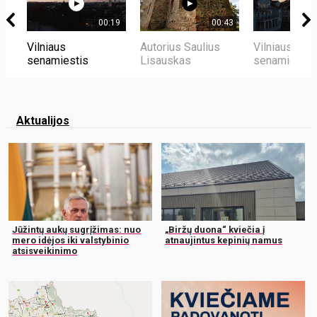
00:19
00:43
Vilniaus
Autorius Saulius
Vilniaus
senamiestis
Lisauskas
senamiestis
Aktualijos
Jūžintų aukų sugrįžimas: nuo
„Biržų duona“ kviečia į
mero idėjos iki valstybinio
atnaujintus kepinių namus
atsisveikinimo