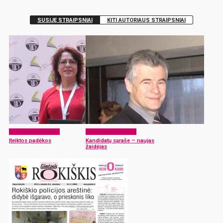
SUSIJĘ STRAIPSNIAI
KITI AUTORIAUS STRAIPSNIAI
Laikraščio archyvas
Laikraščio archyvas
Įteiktos padėkos
Kandidatų sąraše – naujas
žaidėjas