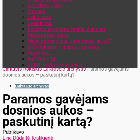
Iš širdies- į širdį
Žmonės
Laiko ratas
Sveikinimai
Rokiškio tapatybės ženklai šiandien
Patriotai be lipdukų
Mano pasirinkimai: „fake news“ ar „zn“?
EKO Rokiškis – mums ir vaikams
Patirk čia…
Aš/Mes – LT
RRMT: moksleiviai veikia
Gimtasis Rokiškis
Laikraščio archyvas
Paramos gavėjams
dosnios aukos – paskutinį kartą?
Laikraščio archyvas
Paramos gavėjams
dosnios aukos –
paskutinį kartą?
Publikavo
Lina Dūdaitė-Kralikienė