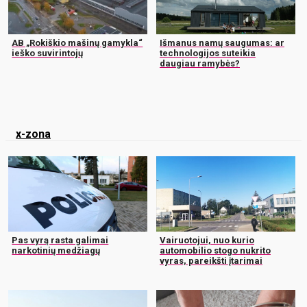
AB „Rokiškio mašinų gamykla“
Išmanus namų saugumas: ar
ieško suvirintojų
technologijos suteikia
daugiau ramybės?
x-zona
Pas vyrą rasta galimai
Vairuotojui, nuo kurio
narkotinių medžiagų
automobilio stogo nukrito
vyras, pareikšti įtarimai