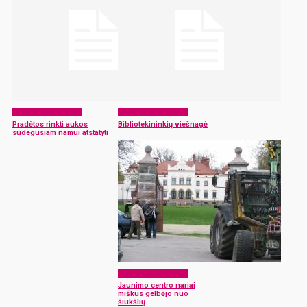
Laikraščio archyvas
Laikraščio archyvas
Pradėtos rinkti aukos
Bibliotekininkių viešnagė
sudegusiam namui atstatyti
Laikraščio archyvas
Jaunimo centro nariai
miškus gelbėjo nuo
šiukšlių