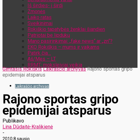
Iš širdies- į širdį
Žmonės
Laiko ratas
Sveikinimai
Rokiškio tapatybės ženklai šiandien
Patriotai be lipdukų
Mano pasirinkimai: „fake news“ ar „zn“?
EKO Rokiškis – mums ir vaikams
Patirk čia…
Aš/Mes – LT
RRMT: moksleiviai veikia
Gimtasis Rokiškis
Laikraščio archyvas
Rajono sportas gripo
epidemijai atsparus
Laikraščio archyvas
Rajono sportas gripo
epidemijai atsparus
Publikavo
Lina Dūdaitė-Kralikienė
-
2010 8 sausio