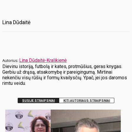
Lina Dūdaitė
Lina Dūdaitė-Kralikienė
Dievinu istoriją, futbolą ir kates, protmūšius, geras knygas.
Gerbiu už drąsą, atsakomybę ir pareigingumą. Mirtinai
nekenčiu visų rūšių ir formų kvailysčių. Ypač, jei jos daromos
rimtu veidu.
SUSIJĘ STRAIPSNIAI
KITI AUTORIAUS STRAIPSNIAI