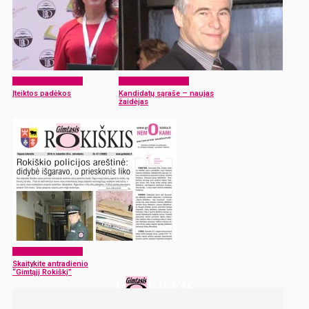
Laikraščio archyvas
Laikraščio archyvas
Įteiktos padėkos
Kandidatų sąraše – naujas
žaidėjas
Laikraščio archyvas
Skaitykite antradienio
“Gimtąjį Rokiškį”