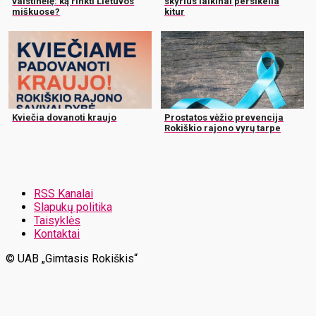
vaistinėlę: ką rinkti Lietuvos
skyrius laikinai persikelia
miškuose?
kitur
Kviečia dovanoti kraujo
Prostatos vėžio prevencija
Rokiškio rajono vyrų tarpe
RSS Kanalai
Slapukų politika
Taisyklės
Kontaktai
© UAB „Gimtasis Rokiškis“