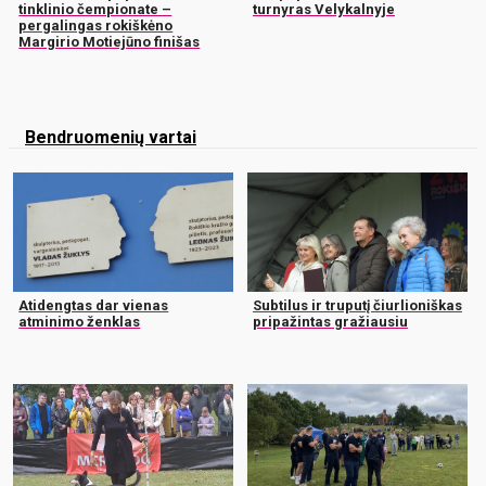
tinklinio čempionate –
turnyras Velykalnyje
pergalingas rokiškėno
Margirio Motiejūno finišas
Bendruomenių vartai
Atidengtas dar vienas
Subtilus ir truputį čiurlioniškas
atminimo ženklas
pripažintas gražiausiu