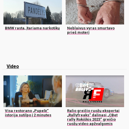
BMW rasta, įtariama narkotikų
Neblaivus vyras smurtavo
prieš moterį
Video
Visa restorano „Pupelė“
Ralio greičio ruožų ekspertai
istorija sutilpo į 2 minutes
„Rallyfreaks“ dalinasi „CBet
rally Rokiškis 2023“ greičio
ruožų video apžvalgomis