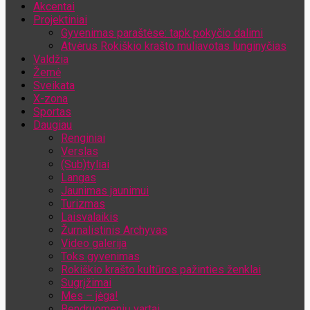
Akcentai
Jūsų el. pašto adresas
Projektiniai
Gyvenimas paraštėse: tapk pokyčio dalimi
Atvėrus Rokiškio krašto muliavotas lunginyčias
Valdžia
Žemė
Sveikata
X-zona
Sportas
Daugiau
Renginiai
Verslas
(Sub)tyliai
Langas
Jaunimas jaunimui
Turizmas
Laisvalaikis
Žurnalistinis Archyvas
Video galerija
Toks gyvenimas
Rokiškio krašto kultūros pažinties ženklai
Sugrįžimai
Mes – jėga!
Bendruomenių vartai