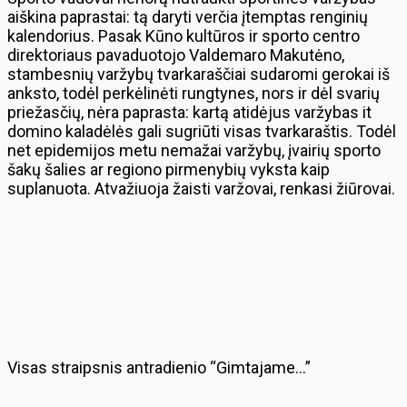
aiškina paprastai: tą daryti verčia įtemptas renginių
kalendorius. Pasak Kūno kultūros ir sporto centro
direktoriaus pavaduotojo Valdemaro Makutėno,
stambesnių varžybų tvarkaraščiai sudaromi gerokai iš
anksto, todėl perkėlinėti rungtynes, nors ir dėl svarių
priežasčių, nėra paprasta: kartą atidėjus varžybas it
domino kaladėlės gali sugriūti visas tvarkaraštis. Todėl
net epidemijos metu nemažai varžybų, įvairių sporto
šakų šalies ar regiono pirmenybių vyksta kaip
suplanuota. Atvažiuoja žaisti varžovai, renkasi žiūrovai.
Visas straipsnis antradienio “Gimtajame…”