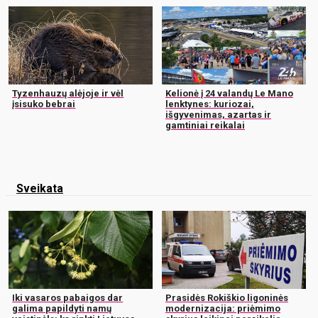
Tyzenhauzų alėjoje ir vėl
Kelionė į 24 valandų Le Mano
įsisuko bebrai
lenktynes: kuriozai,
išgyvenimas, azartas ir
gamtiniai reikalai
Sveikata
Iki vasaros pabaigos dar
Prasidės Rokiškio ligoninės
galima papildyti namų
modernizacija: priėmimo