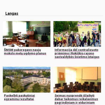
Langas
ŠMSM pakoregavo naujų
Informacija dėl centralizuoto
mokslo metų ugdymo planus
priėmimo į Rokiškio rajono
savivaldybės švietimo įstaigas
Paskelbti paskutiniai
Seimas nusprendė išlaikyti
egzaminų rezultatai
dabar taikomus reikalavimus
pagrindiniam ir viduriniam