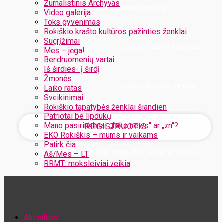
Žurnalistinis Archyvas
Užregistruokite savo paskyrą
Video galerija
Toks gyvenimas
Rokiškio krašto kultūros pažinties ženklai
Sugrįžimai
Jūsų el. pašto adresas
Mes – jėga!
Bendruomenių vartai
Iš širdies- į širdį
Žmonės
Jūsų vartotojo vardas
Laiko ratas
Sveikinimai
Rokiškio tapatybės ženklai šiandien
Patriotai be lipdukų
Mano pasirinkimai: „fake news“ ar „zn“?
EKO Rokiškis – mums ir vaikams
Patirk čia…
Jūsų slaptažodis bus atsiųstas Jums el. paštu
Aš/Mes – LT
RRMT: moksleiviai veikia
Atstatykite savo slaptažodį
Aktualijos