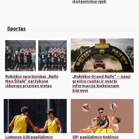
išsilavinimui įgyti
Sportas
Rokiškio sportininkai „Rally
„Rokiškio Grand Rally“ – nauji
Neo Šilalė“ varžybose
greičio ruožai ir svarbi
iškovojo prizines vietas
informacija kiekvienam
žiūrovui
Lietuvos U20 paplūdimio
SIP paplūdimio tinklinio