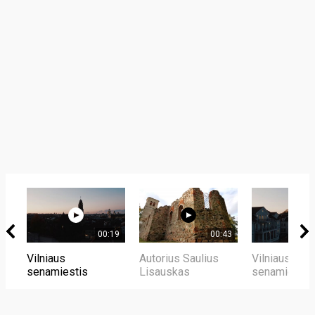
00:19
00:43
Vilniaus
Autorius Saulius
Vilniaus
senamiestis
Lisauskas
senamiestis