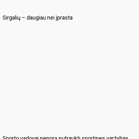
Sirgalių – daugiau nei įprasta
Sporto vadovai nenorą nutraukti sportines varžybas