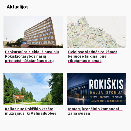
Aktualijos
Prokuratūra siekia iš buvusių
Dviejose vietinės reikšmės
Rokiškio tarybos narių
keliuose laikinai bus
prisiteisti tūkstančius eurų
ribojamas eismas
Kelias nuo Rokiškio krašto
Moterų krepšinio komandai –
muziejaus iki Velniaduobės
žalia šviesa