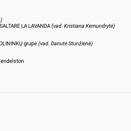
s)
vas SALTARE LA LAVANDA
(vad. Kristiana Kemundrytė)
NDOLININKŲ grupė
(vad. Danutė Stunžienė)
Bendelston