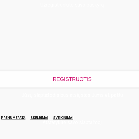
Užregistruokite savo paskyrą
Jūsų slaptažodis bus atsiųstas Jums el. paštu
PRENUMERATA
SKELBIMAI
SVEIKINIMAI
Atstatykite savo slaptažodį