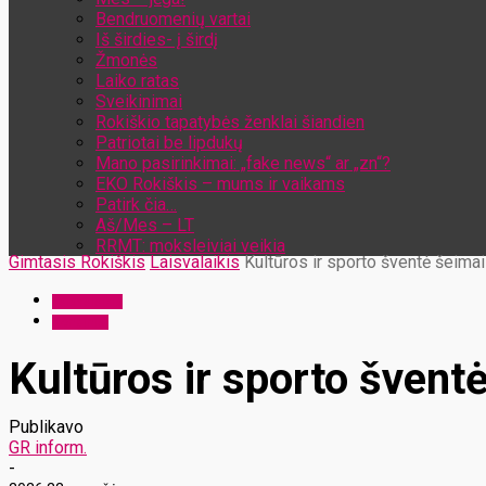
Bendruomenių vartai
Iš širdies- į širdį
Žmonės
Laiko ratas
Sveikinimai
Rokiškio tapatybės ženklai šiandien
Patriotai be lipdukų
Mano pasirinkimai: „fake news“ ar „zn“?
EKO Rokiškis – mums ir vaikams
Patirk čia…
Aš/Mes – LT
RRMT: moksleiviai veikia
Gimtasis Rokiškis
Laisvalaikis
Kultūros ir sporto šventė šei
Laisvalaikis
Renginiai
Kultūros ir sporto šve
Publikavo
GR inform.
-