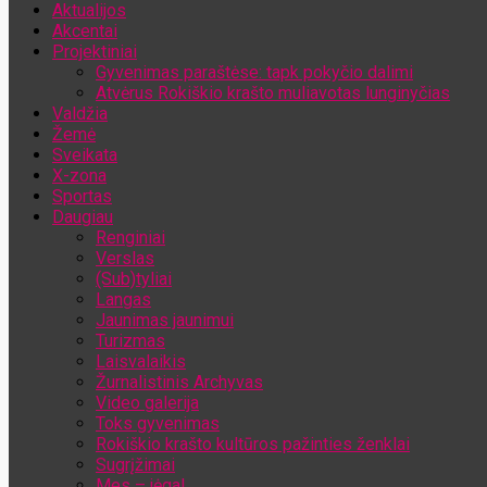
Aktualijos
Jūsų el. pašto adresas
Akcentai
Projektiniai
Gyvenimas paraštėse: tapk pokyčio dalimi
Atvėrus Rokiškio krašto muliavotas lunginyčias
Valdžia
Žemė
Sveikata
X-zona
Sportas
Daugiau
Renginiai
Verslas
(Sub)tyliai
Langas
Jaunimas jaunimui
Turizmas
Laisvalaikis
Žurnalistinis Archyvas
Video galerija
Toks gyvenimas
Rokiškio krašto kultūros pažinties ženklai
Sugrįžimai
Mes – jėga!