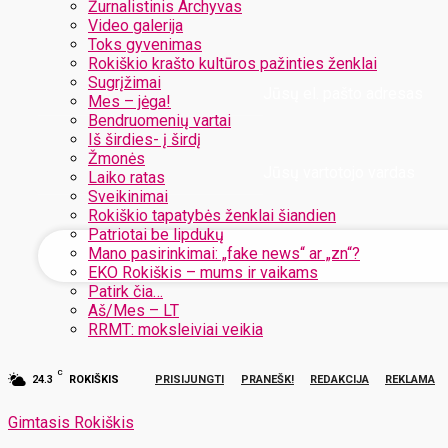
Žurnalistinis Archyvas
Video galerija
Toks gyvenimas
Rokiškio krašto kultūros pažinties ženklai
Sugrįžimai
Jūsų el. pašto adresas
Mes – jėga!
Bendruomenių vartai
Iš širdies- į širdį
Žmonės
Jūsų vartotojo vardas
Laiko ratas
Sveikinimai
Rokiškio tapatybės ženklai šiandien
Patriotai be lipdukų
Mano pasirinkimai: „fake news“ ar „zn“?
EKO Rokiškis – mums ir vaikams
Patirk čia…
Aš/Mes – LT
RRMT: moksleiviai veikia
C
24.3
ROKIŠKIS
PRISIJUNGTI
PRANEŠK!
REDAKCIJA
REKLAMA
Gimtasis Rokiškis