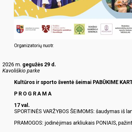
Organizatorių nuotr.
2026 m.
gegužės 29 d.
Kavoliškio parke
Kultūros ir sporto šventė šeimai PABŪKIME KAR
P R O G R A M A
17 val.
SPORTINĖS VARŽYBOS ŠEIMOMS: šaudymas iš lank
PRAMOGOS: jodinėjimas arkliukais PONIAIS, pažint