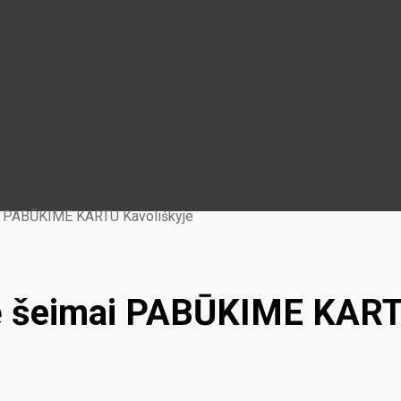
mai PABŪKIME KARTU Kavoliškyje
ntė šeimai PABŪKIME KART