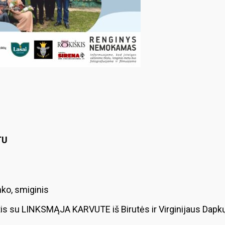
TU
o, smiginis
is su LINKSMĄJA KARVUTE iš Birutės ir Virginijaus Dapkų