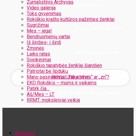
Žurnalistinis Archyvas
Užregistruokite savo paskyrą
Video galerija
Toks gyvenimas
Rokiškio krašto kultūros pažinties ženklai
Sugrįžimai
Jūsų el. pašto adresas
Mes – jėga!
Bendruomenių vartai
Iš širdies- į širdį
Žmonės
Jūsų vartotojo vardas
Laiko ratas
Sveikinimai
Rokiškio tapatybės ženklai šiandien
Patriotai be lipdukų
Mano pasirinkimai: „fake news“ ar „zn“?
EKO Rokiškis – mums ir vaikams
Patirk čia…
Jūsų slaptažodis bus atsiųstas Jums el. paštu
Aš/Mes – LT
RRMT: moksleiviai veikia
Atstatykite savo slaptažodį
Aktualijos