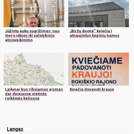
Jūžintų aukų sugrįžimas: nuo
„Biržų duona“ kviečia į
mero idėjos iki valstybinio
atnaujintus kepinių namus
atsisveikinimo
Laikinai bus ribojamas eismas
Kviečia dovanoti kraujo
dar dviejuose vietinės
reikšmės keliuose
Langas