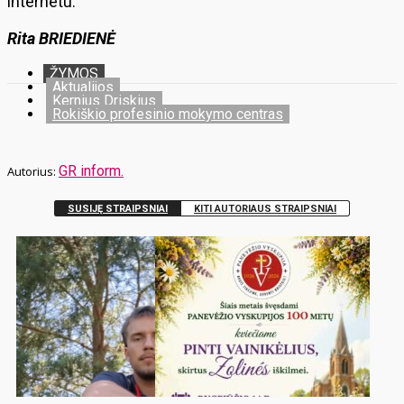
internetu.
Rita BRIEDIENĖ
ŽYMOS
Aktualijos
Kernius Driskius
Rokiškio profesinio mokymo centras
GR inform.
SUSIJĘ STRAIPSNIAI
KITI AUTORIAUS STRAIPSNIAI