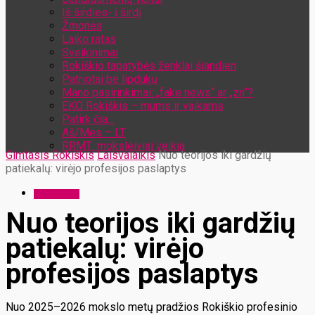
Iš širdies- į širdį
Žmonės
Laiko ratas
Sveikinimai
Rokiškio tapatybės ženklai šiandien
Patriotai be lipdukų
Mano pasirinkimai: „fake news“ ar „zn“?
EKO Rokiškis – mums ir vaikams
Patirk čia…
Aš/Mes – LT
RRMT: moksleiviai veikia
Gimtasis Rokiškis
Laisvalaikis
Nuo teorijos iki gardžių
patiekalų: virėjo profesijos paslaptys
Laisvalaikis
Nuo teorijos iki gardžių
patiekalų: virėjo
profesijos paslaptys
Nuo 2025–2026 mokslo metų pradžios Rokiškio profesinio