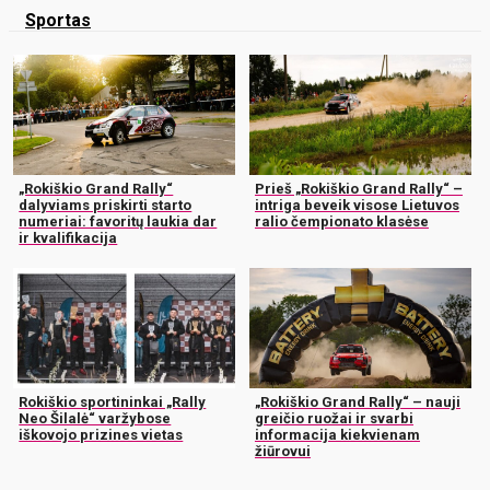
Sportas
„Rokiškio Grand Rally“
Prieš „Rokiškio Grand Rally“ –
dalyviams priskirti starto
intriga beveik visose Lietuvos
numeriai: favoritų laukia dar
ralio čempionato klasėse
ir kvalifikacija
Rokiškio sportininkai „Rally
„Rokiškio Grand Rally“ – nauji
Neo Šilalė“ varžybose
greičio ruožai ir svarbi
iškovojo prizines vietas
informacija kiekvienam
žiūrovui