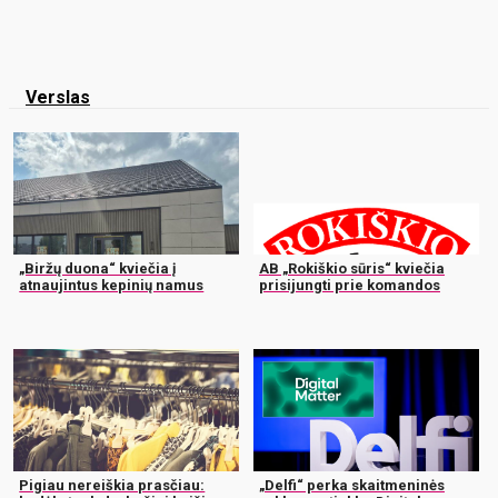
Verslas
„Biržų duona“ kviečia į
AB „Rokiškio sūris“ kviečia
atnaujintus kepinių namus
prisijungti prie komandos
Pigiau nereiškia prasčiau:
„Delfi“ perka skaitmeninės