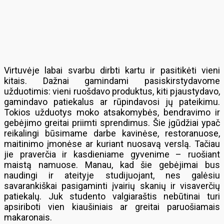
Virtuvėje labai svarbu dirbti kartu ir pasitikėti vieni
kitais. Dažnai gamindami pasiskirstydavome
užduotimis: vieni ruošdavo produktus, kiti pjaustydavo,
gamindavo patiekalus ar rūpindavosi jų pateikimu.
Tokios užduotys moko atsakomybės, bendravimo ir
gebėjimo greitai priimti sprendimus. Šie įgūdžiai ypač
reikalingi būsimame darbe kavinėse, restoranuose,
maitinimo įmonėse ar kuriant nuosavą verslą. Tačiau
jie praverčia ir kasdieniame gyvenime – ruošiant
maistą namuose. Manau, kad šie gebėjimai bus
naudingi ir ateityje studijuojant, nes galėsiu
savarankiškai pasigaminti įvairių skanių ir visaverčių
patiekalų. Juk studento valgiaraštis nebūtinai turi
apsiriboti vien kiaušiniais ar greitai paruošiamais
makaronais.