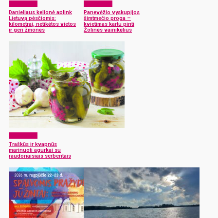
Laisvalaikis
Laisvalaikis
Danieliaus kelionė aplink
Panevėžio vyskupijos
Lietuvą pėsčiomis:
šimtmečio proga –
kilometrai, netikėtos vietos
kvietimas kartu pinti
ir geri žmonės
Žolinės vainikėlius
Laisvalaikis
Traškūs ir kvapnūs
marinuoti agurkai su
raudonaisiais serbentais