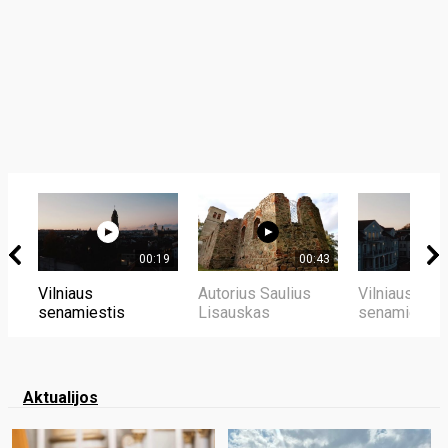
00:19
00:43
Vilniaus
Autorius Saulius
Vilniaus
senamiestis
Lisauskas
senamiestis
Aktualijos