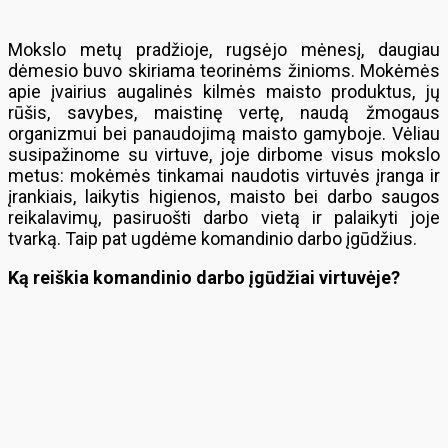
Mokslo metų pradžioje, rugsėjo mėnesį, daugiau
dėmesio buvo skiriama teorinėms žinioms. Mokėmės
apie įvairius augalinės kilmės maisto produktus, jų
rūšis, savybes, maistinę vertę, naudą žmogaus
organizmui bei panaudojimą maisto gamyboje. Vėliau
susipažinome su virtuve, joje dirbome visus mokslo
metus: mokėmės tinkamai naudotis virtuvės įranga ir
įrankiais, laikytis higienos, maisto bei darbo saugos
reikalavimų, pasiruošti darbo vietą ir palaikyti joje
tvarką. Taip pat ugdėme komandinio darbo įgūdžius.
Ką reiškia komandinio darbo įgūdžiai virtuvėje?