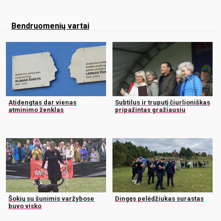
Bendruomenių vartai
Atidengtas dar vienas
Subtilus ir truputį čiurlioniškas
atminimo ženklas
pripažintas gražiausiu
Šokių su šunimis varžybose
Dingęs pelėdžiukas surastas
buvo visko