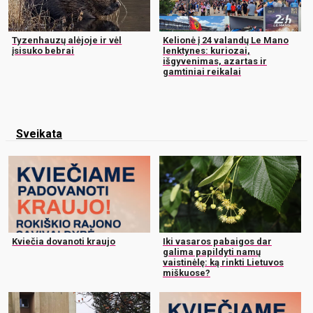
Tyzenhauzų alėjoje ir vėl
Kelionė į 24 valandų Le Mano
įsisuko bebrai
lenktynes: kuriozai,
išgyvenimas, azartas ir
gamtiniai reikalai
Sveikata
Kviečia dovanoti kraujo
Iki vasaros pabaigos dar
galima papildyti namų
vaistinėlę: ką rinkti Lietuvos
miškuose?