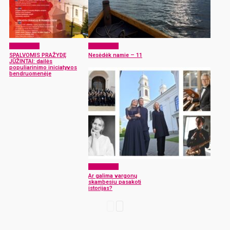
Laisvalaikis
Laisvalaikis
SPALVOMIS PRAŽYDĘ
Nesėdėk namie – 11
JŪŽINTAI: dailės
populiarinimo iniciatyvos
bendruomenėje
Laisvalaikis
Ar galima vargonų
skambesiu pasakoti
istorijas?