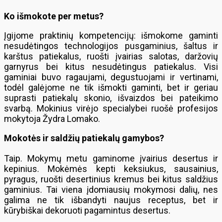
Ko išmokote per metus?
Įgijome praktinių kompetencijų: išmokome gaminti
nesudėtingos technologijos pusgaminius, šaltus ir
karštus patiekalus, ruošti įvairias salotas, daržovių
garnyrus bei kitus nesudėtingus patiekalus. Visi
gaminiai buvo ragaujami, degustuojami ir vertinami,
todėl galėjome ne tik išmokti gaminti, bet ir geriau
suprasti patiekalų skonio, išvaizdos bei pateikimo
svarbą. Mokinius virėjo specialybei ruošė profesijos
mokytoja Žydra Lomako.
Mokotės ir saldžių patiekalų gamybos?
Taip. Mokymų metu gaminome įvairius desertus ir
kepinius. Mokėmės kepti keksiukus, sausainius,
pyragus, ruošti desertinius kremus bei kitus saldžius
gaminius. Tai viena įdomiausių mokymosi dalių, nes
galima ne tik išbandyti naujus receptus, bet ir
kūrybiškai dekoruoti pagamintus desertus.