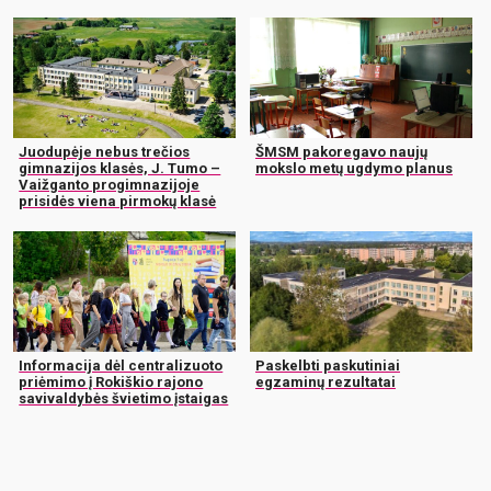
Juodupėje nebus trečios
ŠMSM pakoregavo naujų
gimnazijos klasės, J. Tumo –
mokslo metų ugdymo planus
Vaižganto progimnazijoje
prisidės viena pirmokų klasė
Informacija dėl centralizuoto
Paskelbti paskutiniai
priėmimo į Rokiškio rajono
egzaminų rezultatai
savivaldybės švietimo įstaigas