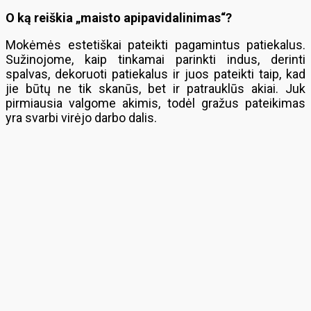
O ką reiškia „maisto apipavidalinimas“?
Mokėmės estetiškai pateikti pagamintus patiekalus.
Sužinojome, kaip tinkamai parinkti indus, derinti
spalvas, dekoruoti patiekalus ir juos pateikti taip, kad
jie būtų ne tik skanūs, bet ir patrauklūs akiai. Juk
pirmiausia valgome akimis, todėl gražus pateikimas
yra svarbi virėjo darbo dalis.