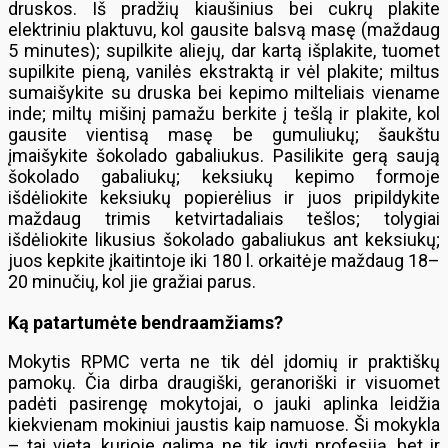
druskos. Iš pradžių kiaušinius bei cukrų plakite
elektriniu plaktuvu, kol gausite balsvą masę (maždaug
5 minutes); supilkite aliejų, dar kartą išplakite, tuomet
supilkite pieną, vanilės ekstraktą ir vėl plakite; miltus
sumaišykite su druska bei kepimo milteliais viename
inde; miltų mišinį pamažu berkite į tešlą ir plakite, kol
gausite vientisą masę be gumuliukų; šaukštu
įmaišykite šokolado gabaliukus. Pasilikite gerą saują
šokolado gabaliukų; keksiukų kepimo formoje
išdėliokite keksiukų popierėlius ir juos pripildykite
maždaug trimis ketvirtadaliais tešlos; tolygiai
išdėliokite likusius šokolado gabaliukus ant keksiukų;
juos kepkite įkaitintoje iki 180 l. orkaitėje maždaug 18–
20 minučių, kol jie gražiai parus.
Ką patartumėte bendraamžiams?
Mokytis RPMC verta ne tik dėl įdomių ir praktiškų
pamokų. Čia dirba draugiški, geranoriški ir visuomet
padėti pasirengę mokytojai, o jauki aplinka leidžia
kiekvienam mokiniui jaustis kaip namuose. Ši mokykla
– tai vieta, kurioje galima ne tik įgyti profesiją, bet ir