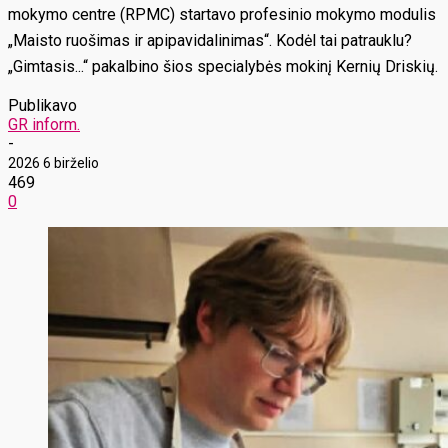
mokymo centre (RPMC) startavo profesinio mokymo modulis
„Maisto ruošimas ir apipavidalinimas“. Kodėl tai patrauklu?
„Gimtasis...“ pakalbino šios specialybės mokinį Kernių Driskių.
Publikavo
GR inform.
-
2026 6 birželio
469
0