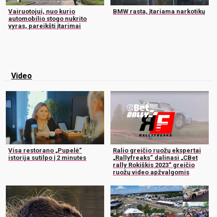
Vairuotojui, nuo kurio
BMW rasta, įtariama narkotikų
automobilio stogo nukrito
vyras, pareikšti įtarimai
Video
Visa restorano „Pupelė“
Ralio greičio ruožų ekspertai
istorija sutilpo į 2 minutes
„Rallyfreaks“ dalinasi „CBet
rally Rokiškis 2023“ greičio
ruožų video apžvalgomis