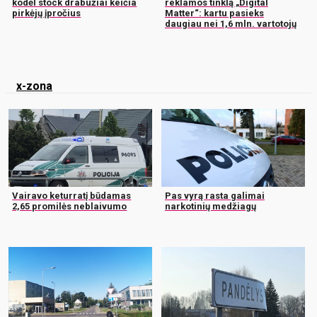
kodėl stock drabužiai keičia
reklamos tinklą „Digital
pirkėjų įpročius
Matter“: kartu pasieks
daugiau nei 1,6 mln. vartotojų
x-zona
Vairavo keturratį būdamas
Pas vyrą rasta galimai
2,65 promilės neblaivumo
narkotinių medžiagų