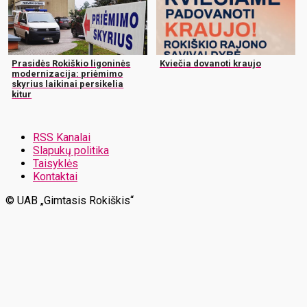
Prasidės Rokiškio ligoninės
Kviečia dovanoti kraujo
modernizacija: priėmimo
skyrius laikinai persikelia
kitur
RSS Kanalai
Slapukų politika
Taisyklės
Kontaktai
© UAB „Gimtasis Rokiškis“