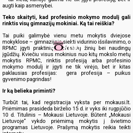
augti kaip asmenybei.
Teko skaityti, kad profesinio mokymo modulį gali
rinktis visų gimnazijų mokiniai. Ką tai reiškia?
Tai puiki galimybė vienu metu mokytis dviejose
mokyklose – gimnazijoje siekti vidurinio išsilavinimo, o
RPMC įgyti praktinių profesinių žinių bei naudingų
įgūdžių. Kviečiu visus mokinius nuo kitų mokslo metų
mokytis RPMC, rinktis profesiją arba profesinio
mokymo modulį ir įgyti ne tik virėjo, bet ir kitas
paklausias profesijas: gera profesija – puikus
gyvenimo pagrindas!
Ir ką belieka priminti?
Turbūt tai, kad registracija vyksta per mokausi.lt.
Priėmimas prasideda birželio 15 d. ir vyks iki rugpjūčio
10 d. Titulinis – Mokausi Lietuvoje. Būtent „Mokausi
Lietuvoje” vykdo priėmimą mokytis į švietimo
programas Lietuvoje. Prašymą mokytis reikia teikti