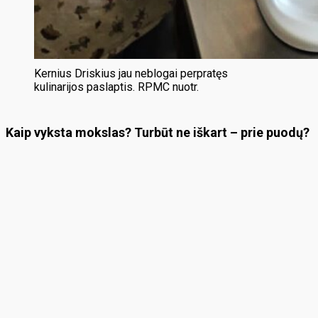
Kernius Driskius jau neblogai perpratęs
kulinarijos paslaptis. RPMC nuotr.
Kaip vyksta mokslas? Turbūt ne iškart – prie puodų?