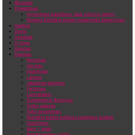
Akcentai
Jūsų el. pašto adresas
Projektiniai
Gyvenimas paraštėse: tapk pokyčio dalimi
Atvėrus Rokiškio krašto muliavotas lunginyčias
Valdžia
Žemė
Sveikata
X-zona
Sportas
Daugiau
Renginiai
Verslas
(Sub)tyliai
Langas
Jaunimas jaunimui
Turizmas
Laisvalaikis
Žurnalistinis Archyvas
Video galerija
Toks gyvenimas
Rokiškio krašto kultūros pažinties ženklai
Sugrįžimai
Mes – jėga!
Bendruomenių vartai