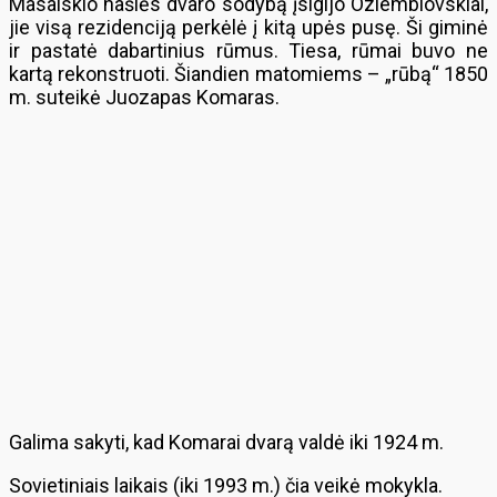
Masalskio našlės dvaro sodybą įsigijo Oziemblovskiai,
jie visą rezidenciją perkėlė į kitą upės pusę. Ši giminė
ir pastatė dabartinius rūmus. Tiesa, rūmai buvo ne
kartą rekonstruoti. Šiandien matomiems – „rūbą“ 1850
m. suteikė Juozapas Komaras.
Galima sakyti, kad Komarai dvarą valdė iki 1924 m.
Sovietiniais laikais (iki 1993 m.) čia veikė mokykla.