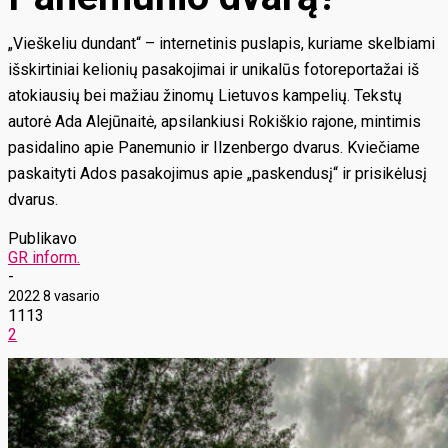
„Vieškeliu dundant“ – internetinis puslapis, kuriame skelbiami
išskirtiniai kelionių pasakojimai ir unikalūs fotoreportažai iš
atokiausių bei mažiau žinomų Lietuvos kampelių. Tekstų
autorė Ada Alejūnaitė, apsilankiusi Rokiškio rajone, mintimis
pasidalino apie Panemunio ir Ilzenbergo dvarus. Kviečiame
paskaityti Ados pasakojimus apie „paskendusį“ ir prisikėlusį
dvarus.
Publikavo
GR inform.
-
2022 8 vasario
1113
2