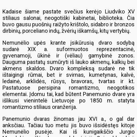
Kadaise šiame pastate svečius kerėjo Liudviko XV
stiliaus salonai, neogotiški kabinetai, biblioteka. Čia
buvo gausu puošnių raižyto krištolo, sidabro ir bronzos
dirbinių, porceliano indų, žvėrių iškamšų, kitų vertybių.
Nemunėlio upės krante įsikūrusią dvaro sodybą
sudarė XIX a. suformuotos reprezentacinė,
gyvenamoji, ūkinė ir (vėliau) gamybinė zonos.
Dauguma pastatų sumūryti iš lauko akmenų, kalkių bei
akmens skaldos. Dvaro kompleksą sudarė ne tik
ištaigingi rūmai, bet ir svirnas, kumetynas, kalvė,
ledainė, arklidės, rūsys, bravoras, tvartas ir kt.
Pastatuose persipina romantizmo, neogotikos
elementai. Įdomu tai, kad būtent Panemunio dvare yra
išlikusi vienintelė Lietuvoje po 1850 m. statyta
romantizmo stiliaus oranžerija.
Panemunio dvaras žinomas jau XVI a., o gal dar
anksčiau. Tačiau tuo metu jis buvo išsidėstęs kitoje
Nemunėlio pusėje. Kai iš kunigaikščio Jurgio