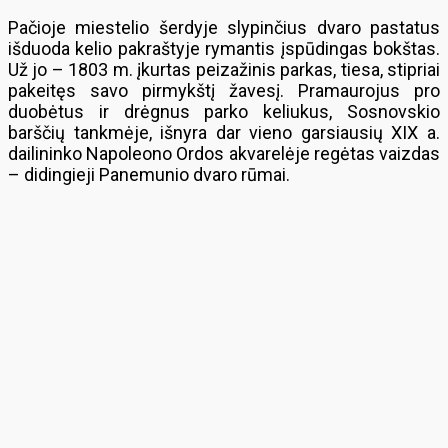
Pačioje miestelio šerdyje slypinčius dvaro pastatus
išduoda kelio pakraštyje rymantis įspūdingas bokštas.
Už jo – 1803 m. įkurtas peizažinis parkas, tiesa, stipriai
pakeitęs savo pirmykštį žavesį. Pramaurojus pro
duobėtus ir drėgnus parko keliukus, Sosnovskio
barščių tankmėje, išnyra dar vieno garsiausių XIX a.
dailininko Napoleono Ordos akvarelėje regėtas vaizdas
– didingieji Panemunio dvaro rūmai.