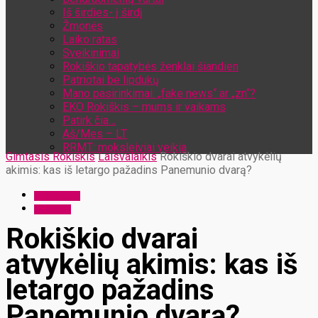
Iš širdies- į širdį
Žmonės
Laiko ratas
Sveikinimai
Rokiškio tapatybės ženklai šiandien
Patriotai be lipdukų
Mano pasirinkimai: „fake news“ ar „zn“?
EKO Rokiškis – mums ir vaikams
Patirk čia…
Aš/Mes – LT
RRMT: moksleiviai veikia
Gimtasis Rokiškis
Laisvalaikis
Rokiškio dvarai atvykėlių
akimis: kas iš letargo pažadins Panemunio dvarą?
Laisvalaikis
Turizmas
Rokiškio dvarai
atvykėlių akimis: kas iš
letargo pažadins
Panemunio dvarą?