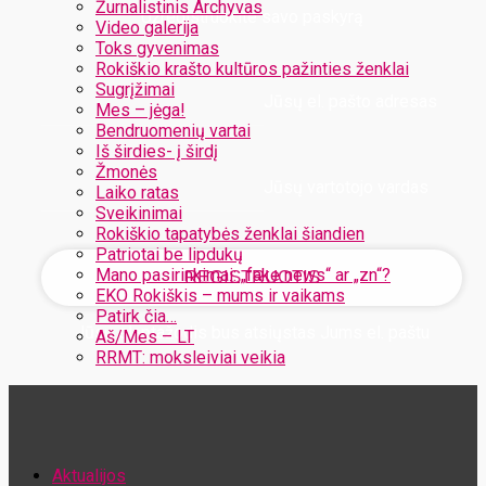
Žurnalistinis Archyvas
Užregistruokite savo paskyrą
Video galerija
Toks gyvenimas
Rokiškio krašto kultūros pažinties ženklai
Sugrįžimai
Jūsų el. pašto adresas
Mes – jėga!
Bendruomenių vartai
Iš širdies- į širdį
Žmonės
Jūsų vartotojo vardas
Laiko ratas
Sveikinimai
Rokiškio tapatybės ženklai šiandien
Patriotai be lipdukų
Mano pasirinkimai: „fake news“ ar „zn“?
EKO Rokiškis – mums ir vaikams
Patirk čia…
Jūsų slaptažodis bus atsiųstas Jums el. paštu
Aš/Mes – LT
RRMT: moksleiviai veikia
Atstatykite savo slaptažodį
Aktualijos