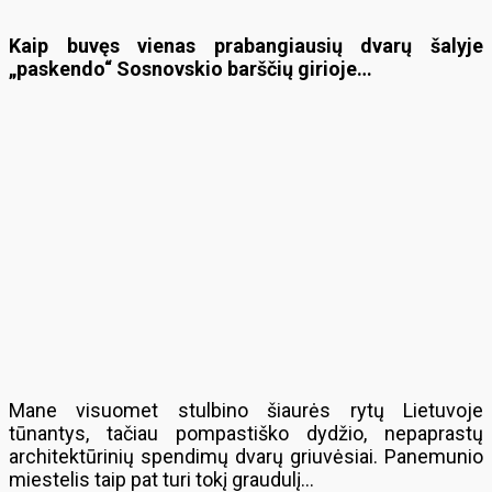
Kaip buvęs vienas prabangiausių dvarų šalyje
„paskendo“ Sosnovskio barščių girioje…
Mane visuomet stulbino šiaurės rytų Lietuvoje
tūnantys, tačiau pompastiško dydžio, nepaprastų
architektūrinių spendimų dvarų griuvėsiai. Panemunio
miestelis taip pat turi tokį graudulį…