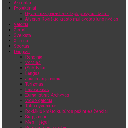
Akcentai
Jūsų el. pašto adresas
Projektiniai
Gyvenimas paraštėse: tapk pokyčio dalimi
Atvėrus Rokiškio krašto muliavotas lunginyčias
Valdžia
Žemė
Sveikata
X-zona
Sportas
Daugiau
Renginiai
Verslas
(Sub)tyliai
Langas
Jaunimas jaunimui
Turizmas
Laisvalaikis
Žurnalistinis Archyvas
Video galerija
Toks gyvenimas
Rokiškio krašto kultūros pažinties ženklai
Sugrįžimai
Mes – jėga!
Bendruomenių vartai