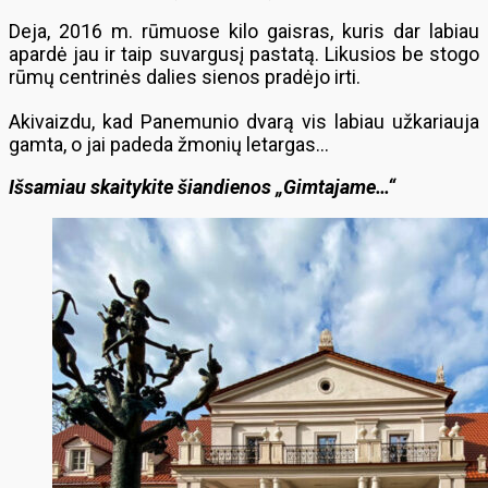
Deja, 2016 m. rūmuose kilo gaisras, kuris dar labiau
apardė jau ir taip suvargusį pastatą. Likusios be stogo
rūmų centrinės dalies sienos pradėjo irti.
Akivaizdu, kad Panemunio dvarą vis labiau užkariauja
gamta, o jai padeda žmonių letargas…
Išsamiau skaitykite šiandienos „Gimtajame…“