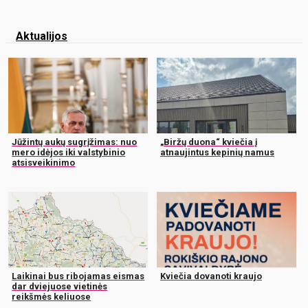
Aktualijos
Jūžintų aukų sugrįžimas: nuo
„Biržų duona“ kviečia į
mero idėjos iki valstybinio
atnaujintus kepinių namus
atsisveikinimo
Laikinai bus ribojamas eismas
Kviečia dovanoti kraujo
dar dviejuose vietinės
reikšmės keliuose