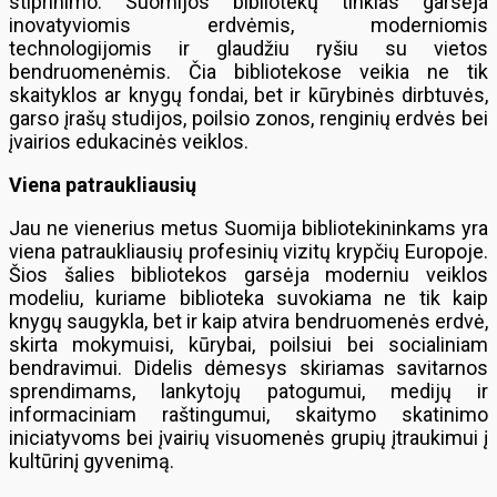
stiprinimo. Suomijos bibliotekų tinklas garsėja
inovatyviomis erdvėmis, moderniomis
technologijomis ir glaudžiu ryšiu su vietos
bendruomenėmis. Čia bibliotekose veikia ne tik
skaityklos ar knygų fondai, bet ir kūrybinės dirbtuvės,
garso įrašų studijos, poilsio zonos, renginių erdvės bei
įvairios edukacinės veiklos.
Viena patraukliausių
Jau ne vienerius metus Suomija bibliotekininkams yra
viena patraukliausių profesinių vizitų krypčių Europoje.
Šios šalies bibliotekos garsėja moderniu veiklos
modeliu, kuriame biblioteka suvokiama ne tik kaip
knygų saugykla, bet ir kaip atvira bendruomenės erdvė,
skirta mokymuisi, kūrybai, poilsiui bei socialiniam
bendravimui. Didelis dėmesys skiriamas savitarnos
sprendimams, lankytojų patogumui, medijų ir
informaciniam raštingumui, skaitymo skatinimo
iniciatyvoms bei įvairių visuomenės grupių įtraukimui į
kultūrinį gyvenimą.