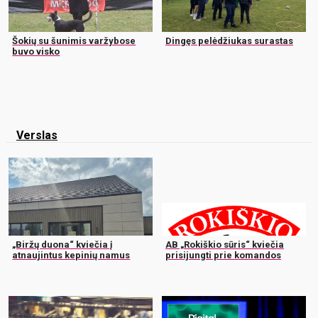
Šokių su šunimis varžybose
Dingęs pelėdžiukas surastas
buvo visko
Verslas
„Biržų duona“ kviečia į
AB „Rokiškio sūris“ kviečia
atnaujintus kepinių namus
prisijungti prie komandos