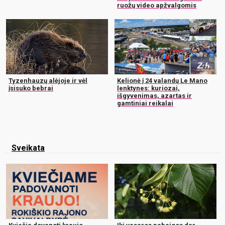
ruožų video apžvalgomis
Tyzenhauzų alėjoje ir vėl
Kelionė į 24 valandų Le Mano
įsisuko bebrai
lenktynes: kuriozai,
išgyvenimas, azartas ir
gamtiniai reikalai
Sveikata