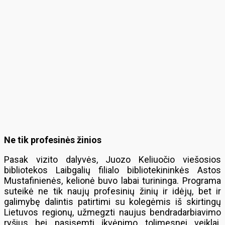
Ne tik profesinės žinios
Pasak vizito dalyvės, Juozo Keliuočio viešosios
bibliotekos Laibgalių filialo bibliotekininkės Astos
Mustafinienės, kelionė buvo labai turininga. Programa
suteikė ne tik naujų profesinių žinių ir idėjų, bet ir
galimybę dalintis patirtimi su kolegėmis iš skirtingų
Lietuvos regionų, užmegzti naujus bendradarbiavimo
ryšius bei pasisemti įkvėpimo tolimesnei veiklai.