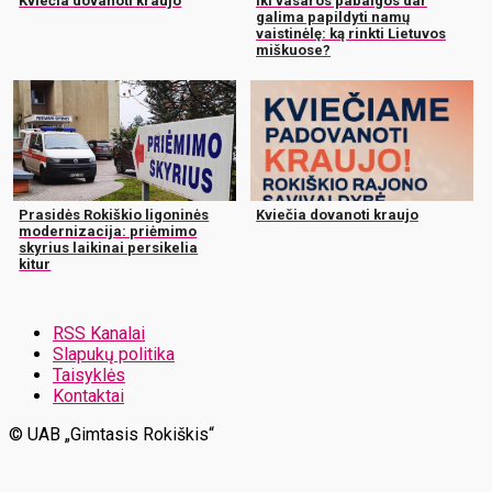
Kviečia dovanoti kraujo
Iki vasaros pabaigos dar
galima papildyti namų
vaistinėlę: ką rinkti Lietuvos
miškuose?
Prasidės Rokiškio ligoninės
Kviečia dovanoti kraujo
modernizacija: priėmimo
skyrius laikinai persikelia
kitur
RSS Kanalai
Slapukų politika
Taisyklės
Kontaktai
© UAB „Gimtasis Rokiškis“