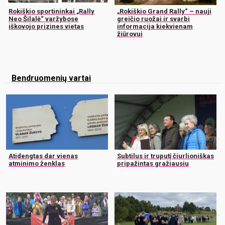
Rokiškio sportininkai „Rally
„Rokiškio Grand Rally“ – nauji
Neo Šilalė“ varžybose
greičio ruožai ir svarbi
iškovojo prizines vietas
informacija kiekvienam
žiūrovui
Bendruomenių vartai
Atidengtas dar vienas
Subtilus ir truputį čiurlioniškas
atminimo ženklas
pripažintas gražiausiu