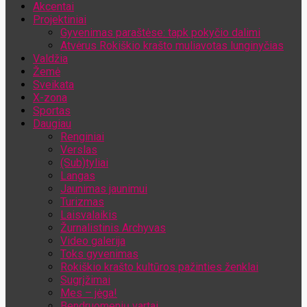
Akcentai
Jūsų el. pašto adresas
Projektiniai
Gyvenimas paraštėse: tapk pokyčio dalimi
Atvėrus Rokiškio krašto muliavotas lunginyčias
Valdžia
Žemė
Sveikata
X-zona
Sportas
Daugiau
Renginiai
Verslas
(Sub)tyliai
Langas
Jaunimas jaunimui
Turizmas
Laisvalaikis
Žurnalistinis Archyvas
Video galerija
Toks gyvenimas
Rokiškio krašto kultūros pažinties ženklai
Sugrįžimai
Mes – jėga!
Bendruomenių vartai