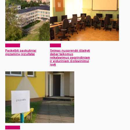
Aktualijos
Langas
Paskelbti paskutiniai
Seimas nusprendė išlaikyti
egzaminų rezultatai
dabar taikomus
reikalavimus pagrindiniam
ir viduriniam išsilavinimui
įgyti
Aktualijos