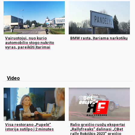
Vairuotojui, nuo kurio
BMW rasta, įtariama narkotikų
automobilio stogo nukrito
vyras, pareikšti įtarimai
Video
Visa restorano „Pupelė“
Ralio greičio ruožų ekspertai
istorija sutilpo į 2 minutes
„Rallyfreaks“ dalinasi „CBet
rally Rokiškis 2023“ greičio