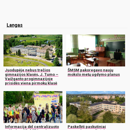
Langas
Juodupėje nebus trečios
ŠMSM pakoregavo naujų
gimnazijos klasės, J. Tumo –
mokslo metų ugdymo planus
Vaižganto progimnazijoje
prisidės viena pirmokų klasė
Informacija dėl centralizuoto
Paskelbti paskutiniai