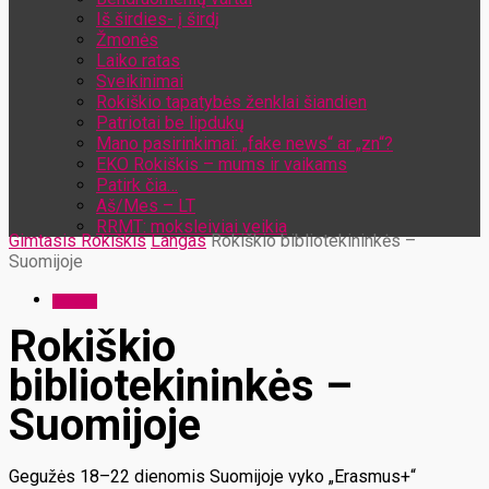
Iš širdies- į širdį
Žmonės
Laiko ratas
Sveikinimai
Rokiškio tapatybės ženklai šiandien
Patriotai be lipdukų
Mano pasirinkimai: „fake news“ ar „zn“?
EKO Rokiškis – mums ir vaikams
Patirk čia…
Aš/Mes – LT
RRMT: moksleiviai veikia
Gimtasis Rokiškis
Langas
Rokiškio bibliotekininkės –
Suomijoje
Langas
Rokiškio
bibliotekininkės –
Suomijoje
Gegužės 18–22 dienomis Suomijoje vyko „Erasmus+“