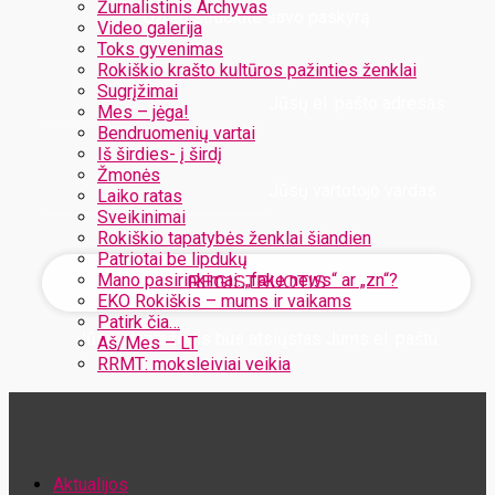
Žurnalistinis Archyvas
Užregistruokite savo paskyrą
Video galerija
Toks gyvenimas
Rokiškio krašto kultūros pažinties ženklai
Sugrįžimai
Jūsų el. pašto adresas
Mes – jėga!
Bendruomenių vartai
Iš širdies- į širdį
Žmonės
Jūsų vartotojo vardas
Laiko ratas
Sveikinimai
Rokiškio tapatybės ženklai šiandien
Patriotai be lipdukų
Mano pasirinkimai: „fake news“ ar „zn“?
EKO Rokiškis – mums ir vaikams
Patirk čia…
Jūsų slaptažodis bus atsiųstas Jums el. paštu
Aš/Mes – LT
RRMT: moksleiviai veikia
Atstatykite savo slaptažodį
Aktualijos