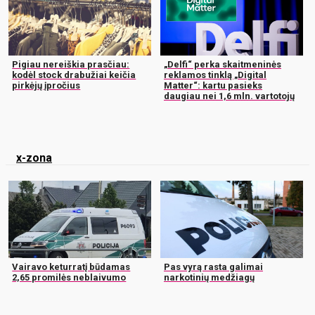
Pigiau nereiškia prasčiau:
„Delfi“ perka skaitmeninės
kodėl stock drabužiai keičia
reklamos tinklą „Digital
pirkėjų įpročius
Matter“: kartu pasieks
daugiau nei 1,6 mln. vartotojų
x-zona
Vairavo keturratį būdamas
Pas vyrą rasta galimai
2,65 promilės neblaivumo
narkotinių medžiagų