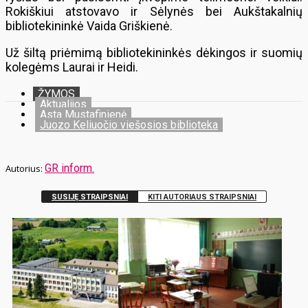
Rokiškiui atstovavo ir Sėlynės bei Aukštakalnių
bibliotekininkė Vaida Griškienė.
Už šiltą priėmimą bibliotekininkės dėkingos ir suomių
kolegėms Laurai ir Heidi.
ŽYMOS
Aktualijos
Asta Mustafinienė
Juozo Keliuočio viešosios biblioteka
GR inform.
SUSIJĘ STRAIPSNIAI
KITI AUTORIAUS STRAIPSNIAI