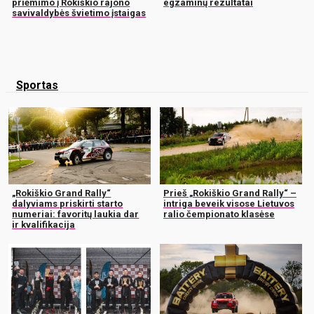
priėmimo į Rokiškio rajono
egzaminų rezultatai
savivaldybės švietimo įstaigas
Sportas
„Rokiškio Grand Rally“
Prieš „Rokiškio Grand Rally“ –
dalyviams priskirti starto
intriga beveik visose Lietuvos
numeriai: favoritų laukia dar
ralio čempionato klasėse
ir kvalifikacija