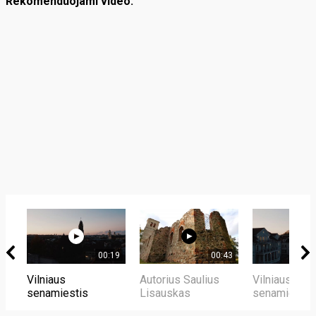
Rekomenduojami video:
00:19
00:43
Vilniaus
Autorius Saulius
Vilniaus
senamiestis
Lisauskas
senamiestis