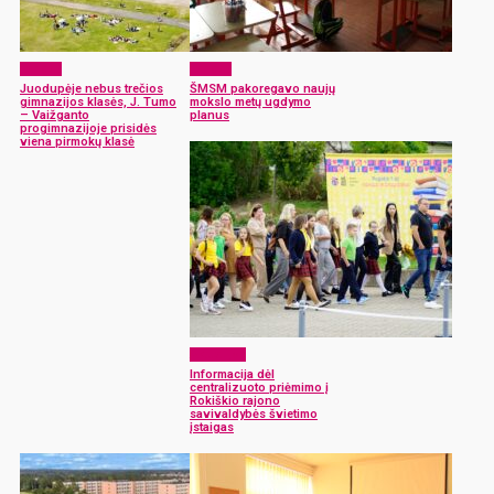
Langas
Langas
Juodupėje nebus trečios
ŠMSM pakoregavo naujų
gimnazijos klasės, J. Tumo
mokslo metų ugdymo
– Vaižganto
planus
progimnazijoje prisidės
viena pirmokų klasė
Aktualijos
Informacija dėl
centralizuoto priėmimo į
Rokiškio rajono
savivaldybės švietimo
įstaigas