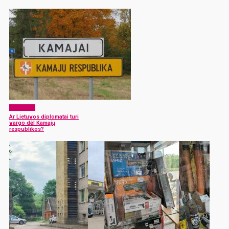
Aktualijos
Ar Lietuvos diplomatai turi
vargo dėl Kamajų
respublikos?