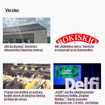
Verslas
„Biržų duona“ kviečia į
AB „Rokiškio sūris“ kviečia
atnaujintus kepinių namus
prisijungti prie komandos
Pigiau nereiškia prasčiau:
„Delfi“ perka skaitmeninės
kodėl stock drabužiai keičia
reklamos tinklą „Digital
pirkėjų įpročius
Matter“: kartu pasieks
daugiau nei 1,6 mln. vartotojų