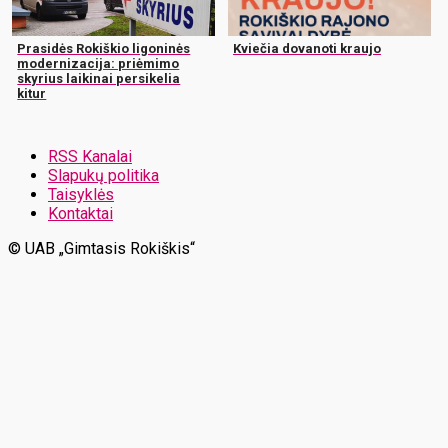
Prasidės Rokiškio ligoninės
Kviečia dovanoti kraujo
modernizacija: priėmimo
skyrius laikinai persikelia
kitur
RSS Kanalai
Slapukų politika
Taisyklės
Kontaktai
© UAB „Gimtasis Rokiškis“