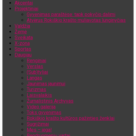
Akcentai
Jūsų el. pašto adresas
Projektiniai
Gyvenimas paraštėse: tapk pokyčio dalimi
Atvėrus Rokiškio krašto muliavotas lunginyčias
Valdžia
Žemė
Sveikata
X-zona
Sportas
Daugiau
Renginiai
Verslas
(Sub)tyliai
Langas
Jaunimas jaunimui
Turizmas
Laisvalaikis
Žurnalistinis Archyvas
Video galerija
Toks gyvenimas
Rokiškio krašto kultūros pažinties ženklai
Sugrįžimai
Mes – jėga!
Bendruomenių vartai