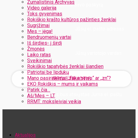
Žurnalistinis Archyvas
Užregistruokite savo paskyrą
Video galerija
Toks gyvenimas
Rokiškio krašto kultūros pažinties ženklai
Sugrįžimai
Jūsų el. pašto adresas
Mes – jėga!
Bendruomenių vartai
Iš širdies- į širdį
Žmonės
Jūsų vartotojo vardas
Laiko ratas
Sveikinimai
Rokiškio tapatybės ženklai šiandien
Patriotai be lipdukų
Mano pasirinkimai: „fake news“ ar „zn“?
EKO Rokiškis – mums ir vaikams
Patirk čia…
Jūsų slaptažodis bus atsiųstas Jums el. paštu
Aš/Mes – LT
RRMT: moksleiviai veikia
Atstatykite savo slaptažodį
Aktualijos