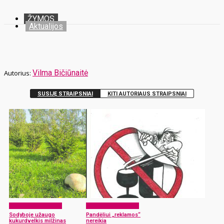
ŽYMOS
Aktualijos
Vilma Bičiūnaitė
SUSIJĘ STRAIPSNIAI
KITI AUTORIAUS STRAIPSNIAI
Pikantiškos istorijos
Pikantiškos istorijos
Sodyboje užaugo
Pandėliui „reklamos“
kukurdvelkis milžinas
nereikia