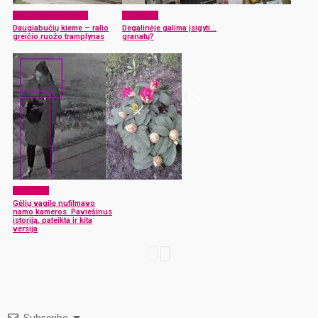
Pikantiškos istorijos
Aktualijos
Daugiabučių kieme – ralio
Degalinėje galima įsigyti…
greičio ruožo tramplynas
granatų?
Aktualijos
Gėlių vagilę nufilmavo
namo kameros. Paviešinus
istoriją, pateikta ir kita
versija