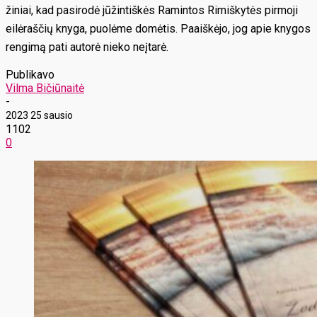
žiniai, kad pasirodė jūžintiškės Ramintos Rimiškytės pirmoji
eilėraščių knyga, puolėme domėtis. Paaiškėjo, jog apie knygos
rengimą pati autorė nieko neįtarė.
Publikavo
Vilma Bičiūnaitė
-
2023 25 sausio
1102
0