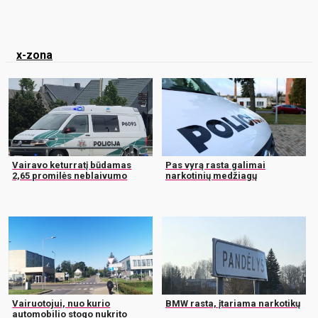
x-zona
Vairavo keturratį būdamas
Pas vyrą rasta galimai
2,65 promilės neblaivumo
narkotinių medžiagų
Vairuotojui, nuo kurio
BMW rasta, įtariama narkotikų
automobilio stogo nukrito