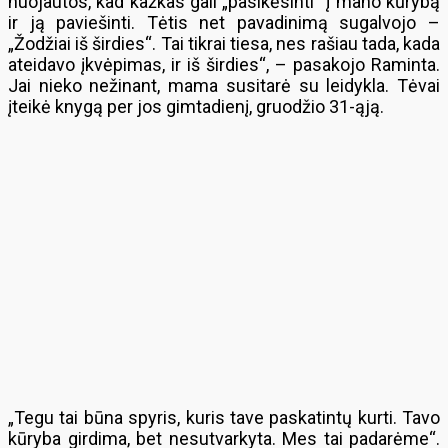
nuojautos, kad kažkas gali „pasikėsinti“ į mano kūrybą
ir ją paviešinti. Tėtis net pavadinimą sugalvojo –
„Žodžiai iš širdies“. Tai tikrai tiesa, nes rašiau tada, kada
ateidavo įkvėpimas, ir iš širdies“, – pasakojo Raminta.
Jai nieko nežinant, mama susitarė su leidykla. Tėvai
įteikė knygą per jos gimtadienį, gruodžio 31-ąją.
„Tegu tai būna spyris, kuris tave paskatintų kurti. Tavo
kūryba girdima, bet nesutvarkyta. Mes tai padarėme“.