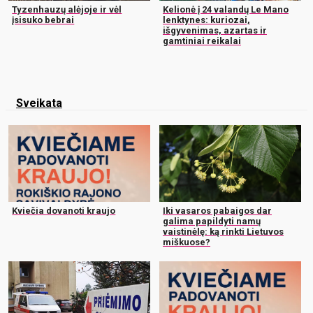
Tyzenhauzų alėjoje ir vėl
Kelionė į 24 valandų Le Mano
įsisuko bebrai
lenktynes: kuriozai,
išgyvenimas, azartas ir
gamtiniai reikalai
Sveikata
Kviečia dovanoti kraujo
Iki vasaros pabaigos dar
galima papildyti namų
vaistinėlę: ką rinkti Lietuvos
miškuose?