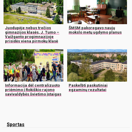
Juodupėje nebus trečios
ŠMSM pakoregavo naujų
gimnazijos klasės, J. Tumo –
mokslo metų ugdymo planus
Vaižganto progimnazijoje
prisidės viena pirmokų klasė
Informacija dėl centralizuoto
Paskelbti paskutiniai
priėmimo į Rokiškio rajono
egzaminų rezultatai
savivaldybės švietimo įstaigas
Sportas