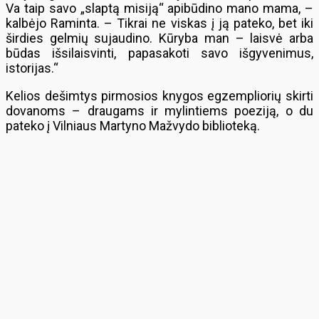
Va taip savo „slaptą misiją“ apibūdino mano mama, –
kalbėjo Raminta. – Tikrai ne viskas į ją pateko, bet iki
širdies gelmių sujaudino. Kūryba man – laisvė arba
būdas išsilaisvinti, papasakoti savo išgyvenimus,
istorijas.“
Kelios dešimtys pirmosios knygos egzempliorių skirti
dovanoms – draugams ir mylintiems poeziją, o du
pateko į Vilniaus Martyno Mažvydo biblioteką.