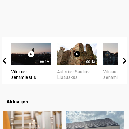
00:19
00:43
Vilniaus
Autorius Saulius
Vilniaus
senamiestis
Lisauskas
senamiestis
Aktualijos