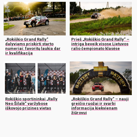
„Rokiškio Grand Rally“
Prieš „Rokiškio Grand Rally“ –
dalyviams priskirti starto
intriga beveik visose Lietuvos
numeriai: favoritų laukia dar
ralio čempionato klasėse
ir kvalifikacija
Rokiškio sportininkai „Rally
„Rokiškio Grand Rally“ – nauji
Neo Šilalė“ varžybose
greičio ruožai ir svarbi
iškovojo prizines vietas
informacija kiekvienam
žiūrovui