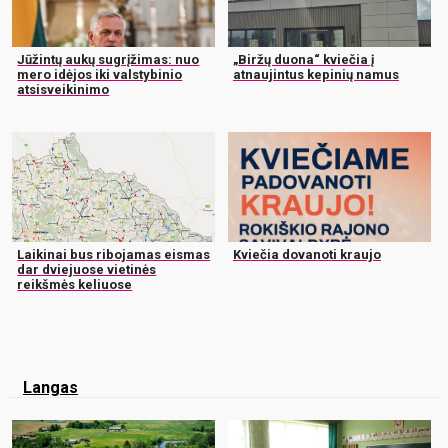
Jūžintų aukų sugrįžimas: nuo
„Biržų duona“ kviečia į
mero idėjos iki valstybinio
atnaujintus kepinių namus
atsisveikinimo
Laikinai bus ribojamas eismas
Kviečia dovanoti kraujo
dar dviejuose vietinės
reikšmės keliuose
Langas