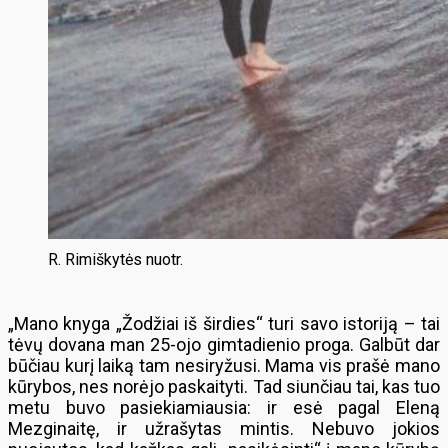
R. Rimiškytės nuotr.
„Mano knyga „Žodžiai iš širdies“ turi savo istoriją – tai
tėvų dovana man 25-ojo gimtadienio proga. Galbūt dar
būčiau kurį laiką tam nesiryžusi. Mama vis prašė mano
kūrybos, nes norėjo paskaityti. Tad siunčiau tai, kas tuo
metu buvo pasiekiamiausia: ir esė pagal Eleną
Mezginaitę, ir užrašytas mintis. Nebuvo jokios