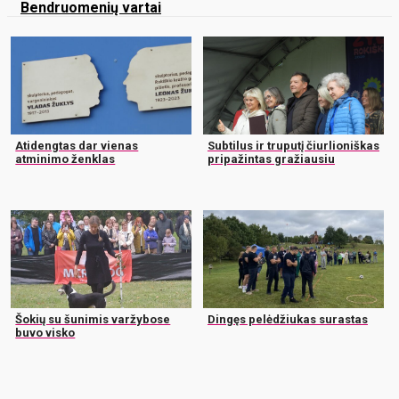
Bendruomenių vartai
Atidengtas dar vienas
Subtilus ir truputį čiurlioniškas
atminimo ženklas
pripažintas gražiausiu
Šokių su šunimis varžybose
Dingęs pelėdžiukas surastas
buvo visko