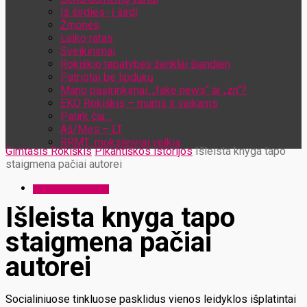
Iš širdies- į širdį
Žmonės
Laiko ratas
Sveikinimai
Rokiškio tapatybės ženklai šiandien
Patriotai be lipdukų
Mano pasirinkimai: „fake news“ ar „zn“?
EKO Rokiškis – mums ir vaikams
Patirk čia…
Aš/Mes – LT
RRMT: moksleiviai veikia
Gimtasis Rokiškis
Pikantiškos istorijos
Išleista knyga tapo
staigmena pačiai autorei
Pikantiškos istorijos
Išleista knyga tapo
staigmena pačiai
autorei
Socialiniuose tinkluose pasklidus vienos leidyklos išplatintai