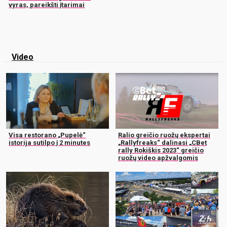
vyras, pareikšti įtarimai
Video
Visa restorano „Pupelė“
Ralio greičio ruožų ekspertai
istorija sutilpo į 2 minutes
„Rallyfreaks“ dalinasi „CBet
rally Rokiškis 2023“ greičio
ruožų video apžvalgomis