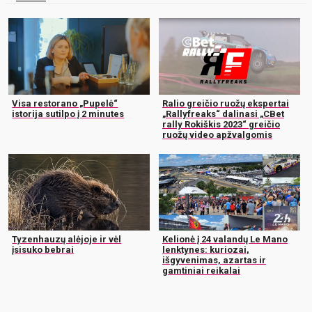
Visa restorano „Pupelė“
Ralio greičio ruožų ekspertai
istorija sutilpo į 2 minutes
„Rallyfreaks“ dalinasi „CBet
rally Rokiškis 2023“ greičio
ruožų video apžvalgomis
Tyzenhauzų alėjoje ir vėl
Kelionė į 24 valandų Le Mano
įsisuko bebrai
lenktynes: kuriozai,
išgyvenimas, azartas ir
gamtiniai reikalai