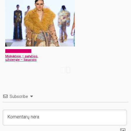
„Plius minus 18“
Mokykloje – patyčios,
užsienyje – liaupsės
Subscribe