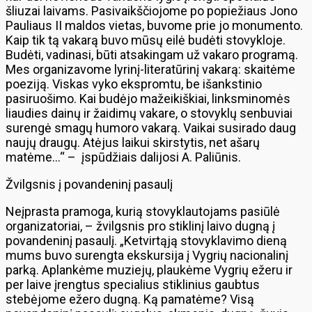
šliuzai laivams. Pasivaikščiojome po popiežiaus Jono
Pauliaus II maldos vietas, buvome prie jo monumento.
Kaip tik tą vakarą buvo mūsų eilė budėti stovykloje.
Budėti, vadinasi, būti atsakingam už vakaro programą.
Mes organizavome lyrinį-literatūrinį vakarą: skaitėme
poeziją. Viskas vyko ekspromtu, be išankstinio
pasiruošimo. Kai budėjo mažeikiškiai, linksminomės
liaudies dainų ir žaidimų vakare, o stovyklų senbuviai
surengė smagų humoro vakarą. Vaikai susirado daug
naujų draugų. Atėjus laikui skirstytis, net ašarų
matėme…“ – įspūdžiais dalijosi A. Paliūnis.
Žvilgsnis į povandeninį pasaulį
Neįprasta pramoga, kurią stovyklautojams pasiūlė
organizatoriai, – žvilgsnis pro stiklinį laivo dugną į
povandeninį pasaulį. „Ketvirtąją stovyklavimo dieną
mums buvo surengta ekskursija į Vygrių nacionalinį
parką. Aplankėme muziejų, plaukėme Vygrių ežeru ir
per laive įrengtus specialius stiklinius gaubtus
stebėjome ežero dugną. Ką pamatėme? Visą