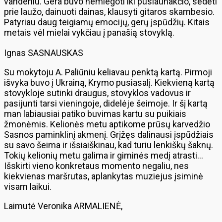
vandeniu. Gera buvo nemiegoti iki pusiaunakčio, sėdėti
prie laužo, dainuoti dainas, klausyti gitaros skambesio.
Patyriau daug teigiamų emocijų, gerų įspūdžių. Kitais
metais vėl mielai vykčiau į panašią stovyklą.
Ignas SASNAUSKAS
Su mokytoju A. Paliūniu keliavau penktą kartą. Pirmoji
išvyka buvo į Ukrainą, Krymo pusiasalį. Kiekvieną kartą
stovykloje sutinki draugus, stovyklos vadovus ir
pasijunti tarsi vieningoje, didelėje šeimoje. Ir šį kartą
man labiausiai patiko buvimas kartu su puikiais
žmonėmis. Kelionės metu aptikome prūsų karvedžio
Sasnos paminklinį akmenį. Grįžęs dalinausi įspūdžiais
su savo šeima ir išsiaiškinau, kad turiu lenkiškų šaknų.
Tokių kelionių metu galima ir giminės medį atrasti…
Išskirti vieno konkretaus momento negaliu, nes
kiekvienas maršrutas, aplankytas muziejus įsiminė
visam laikui.
Laimutė Veronika ARMALIENĖ,