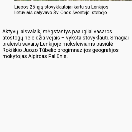
Liepos 25-ąją stovyklautojai kartu su Lenkijos
lietuviais dalyvavo Šv. Onos šventėje: stebėjo
Aktyvų laisvalaikį mėgstantys paaugliai vasaros
atostogų neleidžia vėjais – vyksta stovyklauti. Smagiai
praleisti savaitę Lenkijoje moksleiviams pasiūlė
Rokiškio Juozo Tūbelio progimnazijos geografijos
mokytojas Algirdas Paliūnis.