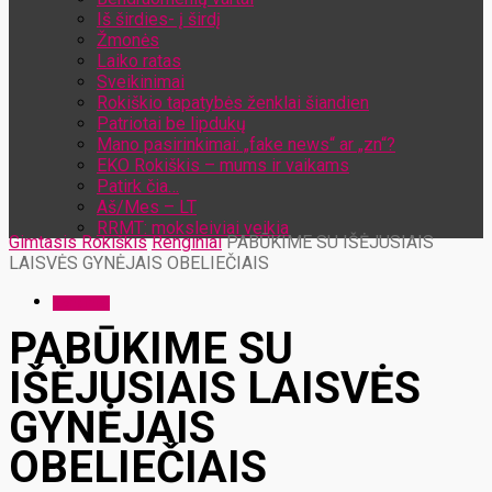
Iš širdies- į širdį
Žmonės
Laiko ratas
Sveikinimai
Rokiškio tapatybės ženklai šiandien
Patriotai be lipdukų
Mano pasirinkimai: „fake news“ ar „zn“?
EKO Rokiškis – mums ir vaikams
Patirk čia…
Aš/Mes – LT
RRMT: moksleiviai veikia
Gimtasis Rokiškis
Renginiai
PABŪKIME SU IŠĖJUSIAIS
LAISVĖS GYNĖJAIS OBELIEČIAIS
Renginiai
PABŪKIME SU
IŠĖJUSIAIS LAISVĖS
GYNĖJAIS
OBELIEČIAIS