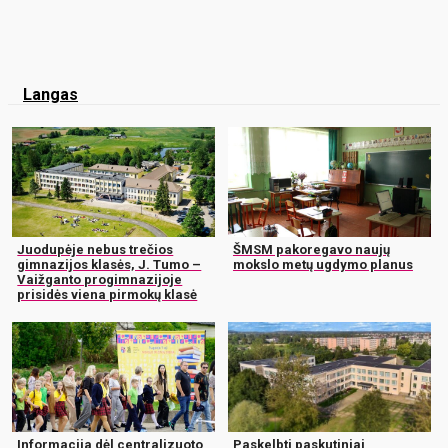
Langas
Juodupėje nebus trečios
ŠMSM pakoregavo naujų
gimnazijos klasės, J. Tumo –
mokslo metų ugdymo planus
Vaižganto progimnazijoje
prisidės viena pirmokų klasė
Informacija dėl centralizuoto
Paskelbti paskutiniai