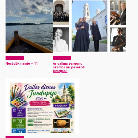
Laisvalaikis
Laisvalaikis
Nesėdėk namie – 11
Ar galima vargonų
skambesiu pasakoti
istorijas?
Laisvalaikis