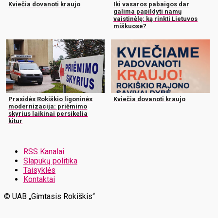
Kviečia dovanoti kraujo
Iki vasaros pabaigos dar
galima papildyti namų
vaistinėlę: ką rinkti Lietuvos
miškuose?
Prasidės Rokiškio ligoninės
Kviečia dovanoti kraujo
modernizacija: priėmimo
skyrius laikinai persikelia
kitur
RSS Kanalai
Slapukų politika
Taisyklės
Kontaktai
© UAB „Gimtasis Rokiškis“