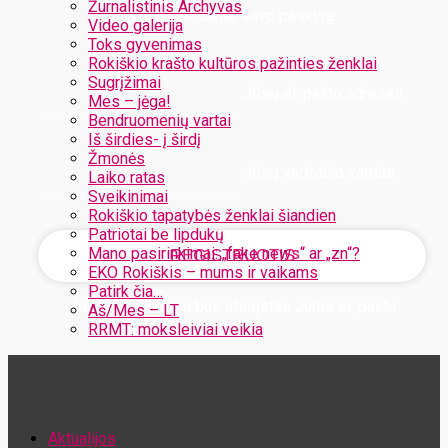
Žurnalistinis Archyvas
Užregistruokite savo paskyrą
Video galerija
Toks gyvenimas
Rokiškio krašto kultūros pažinties ženklai
Sugrįžimai
Jūsų el. pašto adresas
Mes – jėga!
Bendruomenių vartai
Iš širdies- į širdį
Žmonės
Jūsų vartotojo vardas
Laiko ratas
Sveikinimai
Rokiškio tapatybės ženklai šiandien
Patriotai be lipdukų
Mano pasirinkimai: „fake news“ ar „zn“?
EKO Rokiškis – mums ir vaikams
Patirk čia…
Jūsų slaptažodis bus atsiųstas Jums el. paštu
Aš/Mes – LT
RRMT: moksleiviai veikia
Atstatykite savo slaptažodį
Aktualijos