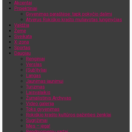
Akcentai
Jūsų el. pašto adresas
Projektiniai
Gyvenimas paraštėse: tapk pokyčio dalimi
Atvėrus Rokiškio krašto muliavotas lunginyčias
Valdžia
Žemė
Sveikata
X-zona
Sportas
Daugiau
Renginiai
Verslas
(Sub)tyliai
Langas
Jaunimas jaunimui
Turizmas
Laisvalaikis
Žurnalistinis Archyvas
Video galerija
Toks gyvenimas
Rokiškio krašto kultūros pažinties ženklai
Sugrįžimai
Mes – jėga!
Bendruomenių vartai