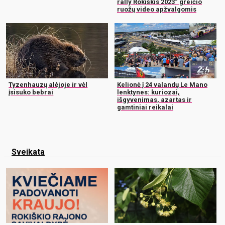
rally Rokiškis 2023“ greičio
ruožų video apžvalgomis
Tyzenhauzų alėjoje ir vėl
Kelionė į 24 valandų Le Mano
įsisuko bebrai
lenktynes: kuriozai,
išgyvenimas, azartas ir
gamtiniai reikalai
Sveikata