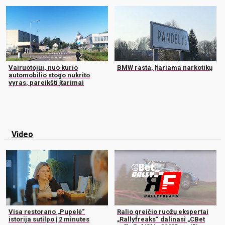
Vairuotojui, nuo kurio
BMW rasta, įtariama narkotikų
automobilio stogo nukrito
vyras, pareikšti įtarimai
Video
Visa restorano „Pupelė“
Ralio greičio ruožų ekspertai
istorija sutilpo į 2 minutes
„Rallyfreaks“ dalinasi „CBet