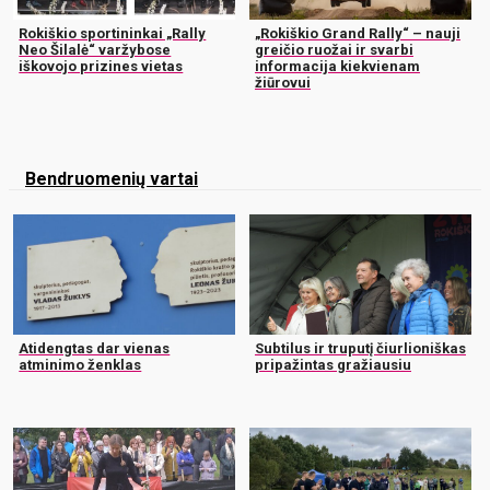
Rokiškio sportininkai „Rally
„Rokiškio Grand Rally“ – nauji
Neo Šilalė“ varžybose
greičio ruožai ir svarbi
iškovojo prizines vietas
informacija kiekvienam
žiūrovui
Bendruomenių vartai
Atidengtas dar vienas
Subtilus ir truputį čiurlioniškas
atminimo ženklas
pripažintas gražiausiu