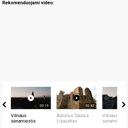
Rekomenduojami video:
00:19
00:43
Vilniaus
Autorius Saulius
Vilniaus
senamiestis
Lisauskas
senamiestis