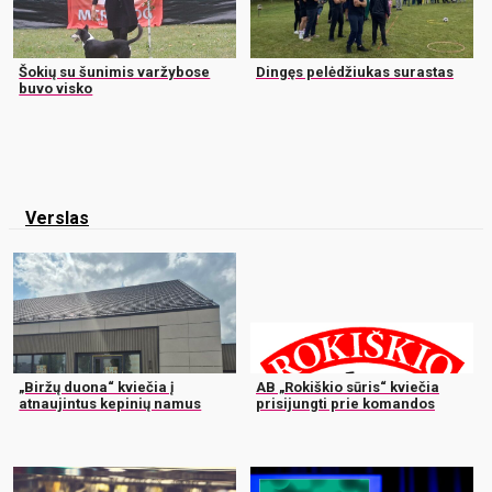
Šokių su šunimis varžybose
Dingęs pelėdžiukas surastas
buvo visko
Verslas
„Biržų duona“ kviečia į
AB „Rokiškio sūris“ kviečia
atnaujintus kepinių namus
prisijungti prie komandos