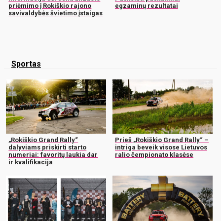
priėmimo į Rokiškio rajono
egzaminų rezultatai
savivaldybės švietimo įstaigas
Sportas
„Rokiškio Grand Rally“
Prieš „Rokiškio Grand Rally“ –
dalyviams priskirti starto
intriga beveik visose Lietuvos
numeriai: favoritų laukia dar
ralio čempionato klasėse
ir kvalifikacija