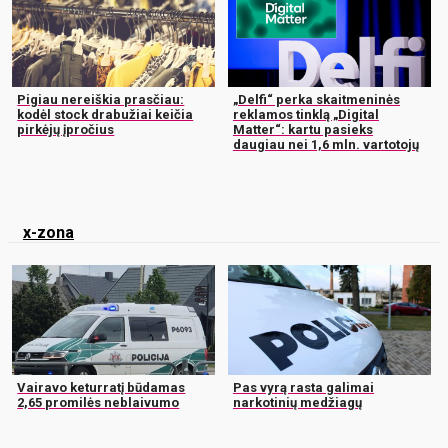
Pigiau nereiškia prasčiau:
„Delfi“ perka skaitmeninės
kodėl stock drabužiai keičia
reklamos tinklą „Digital
pirkėjų įpročius
Matter“: kartu pasieks
daugiau nei 1,6 mln. vartotojų
x-zona
Vairavo keturratį būdamas
Pas vyrą rasta galimai
2,65 promilės neblaivumo
narkotinių medžiagų