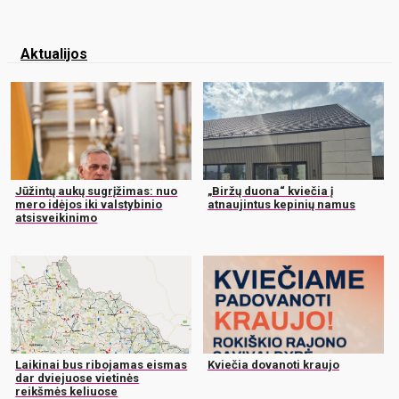
Aktualijos
Jūžintų aukų sugrįžimas: nuo
„Biržų duona“ kviečia į
mero idėjos iki valstybinio
atnaujintus kepinių namus
atsisveikinimo
Laikinai bus ribojamas eismas
Kviečia dovanoti kraujo
dar dviejuose vietinės
reikšmės keliuose