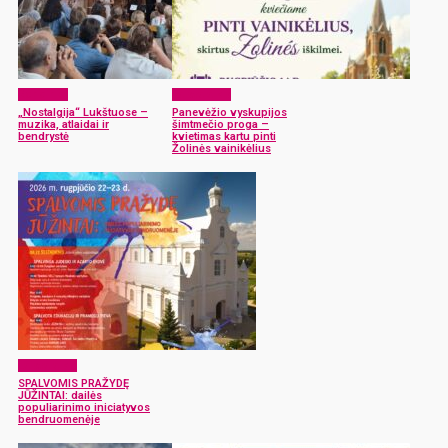
Renginiai
Laisvalaikis
„Nostalgija“ Lukštuose –
Panevėžio vyskupijos
muzika, atlaidai ir
šimtmečio proga –
bendrystė
kvietimas kartu pinti
Žolinės vainikėlius
Laisvalaikis
SPALVOMIS PRAŽYDĘ
JŪŽINTAI: dailės
populiarinimo iniciatyvos
bendruomenėje