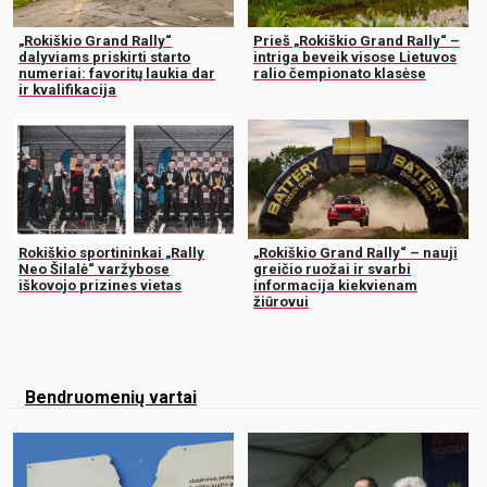
„Rokiškio Grand Rally“
Prieš „Rokiškio Grand Rally“ –
dalyviams priskirti starto
intriga beveik visose Lietuvos
numeriai: favoritų laukia dar
ralio čempionato klasėse
ir kvalifikacija
Rokiškio sportininkai „Rally
„Rokiškio Grand Rally“ – nauji
Neo Šilalė“ varžybose
greičio ruožai ir svarbi
iškovojo prizines vietas
informacija kiekvienam
žiūrovui
Bendruomenių vartai