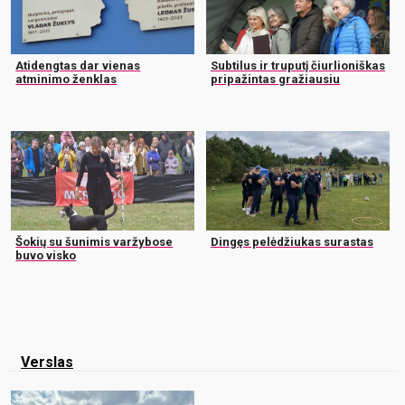
Atidengtas dar vienas
Subtilus ir truputį čiurlioniškas
atminimo ženklas
pripažintas gražiausiu
Šokių su šunimis varžybose
Dingęs pelėdžiukas surastas
buvo visko
Verslas