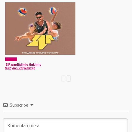
Sportas
SIP paplūdimio tinklinio
turnyras Velykalnyje
Subscribe