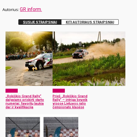
GR inform.
SUSIJĘ STRAIPSNIAI
KITI AUTORIAUS STRAIPSNIAI
Sportas
Sportas
„Rokiškio Grand Rally“
Prieš „Rokiškio Grand
dalyviams priskirti starto
Rally“ – intriga beveik
numeriai: favoritų laukia
visose Lietuvos ralio
dar ir kvalifikacija
čempionato klasėse