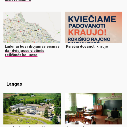
Laikinai bus ribojamas eismas
Kviečia dovanoti kraujo
dar dviejuose vietinės
reikšmės keliuose
Langas