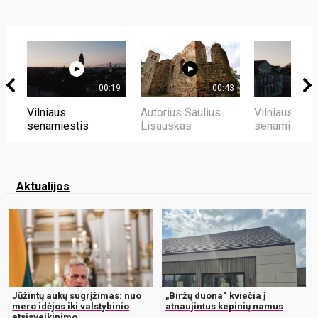
00:19
00:43
Vilniaus
Autorius Saulius
Vilniaus
senamiestis
Lisauskas
senamiestis
Aktualijos
Jūžintų aukų sugrįžimas: nuo
„Biržų duona“ kviečia į
mero idėjos iki valstybinio
atnaujintus kepinių namus
atsisveikinimo