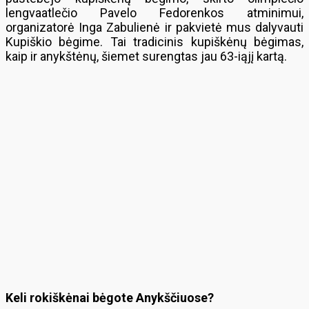
lengvaatlečio Pavelo Fedorenkos atminimui,
organizatorė Inga Zabulienė ir pakvietė mus dalyvauti
Kupiškio bėgime. Tai tradicinis kupiškėnų bėgimas,
kaip ir anykštėnų, šiemet surengtas jau 63-iąjį kartą.
Keli rokiškėnai bėgote Anykščiuose?