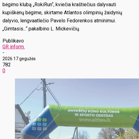
bėgimo klubą „RokiRun“, kviečia kraštiečius dalyvauti
kupiškėnų bėgime, skirtame Atlantos olimpinių žaidynių
dalyvio, lengvaatlečio Pavelo Fedorenkos atminimui.
„Gimtasis...“ pakalbino L. Mickevičių.
Publikavo
GR inform.
-
2026 17 gegužės
782
0