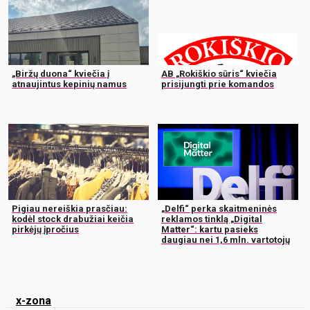
„Biržų duona“ kviečia į
AB „Rokiškio sūris“ kviečia
atnaujintus kepinių namus
prisijungti prie komandos
Pigiau nereiškia prasčiau:
„Delfi“ perka skaitmeninės
kodėl stock drabužiai keičia
reklamos tinklą „Digital
pirkėjų įpročius
Matter“: kartu pasieks
daugiau nei 1,6 mln. vartotojų
x-zona