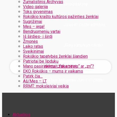
Žurnalistinis Archyvas
Užregistruokite savo paskyrą
Video galerija
Toks gyvenimas
Rokiškio krašto kultūros pažinties ženklai
Sugrįžimai
Jūsų el. pašto adresas
Mes – jėga!
Bendruomenių vartai
Iš širdies- į širdį
Žmonės
Jūsų vartotojo vardas
Laiko ratas
Sveikinimai
Rokiškio tapatybės ženklai šiandien
Patriotai be lipdukų
Mano pasirinkimai: „fake news“ ar „zn“?
EKO Rokiškis – mums ir vaikams
Patirk čia…
Jūsų slaptažodis bus atsiųstas Jums el. paštu
Aš/Mes – LT
RRMT: moksleiviai veikia
Atstatykite savo slaptažodį
Aktualijos