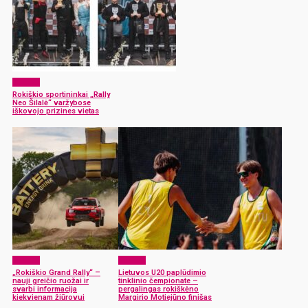
Sportas
Rokiškio sportininkai „Rally
Neo Šilalė“ varžybose
iškovojo prizines vietas
Sportas
Sportas
„Rokiškio Grand Rally“ –
Lietuvos U20 paplūdimio
nauji greičio ruožai ir
tinklinio čempionate –
svarbi informacija
pergalingas rokiškėno
kiekvienam žiūrovui
Margirio Motiejūno finišas