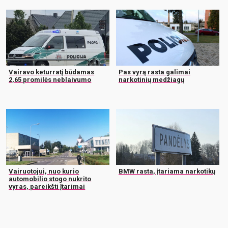
Vairavo keturratį būdamas
Pas vyrą rasta galimai
2,65 promilės neblaivumo
narkotinių medžiagų
Vairuotojui, nuo kurio
BMW rasta, įtariama narkotikų
automobilio stogo nukrito
vyras, pareikšti įtarimai