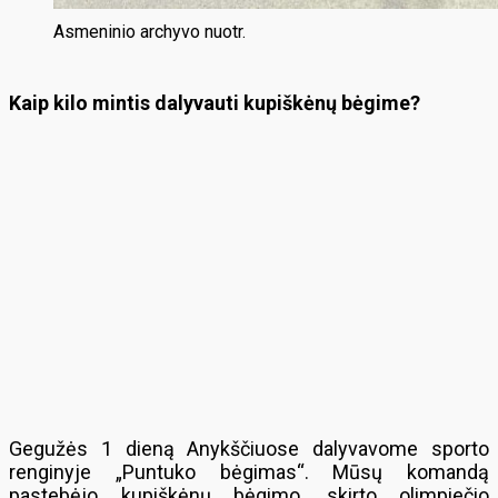
Asmeninio archyvo nuotr.
Kaip kilo mintis dalyvauti kupiškėnų bėgime?
Gegužės 1 dieną Anykščiuose dalyvavome sporto
renginyje „Puntuko bėgimas“. Mūsų komandą
pastebėjo kupiškėnų bėgimo, skirto olimpiečio