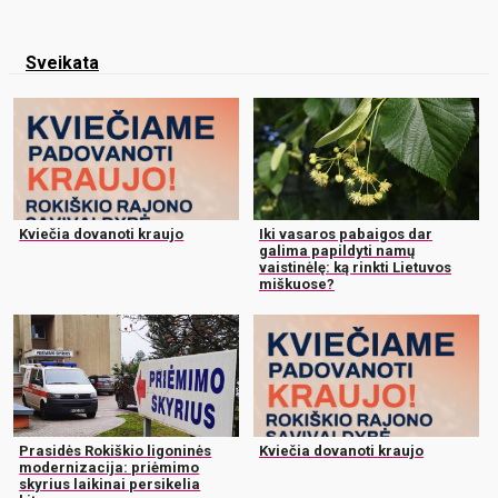
Sveikata
Kviečia dovanoti kraujo
Iki vasaros pabaigos dar
galima papildyti namų
vaistinėlę: ką rinkti Lietuvos
miškuose?
Prasidės Rokiškio ligoninės
Kviečia dovanoti kraujo
modernizacija: priėmimo
skyrius laikinai persikelia