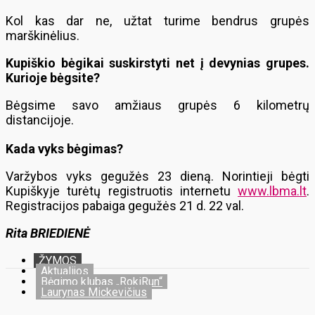
Kol kas dar ne, užtat turime bendrus grupės
marškinėlius.
Kupiškio bėgikai suskirstyti net į devynias grupes.
Kurioje bėgsite?
Bėgsime savo amžiaus grupės 6 kilometrų
distancijoje.
Kada vyks bėgimas?
Varžybos vyks gegužės 23 dieną. Norintieji bėgti
Kupiškyje turėtų registruotis internetu
www.lbma.lt
.
Registracijos pabaiga gegužės 21 d. 22 val.
Rita BRIEDIENĖ
ŽYMOS
Aktualijos
Bėgimo klubas „RokiRun“
Laurynas Mickevičius