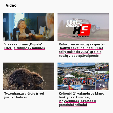
Video
Visa restorano „Pupelė“
Ralio greičio ruožų ekspertai
istorija sutilpo į 2 minutes
„Rallyfreaks“ dalinasi „CBet
rally Rokiškis 2023“ greičio
ruožų video apžvalgomis
Tyzenhauzų alėjoje ir vėl
Kelionė į 24 valandų Le Mano
įsisuko bebrai
lenktynes: kuriozai,
išgyvenimas, azartas ir
gamtiniai reikalai