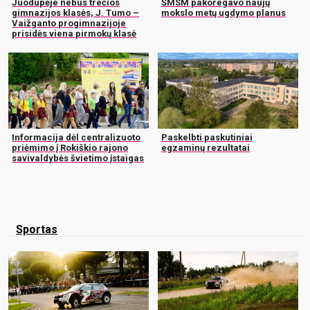
Juodupėje nebus trečios
ŠMSM pakoregavo naujų
gimnazijos klasės, J. Tumo –
mokslo metų ugdymo planus
Vaižganto progimnazijoje
prisidės viena pirmokų klasė
Informacija dėl centralizuoto
Paskelbti paskutiniai
priėmimo į Rokiškio rajono
egzaminų rezultatai
savivaldybės švietimo įstaigas
Sportas