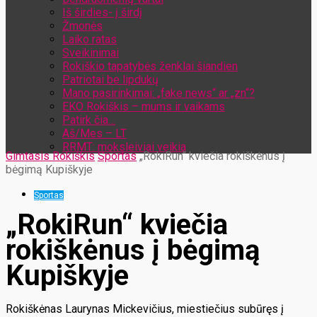
Iš širdies- į širdį
Žmonės
Laiko ratas
Sveikinimai
Rokiškio tapatybės ženklai šiandien
Patriotai be lipdukų
Mano pasirinkimai: „fake news“ ar „zn“?
EKO Rokiškis – mums ir vaikams
Patirk čia…
Aš/Mes – LT
RRMT: moksleiviai veikia
Gimtasis Rokiškis
Sportas
„RokiRun“ kviečia rokiškėnus į
bėgimą Kupiškyje
Sportas
„RokiRun“ kviečia
rokiškėnus į bėgimą
Kupiškyje
Rokiškėnas Laurynas Mickevičius, miestiečius subūręs į