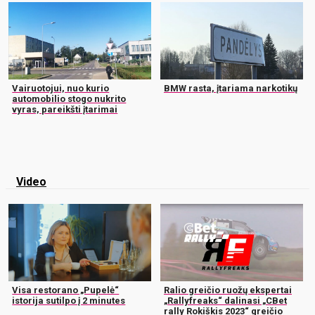
Vairuotojui, nuo kurio
BMW rasta, įtariama narkotikų
automobilio stogo nukrito
vyras, pareikšti įtarimai
Video
Visa restorano „Pupelė“
Ralio greičio ruožų ekspertai
istorija sutilpo į 2 minutes
„Rallyfreaks“ dalinasi „CBet
rally Rokiškis 2023“ greičio