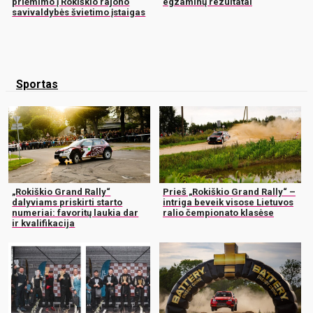
priėmimo į Rokiškio rajono
egzaminų rezultatai
savivaldybės švietimo įstaigas
Sportas
„Rokiškio Grand Rally“
Prieš „Rokiškio Grand Rally“ –
dalyviams priskirti starto
intriga beveik visose Lietuvos
numeriai: favoritų laukia dar
ralio čempionato klasėse
ir kvalifikacija