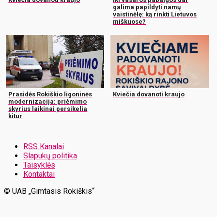
galima papildyti namų
vaistinėlę: ką rinkti Lietuvos
miškuose?
Prasidės Rokiškio ligoninės
Kviečia dovanoti kraujo
modernizacija: priėmimo
skyrius laikinai persikelia
kitur
RSS Kanalai
Slapukų politika
Taisyklės
Kontaktai
© UAB „Gimtasis Rokiškis“