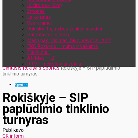
Iš širdies- į širdį
Žmonės
Laiko ratas
Sveikinimai
Rokiškio tapatybės ženklai šiandien
Patriotai be lipdukų
Mano pasirinkimai: „fake news“ ar „zn“?
EKO Rokiškis – mums ir vaikams
Patirk čia…
Aš/Mes – LT
RRMT: moksleiviai veikia
Gimtasis Rokiškis
Sportas
Rokiškyje – SIP paplūdimio
tinklinio turnyras
Sportas
Rokiškyje – SIP
paplūdimio tinklinio
turnyras
Publikavo
GR inform.