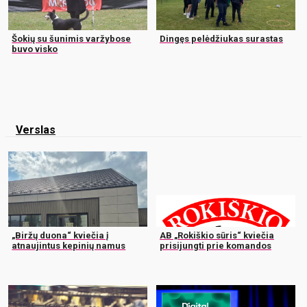
Šokių su šunimis varžybose
Dingęs pelėdžiukas surastas
buvo visko
Verslas
„Biržų duona“ kviečia į
AB „Rokiškio sūris“ kviečia
atnaujintus kepinių namus
prisijungti prie komandos