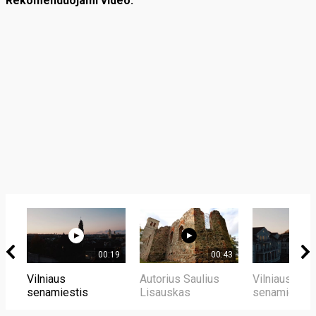
Rekomenduojami video:
00:19
00:43
Vilniaus
Autorius Saulius
Vilniaus
senamiestis
Lisauskas
senamiestis