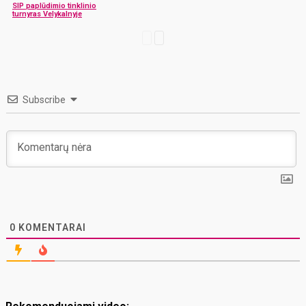
SIP paplūdimio tinklinio
turnyras Velykalnyje
Subscribe
0
KOMENTARAI