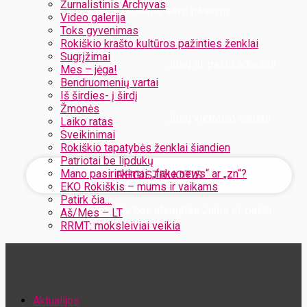
Žurnalistinis Archyvas
Užregistruokite savo paskyrą
Video galerija
Toks gyvenimas
Rokiškio krašto kultūros pažinties ženklai
Sugrįžimai
Jūsų el. pašto adresas
Mes – jėga!
Bendruomenių vartai
Iš širdies- į širdį
Žmonės
Jūsų vartotojo vardas
Laiko ratas
Sveikinimai
Rokiškio tapatybės ženklai šiandien
Patriotai be lipdukų
Mano pasirinkimai: „fake news“ ar „zn“?
EKO Rokiškis – mums ir vaikams
Patirk čia…
Jūsų slaptažodis bus atsiųstas Jums el. paštu
Aš/Mes – LT
RRMT: moksleiviai veikia
Atstatykite savo slaptažodį
Aktualijos