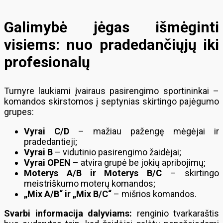
Galimybė jėgas išmėginti
visiems: nuo pradedančiųjų iki
profesionalų
Turnyre laukiami įvairaus pasirengimo sportininkai –
komandos skirstomos į septynias skirtingo pajėgumo
grupes:
Vyrai C/D
– mažiau pažengę mėgėjai ir
pradedantieji;
Vyrai B
– vidutinio pasirengimo žaidėjai;
Vyrai OPEN
– atvira grupė be jokių apribojimų;
Moterys A/B ir Moterys B/C
– skirtingo
meistriškumo moterų komandos;
„Mix A/B“ ir „Mix B/C“
– mišrios komandos.
Svarbi informacija dalyviams:
renginio tvarkaraštis