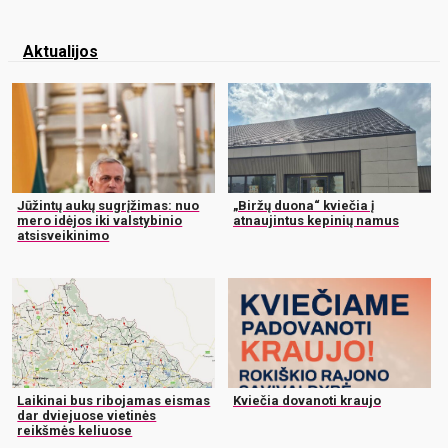
Aktualijos
Jūžintų aukų sugrįžimas: nuo
„Biržų duona“ kviečia į
mero idėjos iki valstybinio
atnaujintus kepinių namus
atsisveikinimo
Laikinai bus ribojamas eismas
Kviečia dovanoti kraujo
dar dviejuose vietinės
reikšmės keliuose