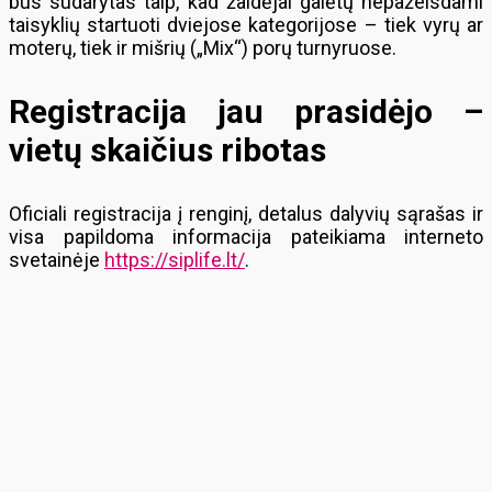
bus sudarytas taip, kad žaidėjai galėtų nepažeisdami
taisyklių startuoti dviejose kategorijose – tiek vyrų ar
moterų, tiek ir mišrių („Mix“) porų turnyruose.
Registracija jau prasidėjo –
vietų skaičius ribotas
Oficiali registracija į renginį, detalus dalyvių sąrašas ir
visa papildoma informacija pateikiama interneto
svetainėje
https://siplife.lt/
.