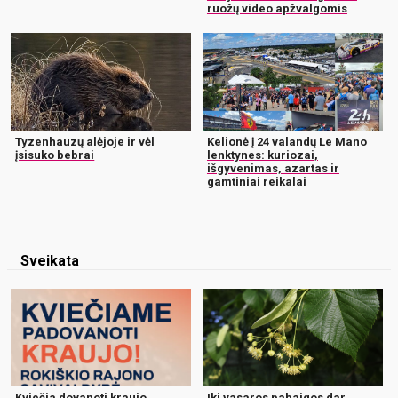
ruožų video apžvalgomis
Tyzenhauzų alėjoje ir vėl
Kelionė į 24 valandų Le Mano
įsisuko bebrai
lenktynes: kuriozai,
išgyvenimas, azartas ir
gamtiniai reikalai
Sveikata
Kviečia dovanoti kraujo
Iki vasaros pabaigos dar