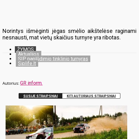
Norintys išmėginti jėgas smėlio aikštelėse raginami
nesnausti, mat vietų skaičius turnyre yra ribotas.
ŽYMOS
Aktualijos
SIP paplūdimio tinklinio turnyras
Siplife.lt
GR inform.
SUSIJĘ STRAIPSNIAI
KITI AUTORIAUS STRAIPSNIAI