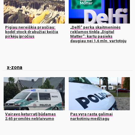
Pigiau nereiškia prasčiau:
„Delfi“ perka skaitmeninės
kodėl stock drabužiai keičia
reklamos tinklą „Digital
pirkėjų įpročius
Matter“: kartu pasieks
daugiau nei 1,6 mln. vartotojų
x-zona
Vairavo keturratį būdamas
Pas vyrą rasta galimai
2,65 promilės neblaivumo
narkotinių medžiagų