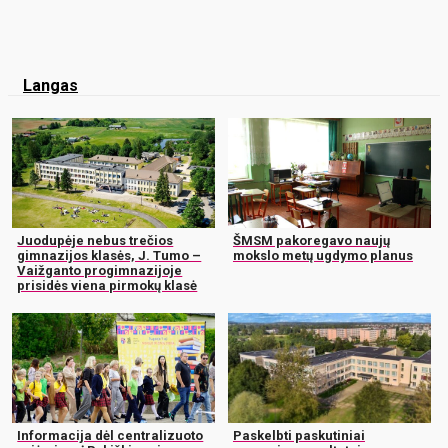
Langas
Juodupėje nebus trečios
ŠMSM pakoregavo naujų
gimnazijos klasės, J. Tumo –
mokslo metų ugdymo planus
Vaižganto progimnazijoje
prisidės viena pirmokų klasė
Informacija dėl centralizuoto
Paskelbti paskutiniai