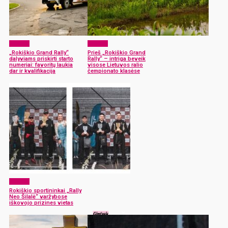
Sportas
Sportas
„Rokiškio Grand Rally“
Prieš „Rokiškio Grand
dalyviams priskirti starto
Rally“ – intriga beveik
numeriai: favoritų laukia
visose Lietuvos ralio
dar ir kvalifikacija
čempionato klasėse
Sportas
Rokiškio sportininkai „Rally
Neo Šilalė“ varžybose
iškovojo prizines vietas