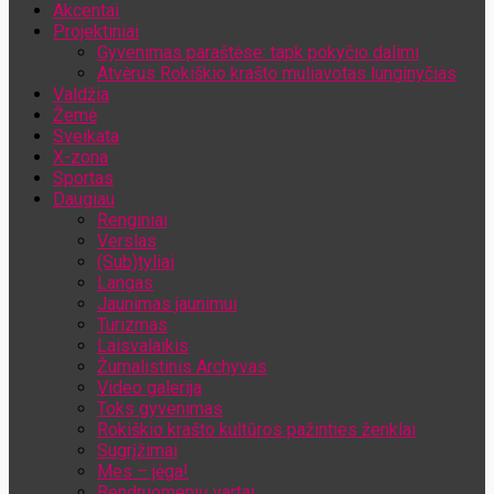
Akcentai
Jūsų el. pašto adresas
Projektiniai
Gyvenimas paraštėse: tapk pokyčio dalimi
Atvėrus Rokiškio krašto muliavotas lunginyčias
Valdžia
Žemė
Sveikata
X-zona
Sportas
Daugiau
Renginiai
Verslas
(Sub)tyliai
Langas
Jaunimas jaunimui
Turizmas
Laisvalaikis
Žurnalistinis Archyvas
Video galerija
Toks gyvenimas
Rokiškio krašto kultūros pažinties ženklai
Sugrįžimai
Mes – jėga!
Bendruomenių vartai