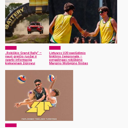
Sportas
Sportas
„Rokiškio Grand Rally“ –
Lietuvos U20 paplūdimio
nauji greičio ruožai ir
tinklinio čempionate –
svarbi informacija
pergalingas rokiškėno
kiekvienam žiūrovui
Margirio Motiejūno finišas
Sportas