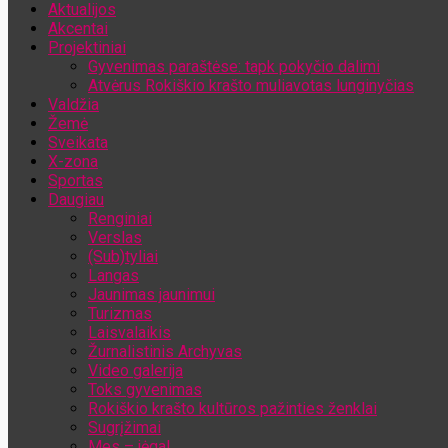
Aktualijos
Jūsų el. pašto adresas
Akcentai
Projektiniai
Gyvenimas paraštėse: tapk pokyčio dalimi
Atvėrus Rokiškio krašto muliavotas lunginyčias
Valdžia
Žemė
Sveikata
X-zona
Sportas
Daugiau
Renginiai
Verslas
(Sub)tyliai
Langas
Jaunimas jaunimui
Turizmas
Laisvalaikis
Žurnalistinis Archyvas
Video galerija
Toks gyvenimas
Rokiškio krašto kultūros pažinties ženklai
Sugrįžimai
Mes – jėga!