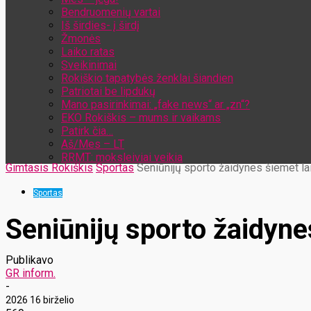
Bendruomenių vartai
Iš širdies- į širdį
Žmonės
Laiko ratas
Sveikinimai
Rokiškio tapatybės ženklai šiandien
Patriotai be lipdukų
Mano pasirinkimai: „fake news“ ar „zn“?
EKO Rokiškis – mums ir vaikams
Patirk čia…
Aš/Mes – LT
RRMT: moksleiviai veikia
Gimtasis Rokiškis
Sportas
Seniūnijų sporto žaidynes šiemet la
Sportas
Seniūnijų sporto žaidyne
Publikavo
GR inform.
-
2026 16 birželio