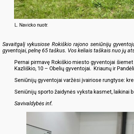
L. Navicko nuotr.
Savaitgalį vykusiose Rokiškio rajono seniūnijų gyventoj
gyventojai, pelnę 65 taškus. Vos keliais taškais nuo jų at
Pernai pirmavę Rokiškio miesto gyventojai šiemet l
Kazliškio, 10 – Obelių gyventojai. Kriaunų ir Pandė
Seniūnijų gyventojai varžėsi įvairiose rungtyse: krep
Seniūnijų sporto žaidynės vyksta kasmet, laikinai 
Savivaldybės inf.