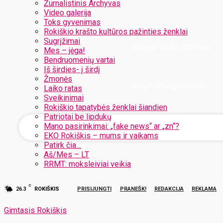
Žurnalistinis Archyvas
Video galerija
Toks gyvenimas
Rokiškio krašto kultūros pažinties ženklai
Sugrįžimai
Jūsų el. pašto adresas
Mes – jėga!
Bendruomenių vartai
Iš širdies- į širdį
Žmonės
Jūsų vartotojo vardas
Laiko ratas
Sveikinimai
Rokiškio tapatybės ženklai šiandien
Patriotai be lipdukų
Mano pasirinkimai: „fake news“ ar „zn“?
EKO Rokiškis – mums ir vaikams
Patirk čia…
Aš/Mes – LT
RRMT: moksleiviai veikia
C
26.3
ROKIŠKIS
PRISIJUNGTI
PRANEŠK!
REDAKCIJA
REKLAMA
Gimtasis Rokiškis