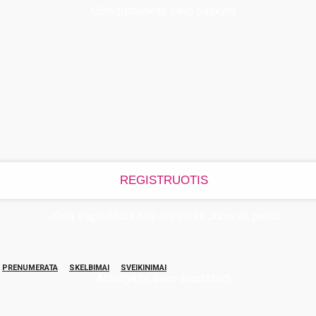
Užregistruokite savo paskyrą
Jūsų slaptažodis bus atsiųstas Jums el. paštu
PRENUMERATA
SKELBIMAI
SVEIKINIMAI
Atstatykite savo slaptažodį