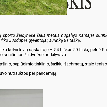
ų sporto žaidynėse šiais metais nugalėjo Kamajai, surink
siliko Juodupės gyventojai, surinkę 61 tašką.
iko ketvirti. Jų sąskaitoje – 54 taškai. 50 taškų pelnė 
lio seniūnijos žaidynėse nedalyvavo.
šinio, paplūdimio tinklinio, šaškių, šachmatų, stalo teniso
buvo nutrauktos per pandemiją.