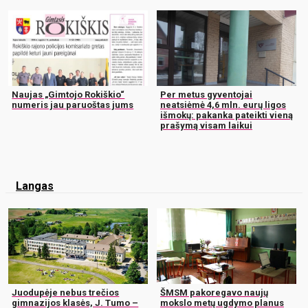
Naujas „Gimtojo Rokiškio“
Per metus gyventojai
numeris jau paruoštas jums
neatsiėmė 4,6 mln. eurų ligos
išmokų: pakanka pateikti vieną
prašymą visam laikui
Langas
Juodupėje nebus trečios
ŠMSM pakoregavo naujų
gimnazijos klasės, J. Tumo –
mokslo metų ugdymo planus