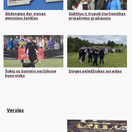
Atidengtas dar vienas
Subtilus ir truputį čiurlioniškas
atminimo ženklas
pripažintas gražiausiu
Šokių su šunimis varžybose
Dingęs pelėdžiukas surastas
buvo visko
Verslas