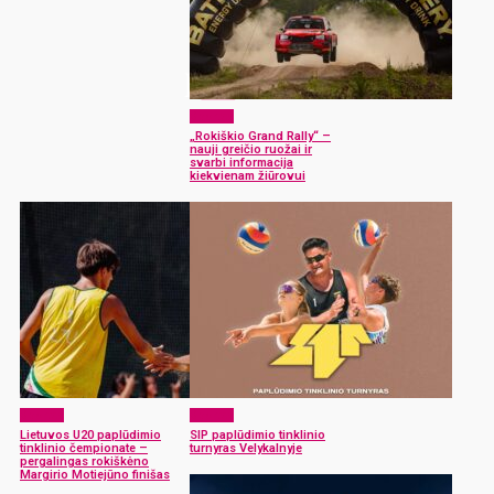
Sportas
„Rokiškio Grand Rally“ –
nauji greičio ruožai ir
svarbi informacija
kiekvienam žiūrovui
Sportas
Sportas
Lietuvos U20 paplūdimio
SIP paplūdimio tinklinio
tinklinio čempionate –
turnyras Velykalnyje
pergalingas rokiškėno
Margirio Motiejūno finišas