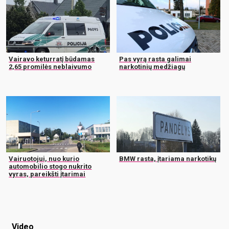
Vairavo keturratį būdamas
Pas vyrą rasta galimai
2,65 promilės neblaivumo
narkotinių medžiagų
Vairuotojui, nuo kurio
BMW rasta, įtariama narkotikų
automobilio stogo nukrito
vyras, pareikšti įtarimai
Video