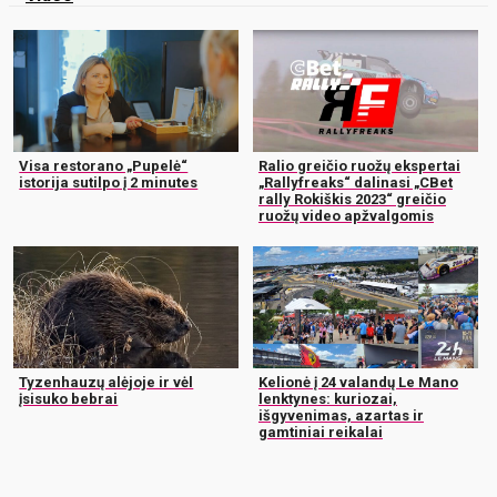
Visa restorano „Pupelė“
Ralio greičio ruožų ekspertai
istorija sutilpo į 2 minutes
„Rallyfreaks“ dalinasi „CBet
rally Rokiškis 2023“ greičio
ruožų video apžvalgomis
Tyzenhauzų alėjoje ir vėl
Kelionė į 24 valandų Le Mano
įsisuko bebrai
lenktynes: kuriozai,
išgyvenimas, azartas ir
gamtiniai reikalai