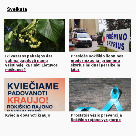
Sveikata
Iki vasaros pabaigos dar
Prasidės Rokiškio ligoninės
galima papildyti namų
modernizacija: priėmimo
vaistinėlę: ką rinkti Lietuvos
skyrius laikinai persikelia
miškuose?
kitur
Kviečia dovanoti kraujo
Prostatos vėžio prevencija
Rokiškio rajono vyrų tarpe