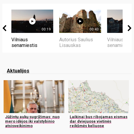
00:19
00:43
Vilniaus
Autorius Saulius
Vilniaus
senamiestis
Lisauskas
senamiestis
Aktualijos
Jūžintų aukų sugrįžimas: nuo
Laikinai bus ribojamas eismas
mero idėjos iki valstybinio
dar dviejuose vietinės
atsisveikinimo
reikšmės keliuose