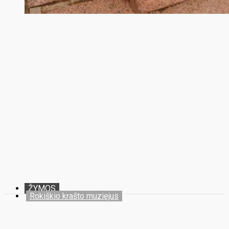
ŽYMOS
Rokiškio krašto muziejus