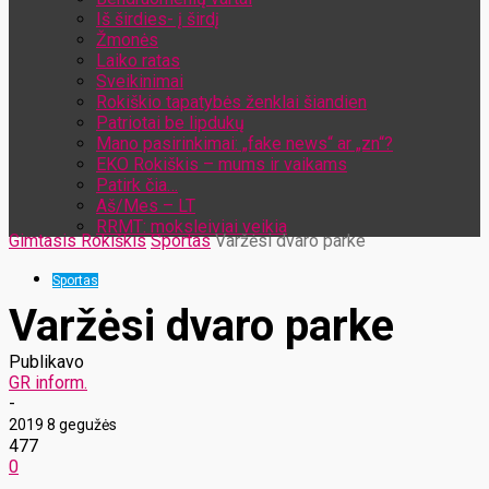
Iš širdies- į širdį
Žmonės
Laiko ratas
Sveikinimai
Rokiškio tapatybės ženklai šiandien
Patriotai be lipdukų
Mano pasirinkimai: „fake news“ ar „zn“?
EKO Rokiškis – mums ir vaikams
Patirk čia…
Aš/Mes – LT
RRMT: moksleiviai veikia
Gimtasis Rokiškis
Sportas
Varžėsi dvaro parke
Sportas
Varžėsi dvaro parke
Publikavo
GR inform.
-
2019 8 gegužės
477
0