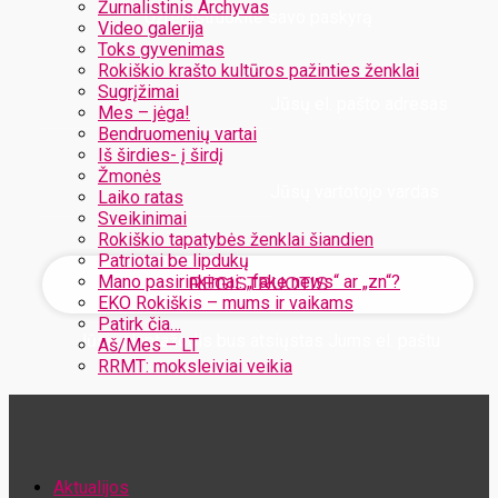
Žurnalistinis Archyvas
Užregistruokite savo paskyrą
Video galerija
Toks gyvenimas
Rokiškio krašto kultūros pažinties ženklai
Sugrįžimai
Jūsų el. pašto adresas
Mes – jėga!
Bendruomenių vartai
Iš širdies- į širdį
Žmonės
Jūsų vartotojo vardas
Laiko ratas
Sveikinimai
Rokiškio tapatybės ženklai šiandien
Patriotai be lipdukų
Mano pasirinkimai: „fake news“ ar „zn“?
EKO Rokiškis – mums ir vaikams
Patirk čia…
Jūsų slaptažodis bus atsiųstas Jums el. paštu
Aš/Mes – LT
RRMT: moksleiviai veikia
Atstatykite savo slaptažodį
Aktualijos