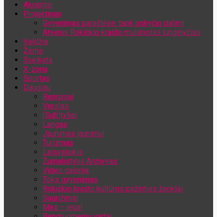
Akcentai
Jūsų el. pašto adresas
Projektiniai
Gyvenimas paraštėse: tapk pokyčio dalimi
Atvėrus Rokiškio krašto muliavotas lunginyčias
Valdžia
Žemė
Sveikata
X-zona
Sportas
Daugiau
Renginiai
Verslas
(Sub)tyliai
Langas
Jaunimas jaunimui
Turizmas
Laisvalaikis
Žurnalistinis Archyvas
Video galerija
Toks gyvenimas
Rokiškio krašto kultūros pažinties ženklai
Sugrįžimai
Mes – jėga!
Bendruomenių vartai