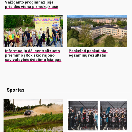
Vaižganto progimnazijoje
prisidės viena pirmokų klasė
Informacija dėl centralizuoto
Paskelbti paskutiniai
priėmimo į Rokiškio rajono
egzaminų rezultatai
savivaldybės švietimo įstaigas
Sportas