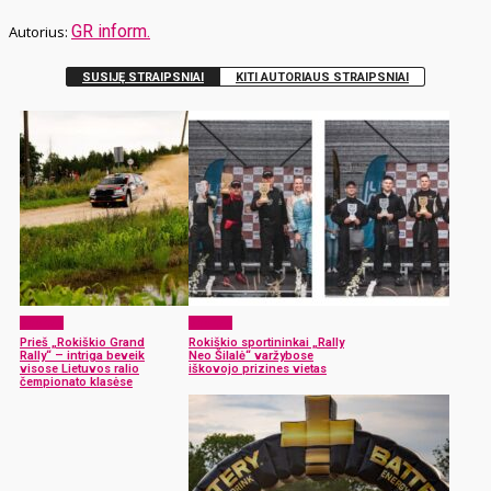
GR inform.
SUSIJĘ STRAIPSNIAI
KITI AUTORIAUS STRAIPSNIAI
Sportas
Sportas
Prieš „Rokiškio Grand
Rokiškio sportininkai „Rally
Rally“ – intriga beveik
Neo Šilalė“ varžybose
visose Lietuvos ralio
iškovojo prizines vietas
čempionato klasėse