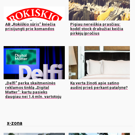
AB „Rokiškio sūris“ kviečia
Pigiau nereiškia prasčiau:
prisijungti prie komandos
kodėl stock drabužiai keičia
pirkėjų įpročius
„Delfi“ perka skaitmeninės
Ką verta žinoti apie satino
reklamos tinklą „Digital
audinį prieš perkant patalynę?
Matter“: kartu pasieks
daugiau nei 1,6 mln. vartotojų
x-zona