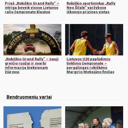
Prieš „Rokiškio Grand Rally“ –
Rokiškio sportininkai „Rally
intriga beveik visose Lietuvos
Neo Šilalė“ varžybose
ralio čempionato klasėse
iškovojo prizines vietas
„Rokiškio Grand Rally“ – nauji
Lietuvos U20 paplūdimio
greičio ruožai ir svarbi
tinklinio čempionate –
informacija kiekvienam
pergalingas rokiškėno
žiūrovui
Margirio Motiejūno finišas
Bendruomenių vartai