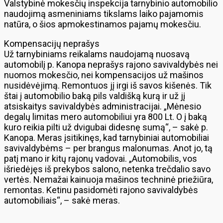
Valstybinė mokesčių inspekcija tarnybinio automobilio
naudojimą asmeniniams tikslams laiko pajamomis
natūra, o šios apmokestinamos pajamų mokesčiu.
Kompensacijų neprašys
Už tarnybiniams reikalams naudojamą nuosavą
automobilį p. Kanopa neprašys rajono savivaldybės nei
nuomos mokesčio, nei kompensacijos už mašinos
nusidėvėjimą. Remontuos jį irgi iš savos kišenės. Tik
štai į automobilio baką pils valdišką kurą ir už jį
atsiskaitys savivaldybės administracijai. „Mėnesio
degalų limitas mero automobiliui yra 800 Lt. O į baką
kuro reikia pilti už dvigubai didesnę sumą“, – sakė p.
Kanopa. Meras įsitikinęs, kad tarnybiniai automobiliai
savivaldybėms – per brangus malonumas. Anot jo, tą
patį mano ir kitų rajonų vadovai. „Automobilis, vos
išriedėjęs iš prekybos salono, netenka trečdalio savo
vertės. Nemažai kainuoja mašinos techninė priežiūra,
remontas. Ketinu pasidomėti rajono savivaldybės
automobiliais“, – sakė meras.