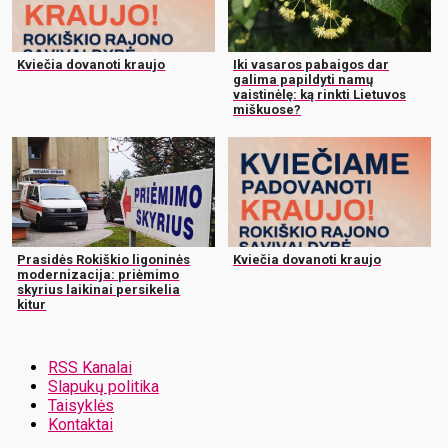
Kviečia dovanoti kraujo
Iki vasaros pabaigos dar
galima papildyti namų
vaistinėlę: ką rinkti Lietuvos
miškuose?
Prasidės Rokiškio ligoninės
Kviečia dovanoti kraujo
modernizacija: priėmimo
skyrius laikinai persikelia
kitur
RSS Kanalai
Slapukų politika
Taisyklės
Kontaktai