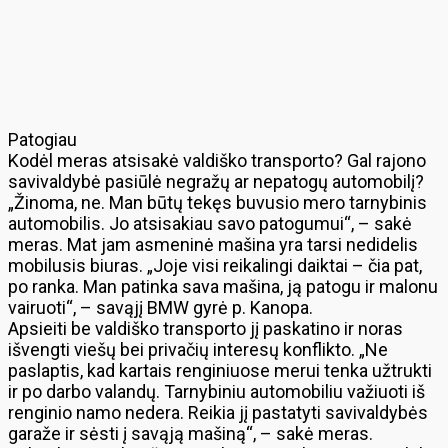
Patogiau
Kodėl meras atsisakė valdiško transporto? Gal rajono
savivaldybė pasiūlė negražų ar nepatogų automobilį?
„Žinoma, ne. Man būtų tekęs buvusio mero tarnybinis
automobilis. Jo atsisakiau savo patogumui“, – sakė
meras. Mat jam asmeninė mašina yra tarsi nedidelis
mobilusis biuras. „Joje visi reikalingi daiktai – čia pat,
po ranka. Man patinka sava mašina, ją patogu ir malonu
vairuoti“, – savąjį BMW gyrė p. Kanopa.
Apsieiti be valdiško transporto jį paskatino ir noras
išvengti viešų bei privačių interesų konflikto. „Ne
paslaptis, kad kartais renginiuose merui tenka užtrukti
ir po darbo valandų. Tarnybiniu automobiliu važiuoti iš
renginio namo nedera. Reikia jį pastatyti savivaldybės
garaže ir sėsti į savąją mašiną“, – sakė meras.