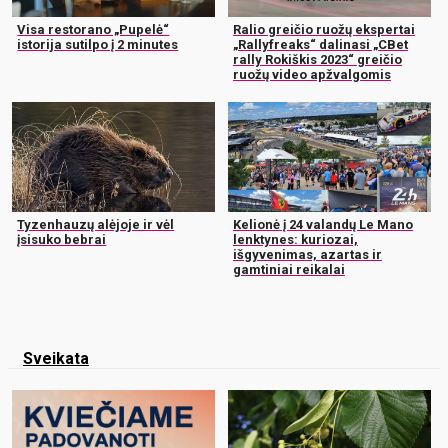
Visa restorano „Pupelė“
Ralio greičio ruožų ekspertai
istorija sutilpo į 2 minutes
„Rallyfreaks“ dalinasi „CBet
rally Rokiškis 2023“ greičio
ruožų video apžvalgomis
Tyzenhauzų alėjoje ir vėl
Kelionė į 24 valandų Le Mano
įsisuko bebrai
lenktynes: kuriozai,
išgyvenimas, azartas ir
gamtiniai reikalai
Sveikata