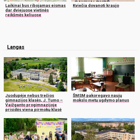
Laikinai bus ribojamas eismas
Kviečia dovanoti kraujo
dar dviejuose vietinės
reikšmės keliuose
Langas
Juodupėje nebus trečios
ŠMSM pakoregavo naujų
gimnazijos klasės, J. Tumo –
mokslo metų ugdymo planus
Vaižganto progimnazijoje
prisidės viena pirmokų klasė