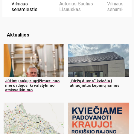
Vilniaus
Autorius Saulius
Vilniaus
senamiestis
Lisauskas
senamiestis
Aktualijos
Jūžintų aukų sugrįžimas: nuo
„Biržų duona“ kviečia į
mero idėjos iki valstybinio
atnaujintus kepinių namus
atsisveikinimo