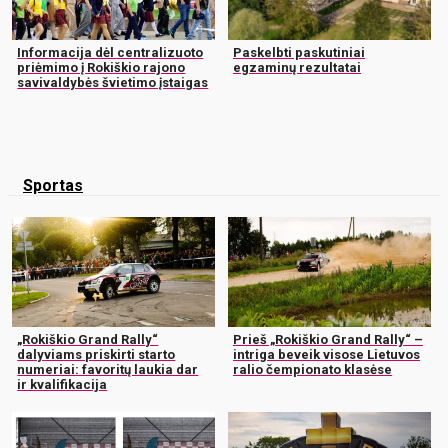
Informacija dėl centralizuoto
Paskelbti paskutiniai
priėmimo į Rokiškio rajono
egzaminų rezultatai
savivaldybės švietimo įstaigas
Sportas
„Rokiškio Grand Rally“
Prieš „Rokiškio Grand Rally“ –
dalyviams priskirti starto
intriga beveik visose Lietuvos
numeriai: favoritų laukia dar
ralio čempionato klasėse
ir kvalifikacija