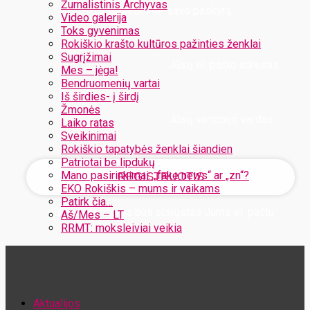
Žurnalistinis Archyvas
Užregistruokite savo paskyrą
Video galerija
Toks gyvenimas
Rokiškio krašto kultūros pažinties ženklai
Sugrįžimai
Jūsų el. pašto adresas
Mes – jėga!
Bendruomenių vartai
Iš širdies- į širdį
Žmonės
Jūsų vartotojo vardas
Laiko ratas
Sveikinimai
Rokiškio tapatybės ženklai šiandien
Patriotai be lipdukų
Mano pasirinkimai: „fake news“ ar „zn“?
EKO Rokiškis – mums ir vaikams
Patirk čia…
Jūsų slaptažodis bus atsiųstas Jums el. paštu
Aš/Mes – LT
RRMT: moksleiviai veikia
Atstatykite savo slaptažodį
Aktualijos