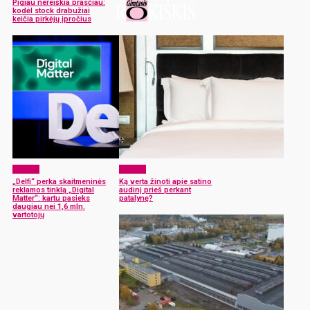
Pigiau nereiškia prasčiau:
kodėl stock drabužiai
keičia pirkėjų įpročius
Verslas
Verslas
„Delfi“ perka skaitmeninės
Ką verta žinoti apie satino
reklamos tinklą „Digital
audinį prieš perkant
Matter“: kartu pasieks
patalynę?
daugiau nei 1,6 mln.
vartotojų