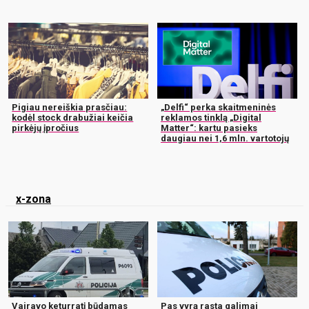
Pigiau nereiškia prasčiau:
„Delfi“ perka skaitmeninės
kodėl stock drabužiai keičia
reklamos tinklą „Digital
pirkėjų įpročius
Matter“: kartu pasieks
daugiau nei 1,6 mln. vartotojų
x-zona
Vairavo keturratį būdamas
Pas vyrą rasta galimai