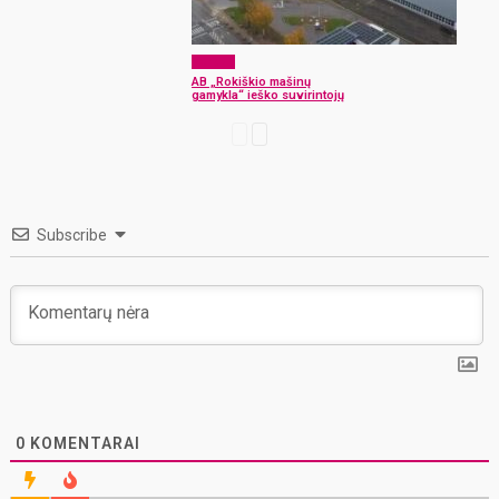
Verslas
AB „Rokiškio mašinų
gamykla“ ieško suvirintojų
Subscribe
0
KOMENTARAI