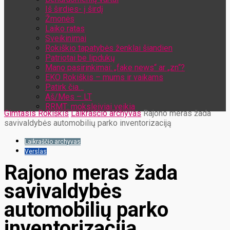
Iš širdies- į širdį
Žmonės
Laiko ratas
Sveikinimai
Rokiškio tapatybės ženklai šiandien
Patriotai be lipdukų
Mano pasirinkimai: „fake news“ ar „zn“?
EKO Rokiškis – mums ir vaikams
Patirk čia…
Aš/Mes – LT
RRMT: moksleiviai veikia
Gimtasis Rokiškis
Laikraščio archyvas
Rajono meras žada
savivaldybės automobilių parko inventorizaciją
Laikraščio archyvas
Verslas
Rajono meras žada
savivaldybės
automobilių parko
inventorizaciją