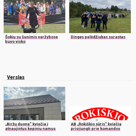
Šokių su šunimis varžybose
Dingęs pelėdžiukas surastas
buvo visko
Verslas
„Biržų duona“ kviečia į
AB „Rokiškio sūris“ kviečia
atnaujintus kepinių namus
prisijungti prie komandos