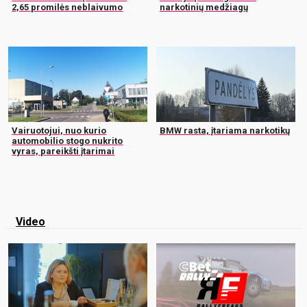
2,65 promilės neblaivumo
narkotinių medžiagų
Vairuotojui, nuo kurio
BMW rasta, įtariama narkotikų
automobilio stogo nukrito
vyras, pareikšti įtarimai
Video