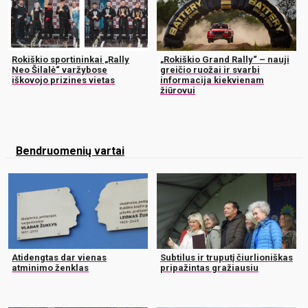
Rokiškio sportininkai „Rally
„Rokiškio Grand Rally“ – nauji
Neo Šilalė“ varžybose
greičio ruožai ir svarbi
iškovojo prizines vietas
informacija kiekvienam
žiūrovui
Bendruomenių vartai
Atidengtas dar vienas
Subtilus ir truputį čiurlioniškas
atminimo ženklas
pripažintas gražiausiu