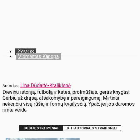
ŽYMOS
Vidmantas Kanopa
Lina Dūdaitė-Kralikienė
Dievinu istoriją, futbolą ir kates, protmūšius, geras knygas.
Gerbiu už drąsą, atsakomybę ir pareigingumą. Mirtinai
nekenčiu visų rūšių ir formų kvailysčių. Ypač, jei jos daromos
rimtu veidu.
SUSIJĘ STRAIPSNIAI
KITI AUTORIAUS STRAIPSNIAI