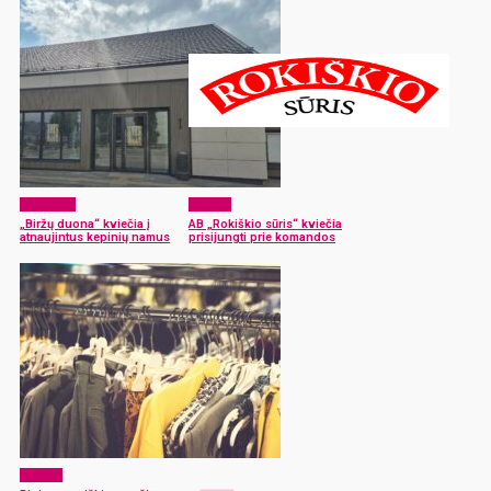
Aktualijos
Verslas
„Biržų duona“ kviečia į
AB „Rokiškio sūris“ kviečia
atnaujintus kepinių namus
prisijungti prie komandos
Verslas