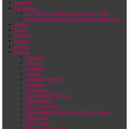
Akcentai
Jūsų el. pašto adresas
Projektiniai
Gyvenimas paraštėse: tapk pokyčio dalimi
Atvėrus Rokiškio krašto muliavotas lunginyčias
Valdžia
Žemė
Sveikata
X-zona
Sportas
Daugiau
Renginiai
Verslas
(Sub)tyliai
Langas
Jaunimas jaunimui
Turizmas
Laisvalaikis
Žurnalistinis Archyvas
Video galerija
Toks gyvenimas
Rokiškio krašto kultūros pažinties ženklai
Sugrįžimai
Mes – jėga!
Bendruomenių vartai