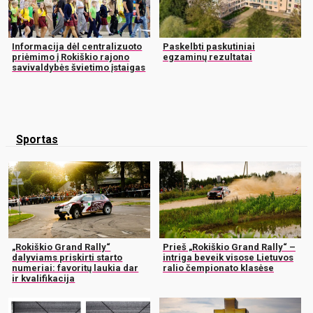
Informacija dėl centralizuoto
Paskelbti paskutiniai
priėmimo į Rokiškio rajono
egzaminų rezultatai
savivaldybės švietimo įstaigas
Sportas
„Rokiškio Grand Rally“
Prieš „Rokiškio Grand Rally“ –
dalyviams priskirti starto
intriga beveik visose Lietuvos
numeriai: favoritų laukia dar
ralio čempionato klasėse
ir kvalifikacija