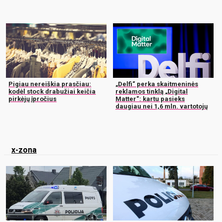
Pigiau nereiškia prasčiau:
„Delfi“ perka skaitmeninės
kodėl stock drabužiai keičia
reklamos tinklą „Digital
pirkėjų įpročius
Matter“: kartu pasieks
daugiau nei 1,6 mln. vartotojų
x-zona