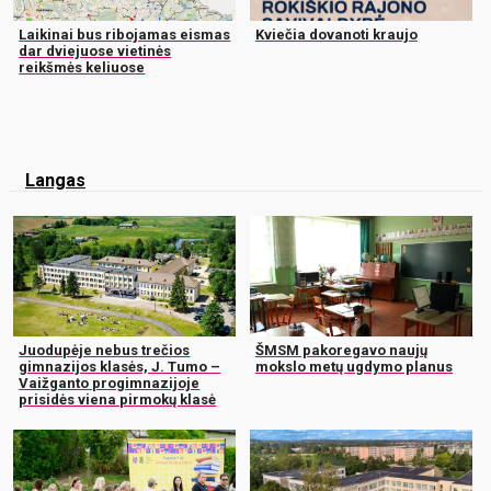
Laikinai bus ribojamas eismas
Kviečia dovanoti kraujo
dar dviejuose vietinės
reikšmės keliuose
Langas
Juodupėje nebus trečios
ŠMSM pakoregavo naujų
gimnazijos klasės, J. Tumo –
mokslo metų ugdymo planus
Vaižganto progimnazijoje
prisidės viena pirmokų klasė