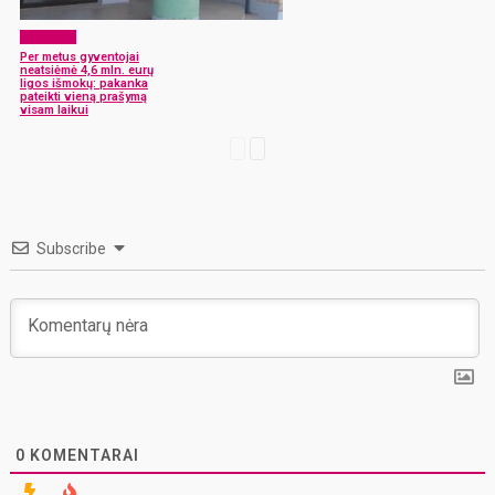
Aktualijos
Per metus gyventojai
neatsiėmė 4,6 mln. eurų
ligos išmokų: pakanka
pateikti vieną prašymą
visam laikui
Subscribe
0
KOMENTARAI