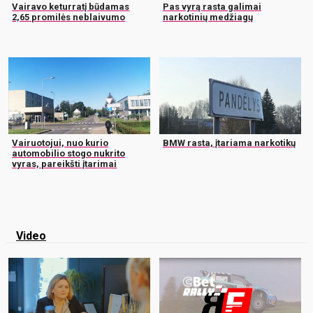
Vairavo keturratį būdamas
Pas vyrą rasta galimai
2,65 promilės neblaivumo
narkotinių medžiagų
Vairuotojui, nuo kurio
BMW rasta, įtariama narkotikų
automobilio stogo nukrito
vyras, pareikšti įtarimai
Video