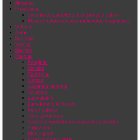
Akcentai
Jūsų el. pašto adresas
Projektiniai
Gyvenimas paraštėse: tapk pokyčio dalimi
Atvėrus Rokiškio krašto muliavotas lunginyčias
Valdžia
Žemė
Sveikata
X-zona
Sportas
Daugiau
Renginiai
Verslas
(Sub)tyliai
Langas
Jaunimas jaunimui
Turizmas
Laisvalaikis
Žurnalistinis Archyvas
Video galerija
Toks gyvenimas
Rokiškio krašto kultūros pažinties ženklai
Sugrįžimai
Mes – jėga!
Bendruomenių vartai