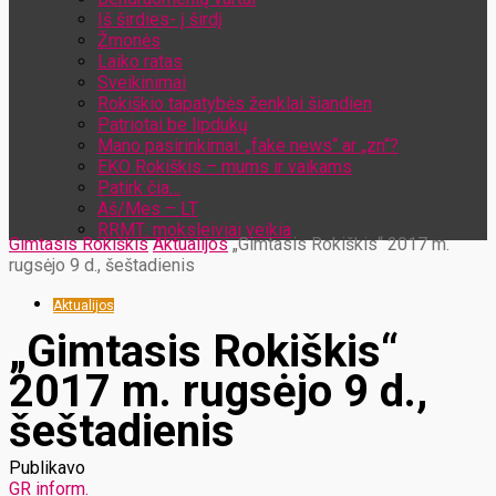
Iš širdies- į širdį
Žmonės
Laiko ratas
Sveikinimai
Rokiškio tapatybės ženklai šiandien
Patriotai be lipdukų
Mano pasirinkimai: „fake news“ ar „zn“?
EKO Rokiškis – mums ir vaikams
Patirk čia…
Aš/Mes – LT
RRMT: moksleiviai veikia
Gimtasis Rokiškis
Aktualijos
„Gimtasis Rokiškis“ 2017 m.
rugsėjo 9 d., šeštadienis
Aktualijos
„Gimtasis Rokiškis“
2017 m. rugsėjo 9 d.,
šeštadienis
Publikavo
GR inform.