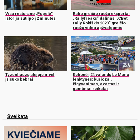
Visa restorano „Pupelė“
Ralio greičio ruožų ekspertai
istorija sutilpo į 2 minutes
„Rallyfreaks“ dalinasi „CBet
rally Rokiškis 2023“ greičio
ruožų video apžvalgomis
Tyzenhauzų alėjoje ir vėl
Kelionė į 24 valandų Le Mano
įsisuko bebrai
lenktynes: kuriozai,
išgyvenimas, azartas ir
gamtiniai reikalai
Sveikata