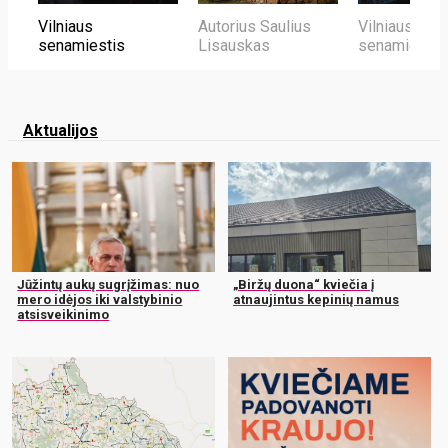
Vilniaus
Autorius Saulius
Vilniaus
senamiestis
Lisauskas
senamiestis
Aktualijos
Jūžintų aukų sugrįžimas: nuo
„Biržų duona“ kviečia į
mero idėjos iki valstybinio
atnaujintus kepinių namus
atsisveikinimo