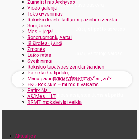
Žurnalistinis Archyvas
Užregistruokite savo paskyrą
Video galerija
Toks gyvenimas
Rokiškio krašto kultūros pažinties ženklai
Sugrįžimai
Jūsų el. pašto adresas
Mes – jėga!
Bendruomenių vartai
Iš širdies- į širdį
Žmonės
Jūsų vartotojo vardas
Laiko ratas
Sveikinimai
Rokiškio tapatybės ženklai šiandien
Patriotai be lipdukų
Mano pasirinkimai: „fake news“ ar „zn“?
EKO Rokiškis – mums ir vaikams
Patirk čia…
Jūsų slaptažodis bus atsiųstas Jums el. paštu
Aš/Mes – LT
RRMT: moksleiviai veikia
Atstatykite savo slaptažodį
Aktualijos