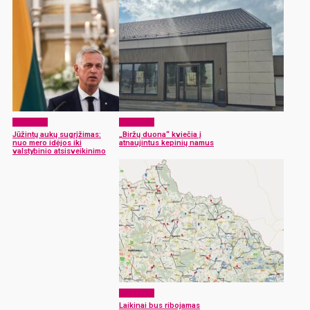
Aktualijos
Aktualijos
Jūžintų aukų sugrįžimas:
„Biržų duona“ kviečia į
nuo mero idėjos iki
atnaujintus kepinių namus
valstybinio atsisveikinimo
Aktualijos
Laikinai bus ribojamas