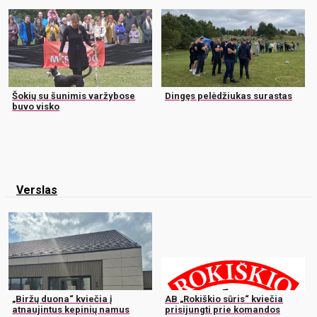
Šokių su šunimis varžybose
Dingęs pelėdžiukas surastas
buvo visko
Verslas
„Biržų duona“ kviečia į
AB „Rokiškio sūris“ kviečia
atnaujintus kepinių namus
prisijungti prie komandos