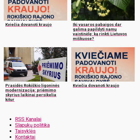
Kviečia dovanoti kraujo
Iki vasaros pabaigos dar
galima papildyti namų
vaistinėlę: ką rinkti Lietuvos
miškuose?
Prasidės Rokiškio ligoninės
Kviečia dovanoti kraujo
modernizacija: priėmimo
skyrius laikinai persikelia
kitur
RSS Kanalai
Slapukų politika
Taisyklės
Kontaktai