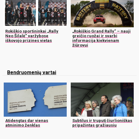
Rokiškio sportininkai „Rally
„Rokiškio Grand Rally“ – nauji
Neo Šilalė“ varžybose
greičio ruožai ir svarbi
iškovojo prizines vietas
informacija kiekvienam
žiūrovui
Bendruomenių vartai
Atidengtas dar vienas
Subtilus ir truputį čiurlioniškas
atminimo ženklas
pripažintas gražiausiu