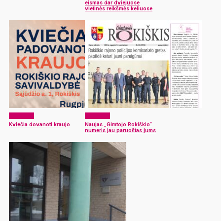
eismas dar dviejuose
vietinės reikšmės keliuose
Aktualijos
Aktualijos
Kviečia dovanoti kraujo
Naujas „Gimtojo Rokiškio“
numeris jau paruoštas jums