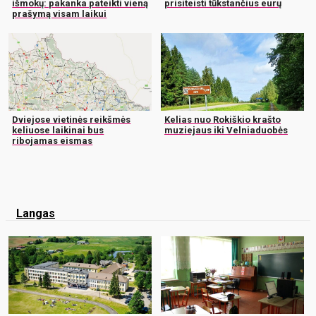
išmokų: pakanka pateikti vieną
prisiteisti tūkstančius eurų
prašymą visam laikui
Dviejose vietinės reikšmės
Kelias nuo Rokiškio krašto
keliuose laikinai bus
muziejaus iki Velniaduobės
ribojamas eismas
Langas