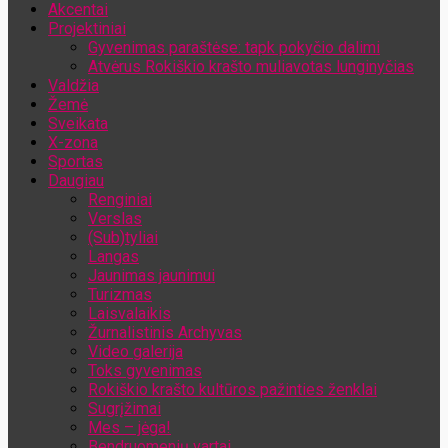
Akcentai
Jūsų el. pašto adresas
Projektiniai
Gyvenimas paraštėse: tapk pokyčio dalimi
Atvėrus Rokiškio krašto muliavotas lunginyčias
Valdžia
Žemė
Sveikata
X-zona
Sportas
Daugiau
Renginiai
Verslas
(Sub)tyliai
Langas
Jaunimas jaunimui
Turizmas
Laisvalaikis
Žurnalistinis Archyvas
Video galerija
Toks gyvenimas
Rokiškio krašto kultūros pažinties ženklai
Sugrįžimai
Mes – jėga!
Bendruomenių vartai