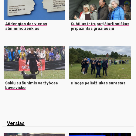
Atidengtas dar vienas
Subtilus ir truputį čiurlioniškas
atminimo ženklas
pripažintas gražiausiu
Šokių su šunimis varžybose
Dingęs pelėdžiukas surastas
buvo visko
Verslas