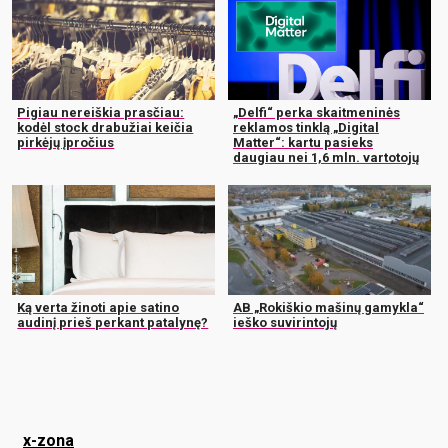
Pigiau nereiškia prasčiau:
„Delfi“ perka skaitmeninės
kodėl stock drabužiai keičia
reklamos tinklą „Digital
pirkėjų įpročius
Matter“: kartu pasieks
daugiau nei 1,6 mln. vartotojų
Ką verta žinoti apie satino
AB „Rokiškio mašinų gamykla“
audinį prieš perkant patalynę?
ieško suvirintojų
x-zona