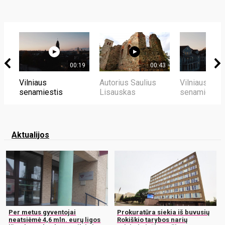
00:19
00:43
Vilniaus
Autorius Saulius
Vilniaus
senamiestis
Lisauskas
senamiestis
Aktualijos
Per metus gyventojai
Prokuratūra siekia iš buvusių
neatsiėmė 4,6 mln. eurų ligos
Rokiškio tarybos narių