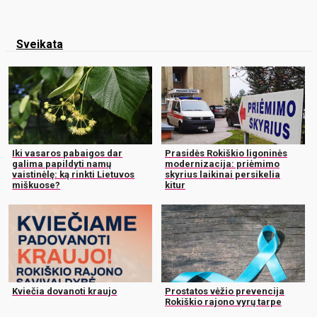
Sveikata
Iki vasaros pabaigos dar
Prasidės Rokiškio ligoninės
galima papildyti namų
modernizacija: priėmimo
vaistinėlę: ką rinkti Lietuvos
skyrius laikinai persikelia
miškuose?
kitur
Kviečia dovanoti kraujo
Prostatos vėžio prevencija
Rokiškio rajono vyrų tarpe