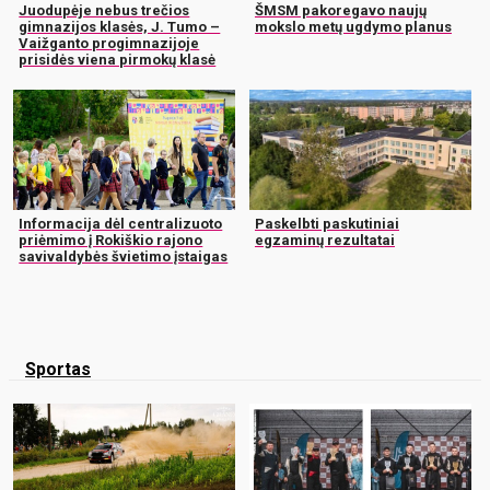
Juodupėje nebus trečios
ŠMSM pakoregavo naujų
gimnazijos klasės, J. Tumo –
mokslo metų ugdymo planus
Vaižganto progimnazijoje
prisidės viena pirmokų klasė
Informacija dėl centralizuoto
Paskelbti paskutiniai
priėmimo į Rokiškio rajono
egzaminų rezultatai
savivaldybės švietimo įstaigas
Sportas