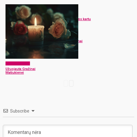
Atsisveikiname
Dėkoja buvusiems kartu
Atsisveikiname
Užuojauta Gražinai
Matiukienei
Atsisveikiname
Užuojauta Gražinai
Matiukienei
Subscribe