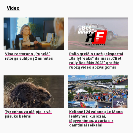
Video
Visa restorano „Pupelė“
Ralio greičio ruožų ekspertai
istorija sutilpo į 2 minutes
„Rallyfreaks“ dalinasi „CBet
rally Rokiškis 2023“ greičio
ruožų video apžvalgomis
Tyzenhauzų alėjoje ir vėl
Kelionė į 24 valandų Le Mano
įsisuko bebrai
lenktynes: kuriozai,
išgyvenimas, azartas ir
gamtiniai reikalai