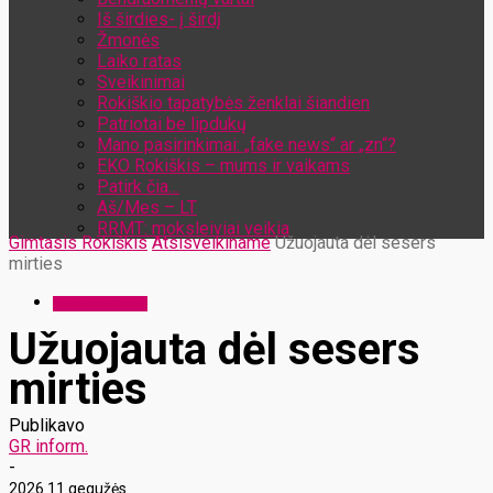
Iš širdies- į širdį
Žmonės
Laiko ratas
Sveikinimai
Rokiškio tapatybės ženklai šiandien
Patriotai be lipdukų
Mano pasirinkimai: „fake news“ ar „zn“?
EKO Rokiškis – mums ir vaikams
Patirk čia…
Aš/Mes – LT
RRMT: moksleiviai veikia
Gimtasis Rokiškis
Atsisveikiname
Užuojauta dėl sesers
mirties
Atsisveikiname
Užuojauta dėl sesers
mirties
Publikavo
GR inform.
-
2026 11 gegužės