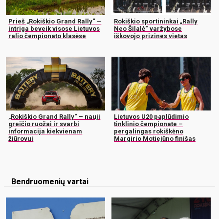
Prieš „Rokiškio Grand Rally“ –
Rokiškio sportininkai „Rally
intriga beveik visose Lietuvos
Neo Šilalė“ varžybose
ralio čempionato klasėse
iškovojo prizines vietas
„Rokiškio Grand Rally“ – nauji
Lietuvos U20 paplūdimio
greičio ruožai ir svarbi
tinklinio čempionate –
informacija kiekvienam
pergalingas rokiškėno
žiūrovui
Margirio Motiejūno finišas
Bendruomenių vartai