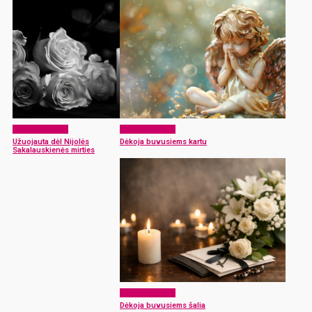
Atsisveikiname
Atsisveikiname
Užuojauta dėl Nijolės
Dėkoja buvusiems kartu
Sakalauskienės mirties
Atsisveikiname
Dėkoja buvusiems šalia