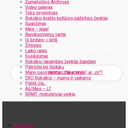
Žurnalistinis Archyvas
Užregistruokite savo paskyrą
Video galerija
Toks gyvenimas
Rokiškio krašto kultūros pažinties ženklai
Sugrįžimai
Jūsų el. pašto adresas
Mes – jėga!
Bendruomenių vartai
Iš širdies- į širdį
Žmonės
Jūsų vartotojo vardas
Laiko ratas
Sveikinimai
Rokiškio tapatybės ženklai šiandien
Patriotai be lipdukų
Mano pasirinkimai: „fake news“ ar „zn“?
EKO Rokiškis – mums ir vaikams
Patirk čia…
Jūsų slaptažodis bus atsiųstas Jums el. paštu
Aš/Mes – LT
RRMT: moksleiviai veikia
Atstatykite savo slaptažodį
Aktualijos