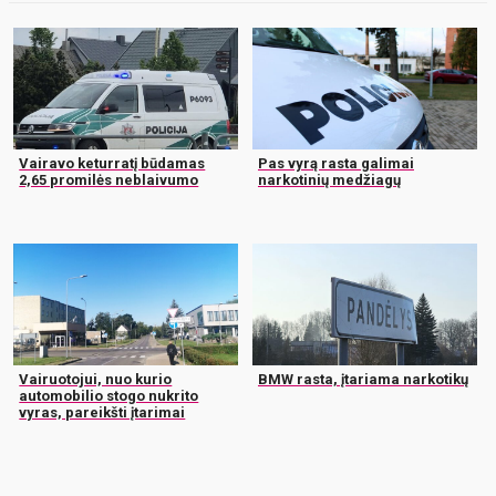
Vairavo keturratį būdamas
Pas vyrą rasta galimai
2,65 promilės neblaivumo
narkotinių medžiagų
Vairuotojui, nuo kurio
BMW rasta, įtariama narkotikų
automobilio stogo nukrito
vyras, pareikšti įtarimai