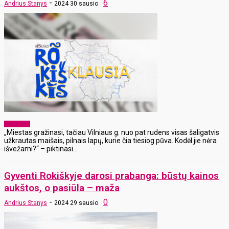
-
6
Andrius Stanys
2024 30 sausio
Aktualijos
„Miestas gražinasi, tačiau Vilniaus g. nuo pat rudens visas šaligatvis
užkrautas maišais, pilnais lapų, kurie čia tiesiog pūva. Kodėl jie nėra
išvežami?“ – piktinasi...
Gyventi Rokiškyje darosi prabanga: būstų kainos
aukštos, o pasiūla – maža
-
0
Andrius Stanys
2024 29 sausio