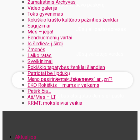
Žurnalistinis Archyvas
Užregistruokite savo paskyrą
Video galerija
Toks gyvenimas
Rokiškio krašto kultūros pažinties ženklai
Sugrįžimai
Jūsų el. pašto adresas
Mes – jėga!
Bendruomenių vartai
Iš širdies- į širdį
Žmonės
Jūsų vartotojo vardas
Laiko ratas
Sveikinimai
Rokiškio tapatybės ženklai šiandien
Patriotai be lipdukų
Mano pasirinkimai: „fake news“ ar „zn“?
EKO Rokiškis – mums ir vaikams
Patirk čia…
Jūsų slaptažodis bus atsiųstas Jums el. paštu
Aš/Mes – LT
RRMT: moksleiviai veikia
Atstatykite savo slaptažodį
Aktualijos