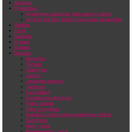
Akcentai
Jūsų el. pašto adresas
Projektiniai
Gyvenimas paraštėse: tapk pokyčio dalimi
Atvėrus Rokiškio krašto muliavotas lunginyčias
Valdžia
Žemė
Sveikata
X-zona
Sportas
Daugiau
Renginiai
Verslas
(Sub)tyliai
Langas
Jaunimas jaunimui
Turizmas
Laisvalaikis
Žurnalistinis Archyvas
Video galerija
Toks gyvenimas
Rokiškio krašto kultūros pažinties ženklai
Sugrįžimai
Mes – jėga!
Bendruomenių vartai