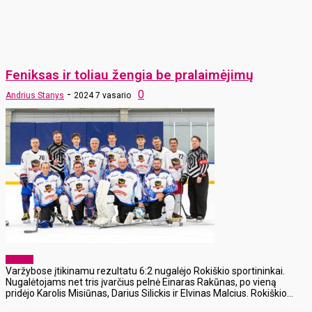
Feniksas ir toliau žengia be pralaimėjimų
-
0
Andrius Stanys
2024 7 vasario
Sportas
Varžybose įtikinamu rezultatu 6:2 nugalėjo Rokiškio sportininkai.
Nugalėtojams net tris įvarčius pelnė Einaras Rakūnas, po vieną
pridėjo Karolis Misiūnas, Darius Silickis ir Elvinas Malcius. Rokiškio...