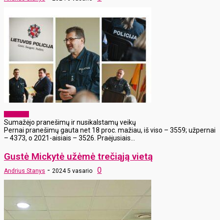
Aktualijos
Sumažėjo pranešimų ir nusikalstamų veikų
Pernai pranešimų gauta net 18 proc. mažiau, iš viso – 3559; užpernai
– 4373, o 2021-aisiais – 3526. Praėjusiais...
Gustė Mickytė užėmė trečiąją vietą
-
0
Andrius Stanys
2024 5 vasario