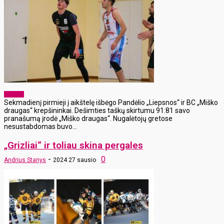
Sportas
Sekmadienį pirmieji į aikštelę išbėgo Pandėlio „Liepsnos“ ir BC „Miško
draugas“ krepšininkai. Dešimties taškų skirtumu 91:81 savo
pranašumą įrodė „Miško draugas“. Nugalėtojų gretose
nesustabdomas buvo...
„Grizliai“ ir toliau skina pergales
-
0
Andrius Stanys
2024 27 sausio