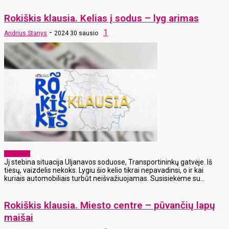
Rokiškis klausia. Kelias į sodus – lyg arimas
-
1
Andrius Stanys
2024 30 sausio
Aktualijos
Jį stebina situacija Uljanavos soduose, Transportininkų gatvėje. Iš
tiesų, vaizdelis nekoks. Lygiu šio kelio tikrai nepavadinsi, o ir kai
kuriais automobiliais turbūt neišvažiuojamas. Susisiekėme su...
Rokiškis klausia. Miesto centre – pūvančių lapų
maišai