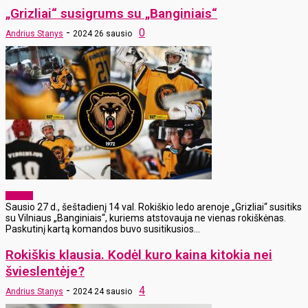
„Grizliai“ susigrums su „Banginiais“
-
0
Andrius Stanys
2024 26 sausio
Sportas
Sausio 27 d., šeštadienį 14 val. Rokiškio ledo arenoje „Grizliai“ susitiks
su Vilniaus „Banginiais“, kuriems atstovauja ne vienas rokiškėnas.
Paskutinį kartą komandos buvo susitikusios...
Rokiškis klausia. Kodėl kuro kaina kitokia nei
švieslentėje?
-
4
Andrius Stanys
2024 24 sausio