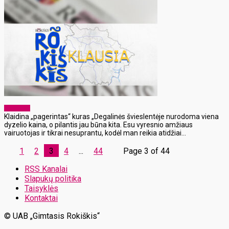
Aktualijos
Klaidina „pagerintas“ kuras „Degalinės švieslentėje nurodoma viena
dyzelio kaina, o pilantis jau būna kita. Esu vyresnio amžiaus
vairuotojas ir tikrai nesuprantu, kodėl man reikia atidžiai...
1
2
3
4
...
44
Page 3 of 44
RSS Kanalai
Slapukų politika
Taisyklės
Kontaktai
© UAB „Gimtasis Rokiškis“