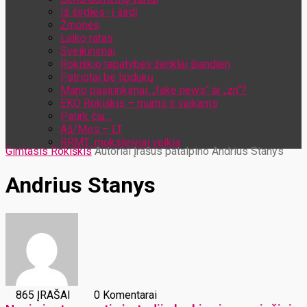
Iš širdies- į širdį
Žmonės
Laiko ratas
Sveikinimai
Rokiškio tapatybės ženklai šiandien
Patriotai be lipdukų
Mano pasirinkimai: „fake news“ ar „zn“?
EKO Rokiškis – mums ir vaikams
Patirk čia…
Aš/Mes – LT
RRMT: moksleiviai veikia
Gimtasis Rokiškis
Autoriai
Įrašus patalpino Andrius Stanys
Andrius Stanys
865 ĮRAŠAI
0 Komentarai