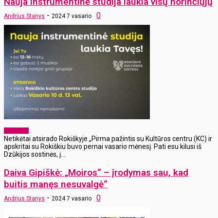
Nauja instrumentinė studija laukia visų norinčiųjų
-
0
Andrius Stanys
2024 7 vasario
Aktualijos
Netikėtai atsirado Rokiškyje „Pirma pažintis su Kultūros centru (KC) ir
apskritai su Rokiškiu buvo pernai vasario mėnesį. Pati esu kilusi iš
Dzūkijos sostinės, į...
Daiva Gipiškė: „Moiros“ – įrodymas sau, kad
buitis manęs nesuvalgė“
-
0
Andrius Stanys
2024 7 vasario