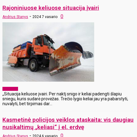
Rajoniniuose keliuose situacija įvairi
-
0
Andrius Stanys
2024 7 vasario
Aktualijos
„Situacija keliuose įvairi. Per naktį snigo ir keliai padengti šlapiu
sniegu, kuris sudarė provėžas. Trečio lygio keliai jau yra pabarstyti,
nuvalyti, bet tirpimas dar...
Kasmetinė policijos veiklos ataskaita: vis daugiau
nusikaltimų „keliasi“ į el. erdvę
-
0
Andrius Stanys
2024 6 vasario