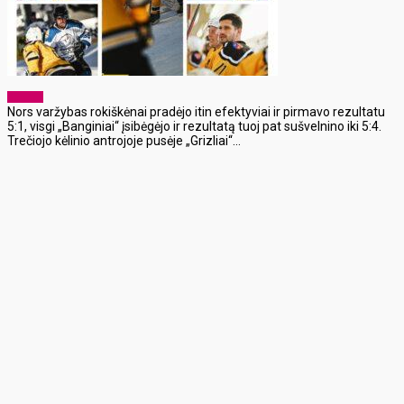
Sportas
Nors varžybas rokiškėnai pradėjo itin efektyviai ir pirmavo rezultatu
5:1, visgi „Banginiai“ įsibėgėjo ir rezultatą tuoj pat sušvelnino iki 5:4.
Trečiojo kėlinio antrojoje pusėje „Grizliai“...