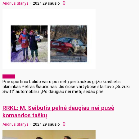
-
0
Andrius Stanys
2024 29 sausio
Sportas
Prie sportinio bolido vairo po metų pertraukos grįžo kraštietis
ūkininkas Petras Šiaučiūnas. Jis šiose varžybose startavo „Suzuki
Swift“ automobiliu. „Po daugiau nei metų sėdau prie...
RRKL: M. Seibutis pelnė daugiau nei pusė
komandos taškų
-
0
Andrius Stanys
2024 29 sausio