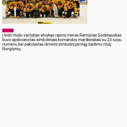
Sportas
Į ledo ritulio varžybas atvykęs rajono meras Ramūnas Godeliauskas
buvo apdovanotas simboliniais komandos marškinėliais su 23-iuoju
numeriu bei pakviestas išmesti simbolinį pirmąjį žaidimo ritulį.
Rungtynių...