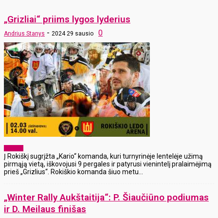
„Grizliai“ priims lygos lyderius
-
0
Andrius Stanys
2024 29 sausio
Sportas
Į Rokiškį sugrįžta „Kario“ komanda, kuri turnyrinėje lentelėje užimą
pirmąją vietą, iškovojusi 9 pergales ir patyrusi vienintelį pralaimėjimą
prieš „Grizlius“. Rokiškio komanda šiuo metu...
„Winter Rally Aukštaitija“: P. Šiaučiūno podiumas
ir D. Meilaus finišas