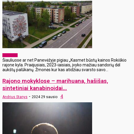
Aktualijos
Šiauliuose ar net Panevėžyje pigiau „Kasmet būstų kainos Rokiškio
rajone kyla. Praėjusiais, 2023-iaisiais, įvyko mažiau sandorių dėl
aukštų palūkanų. Žmonės kur kas atidžiau svarsto savo...
Rajono mokyklose – marihuana, hašišas,
sintetiniai kanabinoidai…
-
4
Andrius Stanys
2024 29 sausio