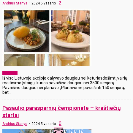
-
2
Andrius Stanys
2024 5 vasario
Aktualijos
Iš viso Lietuvoje akcijoje dalyvavo daugiau nei keturiasdešimt įvairių
maitinimo įstaigų, kurios pavaišino daugiau nei 3500 senjorų.
Pavaišino daugiau nei planavo „Planavome pavaišinti 150 senjorų,
bet...
Pasaulio parasparnių čempionate – kraštiečių
startai
-
0
Andrius Stanys
2024 5 vasario