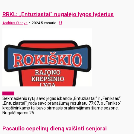
RRKL: „Entuziastai“ nugalėjo lygos lyderius
-
0
Andrius Stanys
2024 5 vasario
Sportas
Sekmadienio rytą savo jėgas išbandė „Entuziastai“ ir „Feniksas“.
„Entuziastai“ įrodė savo pranašumą rezultatu 77:67, o „Fenikso“
krepšininkams tai buvo pirmasis pralaimėjimas šiame sezone.
Nugalėtojams 25...
Pasaulio cepelinų dieną vaišinti senjorai