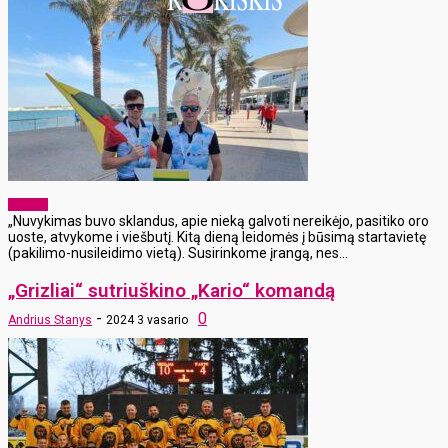
Sportas
„Nuvykimas buvo sklandus, apie nieką galvoti nereikėjo, pasitiko oro
uoste, atvykome i viešbutį. Kitą dieną leidomės į būsimą startavietę
(pakilimo-nusileidimo vietą). Susirinkome įrangą, nes...
„Grizliai“ sutriuškino „Kario“ komandą
-
0
Andrius Stanys
2024 3 vasario