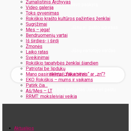
Žurnalistinis Archyvas
Užregistruokite savo paskyrą
Video galerija
Toks gyvenimas
Rokiškio krašto kultūros pažinties ženklai
Sugrįžimai
Jūsų el. pašto adresas
Mes – jėga!
Bendruomenių vartai
Iš širdies- į širdį
Žmonės
Jūsų vartotojo vardas
Laiko ratas
Sveikinimai
Rokiškio tapatybės ženklai šiandien
Patriotai be lipdukų
Mano pasirinkimai: „fake news“ ar „zn“?
EKO Rokiškis – mums ir vaikams
Patirk čia…
Jūsų slaptažodis bus atsiųstas Jums el. paštu
Aš/Mes – LT
RRMT: moksleiviai veikia
Atstatykite savo slaptažodį
Aktualijos