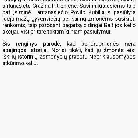
antanašietė Gražina Pitrėnienė. Susirinkusiesiems taip
pat įsiminė antanašiečio Povilo Kubiliaus pasiūlyta
idėja mažų gyvenviečių bei kaimų žmonėms susikibti
rankomis, taip parodant pagarbą didingai Baltijos kelio
akcijai. Visi pritarė tokiam kilniam pasiūlymui.
Šis renginys parodė, kad bendruomenės nėra
abejingos istorijai. Norisi tikėti, kad jų žmonės eis
iškilių istorinių asmenybių pradėtu Nepriklausomybės
atkūrimo keliu.