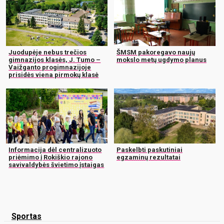
Juodupėje nebus trečios
ŠMSM pakoregavo naujų
gimnazijos klasės, J. Tumo –
mokslo metų ugdymo planus
Vaižganto progimnazijoje
prisidės viena pirmokų klasė
Informacija dėl centralizuoto
Paskelbti paskutiniai
priėmimo į Rokiškio rajono
egzaminų rezultatai
savivaldybės švietimo įstaigas
Sportas