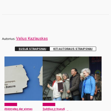
Valius Kazlauskas
SUSIJĘ STRAIPSNIAI
KITI AUTORIAUS STRAIPSNIAI
Aktualijos
Aktualijos
Atidengtas dar vienas
Subtilus ir truputį