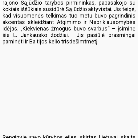
rajono Sąjūdžio tarybos pirmininkas, papasakojo su
kokiais iššūkiais susidūrė Sąjūdžio aktyvistai. Jis teigė,
kad visuomenės telkimas tuo metu buvo pagrindinis
akcentas skleidžiant Atgimimo ir Nepriklausomybės
idėjas. „Kiekvienas žmogus buvo svarbus“ – įsiminė
šie L. Jankausko žodžiai. Jis pasiūlė prasmingai
paminėti ir Baltijos kelio trisdešimtmetį.
Renginyje savo kūrybos eiles, skirtas Lietuvai, skaitė