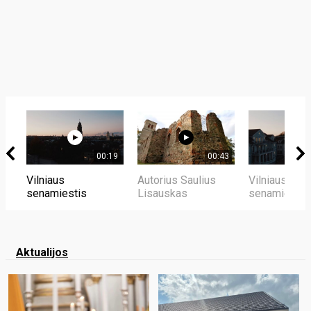
00:19
00:43
Vilniaus
Autorius Saulius
Vilniaus
senamiestis
Lisauskas
senamiestis
Aktualijos