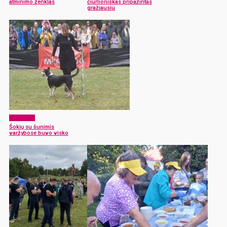
atminimo ženklas
čiurlioniškas pripažintas
gražiausiu
Aktualijos
Šokių su šunimis
varžybose buvo visko