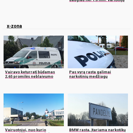
x-zona
Vairavo keturratį būdamas
Pas vyrą rasta galimai
2,65 promilės neblaivumo
narkotinių medžiagų
Vairuotojui, nuo kurio
BMW rasta, įtariama narkotikų