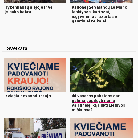
Tyzenhauzų alėjoje ir vėl
Kelionė į 24 valandų Le Mano
įsisuko bebrai
lenktynes: kuriozai,
išgyvenimas, azartas ir
gamtiniai reikalai
Sveikata
Kviečia dovanoti kraujo
Iki vasaros pabaigos dar
galima papildyti namų
vaistinėlę: ką rinkti Lietuvos
miškuose?