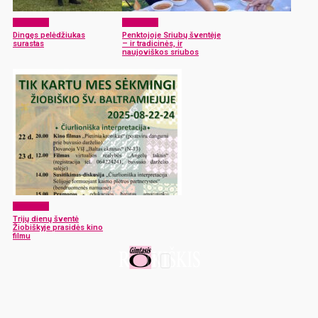
Aktualijos
Aktualijos
Dingęs pelėdžiukas
Penktojoje Sriubų šventėje
surastas
– ir tradicinės, ir
naujoviškos sriubos
Aktualijos
Trijų dienų šventė
Žiobiškyje prasidės kino
filmu