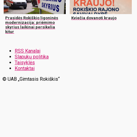
Prasidės Rokiškio ligoninės
Kviečia dovanoti kraujo
modernizacija: priėmimo
skyrius laikinai persikelia
kitur
RSS Kanalai
Slapukų politika
Taisyklės
Kontaktai
© UAB „Gimtasis Rokiškis“