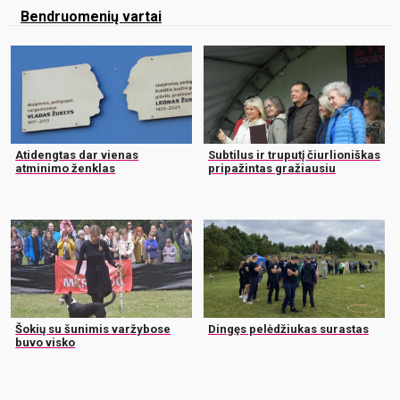
Bendruomenių vartai
Atidengtas dar vienas
Subtilus ir truputį čiurlioniškas
atminimo ženklas
pripažintas gražiausiu
Šokių su šunimis varžybose
Dingęs pelėdžiukas surastas
buvo visko