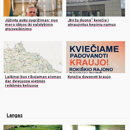
Jūžintų aukų sugrįžimas: nuo
„Biržų duona“ kviečia į
mero idėjos iki valstybinio
atnaujintus kepinių namus
atsisveikinimo
Laikinai bus ribojamas eismas
Kviečia dovanoti kraujo
dar dviejuose vietinės
reikšmės keliuose
Langas