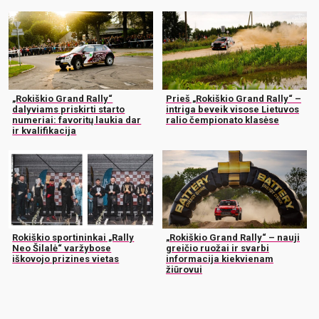
„Rokiškio Grand Rally“
Prieš „Rokiškio Grand Rally“ –
dalyviams priskirti starto
intriga beveik visose Lietuvos
numeriai: favoritų laukia dar
ralio čempionato klasėse
ir kvalifikacija
Rokiškio sportininkai „Rally
„Rokiškio Grand Rally“ – nauji
Neo Šilalė“ varžybose
greičio ruožai ir svarbi
iškovojo prizines vietas
informacija kiekvienam
žiūrovui