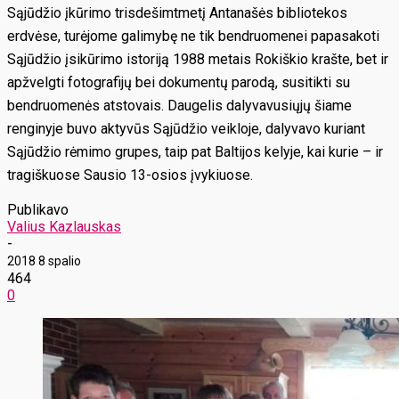
Sąjūdžio įkūrimo trisdešimtmetį Antanašės bibliotekos
erdvėse, turėjome galimybę ne tik bendruomenei papasakoti
Sąjūdžio įsikūrimo istoriją 1988 metais Rokiškio krašte, bet ir
apžvelgti fotografijų bei dokumentų parodą, susitikti su
bendruomenės atstovais. Daugelis dalyvavusiųjų šiame
renginyje buvo aktyvūs Sąjūdžio veikloje, dalyvavo kuriant
Sąjūdžio rėmimo grupes, taip pat Baltijos kelyje, kai kurie – ir
tragiškuose Sausio 13-osios įvykiuose.
Publikavo
Valius Kazlauskas
-
2018 8 spalio
464
0