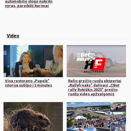
automobilio stogo nukrito
vyras, pareikšti įtarimai
Video
Visa restorano „Pupelė“
Ralio greičio ruožų ekspertai
istorija sutilpo į 2 minutes
„Rallyfreaks“ dalinasi „CBet
rally Rokiškis 2023“ greičio
ruožų video apžvalgomis