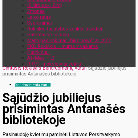
Iš širdies- į širdį
Žmonės
Laiko ratas
Sveikinimai
Rokiškio tapatybės ženklai šiandien
Patriotai be lipdukų
Mano pasirinkimai: „fake news“ ar „zn“?
EKO Rokiškis – mums ir vaikams
Patirk čia…
Aš/Mes – LT
RRMT: moksleiviai veikia
Gimtasis Rokiškis
Bendruomenių vartai
Sąjūdžio jubiliejus
prisimintas Antanašės bibliotekoje
Bendruomenių vartai
Sąjūdžio jubiliejus
prisimintas Antanašės
bibliotekoje
Pasinaudoję kvietimu paminėti Lietuvos Persitvarkymo