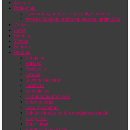
Akcentai
Jūsų el. pašto adresas
Projektiniai
Gyvenimas paraštėse: tapk pokyčio dalimi
Atvėrus Rokiškio krašto muliavotas lunginyčias
Valdžia
Žemė
Sveikata
X-zona
Sportas
Daugiau
Renginiai
Verslas
(Sub)tyliai
Langas
Jaunimas jaunimui
Turizmas
Laisvalaikis
Žurnalistinis Archyvas
Video galerija
Toks gyvenimas
Rokiškio krašto kultūros pažinties ženklai
Sugrįžimai
Mes – jėga!
Bendruomenių vartai