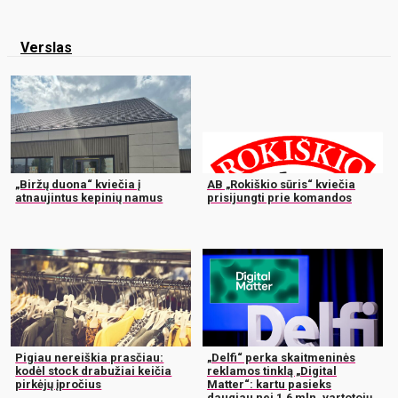
Verslas
„Biržų duona“ kviečia į
AB „Rokiškio sūris“ kviečia
atnaujintus kepinių namus
prisijungti prie komandos
Pigiau nereiškia prasčiau:
„Delfi“ perka skaitmeninės
kodėl stock drabužiai keičia
reklamos tinklą „Digital
pirkėjų įpročius
Matter“: kartu pasieks
daugiau nei 1,6 mln. vartotojų