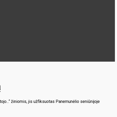
ą
jo...“ žiniomis, jis užfiksuotas Panemunėlio seniūnijoje