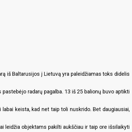
ą iš Baltarusijos į Lietuvą yra paleidžiamas toks didelis
s pastebėjo radarų pagalba. 13 iš 25 balionų buvo aptikti
ai labai keista, kad net taip toli nuskrido. Bet daugiausiai,
 leidžia objektams pakilti aukščiau ir taip ore išsilaikyti