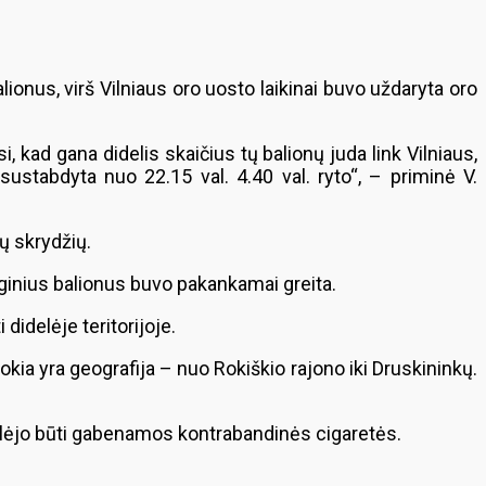
lionus, virš Vilniaus oro uosto laikinai buvo uždaryta oro
 kad gana didelis skaičius tų balionų juda link Vilniaus,
 sustabdyta nuo 22.15 val. 4.40 val. ryto“, – priminė V.
ų skrydžių.
ginius balionus buvo pakankamai greita.
 didelėje teritorijoje.
kia yra geografija – nuo Rokiškio rajono iki Druskininkų.
 galėjo būti gabenamos kontrabandinės cigaretės.