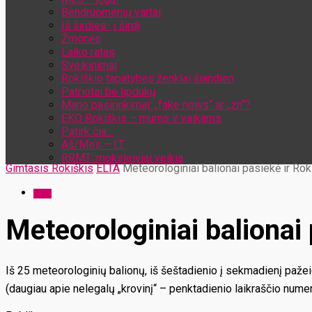
Bendruomenių vartai
Iš širdies- į širdį
Žmonės
Laiko ratas
Sveikinimai
Rokiškio tapatybės ženklai šiandien
Patriotai be lipdukų
Mano pasirinkimai: „fake news“ ar „zn“?
EKO Rokiškis – mums ir vaikams
Patirk čia…
Aš/Mes – LT
RRMT: moksleiviai veikia
Gimtasis Rokiškis
ELTA
Meteorologiniai balionai pasiekė ir Rok
ELTA
Meteorologiniai balionai 
Iš 25 meteorologinių balionų, iš šeštadienio į sekmadienį pažeid
(daugiau apie nelegalų „krovinį“ – penktadienio laikraščio numer