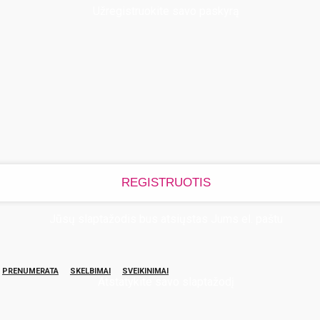
Užregistruokite savo paskyrą
Jūsų slaptažodis bus atsiųstas Jums el. paštu
PRENUMERATA
SKELBIMAI
SVEIKINIMAI
Atstatykite savo slaptažodį