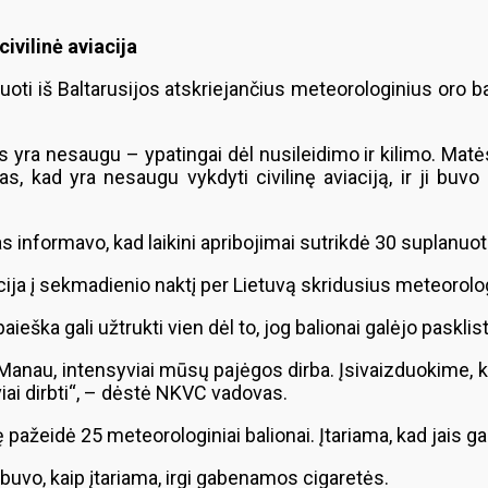
ivilinė aviacija
uoti iš Baltarusijos atskriejančius meteorologinius oro ba
yra nesaugu – ypatingai dėl nusileidimo ir kilimo. Matėsi,
s, kad yra nesaugu vykdyti civilinę aviaciją, ir ji buvo
 informavo, kad laikini apribojimai sutrikdė 30 suplanuot
ija į sekmadienio naktį per Lietuvą skridusius meteorolo
ieška gali užtrukti vien dėl to, jog balionai galėjo pasklisti
Manau, intensyviai mūsų pajėgos dirba. Įsivaizduokime, ko
syviai dirbti“, – dėstė NKVC vadovas.
vę pažeidė 25 meteorologiniai balionai. Įtariama, kad jais
 buvo, kaip įtariama, irgi gabenamos cigaretės.