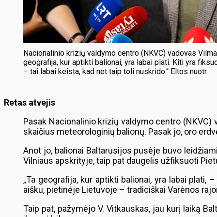
Nacionalinio krizių valdymo centro (NKVC) vadovas Vilma
geografija, kur aptikti balionai, yra labai plati. Kiti yra fiks
– tai labai keista, kad net taip toli nuskrido.“ Eltos nuotr.
Retas atvejis
Pasak Nacionalinio krizių valdymo centro (NKVC) va
skaičius meteorologinių balionų. Pasak jo, oro erdvę
Anot jo, balionai Baltarusijos pusėje buvo leidžiam
Vilniaus apskrityje, taip pat daugelis užfiksuoti Piet
„Ta geografija, kur aptikti balionai, yra labai plati, 
aišku, pietinėje Lietuvoje – tradiciškai Varėnos rajon
Taip pat, pažymėjo V. Vitkauskas, jau kurį laiką Balt