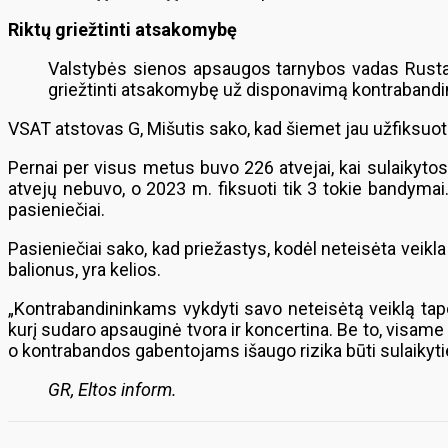
Riktų griežtinti atsakomybę
Valstybės sienos apsaugos tarnybos vadas Rustamas
griežtinti atsakomybę už disponavimą kontrabandi
VSAT atstovas G, Mišutis sako, kad šiemet jau užfiksuota
Pernai per visus metus buvo 226 atvejai, kai sulaikytos
atvejų nebuvo, o 2023 m. fiksuoti tik 3 tokie bandymai.
pasieniečiai.
Pasieniečiai sako, kad priežastys, kodėl neteisėta veik
balionus, yra kelios.
„Kontrabandininkams vykdyti savo neteisėtą veiklą tapo 
kurį sudaro apsauginė tvora ir koncertina. Be to, visam
o kontrabandos gabentojams išaugo rizika būti sulaikyt
GR, Eltos inform.