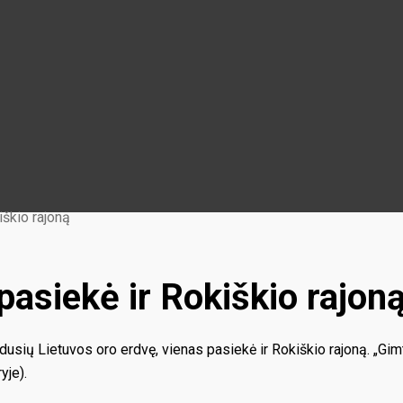
iškio rajoną
pasiekė ir Rokiškio rajon
usių Lietuvos oro erdvę, vienas pasiekė ir Rokiškio rajoną. „Gimto
yje).