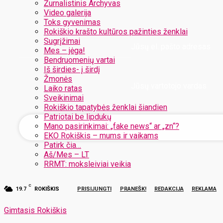
Žurnalistinis Archyvas
Video galerija
Toks gyvenimas
Rokiškio krašto kultūros pažinties ženklai
Sugrįžimai
Jūsų el. pašto adresas
Mes – jėga!
Bendruomenių vartai
Iš širdies- į širdį
Žmonės
Jūsų vartotojo vardas
Laiko ratas
Sveikinimai
Rokiškio tapatybės ženklai šiandien
Patriotai be lipdukų
Mano pasirinkimai: „fake news“ ar „zn“?
EKO Rokiškis – mums ir vaikams
Patirk čia…
Aš/Mes – LT
RRMT: moksleiviai veikia
C
19.7
ROKIŠKIS
PRISIJUNGTI
PRANEŠK!
REDAKCIJA
REKLAMA
Gimtasis Rokiškis