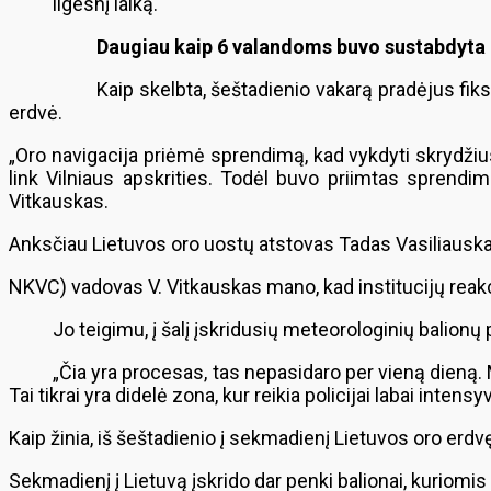
ilgesnį laiką.
Daugiau kaip 6 valandoms buvo sustabdyta c
Kaip skelbta, šeštadienio vakarą pradėjus fiks
erdvė.
„Oro navigacija priėmė sprendimą, kad vykdyti skrydžius 
link Vilniaus apskrities. Todėl buvo priimtas sprendima
Vitkauskas.
Anksčiau Lietuvos oro uostų atstovas Tadas Vasiliauskas
NKVC) vadovas V. Vitkauskas mano, kad institucijų reakc
Jo teigimu, į šalį įskridusių meteorologinių balionų pa
„Čia yra procesas, tas nepasidaro per vieną dieną. 
Tai tikrai yra didelė zona, kur reikia policijai labai inten
Kaip žinia, iš šeštadienio į sekmadienį Lietuvos oro erd
Sekmadienį į Lietuvą įskrido dar penki balionai, kuriomis