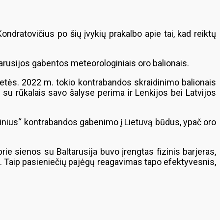
dratovičius po šių įvykių prakalbo apie tai, kad reiktų
tarusijos gabentos meteorologiniais oro balionais.
aretės. 2022 m. tokio kontrabandos skraidinimo balionais
su rūkalais savo šalyse perima ir Lenkijos bei Latvijos
olinius“ kontrabandos gabenimo į Lietuvą būdus, ypač oro
ie sienos su Baltarusija buvo įrengtas fizinis barjeras,
a. Taip pasieniečių pajėgų reagavimas tapo efektyvesnis,