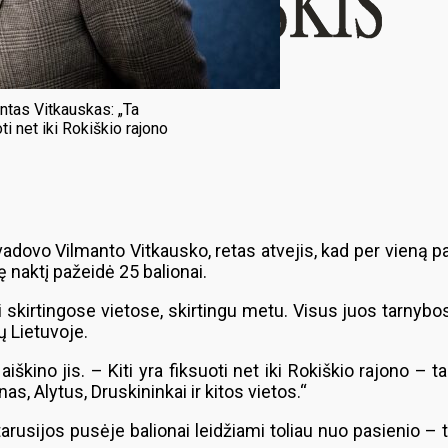
ntas Vitkauskas: „Ta
uoti net iki Rokiškio rajono
dovo Vilmanto Vitkausko, retas atvejis, kad per vieną par
 naktį pažeidė 25 balionai.
i skirtingose vietose, skirtingu metu. Visus juos tarnybo
ų Lietuvoje.
– aiškino jis. – Kiti yra fiksuoti net iki Rokiškio rajono – t
as, Alytus, Druskininkai ir kitos vietos.“
arusijos pusėje balionai leidžiami toliau nuo pasienio – tai