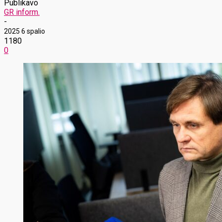
Publikavo
GR inform.
-
2025 6 spalio
1180
0