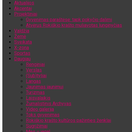
Aktualijos
Jūsų el. pašto adresas
Akcentai
Projektiniai
Gyvenimas paraštėse: tapk pokyčio dalimi
Atvėrus Rokiškio krašto muliavotas lunginyčias
Valdžia
Žemė
Sveikata
X-zona
Sportas
Daugiau
Renginiai
Verslas
(Sub)tyliai
Langas
Jaunimas jaunimui
Turizmas
Laisvalaikis
Žurnalistinis Archyvas
Video galerija
Toks gyvenimas
Rokiškio krašto kultūros pažinties ženklai
Sugrįžimai
Mes – jėga!