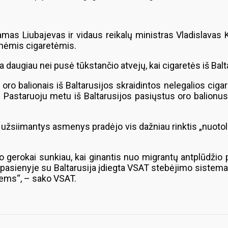
 Liubajevas ir vidaus reikalų ministras Vladislavas Kon
nėmis cigaretėmis.
 daugiau nei pusė tūkstančio atvejų, kai cigaretės iš Bal
 oro balionais iš Baltarusijos skraidintos nelegalios cig
 Pastaruoju metu iš Baltarusijos pasiųstus oro balionus 
la užsiimantys asmenys pradėjo vis dažniau rinktis „nuot
gerokai sunkiau, kai ginantis nuo migrantų antplūdžio pr
e pasienyje su Baltarusija įdiegta VSAT stebėjimo sistem
iems“, – sako VSAT.