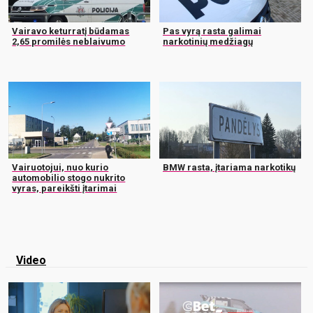
Vairavo keturratį būdamas
Pas vyrą rasta galimai
2,65 promilės neblaivumo
narkotinių medžiagų
Vairuotojui, nuo kurio
BMW rasta, įtariama narkotikų
automobilio stogo nukrito
vyras, pareikšti įtarimai
Video