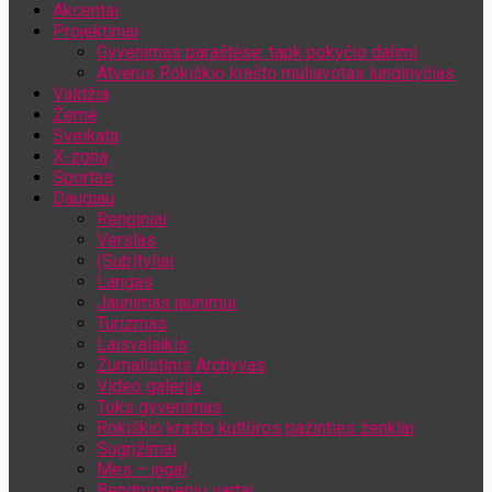
Akcentai
Jūsų el. pašto adresas
Projektiniai
Gyvenimas paraštėse: tapk pokyčio dalimi
Atvėrus Rokiškio krašto muliavotas lunginyčias
Valdžia
Žemė
Sveikata
X-zona
Sportas
Daugiau
Renginiai
Verslas
(Sub)tyliai
Langas
Jaunimas jaunimui
Turizmas
Laisvalaikis
Žurnalistinis Archyvas
Video galerija
Toks gyvenimas
Rokiškio krašto kultūros pažinties ženklai
Sugrįžimai
Mes – jėga!
Bendruomenių vartai