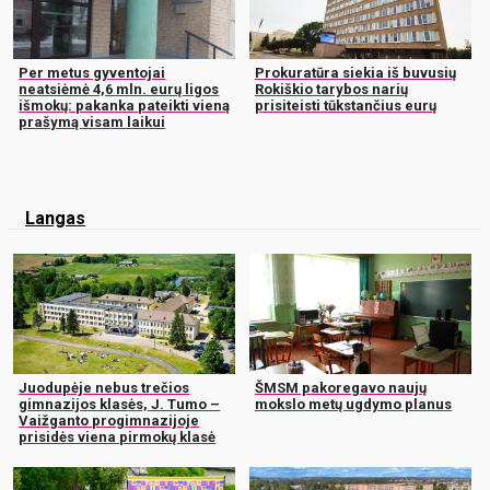
Per metus gyventojai
Prokuratūra siekia iš buvusių
neatsiėmė 4,6 mln. eurų ligos
Rokiškio tarybos narių
išmokų: pakanka pateikti vieną
prisiteisti tūkstančius eurų
prašymą visam laikui
Langas
Juodupėje nebus trečios
ŠMSM pakoregavo naujų
gimnazijos klasės, J. Tumo –
mokslo metų ugdymo planus
Vaižganto progimnazijoje
prisidės viena pirmokų klasė