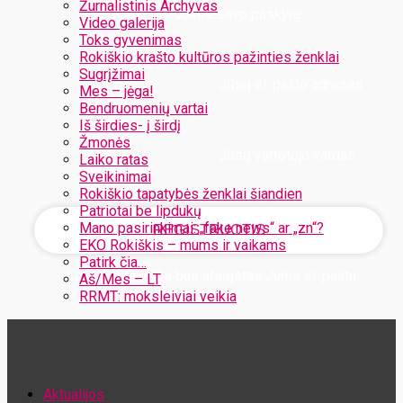
Žurnalistinis Archyvas
Užregistruokite savo paskyrą
Video galerija
Toks gyvenimas
Rokiškio krašto kultūros pažinties ženklai
Sugrįžimai
Jūsų el. pašto adresas
Mes – jėga!
Bendruomenių vartai
Iš širdies- į širdį
Žmonės
Jūsų vartotojo vardas
Laiko ratas
Sveikinimai
Rokiškio tapatybės ženklai šiandien
Patriotai be lipdukų
Mano pasirinkimai: „fake news“ ar „zn“?
EKO Rokiškis – mums ir vaikams
Patirk čia…
Jūsų slaptažodis bus atsiųstas Jums el. paštu
Aš/Mes – LT
RRMT: moksleiviai veikia
Atstatykite savo slaptažodį
Aktualijos