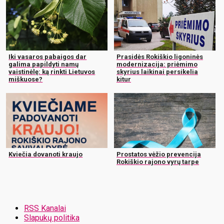
Iki vasaros pabaigos dar
Prasidės Rokiškio ligoninės
galima papildyti namų
modernizacija: priėmimo
vaistinėlę: ką rinkti Lietuvos
skyrius laikinai persikelia
miškuose?
kitur
Kviečia dovanoti kraujo
Prostatos vėžio prevencija
Rokiškio rajono vyrų tarpe
RSS Kanalai
Slapukų politika