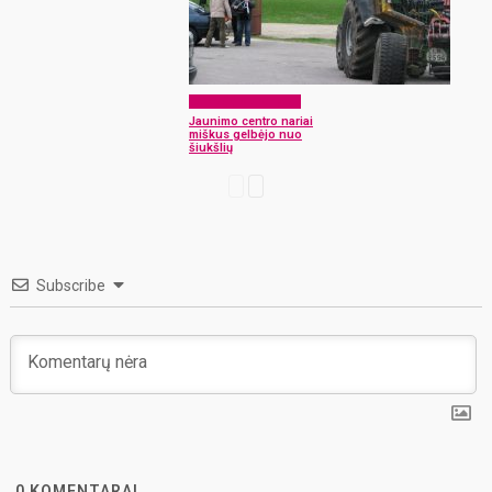
Laikraščio archyvas
Jaunimo centro nariai
miškus gelbėjo nuo
šiukšlių
Subscribe
0
KOMENTARAI