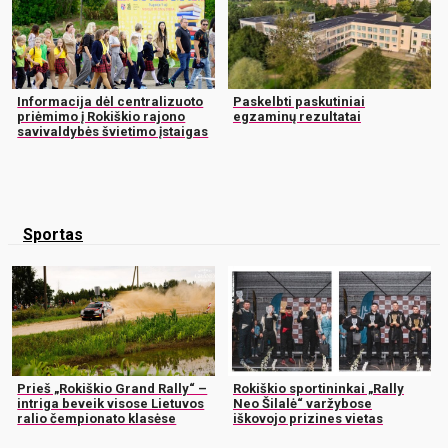
Informacija dėl centralizuoto
Paskelbti paskutiniai
priėmimo į Rokiškio rajono
egzaminų rezultatai
savivaldybės švietimo įstaigas
Sportas
Prieš „Rokiškio Grand Rally“ –
Rokiškio sportininkai „Rally
intriga beveik visose Lietuvos
Neo Šilalė“ varžybose
ralio čempionato klasėse
iškovojo prizines vietas