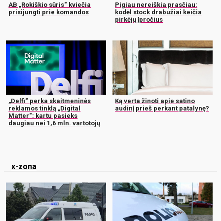
AB „Rokiškio sūris“ kviečia
Pigiau nereiškia prasčiau:
prisijungti prie komandos
kodėl stock drabužiai keičia
pirkėjų įpročius
„Delfi“ perka skaitmeninės
Ką verta žinoti apie satino
reklamos tinklą „Digital
audinį prieš perkant patalynę?
Matter“: kartu pasieks
daugiau nei 1,6 mln. vartotojų
x-zona