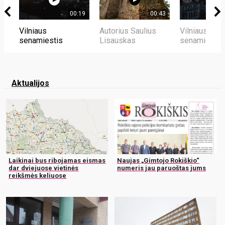
00:19
00:43
Vilniaus
Autorius Saulius
Vilniaus
senamiestis
Lisauskas
senamiestis
Aktualijos
Laikinai bus ribojamas eismas
Naujas „Gimtojo Rokiškio“
dar dviejuose vietinės
numeris jau paruoštas jums
reikšmės keliuose