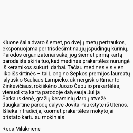
Kluone šalia dvaro šiemet, po dvejų metų pertraukos,
eksponuojama per trisdešimt naujų įspūdingų kūrinių.
Parodos organizatoriai sakė, jog šiemet pirmą kartą
paroda išsiskiria tuo, kad medines prakartėles nurungė
iš keramikos sukurti darbai. Tačiau medinės vis vien
liko išskirtinės – tai Liongino Šepkos premijos laureatų
alytiškio Sauliaus Lampicko, ukmergiškio Rimanto
Zinkevičiaus, rokiškėno Juozo Čepulio prakartėlės,
vienuoliktą kartą parodoje dalyvauja Julija
Šarkauskienė, gražių keraminių darbų atvežė
daugkartinė parodų dalyvė Jovita Paukštytė iš Utenos.
Išlieka ir tradicija, kuomet prakartėles mokytojai
pristato kartu su mokiniais.
Reda Milaknienė