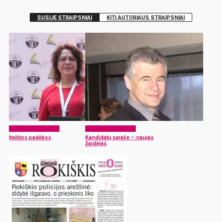
SUSIJĘ STRAIPSNIAI
KITI AUTORIAUS STRAIPSNIAI
Laikraščio archyvas
Laikraščio archyvas
Įteiktos padėkos
Kandidatų sąraše – naujas
žaidėjas