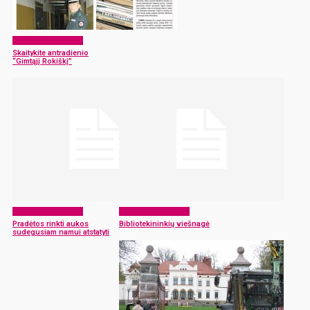
Laikraščio archyvas
Skaitykite antradienio
“Gimtąjį Rokiškį”
Laikraščio archyvas
Laikraščio archyvas
Pradėtos rinkti aukos
Bibliotekininkių viešnagė
sudegusiam namui atstatyti