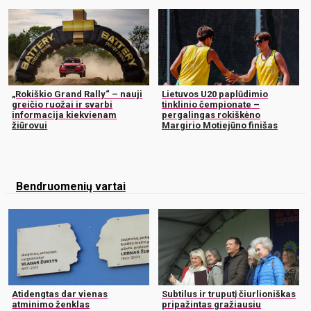
„Rokiškio Grand Rally“ – nauji
Lietuvos U20 paplūdimio
greičio ruožai ir svarbi
tinklinio čempionate –
informacija kiekvienam
pergalingas rokiškėno
žiūrovui
Margirio Motiejūno finišas
Bendruomenių vartai
Atidengtas dar vienas
Subtilus ir truputį čiurlioniškas
atminimo ženklas
pripažintas gražiausiu