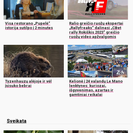
Visa restorano „Pupelė“
Ralio greičio ruožų ekspertai
istorija sutilpo į 2 minutes
„Rallyfreaks“ dalinasi „CBet
rally Rokiškis 2023“ greičio
ruožų video apžvalgomis
Tyzenhauzų alėjoje ir vėl
Kelionė į 24 valandų Le Mano
įsisuko bebrai
lenktynes: kuriozai,
išgyvenimas, azartas ir
gamtiniai reikalai
Sveikata