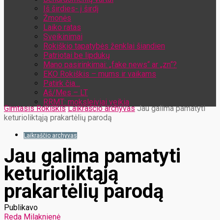
Iš širdies- į širdį
Žmonės
Laiko ratas
Sveikinimai
Rokiškio tapatybės ženklai šiandien
Patriotai be lipdukų
Mano pasirinkimai: „fake news“ ar „zn“?
EKO Rokiškis – mums ir vaikams
Patirk čia…
Aš/Mes – LT
RRMT: moksleiviai veikia
Gimtasis Rokiškis
Laikraščio archyvas
Jau galima pamatyti
keturioliktąją prakartėlių parodą
Laikraščio archyvas
Jau galima pamatyti
keturioliktąją
prakartėlių parodą
Publikavo
Reda Milaknienė