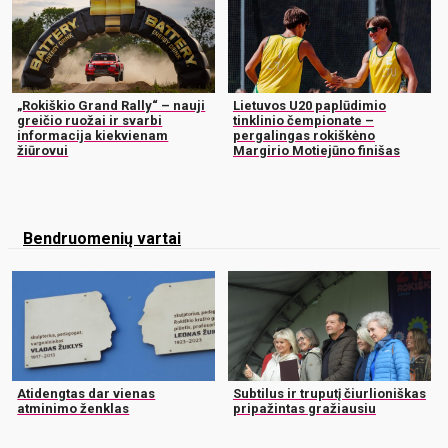
„Rokiškio Grand Rally“ – nauji
Lietuvos U20 paplūdimio
greičio ruožai ir svarbi
tinklinio čempionate –
informacija kiekvienam
pergalingas rokiškėno
žiūrovui
Margirio Motiejūno finišas
Bendruomenių vartai
Atidengtas dar vienas
Subtilus ir truputį čiurlioniškas
atminimo ženklas
pripažintas gražiausiu