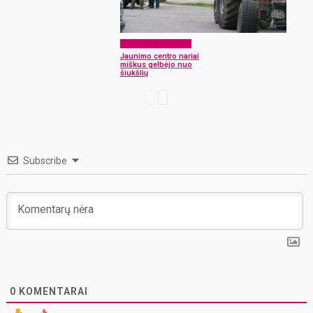
Laikraščio archyvas
Jaunimo centro nariai
miškus gelbėjo nuo
šiukšlių
Subscribe
0
KOMENTARAI