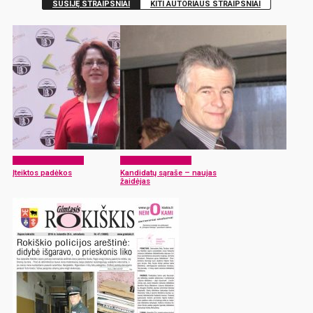
SUSIJĘ STRAIPSNIAI
KITI AUTORIAUS STRAIPSNIAI
Laikraščio archyvas
Laikraščio archyvas
Įteiktos padėkos
Kandidatų sąraše – naujas
žaidėjas