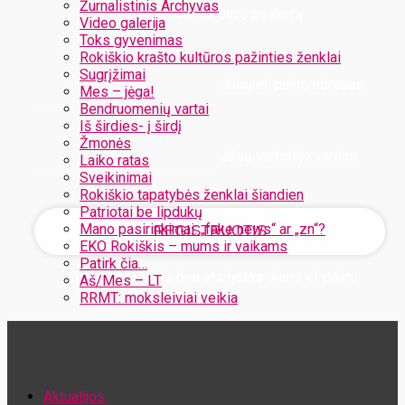
Žurnalistinis Archyvas
Užregistruokite savo paskyrą
Video galerija
Toks gyvenimas
Rokiškio krašto kultūros pažinties ženklai
Sugrįžimai
Jūsų el. pašto adresas
Mes – jėga!
Bendruomenių vartai
Iš širdies- į širdį
Žmonės
Jūsų vartotojo vardas
Laiko ratas
Sveikinimai
Rokiškio tapatybės ženklai šiandien
Patriotai be lipdukų
Mano pasirinkimai: „fake news“ ar „zn“?
EKO Rokiškis – mums ir vaikams
Patirk čia…
Jūsų slaptažodis bus atsiųstas Jums el. paštu
Aš/Mes – LT
RRMT: moksleiviai veikia
Atstatykite savo slaptažodį
Aktualijos