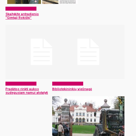
Laikraščio archyvas
Skaitykite antradienio
“Gimtąjį Rokiškį”
Laikraščio archyvas
Laikraščio archyvas
Pradėtos rinkti aukos
Bibliotekininkių viešnagė
sudegusiam namui atstatyti