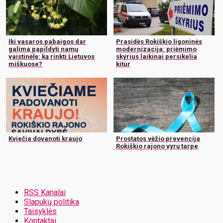
Iki vasaros pabaigos dar
Prasidės Rokiškio ligoninės
galima papildyti namų
modernizacija: priėmimo
vaistinėlę: ką rinkti Lietuvos
skyrius laikinai persikelia
miškuose?
kitur
Kviečia dovanoti kraujo
Prostatos vėžio prevencija
Rokiškio rajono vyrų tarpe
RSS Kanalai
Slapukų politika
Taisyklės
Kontaktai