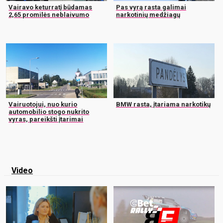
Vairavo keturratį būdamas
Pas vyrą rasta galimai
2,65 promilės neblaivumo
narkotinių medžiagų
Vairuotojui, nuo kurio
BMW rasta, įtariama narkotikų
automobilio stogo nukrito
vyras, pareikšti įtarimai
Video