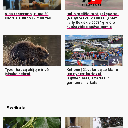
Visa restorano „Pupelė“
Ralio greičio ruožų ekspertai
istorija sutilpo į 2 minutes
„Rallyfreaks“ dalinasi „CBet
rally Rokiškis 2023“ greičio
ruožų video apžvalgomis
Tyzenhauzų alėjoje ir vėl
Kelionė į 24 valandų Le Mano
įsisuko bebrai
lenktynes: kuriozai,
išgyvenimas, azartas ir
gamtiniai reikalai
Sveikata