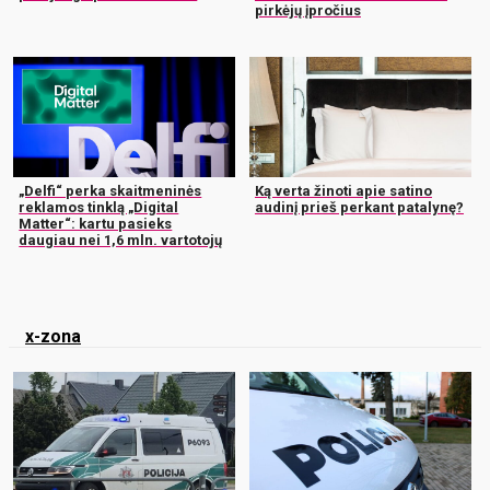
pirkėjų įpročius
„Delfi“ perka skaitmeninės
Ką verta žinoti apie satino
reklamos tinklą „Digital
audinį prieš perkant patalynę?
Matter“: kartu pasieks
daugiau nei 1,6 mln. vartotojų
x-zona