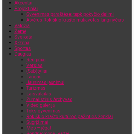
Akcentai
Jūsų el. pašto adresas
Projektiniai
Gyvenimas paraštėse: tapk pokyčio dalimi
Atvėrus Rokiškio krašto muliavotas lunginyčias
Valdžia
Žemė
Sveikata
X-zona
Sportas
Daugiau
Renginiai
Verslas
(Sub)tyliai
Langas
Jaunimas jaunimui
Turizmas
Laisvalaikis
Žurnalistinis Archyvas
Video galerija
Toks gyvenimas
Rokiškio krašto kultūros pažinties ženklai
Sugrįžimai
Mes – jėga!
Bendruomenių vartai