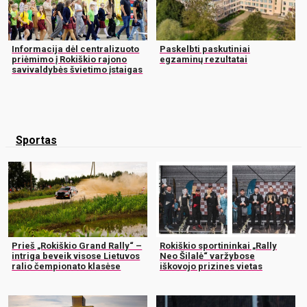
Informacija dėl centralizuoto
Paskelbti paskutiniai
priėmimo į Rokiškio rajono
egzaminų rezultatai
savivaldybės švietimo įstaigas
Sportas
Prieš „Rokiškio Grand Rally“ –
Rokiškio sportininkai „Rally
intriga beveik visose Lietuvos
Neo Šilalė“ varžybose
ralio čempionato klasėse
iškovojo prizines vietas