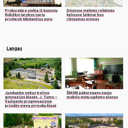
Prokuratūra siekia iš buvusių
Dviejose vietinės reikšmės
Rokiškio tarybos narių
keliuose laikinai bus
prisiteisti tūkstančius eurų
ribojamas eismas
Langas
Juodupėje nebus trečios
ŠMSM pakoregavo naujų
gimnazijos klasės, J. Tumo –
mokslo metų ugdymo planus
Vaižganto progimnazijoje
prisidės viena pirmokų klasė