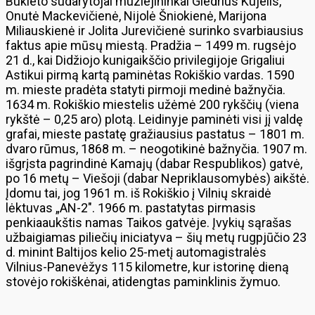
Bukleto sudarytojai muziejininkai Giedrius Kujelis,
Onutė Mackevičienė, Nijolė Šniokienė, Marijona
Miliauskienė ir Jolita Jurevičienė surinko svarbiausius
faktus apie mūsų miestą. Pradžia – 1499 m. rugsėjo
21 d., kai Didžiojo kunigaikščio privilegijoje Grigaliui
Astikui pirmą kartą paminėtas Rokiškio vardas. 1590
m. mieste pradėta statyti pirmoji medinė bažnyčia.
1634 m. Rokiškio miestelis užėmė 200 rykščių (viena
rykštė – 0,25 aro) plotą. Leidinyje paminėti visi jį valdę
grafai, mieste pastatę gražiausius pastatus – 1801 m.
dvaro rūmus, 1868 m. – neogotikinė bažnyčia. 1907 m.
išgrįsta pagrindinė Kamajų (dabar Respublikos) gatvė,
po 16 metų – Viešoji (dabar Nepriklausomybės) aikštė.
Įdomu tai, jog 1961 m. iš Rokiškio į Vilnių skraidė
lėktuvas „AN-2″. 1966 m. pastatytas pirmasis
penkiaaukštis namas Taikos gatvėje. Įvykių sąrašas
užbaigiamas piliečių iniciatyva – šių metų rugpjūčio 23
d. minint Baltijos kelio 25-metį automagistralės
Vilnius-Panevėžys 115 kilometre, kur istorinę dieną
stovėjo rokiškėnai, atidengtas paminklinis žymuo.