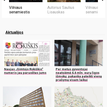
Vilniaus
Autorius Saulius
Vilniaus
senamiestis
Lisauskas
senamiestis
Aktualijos
Naujas „Gimtojo Rokiškio“
Per metus gyventojai
numeris jau paruoštas jums
neatsiėmė 4,6 mln. eurų ligos
išmokų: pakanka pateikti vieną
prašymą visam laikui