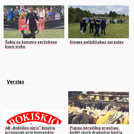
Šokių su šunimis varžybose
Dingęs pelėdžiukas surastas
buvo visko
Verslas
AB „Rokiškio sūris“ kviečia
Pigiau nereiškia prasčiau:
prisijungti prie komandos
kodėl stock drabužiai keičia