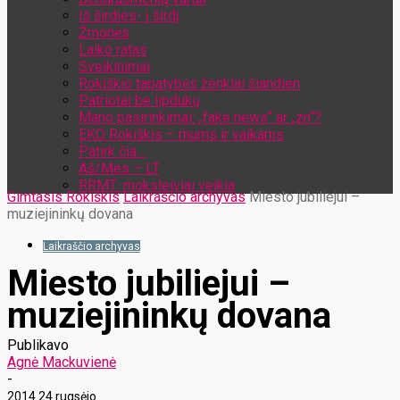
Iš širdies- į širdį
Žmonės
Laiko ratas
Sveikinimai
Rokiškio tapatybės ženklai šiandien
Patriotai be lipdukų
Mano pasirinkimai: „fake news“ ar „zn“?
EKO Rokiškis – mums ir vaikams
Patirk čia…
Aš/Mes – LT
RRMT: moksleiviai veikia
Gimtasis Rokiškis
Laikraščio archyvas
Miesto jubiliejui –
muziejininkų dovana
Laikraščio archyvas
Miesto jubiliejui –
muziejininkų dovana
Publikavo
Agnė Mackuvienė
-
2014 24 rugsėjo