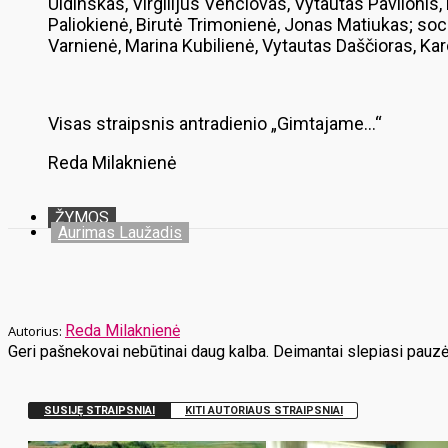
Uldinskas, Virgilijus Venclovas, Vytautas Paviloni
Paliokienė, Birutė Trimonienė, Jonas Matiukas; so
Varnienė, Marina Kubilienė, Vytautas Daščioras, Kar
Visas straipsnis antradienio „Gimtajame…“
Reda Milaknienė
ŽYMOS
Aurimas Laužadis
Reda Milaknienė
Geri pašnekovai nebūtinai daug kalba. Deimantai slepiasi pauzės
SUSIJĘ STRAIPSNIAI
KITI AUTORIAUS STRAIPSNIAI