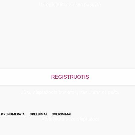
Užregistruokite savo paskyrą
Jūsų slaptažodis bus atsiųstas Jums el. paštu
PRENUMERATA
SKELBIMAI
SVEIKINIMAI
Atstatykite savo slaptažodį