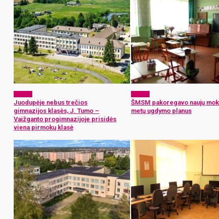
Langas
Langas
Juodupėje nebus trečios
ŠMSM pakoregavo naujų mok
gimnazijos klasės, J. Tumo –
metų ugdymo planus
Vaižganto progimnazijoje prisidės
viena pirmokų klasė