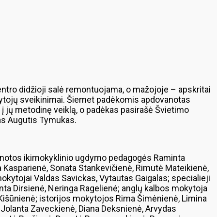
ntro didžioji salė remontuojama, o mažojoje – apskritai
mokytojų sveikinimai. Šiemet padėkomis apdovanotas
į jų metodinę veiklą, o padėkas pasirašė Švietimo
kas Augutis Tymukas.
anotos ikimokyklinio ugdymo pedagogės Raminta
a Kasparienė, Sonata Stankevičienė, Rimutė Mateikienė,
okytojai Valdas Savickas, Vytautas Gaigalas; specialieji
nta Dirsienė, Neringa Ragelienė; anglų kalbos mokytoja
Kišūnienė; istorijos mokytojos Rima Šimėnienė, Limina
i Jolanta Zaveckienė, Diana Deksnienė, Arvydas