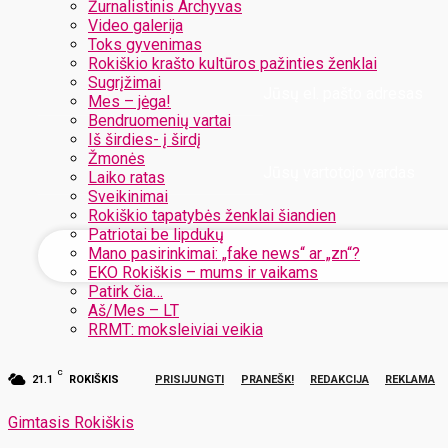
Žurnalistinis Archyvas
Video galerija
Toks gyvenimas
Rokiškio krašto kultūros pažinties ženklai
Sugrįžimai
Jūsų el. pašto adresas
Mes – jėga!
Bendruomenių vartai
Iš širdies- į širdį
Žmonės
Jūsų vartotojo vardas
Laiko ratas
Sveikinimai
Rokiškio tapatybės ženklai šiandien
Patriotai be lipdukų
Mano pasirinkimai: „fake news“ ar „zn“?
EKO Rokiškis – mums ir vaikams
Patirk čia…
Aš/Mes – LT
RRMT: moksleiviai veikia
C
21.1
ROKIŠKIS
PRISIJUNGTI
PRANEŠK!
REDAKCIJA
REKLAMA
Gimtasis Rokiškis