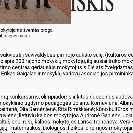
mokytojams šventės proga
ibolienės nuotr.
kviesti į savivaldybės pirmojo aukšto salę. (Kultūros ce
inko apie 200 rajono mokyklų mokytojų, ilgiausiai truko 
etimo centras geriausius mokytojus siūlė atsižvelgdamas 
 Erikas Gaigalas ir mokyklų vadovų asociacijos pirminin
gimą konkursams, olimpiadoms ir kitus nuopelnus apdov
ešmokyklinio ugdymo pedagogės Jolanta Kornevienė, Albin
keirienė, Olia Samėnienė, Rita Rimiškienė; kūno kultūros m
kuvienė; lietuvių kalbos mokytojos Audronė Gabienė, Jola
altušienė; rusų kalbos mokytojos Larisa Tichonova, Vera 
ijų, matematikos, biologijos, fizikos, chemijos mokytoja