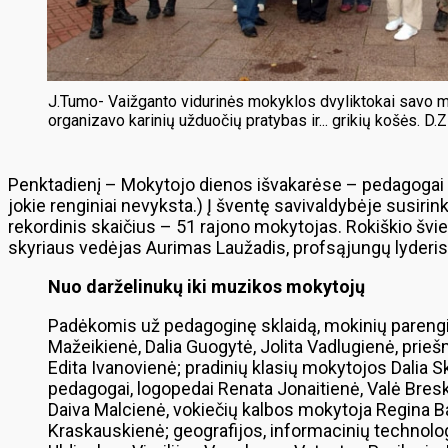
J.Tumo- Vaižganto vidurinės mokyklos dvyliktokai savo 
organizavo karinių užduočių pratybas ir... grikių košės. D.Z
Penktadienį – Mokytojo dienos išvakarėse – pedagogai su
jokie renginiai nevyksta.) Į šventę savivaldybėje susir
rekordinis skaičius – 51 rajono mokytojas. Rokiškio švi
skyriaus vedėjas Aurimas Laužadis, profsąjungų lyderis
Nuo darželinukų iki muzikos mokytojų
Padėkomis už pedagoginę sklaidą, mokinių paren
Mažeikienė, Dalia Guogytė, Jolita Vadlugienė, pri
Edita Ivanovienė; pradinių klasių mokytojos Dalia S
pedagogai, logopedai Renata Jonaitienė, Valė Bres
Daiva Malcienė, vokiečių kalbos mokytoja Regina B
Kraskauskienė; geografijos, informacinių technolog