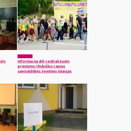
Aktualijos
slo
Informacija dėl centralizuoto
priėmimo į Rokiškio rajono
savivaldybės švietimo įstaigas