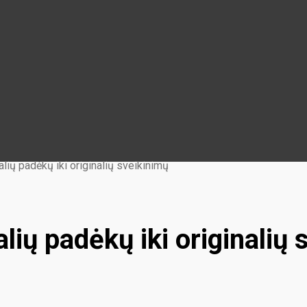
alių padėkų iki originalių sveikinimų
lių padėkų iki originalių 