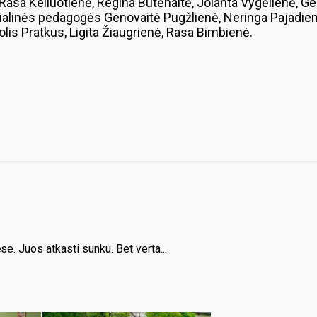
s, Rasa Keliuotienė, Regina Butėnaitė, Jolanta Vygėlienė
cialinės pedagogės Genovaitė Pugžlienė, Neringa Pajadien
olis Pratkus, Ligita Žiaugrienė, Rasa Bimbienė.
e. Juos atkasti sunku. Bet verta...