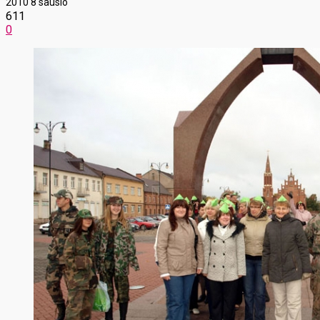
2010 8 sausio
611
0