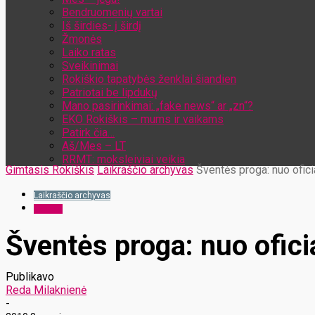
Bendruomenių vartai
Iš širdies- į širdį
Žmonės
Laiko ratas
Sveikinimai
Rokiškio tapatybės ženklai šiandien
Patriotai be lipdukų
Mano pasirinkimai: „fake news“ ar „zn“?
EKO Rokiškis – mums ir vaikams
Patirk čia…
Aš/Mes – LT
RRMT: moksleiviai veikia
Gimtasis Rokiškis
Laikraščio archyvas
Šventės proga: nuo ofici
Laikraščio archyvas
Langas
Šventės proga: nuo oficia
Publikavo
Reda Milaknienė
-