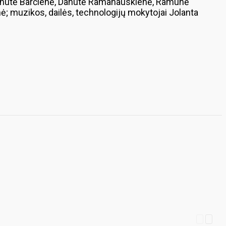
, Genutė Barčienė, Danutė Ramanauskienė, Ramunė
ė; muzikos, dailės, technologijų mokytojai Jolanta