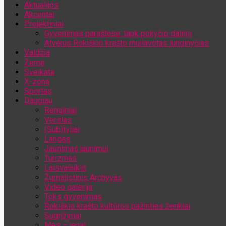
Aktualijos
Jūsų el. pašto adresas
Akcentai
Projektiniai
Gyvenimas paraštėse: tapk pokyčio dalimi
Atvėrus Rokiškio krašto muliavotas lunginyčias
Valdžia
Žemė
Sveikata
X-zona
Sportas
Daugiau
Renginiai
Verslas
(Sub)tyliai
Langas
Jaunimas jaunimui
Turizmas
Laisvalaikis
Žurnalistinis Archyvas
Video galerija
Toks gyvenimas
Rokiškio krašto kultūros pažinties ženklai
Sugrįžimai
Mes – jėga!