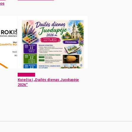
vos
Laisvalaikis
Kviečia į „Dailės dienas Juodupėje
2026“