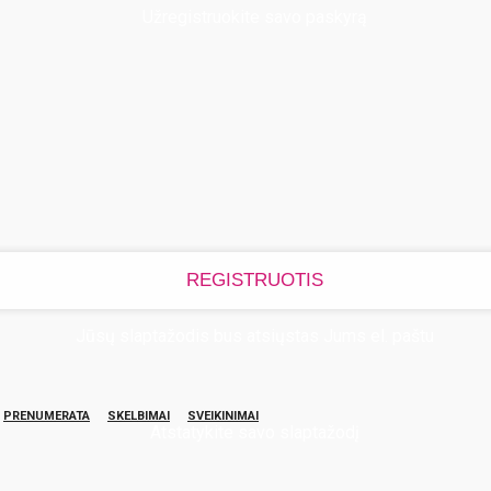
Užregistruokite savo paskyrą
Jūsų slaptažodis bus atsiųstas Jums el. paštu
PRENUMERATA
SKELBIMAI
SVEIKINIMAI
Atstatykite savo slaptažodį