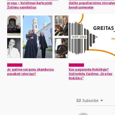
proga – kvietimas kartu pinti
dailės populiarinimo iniciaty
Žolinės vainikėlius
bendruomenėje
Laisvalaikis
Laisvalaikis
Ar galima vargonų skambesiu
Kas pagaminta Rokiškyje?
pasakoti istorijas?
Sužinokite žaidime „Greitas
Rokiškis“
Subscribe