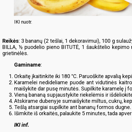
IKI nuotr.
Reikės
: 3 bananų (2 tešlai, 1 dekoravimui), 100 g sula
BILLA, ½ puodelio pieno BITUTĖ, 1 šaukštelio kepimo m
grietinėlės.
Gaminame
:
Orkaitę įkaitinkite iki 180 °C. Paruoškite apvalią 
Karamelei nedideliame puode ant vidutinės kaitros i
maišykite dar pusę minutės. Supilkite karamelę į 
Vieną bananą supjaustykite riekelėmis ir išdėliokite
Atskirame dubenyje sumaišykite miltus, cukrų, kepi
Tešlą atsargiai supilkite ant bananų formos dugne.
Išimkite iš orkaitės, palaukite 5 minutes, tada apver
IKI inf.