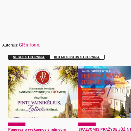
GR inform.
SUSIJĘ STRAIPSNIAI
KITI AUTORIAUS STRAIPSNIAI
Laisvalaikis
Laisvalaikis
Panevėžio vyskupijos šimtmečio
SPALVOMIS PRAŽYDĘ JŪŽINT