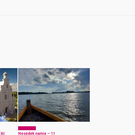
Laisvalaikis
AI:
Nesėdėk namie – 11