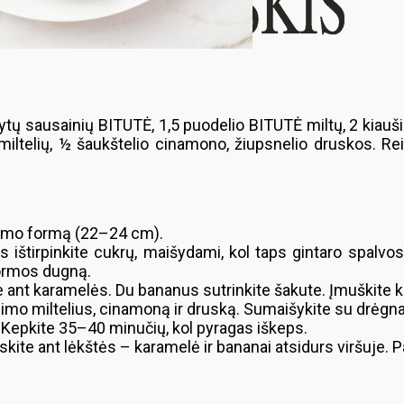
užytų sausainių BITUTĖ, 1,5 puodelio BITUTĖ miltų, 2 kiauš
iltelių, ½ šaukštelio cinamono, žiupsnelio druskos. Re
kepimo formą (22–24 cm).
štirpinkite cukrų, maišydami, kol taps gintaro spalvos. Įd
formos dugną.
 ant karamelės. Du bananus sutrinkite šakute. Įmuškite kiau
mo miltelius, cinamoną ir druską. Sumaišykite su drėgnai
 Kepkite 35–40 minučių, kol pyragas iškeps.
skite ant lėkštės – karamelė ir bananai atsidurs viršuje. Pa