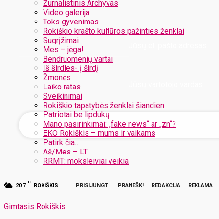
Žurnalistinis Archyvas
Video galerija
Toks gyvenimas
Rokiškio krašto kultūros pažinties ženklai
Sugrįžimai
Jūsų el. pašto adresas
Mes – jėga!
Bendruomenių vartai
Iš širdies- į širdį
Žmonės
Jūsų vartotojo vardas
Laiko ratas
Sveikinimai
Rokiškio tapatybės ženklai šiandien
Patriotai be lipdukų
Mano pasirinkimai: „fake news“ ar „zn“?
EKO Rokiškis – mums ir vaikams
Patirk čia…
Aš/Mes – LT
RRMT: moksleiviai veikia
C
20.7
ROKIŠKIS
PRISIJUNGTI
PRANEŠK!
REDAKCIJA
REKLAMA
Gimtasis Rokiškis