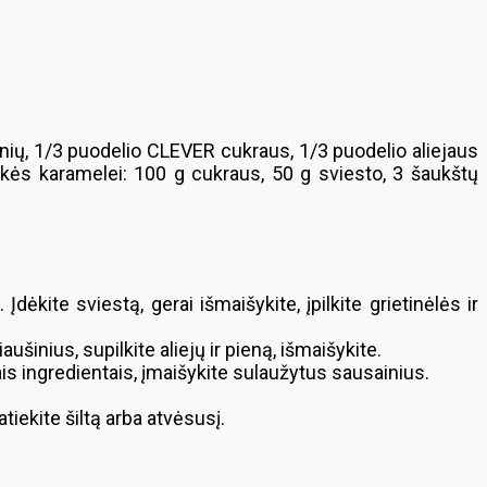
inių, 1/3 puodelio CLEVER cukraus, 1/3 puodelio aliejaus
ikės karamelei: 100 g cukraus, 50 g sviesto, 3 šaukštų
ėkite sviestą, gerai išmaišykite, įpilkite grietinėlės ir
šinius, supilkite aliejų ir pieną, išmaišykite.
s ingredientais, įmaišykite sulaužytus sausainius.
tiekite šiltą arba atvėsusį.