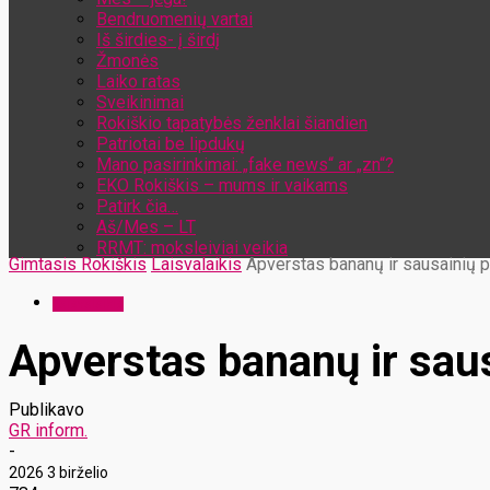
Bendruomenių vartai
Iš širdies- į širdį
Žmonės
Laiko ratas
Sveikinimai
Rokiškio tapatybės ženklai šiandien
Patriotai be lipdukų
Mano pasirinkimai: „fake news“ ar „zn“?
EKO Rokiškis – mums ir vaikams
Patirk čia…
Aš/Mes – LT
RRMT: moksleiviai veikia
Gimtasis Rokiškis
Laisvalaikis
Apverstas bananų ir sausainių 
Laisvalaikis
Apverstas bananų ir sau
Publikavo
GR inform.
-
2026 3 birželio