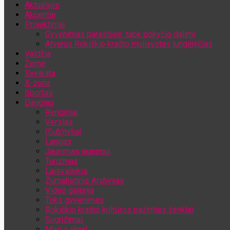
Aktualijos
Jūsų el. pašto adresas
Akcentai
Projektiniai
Gyvenimas paraštėse: tapk pokyčio dalimi
Atvėrus Rokiškio krašto muliavotas lunginyčias
Valdžia
Žemė
Sveikata
X-zona
Sportas
Daugiau
Renginiai
Verslas
(Sub)tyliai
Langas
Jaunimas jaunimui
Turizmas
Laisvalaikis
Žurnalistinis Archyvas
Video galerija
Toks gyvenimas
Rokiškio krašto kultūros pažinties ženklai
Sugrįžimai
Mes – jėga!