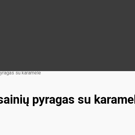
pyragas su karamele
sainių pyragas su karame