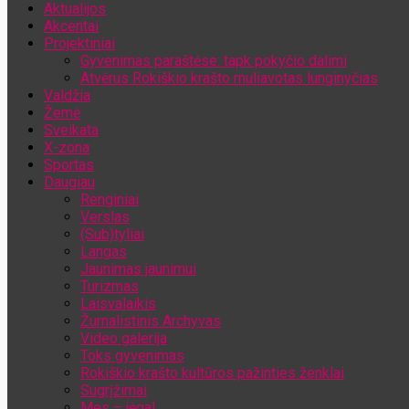
Aktualijos
Jūsų el. pašto adresas
Akcentai
Projektiniai
Gyvenimas paraštėse: tapk pokyčio dalimi
Atvėrus Rokiškio krašto muliavotas lunginyčias
Valdžia
Žemė
Sveikata
X-zona
Sportas
Daugiau
Renginiai
Verslas
(Sub)tyliai
Langas
Jaunimas jaunimui
Turizmas
Laisvalaikis
Žurnalistinis Archyvas
Video galerija
Toks gyvenimas
Rokiškio krašto kultūros pažinties ženklai
Sugrįžimai
Mes – jėga!