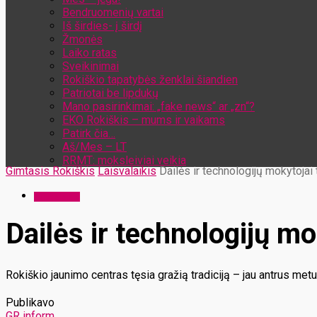
Bendruomenių vartai
Iš širdies- į širdį
Žmonės
Laiko ratas
Sveikinimai
Rokiškio tapatybės ženklai šiandien
Patriotai be lipdukų
Mano pasirinkimai: „fake news“ ar „zn“?
EKO Rokiškis – mums ir vaikams
Patirk čia…
Aš/Mes – LT
RRMT: moksleiviai veikia
Gimtasis Rokiškis
Laisvalaikis
Dailės ir technologijų mokytojai
Laisvalaikis
Dailės ir technologijų mo
Rokiškio jaunimo centras tęsia gražią tradiciją – jau antrus met
Publikavo
GR inform.