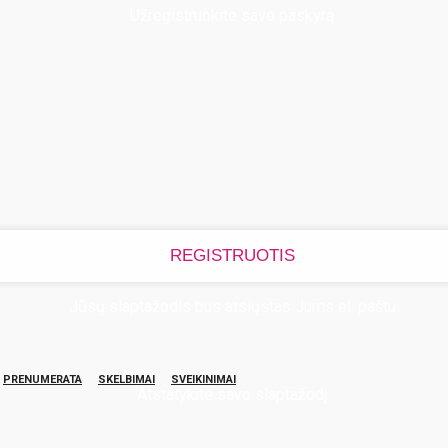
Užregistruokite savo paskyrą
Jūsų slaptažodis bus atsiųstas Jums el. paštu
PRENUMERATA
SKELBIMAI
SVEIKINIMAI
Atstatykite savo slaptažodį