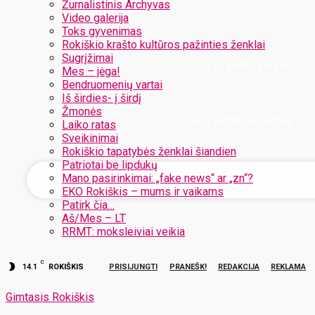
Žurnalistinis Archyvas
Video galerija
Toks gyvenimas
Rokiškio krašto kultūros pažinties ženklai
Sugrįžimai
Jūsų el. pašto adresas
Mes – jėga!
Bendruomenių vartai
Iš širdies- į širdį
Žmonės
Jūsų vartotojo vardas
Laiko ratas
Sveikinimai
Rokiškio tapatybės ženklai šiandien
Patriotai be lipdukų
Mano pasirinkimai: „fake news“ ar „zn“?
EKO Rokiškis – mums ir vaikams
Patirk čia…
Aš/Mes – LT
RRMT: moksleiviai veikia
C
14.1
ROKIŠKIS
PRISIJUNGTI
PRANEŠK!
REDAKCIJA
REKLAMA
Gimtasis Rokiškis