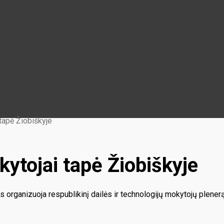
 tapė Žiobiškyje
kytojai tapė Žiobiškyje
us organizuoja respublikinį dailės ir technologijų mokytojų plenerą