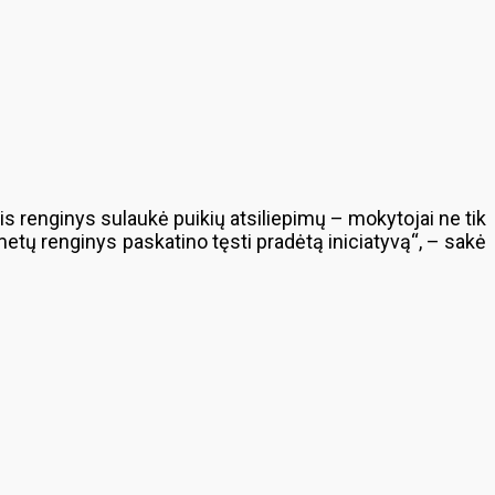
is renginys sulaukė puikių atsiliepimų – mokytojai ne tik
 metų renginys paskatino tęsti pradėtą iniciatyvą“, – sakė