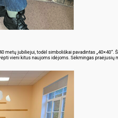
0 metų jubiliejui, todėl simboliškai pavadintas „40×40“. Š
ti, įkvėpti vieni kitus naujoms idėjoms. Sėkmingas praėjusių