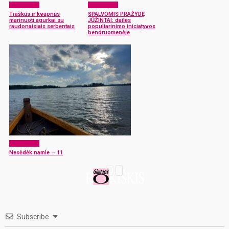
Laisvalaikis
Laisvalaikis
Traškūs ir kvapnūs
SPALVOMIS PRAŽYDĘ
marinuoti agurkai su
JŪŽINTAI: dailės
raudonaisiais serbentais
populiarinimo iniciatyvos
bendruomenėje
Laisvalaikis
Nesėdėk namie – 11
Subscribe