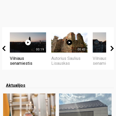
00:19
00:43
Vilniaus
Autorius Saulius
Vilniaus
senamiestis
Lisauskas
senamiestis
Aktualijos