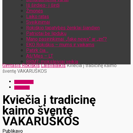
Iš širdies- į širdį
Žmonės
Laiko ratas
Sveikinimai
Rokiškio tapatybės ženklai šiandien
Patriotai be lipdukų
Mano pasirinkimai: „fake news“ ar „zn“?
EKO Rokiškis – mums ir vaikams
Patirk čia…
Aš/Mes – LT
RRMT: moksleiviai veikia
Gimtasis Rokiškis
Laisvalaikis
Kviečia į tradicinę kaimo
šventę VAKARUŠKOS
Laisvalaikis
Renginiai
Kviečia į tradicinę
kaimo šventę
VAKARUŠKOS
Publikavo