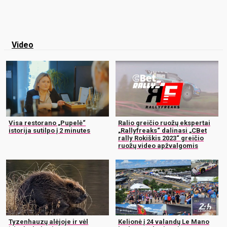
Video
Visa restorano „Pupelė“
Ralio greičio ruožų ekspertai
istorija sutilpo į 2 minutes
„Rallyfreaks“ dalinasi „CBet
rally Rokiškis 2023“ greičio
ruožų video apžvalgomis
Tyzenhauzų alėjoje ir vėl
Kelionė į 24 valandų Le Mano