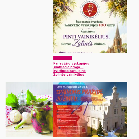
Laisvalaikis
Panevėžio vyskupijos
šimtmečio proga –
kvietimas kartu pinti
Žolinės vainikėlius