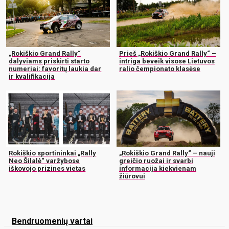
„Rokiškio Grand Rally“
Prieš „Rokiškio Grand Rally“ –
dalyviams priskirti starto
intriga beveik visose Lietuvos
numeriai: favoritų laukia dar
ralio čempionato klasėse
ir kvalifikacija
Rokiškio sportininkai „Rally
„Rokiškio Grand Rally“ – nauji
Neo Šilalė“ varžybose
greičio ruožai ir svarbi
iškovojo prizines vietas
informacija kiekvienam
žiūrovui
Bendruomenių vartai