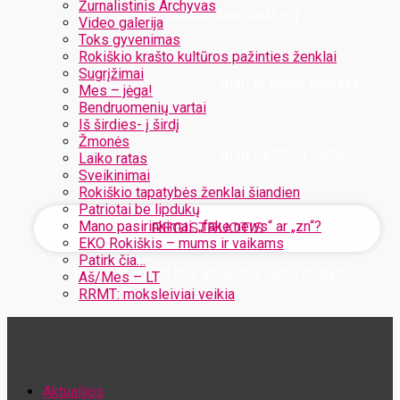
Žurnalistinis Archyvas
Užregistruokite savo paskyrą
Video galerija
Toks gyvenimas
Rokiškio krašto kultūros pažinties ženklai
Sugrįžimai
Jūsų el. pašto adresas
Mes – jėga!
Bendruomenių vartai
Iš širdies- į širdį
Žmonės
Jūsų vartotojo vardas
Laiko ratas
Sveikinimai
Rokiškio tapatybės ženklai šiandien
Patriotai be lipdukų
Mano pasirinkimai: „fake news“ ar „zn“?
EKO Rokiškis – mums ir vaikams
Patirk čia…
Jūsų slaptažodis bus atsiųstas Jums el. paštu
Aš/Mes – LT
RRMT: moksleiviai veikia
Atstatykite savo slaptažodį
Aktualijos