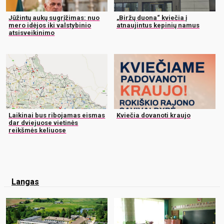
Jūžintų aukų sugrįžimas: nuo
„Biržų duona“ kviečia į
mero idėjos iki valstybinio
atnaujintus kepinių namus
atsisveikinimo
Laikinai bus ribojamas eismas
Kviečia dovanoti kraujo
dar dviejuose vietinės
reikšmės keliuose
Langas