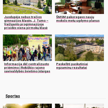
Juodupėje nebus trečios
ŠMSM pakoregavo naujų
gimnazijos klasės, J. Tumo –
mokslo metų ugdymo planus
Vaižganto progimnazijoje
prisidės viena pirmokų klasė
Informacija dėl centralizuoto
Paskelbti paskutiniai
priėmimo į Rokiškio rajono
egzaminų rezultatai
savivaldybės švietimo įstaigas
Sportas