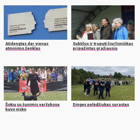
Atidengtas dar vienas
Subtilus ir truputį čiurlioniškas
atminimo ženklas
pripažintas gražiausiu
Šokių su šunimis varžybose
Dingęs pelėdžiukas surastas
buvo visko