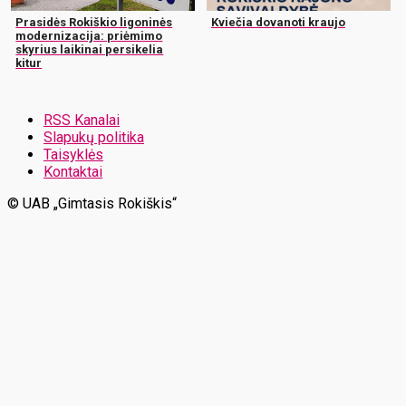
Prasidės Rokiškio ligoninės
Kviečia dovanoti kraujo
modernizacija: priėmimo
skyrius laikinai persikelia
kitur
RSS Kanalai
Slapukų politika
Taisyklės
Kontaktai
© UAB „Gimtasis Rokiškis“