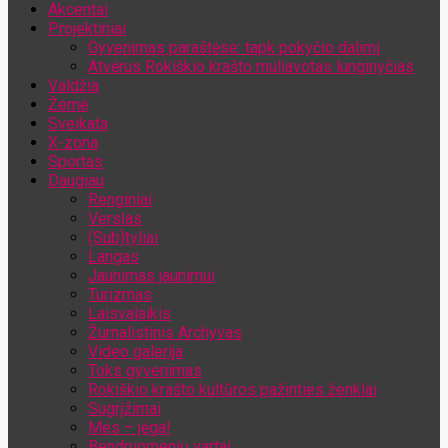
Akcentai
Jūsų el. pašto adresas
Projektiniai
Gyvenimas paraštėse: tapk pokyčio dalimi
Atvėrus Rokiškio krašto muliavotas lunginyčias
Valdžia
Žemė
Sveikata
X-zona
Sportas
Daugiau
Renginiai
Verslas
(Sub)tyliai
Langas
Jaunimas jaunimui
Turizmas
Laisvalaikis
Žurnalistinis Archyvas
Video galerija
Toks gyvenimas
Rokiškio krašto kultūros pažinties ženklai
Sugrįžimai
Mes – jėga!
Bendruomenių vartai