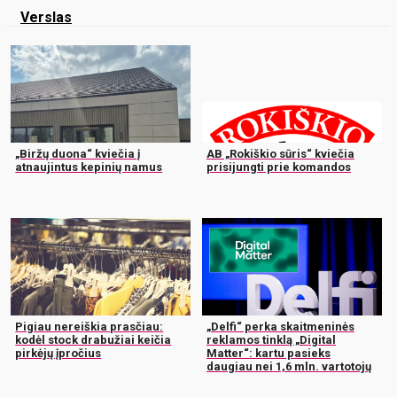
Verslas
„Biržų duona“ kviečia į
AB „Rokiškio sūris“ kviečia
atnaujintus kepinių namus
prisijungti prie komandos
Pigiau nereiškia prasčiau:
„Delfi“ perka skaitmeninės
kodėl stock drabužiai keičia
reklamos tinklą „Digital
pirkėjų įpročius
Matter“: kartu pasieks
daugiau nei 1,6 mln. vartotojų