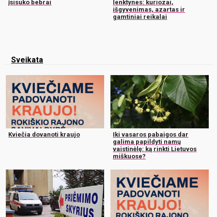
įsisuko bebrai
lenktynes: kuriozai,
išgyvenimas, azartas ir
gamtiniai reikalai
Sveikata
Kviečia dovanoti kraujo
Iki vasaros pabaigos dar
galima papildyti namų
vaistinėlę: ką rinkti Lietuvos
miškuose?