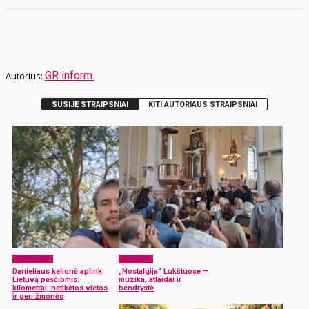
GR inform.
SUSIJĘ STRAIPSNIAI
KITI AUTORIAUS STRAIPSNIAI
Laisvalaikis
Renginiai
Danieliaus kelionė aplink
„Nostalgija“ Lukštuose –
Lietuvą pėsčiomis:
muzika, atlaidai ir
kilometrai, netikėtos vietos
bendrystė
ir geri žmonės