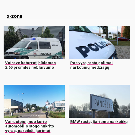
x-zona
Vairavo keturratį būdamas
Pas vyrą rasta galimai
2,65 promilės neblaivumo
narkotinių medžiagų
Vairuotojui, nuo kurio
BMW rasta, įtariama narkotikų
automobilio stogo nukrito
vyras, pareikšti įtarimai