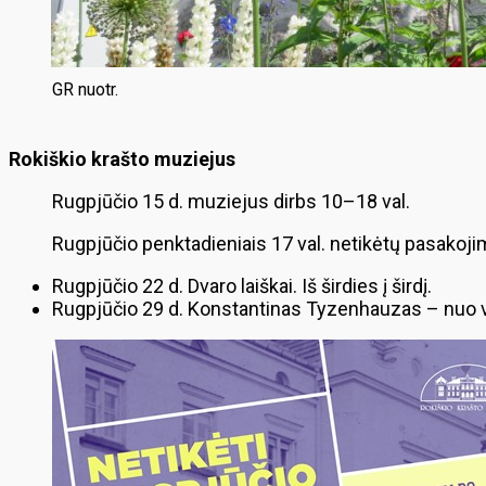
GR nuotr.
Rokiškio krašto muziejus
Rugpjūčio 15 d. muziejus dirbs 10–18 val.
Rugpjūčio penktadieniais 17 val. netikėtų pasakojim
Rugpjūčio 22 d. Dvaro laiškai. Iš širdies į širdį.
Rugpjūčio 29 d. Konstantinas Tyzenhauzas – nuo vi