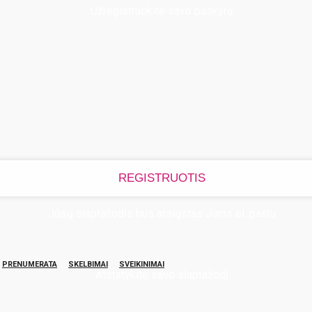
Užregistruokite savo paskyrą
Jūsų slaptažodis bus atsiųstas Jums el. paštu
PRENUMERATA
SKELBIMAI
SVEIKINIMAI
Atstatykite savo slaptažodį