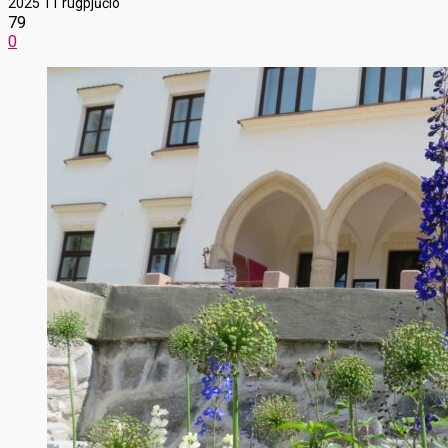
2025 11 rugpjūčio
79
0