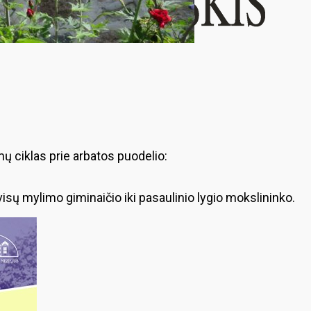
ų ciklas prie arbatos puodelio:
sų mylimo giminaičio iki pasaulinio lygio mokslininko.