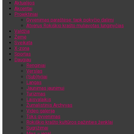
Aktualijos
Jūsų el. pašto adresas
Akcentai
Projektiniai
Gyvenimas paraštėse: tapk pokyčio dalimi
Atvėrus Rokiškio krašto muliavotas lunginyčias
Valdžia
Žemė
Sveikata
X-zona
Sportas
Daugiau
Renginiai
Verslas
(Sub)tyliai
Langas
Jaunimas jaunimui
Turizmas
Laisvalaikis
Žurnalistinis Archyvas
Video galerija
Toks gyvenimas
Rokiškio krašto kultūros pažinties ženklai
Sugrįžimai
Mes – jėga!