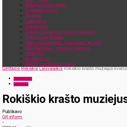
Bendruomenių vartai
Iš širdies- į širdį
Žmonės
Laiko ratas
Sveikinimai
Rokiškio tapatybės ženklai šiandien
Patriotai be lipdukų
Mano pasirinkimai: „fake news“ ar „zn“?
EKO Rokiškis – mums ir vaikams
Patirk čia…
Aš/Mes – LT
RRMT: moksleiviai veikia
Gimtasis Rokiškis
Laisvalaikis
Rokiškio krašto muziejus kvieči
Laisvalaikis
Renginiai
Rokiškio krašto muziejus
Publikavo
GR inform.
-