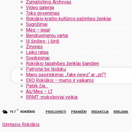
Žurnalistinis Archyvas
Video galerija
Toks gyvenimas
Rokiškio krašto kultūros pažinties ženklai
Sugrįžimai
Jūsų el. pašto adresas
Mes – jėga!
Bendruomenių vartai
Iš širdies- į širdį
Žmonės
Jūsų vartotojo vardas
Laiko ratas
Sveikinimai
Rokiškio tapatybės ženklai šiandien
Patriotai be lipdukų
Mano pasirinkimai: „fake news“ ar „zn“?
EKO Rokiškis – mums ir vaikams
Patirk čia…
Aš/Mes – LT
RRMT: moksleiviai veikia
C
19.7
ROKIŠKIS
PRISIJUNGTI
PRANEŠK!
REDAKCIJA
REKLAMA
Gimtasis Rokiškis