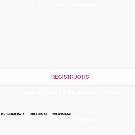
Užregistruokite savo paskyrą
Jūsų slaptažodis bus atsiųstas Jums el. paštu
PRENUMERATA
SKELBIMAI
SVEIKINIMAI
Atstatykite savo slaptažodį