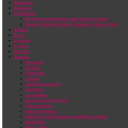
Aktualijos
Jūsų el. pašto adresas
Akcentai
Projektiniai
Gyvenimas paraštėse: tapk pokyčio dalimi
Atvėrus Rokiškio krašto muliavotas lunginyčias
Valdžia
Žemė
Sveikata
X-zona
Sportas
Daugiau
Renginiai
Verslas
(Sub)tyliai
Langas
Jaunimas jaunimui
Turizmas
Laisvalaikis
Žurnalistinis Archyvas
Video galerija
Toks gyvenimas
Rokiškio krašto kultūros pažinties ženklai
Sugrįžimai
Mes – jėga!