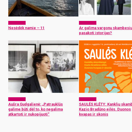
Laisvalaikis
Laisvalaikis
Nesėdėk namie – 11
Ar galima vargonų skambesi
pasakoti istorijas?
Laisvalaikis
Laisvalaikis
Aušra Gudgalienė: „Patrauklūs
SAULĖS KLĖTY: Kanklių skam
galime būti dėl to, ko negalima
Kazio Bradūno eilės. Duonos
atkartoti ir nukopijuoti“
kvapas ir skonis