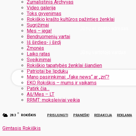
Žurnalistinis Archyvas
Video galerija
Toks gyvenimas
Rokiškio krašto kultūros pažinties ženklai
Sugrįžimai
Jūsų el. pašto adresas
Mes – jėga!
Bendruomenių vartai
Iš širdies- į širdį
Žmonės
Jūsų vartotojo vardas
Laiko ratas
Sveikinimai
Rokiškio tapatybės ženklai šiandien
Patriotai be lipdukų
Mano pasirinkimai: „fake news“ ar „zn“?
EKO Rokiškis – mums ir vaikams
Patirk čia…
Aš/Mes – LT
RRMT: moksleiviai veikia
C
28.3
ROKIŠKIS
PRISIJUNGTI
PRANEŠK!
REDAKCIJA
REKLAMA
Gimtasis Rokiškis