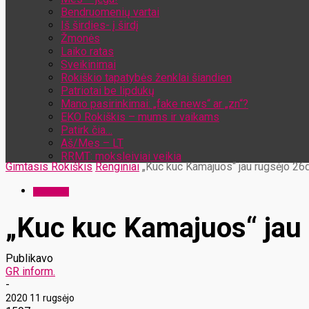
Bendruomenių vartai
Iš širdies- į širdį
Žmonės
Laiko ratas
Sveikinimai
Rokiškio tapatybės ženklai šiandien
Patriotai be lipdukų
Mano pasirinkimai: „fake news“ ar „zn“?
EKO Rokiškis – mums ir vaikams
Patirk čia…
Aš/Mes – LT
RRMT: moksleiviai veikia
Gimtasis Rokiškis
Renginiai
„Kuc kuc Kamajuos“ jau rugsėjo 26d
Renginiai
„Kuc kuc Kamajuos“ jau 
Publikavo
GR inform.
-
2020 11 rugsėjo