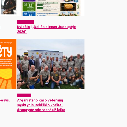
Laisvalaikis
u
Kviečia į „Dailės dienas Juodupėje
2026“
Renginiai
besys.
Afganistano Karo veteranų
sąskrydis Rokiškio krašte:
draugystė stipresnė už laiką