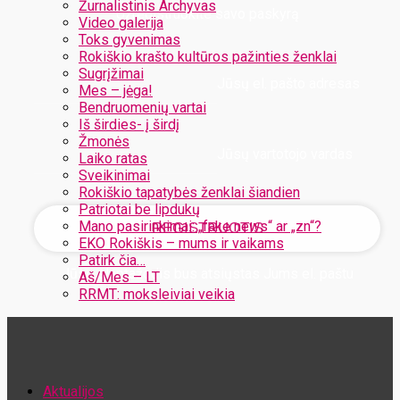
Žurnalistinis Archyvas
Užregistruokite savo paskyrą
Video galerija
Toks gyvenimas
Rokiškio krašto kultūros pažinties ženklai
Sugrįžimai
Jūsų el. pašto adresas
Mes – jėga!
Bendruomenių vartai
Iš širdies- į širdį
Žmonės
Jūsų vartotojo vardas
Laiko ratas
Sveikinimai
Rokiškio tapatybės ženklai šiandien
Patriotai be lipdukų
Mano pasirinkimai: „fake news“ ar „zn“?
EKO Rokiškis – mums ir vaikams
Patirk čia…
Jūsų slaptažodis bus atsiųstas Jums el. paštu
Aš/Mes – LT
RRMT: moksleiviai veikia
Atstatykite savo slaptažodį
Aktualijos