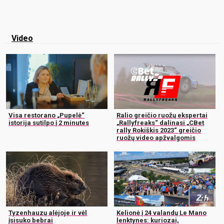
Video
Visa restorano „Pupelė“
Ralio greičio ruožų ekspertai
istorija sutilpo į 2 minutes
„Rallyfreaks“ dalinasi „CBet
rally Rokiškis 2023“ greičio
ruožų video apžvalgomis
Tyzenhauzų alėjoje ir vėl
Kelionė į 24 valandų Le Mano
įsisuko bebrai
lenktynes: kuriozai,