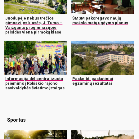
Juodupėje nebus trečios
ŠMSM pakoregavo naujų
gimnazijos klasės, J. Tumo –
mokslo metų ugdymo planus
Vaižganto progimnazijoje
prisidės viena pirmokų klasė
Informacija dėl centralizuoto
Paskelbti paskutiniai
priėmimo į Rokiškio rajono
egzaminų rezultatai
savivaldybės švietimo įstaigas
Sportas