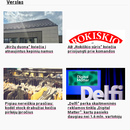
Verslas
„Biržų duona“ kviečia į
AB „Rokiškio sūris“ kviečia
atnaujintus kepinių namus
prisijungti prie komandos
Pigiau nereiškia prasčiau:
„Delfi“ perka skaitmeninės
kodėl stock drabužiai keičia
reklamos tinklą „Digital
pirkėjų įpročius
Matter“: kartu pasieks
daugiau nei 1,6 mln. vartotojų