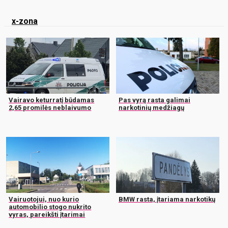
x-zona
Vairavo keturratį būdamas
Pas vyrą rasta galimai
2,65 promilės neblaivumo
narkotinių medžiagų
Vairuotojui, nuo kurio
BMW rasta, įtariama narkotikų
automobilio stogo nukrito
vyras, pareikšti įtarimai