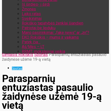
Iš širdies- į širdį
Žmonės
Laiko ratas
Sveikinimai
Rokiškio tapatybės ženklai šiandien
Patriotai be lipdukų
Mano pasirinkimai: „fake news“ ar „zn“?
EKO Rokiškis – mums ir vaikams
Patirk čia…
Aš/Mes – LT
RRMT: moksleiviai veikia
Gimtasis Rokiškis
Sportas
Parasparnių entuziastas pasaulio
žaidynėse užėmė 19-ą vietą
Sportas
Parasparnių
entuziastas pasaulio
žaidynėse užėmė 19-ą
vietą