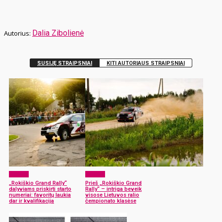
Dalia Zibolienė
SUSIJĘ STRAIPSNIAI
KITI AUTORIAUS STRAIPSNIAI
Sportas
Sportas
„Rokiškio Grand Rally“
Prieš „Rokiškio Grand
dalyviams priskirti starto
Rally“ – intriga beveik
numeriai: favoritų laukia
visose Lietuvos ralio
dar ir kvalifikacija
čempionato klasėse