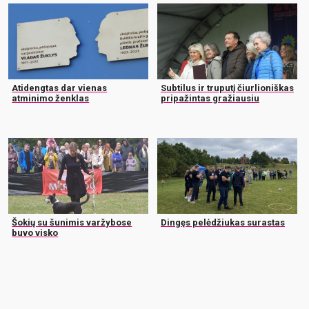
Atidengtas dar vienas
Subtilus ir truputį čiurlioniškas
atminimo ženklas
pripažintas gražiausiu
Šokių su šunimis varžybose
Dingęs pelėdžiukas surastas
buvo visko