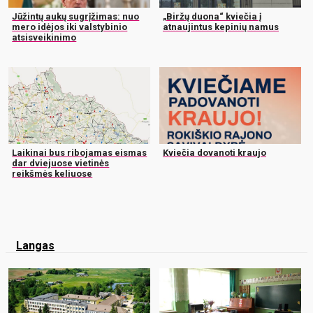
Jūžintų aukų sugrįžimas: nuo
„Biržų duona“ kviečia į
mero idėjos iki valstybinio
atnaujintus kepinių namus
atsisveikinimo
Laikinai bus ribojamas eismas
Kviečia dovanoti kraujo
dar dviejuose vietinės
reikšmės keliuose
Langas