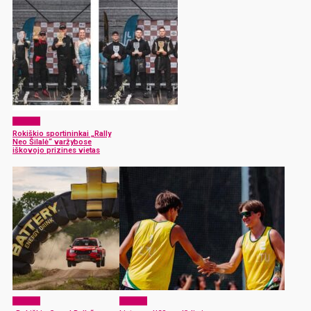
Sportas
Rokiškio sportininkai „Rally
Neo Šilalė“ varžybose
iškovojo prizines vietas
Sportas
Sportas