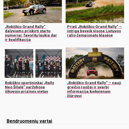
„Rokiškio Grand Rally“
Prieš „Rokiškio Grand Rally“ –
dalyviams priskirti starto
intriga beveik visose Lietuvos
numeriai: favoritų laukia dar
ralio čempionato klasėse
ir kvalifikacija
Rokiškio sportininkai „Rally
„Rokiškio Grand Rally“ – nauji
Neo Šilalė“ varžybose
greičio ruožai ir svarbi
iškovojo prizines vietas
informacija kiekvienam
žiūrovui
Bendruomenių vartai