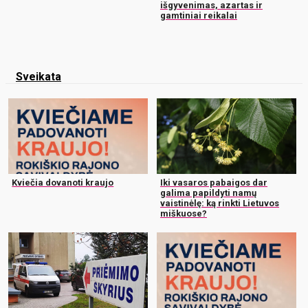
išgyvenimas, azartas ir
gamtiniai reikalai
Sveikata
Kviečia dovanoti kraujo
Iki vasaros pabaigos dar
galima papildyti namų
vaistinėlę: ką rinkti Lietuvos
miškuose?