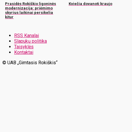
Prasidės Rokiškio ligoninės
Kviečia dovanoti kraujo
modernizacija: priėmimo
skyrius laikinai persikelia
kitur
RSS Kanalai
Slapukų politika
Taisyklės
Kontaktai
© UAB „Gimtasis Rokiškis“