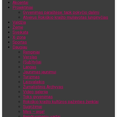
Akcentai
Jūsų el. pašto adresas
Projektiniai
Gyvenimas paraštėse: tapk pokyčio dalimi
Atvėrus Rokiškio krašto muliavotas lunginyčias
Valdžia
Žemė
Sveikata
X-zona
Sportas
Daugiau
Renginiai
Verslas
(Sub)tyliai
Langas
Jaunimas jaunimui
Turizmas
Laisvalaikis
Žurnalistinis Archyvas
Video galerija
Toks gyvenimas
Rokiškio krašto kultūros pažinties ženklai
Sugrįžimai
Mes – jėga!
Bendruomenių vartai