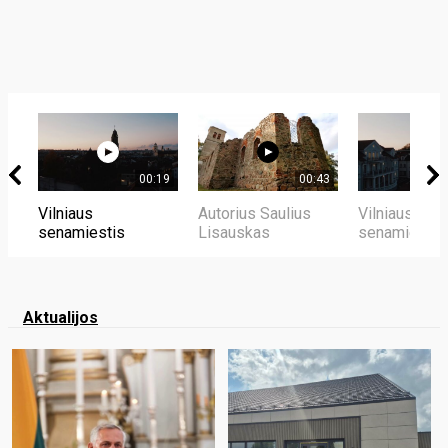
00:19
00:43
Vilniaus
Autorius Saulius
Vilniaus
senamiestis
Lisauskas
senamiestis
Aktualijos