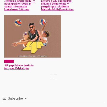
„Rokiškio Grand Rally“ –
Lietuvos U20 paplūdimio
nauji greičio ruožai ir
tinklinio čempionate –
svarbi informacija
pergalingas rokiškėno
kiekvienam žiūrovui
Margirio Motiejūno finišas
Sportas
SIP paplūdimio tinklinio
turnyras Velykalnyje
Subscribe